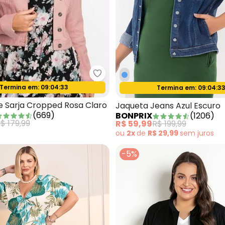
bonprix - Jaqueta de Sarja Cro
amisa de Botão Bege de Botões em Linho
Termina em:
09:04:31
Oferta relâmpago
Termina em:
09:04:31
Oferta relâmpago
e Sarja Cropped Rosa Claro
Jaqueta Jeans Azul Escuro
(
669
)
BONPRIX
(
1206
)
$ 179,99
R$ 59,99
R$ 199,99
ou
2x
de
R$ 29,99
sem
juros
-5%