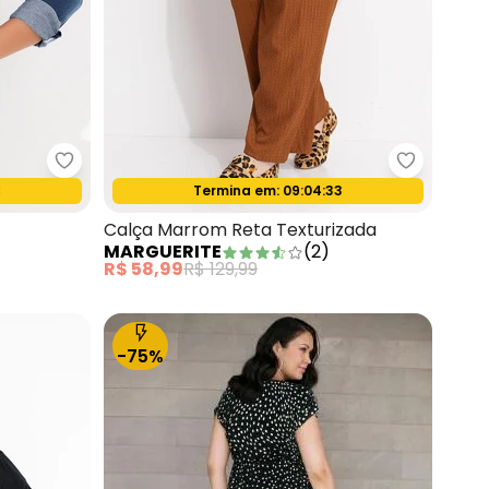
pped Rosa Claro
bonprix - Jaqueta Jeans Azul Escuro
Marguerit
Termina em:
09:04:31
Oferta relâmpago
Calça Marrom Reta Texturizada
MARGUERITE
(
2
)
R$ 58,99
R$ 129,99
-75%