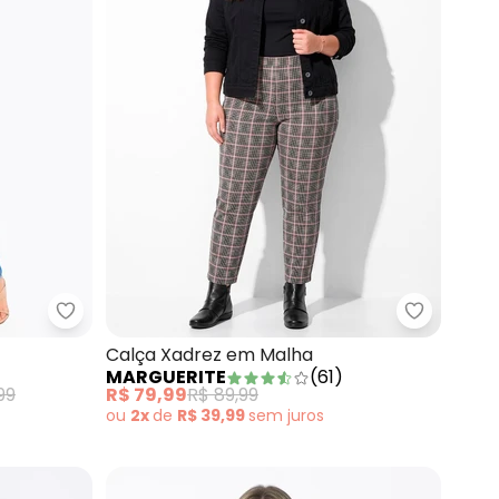
Jeans Leve
Quintess - Vestido Floral Azul em Tule
Marguerit
Calça Xadrez em Malha
MARGUERITE
(
61
)
99
R$ 79,99
R$ 89,99
ou
2x
de
R$ 39,99
sem
juros