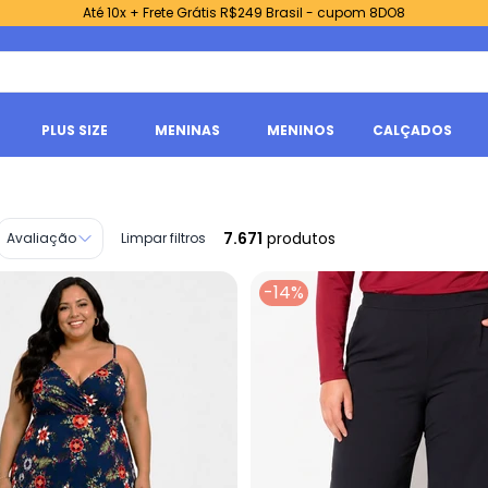
Até 10x + Frete Grátis R$249 Brasil - cupom 8DO8
PLUS SIZE
MENINAS
MENINOS
CALÇADOS
7.671
produtos
Avaliação
Limpar filtros
-14%