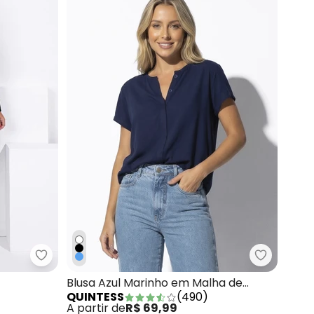
m Tule
Quintess - Blazer Preto em Moletinho
Quintess 
Blusa Azul Marinho em Malha de
QUINTESS
(
490
)
Algodão
A partir de
R$ 69,99