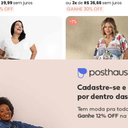
 29,99
sem
juros
ou
3x
de
R$ 36,66
sem
juros
% OFF
GANHE 30% OFF
-1%
sa Flor Branca em Relevo em Malha de Algodão