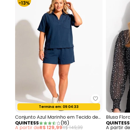
-13%
Quintess - Con
Termina em:
09:04:31
Oferta relâmpago
Conjunto Azul Marinho em Tecido de
Blusa Flor
QUINTESS
(
16
)
QUINTESS
Algodão
A partir de
R$ 129,99
R$ 149,99
A partir d