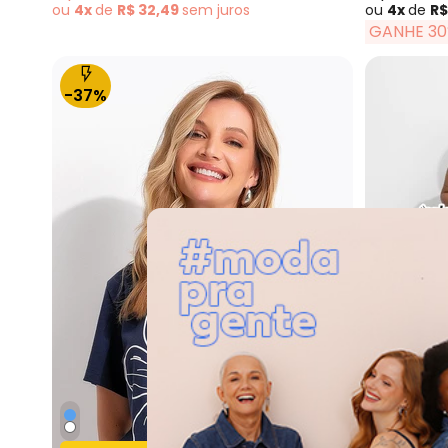
ou
4x
de
R$ 32,49
sem
juros
ou
4x
de
R$
GANHE 30
-37%
Quintess - Blu