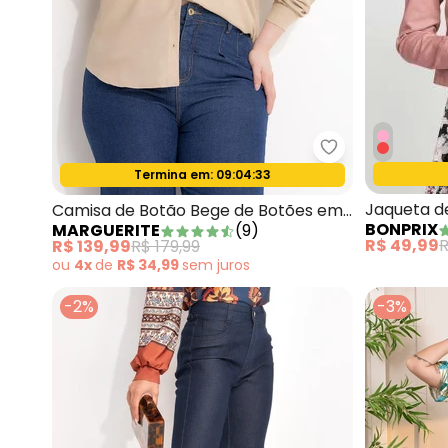
Marguerite - C
Termina em:
09:04:31
Oferta relâmpago
Jaqueta d
Camisa de Botão Bege de Botões em
BONPRIX
MARGUERITE
(
9
)
Linho
R$ 49,99
R
R$ 139,99
R$ 179,99
ou
4x
de
R$ 34,99
sem
juros
-2%
-3%