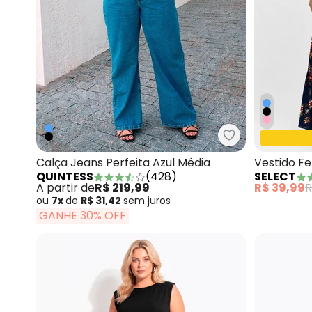
Quintess - Calç
Calça Jeans Perfeita Azul Média
Vestido Fe
QUINTESS
(
428
)
SELECT
Midsize Az
A partir de
R$ 219,99
R$ 39,99
R
ou
7x
de
R$ 31,42
sem
juros
GANHE 30% OFF