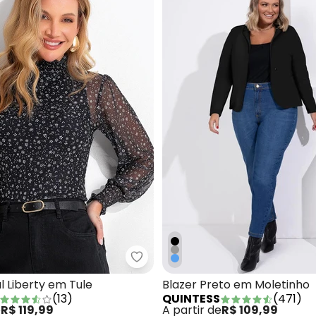
junto Azul Marinho em Tecido de Algodão
Quintess - Blusa Floral Liberty e
al Liberty em Tule
Blazer Preto em Moletinho
(
13
)
QUINTESS
(
471
)
e
R$ 119,99
A partir de
R$ 109,99