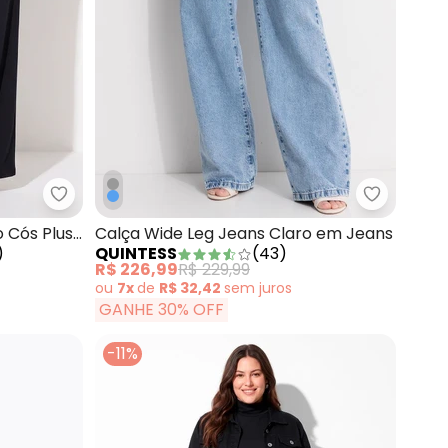
de Alcinha Midsize Azul
Marguerite - Calça Preto com Elástico no Cós Plus
Quintess 
o Cós Plus
Calça Wide Leg Jeans Claro em Jeans
)
QUINTESS
(
43
)
R$ 226,99
R$ 229,99
ou
7x
de
R$ 32,42
sem
juros
GANHE 30% OFF
-11%