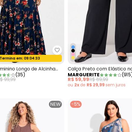
Select - Vestido Feminino Longo 
Termina em:
09:04:31
Oferta relâmpago
a Jeans Perfeita Azul Média
minino Longo de Alcinha
Calça Preto com Elástico n
(
35
)
MARGUERITE
(
915
ul
Size
$ 99,99
R$ 59,99
R$ 69,99
ou
2x
de
R$ 29,99
sem
juros
NEW
-5%