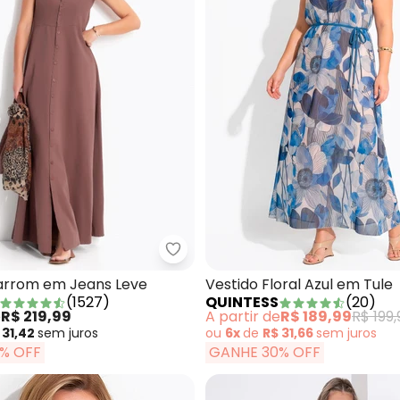
tido Preto em Malha Texturizada
Quintess - Vestido Marrom em 
arrom em Jeans Leve
Vestido Floral Azul em Tule
(
1527
)
QUINTESS
(
20
)
e
R$ 219,99
A partir de
R$ 189,99
R$ 199,
 31,42
sem
juros
ou
6x
de
R$ 31,66
sem
juros
% OFF
GANHE 30% OFF