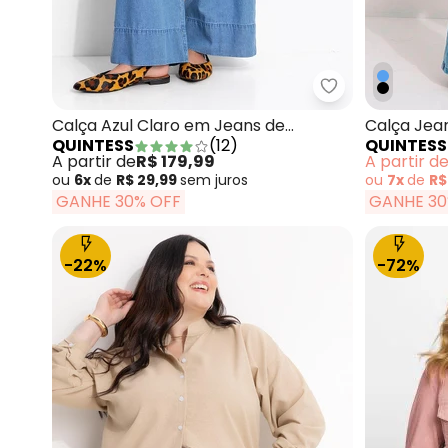
Quintess - Cal
Calça Azul Claro em Jeans de
Calça Jean
QUINTESS
(
12
)
QUINTESS
Algodão
A partir de
R$ 179,99
A partir d
ou
6x
de
R$ 29,99
sem
juros
ou
7x
de
R$
GANHE 30% OFF
GANHE 30
-22%
-72%