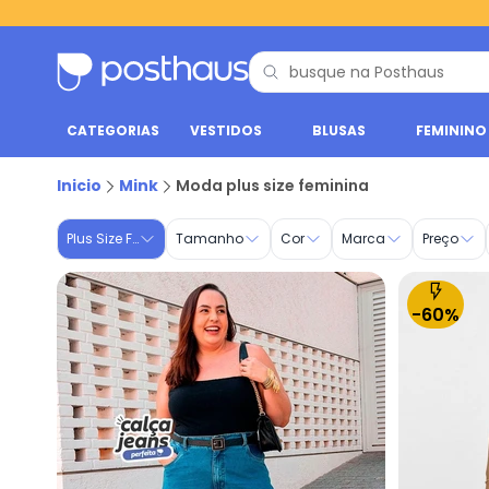
CATEGORIAS
VESTIDOS
BLUSAS
FEMININO
Moda Plus Size feminina - Compre Online | Posthaus
Inicio
Mink
Moda plus size feminina
Plus Size Feminino
Tamanho
Cor
Marca
Preço
-60%