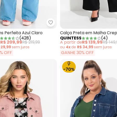
ça Azul Claro em Jeans de Algodão
Quintess - Calça Jeans Perfeita 
s Perfeita Azul Claro
Calça Preta em Malha Cre
(
428
)
QUINTESS
(
4
)
e
R$ 209,99
R$ 219,99
A partir de
R$ 139,99
R$ 149,
 29,99
sem
juros
ou
4x
de
R$ 34,99
sem
juros
% OFF
GANHE 30% OFF
-70%