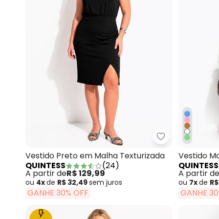
Quintess - Ves
Vestido Preto em Malha Texturizada
Vestido M
QUINTESS
(
24
)
QUINTESS
A partir de
R$ 129,99
A partir d
ou
4x
de
R$ 32,49
sem
juros
ou
7x
de
R$
GANHE 30% OFF
GANHE 30