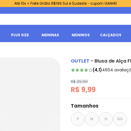
Até 10x + Frete Grátis R$199 Sul e Sudeste - cupom GANHEI
PLUS SIZE
MENINAS
MENINOS
CALÇADOS
OUTLET
-
Blusa de Alça F
(
4,1
)
4604
avaliaç
R$ 29,99
R$ 9,99
Tamanhos
P
M
G
GG