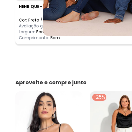
HENRIQUE
-
MAIRIPORA - SP
Cor:
Preto
/
M
Comentário
Avaliação geral do produto:
Ótimo
Ótimo
Largura:
Bom
Comprimento:
Bom
Aproveite e compre junto
-25%