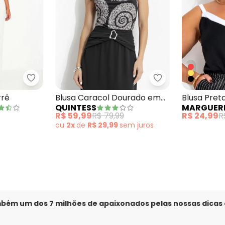
 Preta
Marguerite - Blusa Preta em Cirrê
Quintess - Blusa
rrê
Blusa Caracol Dourado em
Blusa Pret
QUINTESS
MARGUER
Malha Fria
R$ 59,99
R$ 79,99
R$ 24,99
R
ou
2x
de
R$ 29,99
sem
juros
mbém um dos 7 milhões de apaixonados pelas nossas dicas