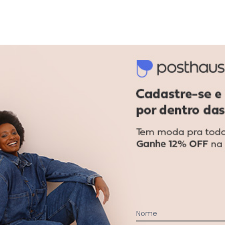
gum dia do mês, para o menor tamanho disponível.
acharam da largura?
O que as cli
2
%
Curto
79
%
Bom
19
%
Longo
:
Nome