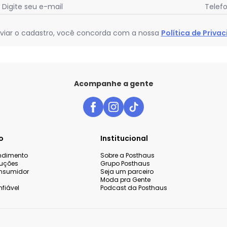
Digite seu e-mail
Telef
viar o cadastro, você concorda com a nossa
Política de Priva
Acompanhe a gente
o
Institucional
endimento
Sobre a Posthaus
luções
Grupo Posthaus
nsumidor
Seja um parceiro
Moda pra Gente
fiável
Podcast da Posthaus