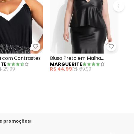
+
 Caracol Dourado em Malha Fria
Marguerite - Blusa Preta com Contrastes
Marguerit
Blu
a com Contrastes
Blusa Preto em Malha
QU
ITE
MARGUERITE
Acetinada
R$ 
$ 29,99
R$ 44,99
R$ 69,99
ou
 e promoções!