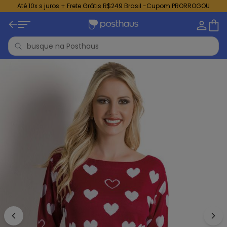
Até 10x s juros + Frete Grátis R$249 Brasil -Cupom PRORROGOU