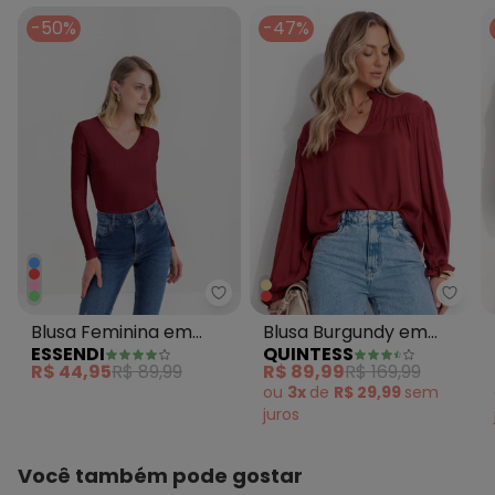
-50%
-47%
Essendi - Blusa Feminina em Co
Quint
Blusa Feminina em
Blusa Burgundy em
ESSENDI
QUINTESS
Cotton Bordô
Viscose Plana
R$ 44,95
R$ 89,99
R$ 89,99
R$ 169,99
ou
3x
de
R$ 29,99
sem
juros
Você também pode gostar