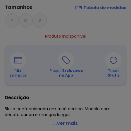
Tamanhos
Tabela de medidas
P
M
G
Produto indisponível
10
x
Preços
Exclusivos
Troca
sem juros
no App
Grátis
Descrição
Blusa confeccionada em tricô acrílico. Modelo com
decote canoa e mangas longas.
Janine - Blusa de Tricô Manga Longa Corações
...Ver mais