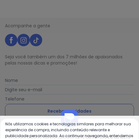
Acompanhe a gente
Seja você também um dos 7 milhões de apaixonados
pelas nossas dicas e promoções!
Nome
Digite seu e-mail
Telefone
Receber novidades
Nós utilizamos cookies e tecnologias similares para melhorar sua
Ao enviar o cadastro, você concorda com a nossa
Política
experiência de compra, incluindo conteúdo relevante e
de Privacidade
publicidade personalizada. Ao continuar navegando, entendemos
Compre pelo app e ganhe
12% OFF + frete grátis