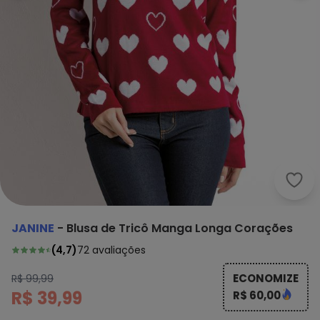
Jani
JANINE
-
Blusa de Tricô Manga Longa Corações
(
4,7
)
72
avaliações
ECONOMIZE
R$ 99,99
R$ 39,99
R$ 60,00