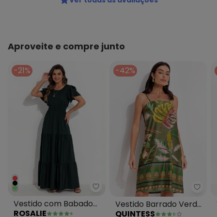
Ver todas as avaliações
Aproveite e compre junto
-21%
-42%
Rosalie - Vestido com Babado 
Quint
Vestido com Babado
Vestido Barrado Verde
ROSALIE
QUINTESS
Verde
em Malha Fria