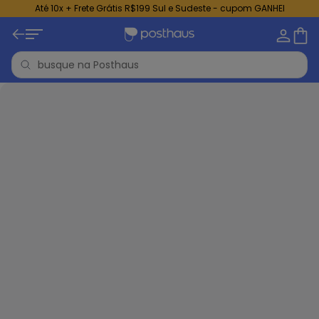
Até 10x + Frete Grátis R$199 Sul e Sudeste - cupom GANHEI