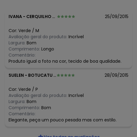
N/D*
agosto/2026
N/D*
julho/2026
N/D*
junho/2026
IVANA
-
CERQUILHO - SP
25/09/2015
N/D*
maio/2026
N/D*
abril/2026
Cor:
Verde
/
M
N/D*
março/2026
Avaliação geral do produto:
Incrível
N/D*
fevereiro/2026
Largura:
Bom
Comprimento:
Longo
Comentário:
Produto igual a foto na cor, tecido de boa qualidade.
SUELEN
-
BOTUCATU - SP
28/09/2015
Cor:
Verde
/
P
Avaliação geral do produto:
Incrível
Largura:
Bom
Comprimento:
Bom
Comentário:
Elegante, peça um pouco pesada mas com estilo.