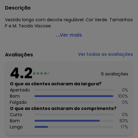
Descrição
Vestido longo com decote regulável. Cor Verde. Tamanhos
P e M. Tecido Viscose.
Mercatto - Vestido Longo Verde Mercatto
...Ver mais
Código do produto: 2368770
Tem que ter! Um vestido deslumbrante, para deixar seus
Avaliações
Ver todas as avaliações
dias mais leves, confortáveis e elegantes. Quando visto de
frente, ele parece um modelo frente única, no entanto,
4.2
ele é um modelo com amarração nas costas e decote
6
avaliações
regulável.
Fique ainda mais maravilhosa usando mix de pulseiras e
O que as clientes acharam da largura?
sandália rasteira.
Apertado
0
%
Vestido longo estampado, com decote regulável, cintura
Bom
100
%
com elástico e fenda frontal, confeccionado em 94%
Folgado
0
%
viscose e 6% elastano.
O que as clientes acharam do comprimento?
Curto
0
%
Histórico de preços
Bom
83
%
Longo
17
%
O preço apresentado abaixo é o menor oferecido em
algum dia do mês, para o menor tamanho disponível.