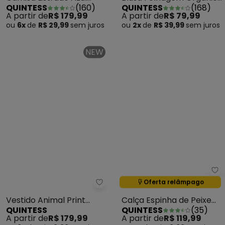
Camisa Listrado Azul
Blusa Folhagem Orgânica
QUINTESS
(
160
)
QUINTESS
(
168
)
Marinho em Tecido de
em Malha de Viscose
A partir de
R$ 179,99
A partir de
R$ 79,99
Poliéster
Crep
ou
6x
de
R$ 29,99
sem
juros
ou
2x
de
R$ 39,99
sem
juros
NEW
Qu
Oferta relâmpago
Termina em:
17:28:25
Quintess - Vestido Animal Prin
Vestido Animal Print
Calça Espinha de Peixe
QUINTESS
QUINTESS
(
35
)
Cervo em Malha
em Malha de Viscose
A partir de
R$ 179,99
A partir de
R$ 119,99