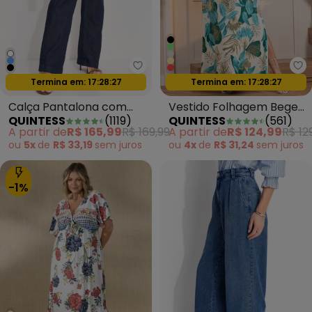
Quintess - Calça Pantalona com
Qu
Oferta relâmpago
Oferta relâmpago
Termina em:
17:28:24
Termina em:
17:28:24
Calça Pantalona com
Vestido Folhagem Bege
QUINTESS
(
1119
)
QUINTESS
(
561
)
Bolsos Jeans Escuro
em Malha Fria
A partir de
R$ 165,99
R$ 169,99
A partir de
R$ 124,99
R$ 12
ou
5x
de
R$ 33,19
sem
juros
ou
4x
de
R$ 31,24
sem
juros
-1%