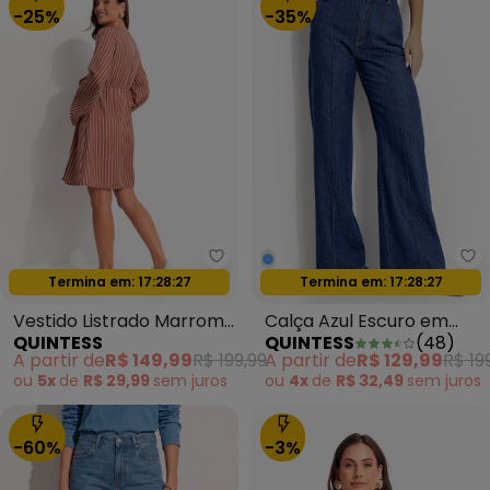
-25%
-35%
Quintess - Vestido Listrado M
Qu
Oferta relâmpago
Oferta relâmpago
Termina em:
17:28:24
Termina em:
17:28:24
Vestido Listrado Marrom
Calça Azul Escuro em
QUINTESS
QUINTESS
(
48
)
em Tecido Plano
Jeans
A partir de
R$ 149,99
R$ 199,99
A partir de
R$ 129,99
R$ 19
Maquinetado
ou
5x
de
R$ 29,99
sem
juros
ou
4x
de
R$ 32,49
sem
juros
-60%
-3%