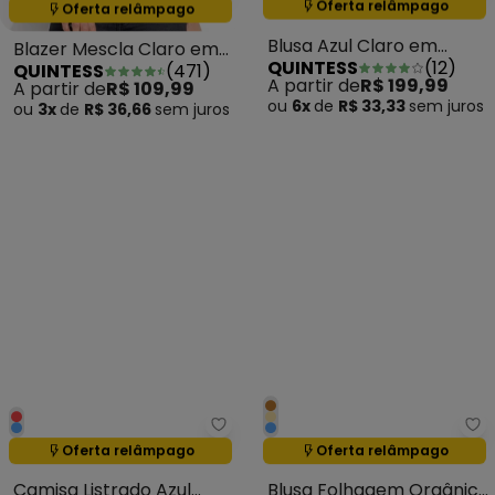
Oferta relâmpago
Oferta relâmpago
Termina em:
17:28:25
Termina em:
17:28:25
Blazer Mescla Claro em
Blusa Azul Claro em
QUINTESS
(
471
)
QUINTESS
(
12
)
Moletinho
Tecido Sarjado Jeans
A partir de
R$ 109,99
A partir de
R$ 199,99
ou
3x
de
R$ 36,66
sem
juros
ou
6x
de
R$ 33,33
sem
juros
Quintess - Camisa Listrado Azul
Qu
Oferta relâmpago
Oferta relâmpago
Termina em:
17:28:25
Termina em:
17:28:25