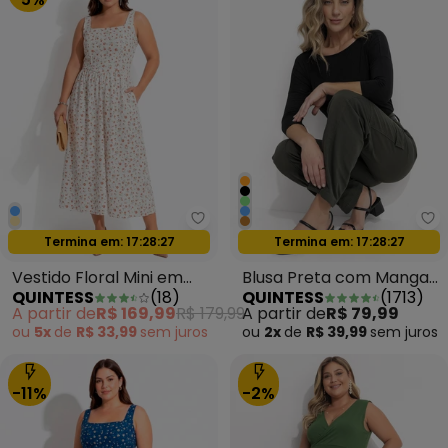
Quintess - Vestido Fl
Qu
Oferta relâmpago
Oferta relâmpago
Termina em:
17:28:24
Termina em:
17:28:24
Vestido Floral Mini em
Blusa Preta com Mangas
QUINTESS
(
18
)
QUINTESS
(
1713
)
Malha Crepe
3/4
A partir de
R$ 169,99
R$ 179,99
A partir de
R$ 79,99
ou
5x
de
R$ 33,99
sem
juros
ou
2x
de
R$ 39,99
sem
juros
-11%
-2%