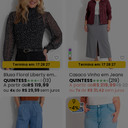
Quintess - Blusa Floral Liberty 
Qu
Oferta relâmpago
Oferta relâmpago
Termina em:
17:28:24
Termina em:
17:28:24
Blusa Floral Liberty em
Casaco Vinho em Jeans
QUINTESS
(
13
)
QUINTESS
(
219
)
Tule
A partir de
R$ 119,99
A partir de
R$ 219,99
R$ 22
ou
4x
de
R$ 29,99
sem
juros
ou
7x
de
R$ 31,42
sem
juros
-4%