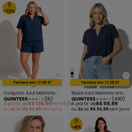
-13%
Quintess - Conjunto Azul Marin
Qu
Oferta relâmpago
Oferta relâmpago
Termina em:
17:28:24
Termina em:
17:28:24
Conjunto Azul Marinho
Blusa Azul Marinho em
QUINTESS
(
16
)
QUINTESS
(
490
)
em Tecido de Algodão
Malha de Algodão
A partir de
R$ 129,99
R$ 149,99
A partir de
R$ 69,99
ou
4x
de
R$ 32,49
sem
juros
ou
2x
de
R$ 34,99
sem
juros
-4%