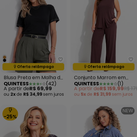
Quintess - Blusa Preta em Malh
Qu
Oferta relâmpago
Oferta relâmpago
Termina em:
17:28:25
Termina em:
17:28:25
Blusa Preta em Malha de
Conjunto Marrom em
QUINTESS
(
42
)
QUINTESS
(
1
)
Algodão
Malha de Viscose
A partir de
R$ 69,99
A partir de
R$ 159,99
R$ 17
ou
2x
de
R$ 34,99
sem
juros
ou
5x
de
R$ 31,99
sem
juros
NEW
-25%