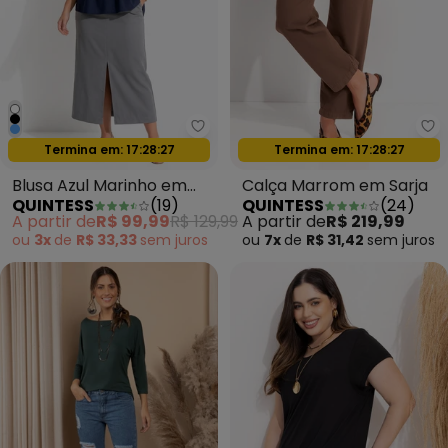
Quintess - Blusa Azul Marinho e
Qu
Oferta relâmpago
Oferta relâmpago
Termina em:
17:28:24
Termina em:
17:28:24
Blusa Azul Marinho em
Calça Marrom em Sarja
QUINTESS
(
19
)
QUINTESS
(
24
)
Poliéster
A partir de
R$ 99,99
R$ 129,99
A partir de
R$ 219,99
ou
3x
de
R$ 33,33
sem
juros
ou
7x
de
R$ 31,42
sem
juros