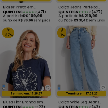
Blazer Preto em
Calça Jeans Perfeita
QUINTESS
(
471
)
QUINTESS
(
427
)
Moletinho
Preta
A partir de
R$ 109,99
A partir de
R$ 219,99
ou
3x
de
R$ 36,66
sem
juros
ou
7x
de
R$ 31,42
sem
juros
-37%
-1%
Quintess - Blusa Flor Branca e
Qu
Oferta relâmpago
Oferta relâmpago
Termina em:
17:28:24
Termina em:
17:28:24
Blusa Flor Branca em
Calça Wide Leg Jeans
QUINTESS
(
23
)
QUINTESS
(
43
)
Relevo em Malha de
Claro em Jeans