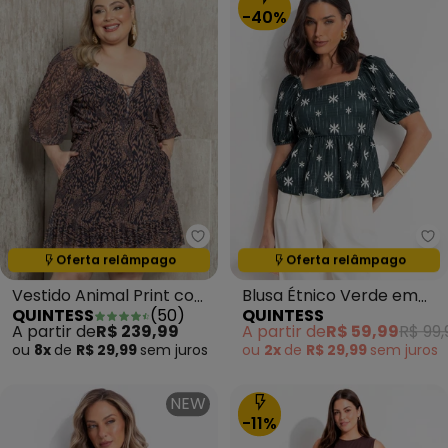
-40%
Quintess - Vestido Animal Prin
Qu
Oferta relâmpago
Oferta relâmpago
Termina em:
17:28:25
Termina em:
17:28:25
Vestido Animal Print com
Blusa Étnico Verde em
QUINTESS
(
50
)
QUINTESS
Decote Profundo
Malha Texturizada
A partir de
R$ 239,99
A partir de
R$ 59,99
R$ 99,
ou
8x
de
R$ 29,99
sem
juros
ou
2x
de
R$ 29,99
sem
juros
NEW
-11%