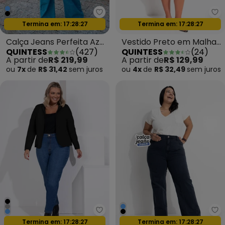
Quintess - Calça Jeans Perfeita
Qu
Oferta relâmpago
Oferta relâmpago
Termina em:
17:28:24
Termina em:
17:28:24
Calça Jeans Perfeita Azul
Vestido Preto em Malha
QUINTESS
(
427
)
QUINTESS
(
24
)
Média
Texturizada
A partir de
R$ 219,99
A partir de
R$ 129,99
ou
7x
de
R$ 31,42
sem
juros
ou
4x
de
R$ 32,49
sem
juros
Quintess - Blazer Preto em Mol
Qu
Oferta relâmpago
Oferta relâmpago
Termina em:
17:28:24
Termina em:
17:28:24