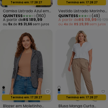
Oferta relâmpago
Oferta relâmpago
Termina em:
17:28:24
Termina em:
17:28:24
Camisa Listrado Azul em
Vestido Listrado Marinho
QUINTESS
(
160
)
QUINTESS
(
49
)
Viscose com Algodão
e Branco em Canelado
A partir de
R$ 189,99
A partir de
R$ 119,99
R$ 129
ou
6x
de
R$ 31,66
sem
juros
ou
4x
de
R$ 29,99
sem
juros
Quintess - Blazer em Moletinho
Qu
Oferta relâmpago
Oferta relâmpago
Termina em:
17:28:24
Termina em:
17:28:24
Blazer em Moletinho
Blusa Manga Curta