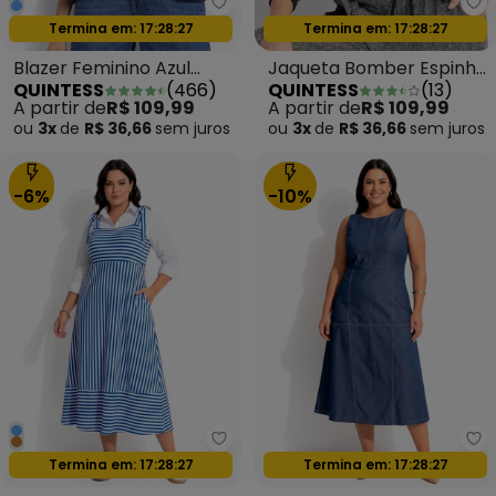
Quintess - Blazer Feminino Azu
Qu
Oferta relâmpago
Oferta relâmpago
Termina em:
17:28:24
Termina em:
17:28:24
Blazer Feminino Azul
Jaqueta Bomber Espinha
QUINTESS
(
466
)
QUINTESS
(
13
)
Marinho em Moletinho
de Peixe em Malha de
A partir de
R$ 109,99
A partir de
R$ 109,99
com Botão Único
Viscose
ou
3x
de
R$ 36,66
sem
juros
ou
3x
de
R$ 36,66
sem
juros
-6%
-10%
Quintess - Vestido Listrado Az
Qu
Oferta relâmpago
Oferta relâmpago
Termina em:
17:28:24
Termina em:
17:28:24