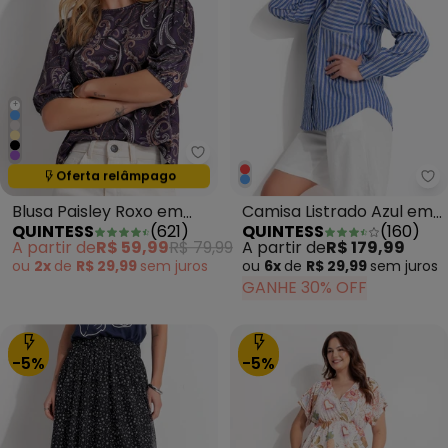
+
Quintess - Blusa Paisley Roxo e
Oferta relâmpago
Termina em:
17:28:25
Qu
Blusa Paisley Roxo em
Camisa Listrado Azul em
QUINTESS
(
621
)
QUINTESS
(
160
)
Malha Fria
Poliéster com Algodão
A partir de
R$ 59,99
R$ 79,99
A partir de
R$ 179,99
ou
2x
de
R$ 29,99
sem
juros
ou
6x
de
R$ 29,99
sem
juros
GANHE 30% OFF
-5%
-5%