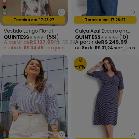
Quintess - Vestido Longo Flora
Qu
Oferta relâmpago
Oferta relâmpago
Termina em:
17:28:24
Termina em:
17:28:24
Vestido Longo Floral
Calça Azul Escuro em
QUINTESS
(
561
)
QUINTESS
(
10
)
Étnico com Decote
Jeans de Algodão
A partir de
R$ 137,99
R$ 139,99
A partir de
R$ 249,99
Profundo
ou
4x
de
R$ 34,49
sem
juros
ou
8x
de
R$ 31,24
sem
juros
-7%
Quintess - Camisa Listrado Azu
Qu