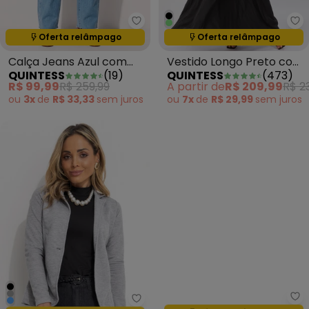
Quintess - Calça Jeans Azul c
Qu
Termina em:
17:28:24
Termina em:
17:28:24
Oferta relâmpago
Oferta relâmpago
Calça Jeans Azul com
Vestido Longo Preto com
QUINTESS
(
19
)
QUINTESS
(
473
)
Bordado
Cinto
R$ 99,99
R$ 259,99
A partir de
R$ 209,99
R$ 2
ou
3x
de
R$ 33,33
sem
juros
ou
7x
de
R$ 29,99
sem
juros
Quintess - Blazer Mescla Claro
Qu