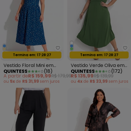
Quintess - Vestido Fl
Qu
Oferta relâmpago
Oferta relâmpago
Termina em:
17:28:24
Termina em:
17:28:24
Vestido Floral Mini em
Vestido Verde Oliva em
QUINTESS
(
18
)
QUINTESS
(
172
)
Malha Crepe
Malha de Viscose
A partir de
R$ 159,99
R$ 179,99
R$ 135,99
R$ 139,99
ou
5x
de
R$ 31,99
sem
juros
ou
4x
de
R$ 33,99
sem
juros