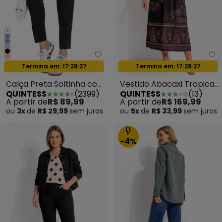
+
Quintess - Calça Preta Soltinh
Qu
Oferta relâmpago
Oferta relâmpago
Termina em:
17:28:24
Termina em:
17:28:24
Calça Preta Soltinha com
Vestido Abacaxi Tropical
QUINTESS
(
2399
)
QUINTESS
(
13
)
Pregas
em Malha Fria
A partir de
R$ 89,99
A partir de
R$ 169,99
ou
3x
de
R$ 29,99
sem
juros
ou
5x
de
R$ 33,99
sem
juros
-4%