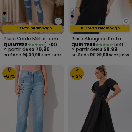
Quintess - Blusa Verde Militar
Qu
Termina em:
17:28:24
Termina em:
17:28:24
Oferta relâmpago
Oferta relâmpago
Blusa Verde Militar com
Blusa Alongada Preta
QUINTESS
(
1713
)
QUINTESS
(
5145
)
Mangas 3/4
com Barra
A partir de
R$ 79,99
A partir de
R$ 59,99
Arrendondada
ou
2x
de
R$ 39,99
sem
juros
ou
2x
de
R$ 29,99
sem
juros
-61%
-12%