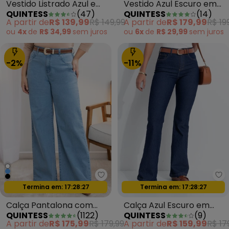
Vestido Listrado Azul e
Vestido Azul Escuro em
QUINTESS
(
47
)
QUINTESS
(
14
)
Branco em Canelado
Jeans
A partir de
R$ 139,99
R$ 149,99
A partir de
R$ 179,99
R$ 19
ou
4x
de
R$ 34,99
sem
juros
ou
6x
de
R$ 29,99
sem
juros
-2%
-11%
Quintess - Calça Pantalona com
Qu
Oferta relâmpago
Oferta relâmpago
Termina em:
17:28:24
Termina em:
17:28:24
Calça Pantalona com
Calça Azul Escuro em
QUINTESS
(
1122
)
QUINTESS
(
9
)
Bolsos Jeans Claro
Jeans
A partir de
R$ 175,99
R$ 179,99
A partir de
R$ 159,99
R$ 17