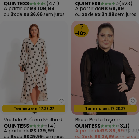
QUINTESS
(
471
)
QUINTESS
(
523
)
Abstrato Preto
Branca
A partir de
R$ 109,99
A partir de
R$ 69,99
ou
3x
de
R$ 36,66
sem
juros
ou
2x
de
R$ 34,99
sem
juros
-10%
Quintess - Vestido Poá em Malh
Qu
Oferta relâmpago
Oferta relâmpago
Termina em:
17:28:24
Termina em:
17:28:24
Vestido Poá em Malha de
Blusa Preta Laço no
QUINTESS
(
4
)
QUINTESS
(
321
)
Viscose
Decote e Mangas
A partir de
R$ 179,99
A partir de
R$ 89,99
R$ 99,
Bufantes
ou
6x
de
R$ 29,99
sem
juros
ou
3x
de
R$ 29,99
sem
juros