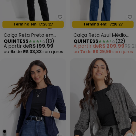
Quintess - Calça Reta Preto em
Oferta relâmpago
Oferta relâmpago
Termina em:
17:28:24
Termina em:
17:28:24
Calça Reta Preto em
Calça Reta Azul Médio
QUINTESS
(
13
)
QUINTESS
(
22
)
Jeans
em Jeans
A partir de
R$ 199,99
A partir de
R$ 209,99
R$ 21
ou
6x
de
R$ 33,33
sem
juros
ou
7x
de
R$ 29,99
sem
juros