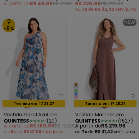
A partir de
R$ 49,99
R$ 79,99
R$ 226,99
R$ 229,99
Algodão
ou
7x
de
R$ 32,42
sem
juros
NEW
-5%
Quintess - Vestido Floral Azul e
Qu
Oferta relâmpago
Oferta relâmpago
Termina em:
17:28:24
Termina em:
17:28:24
Vestido Floral Azul em
Vestido Marrom em
QUINTESS
(
20
)
QUINTESS
(
1527
)
Tule
Jeans Leve
A partir de
R$ 189,99
R$ 199,99
A partir de
R$ 219,99
ou
6x
de
R$ 31,66
sem
juros
ou
7x
de
R$ 31,42
sem
juros