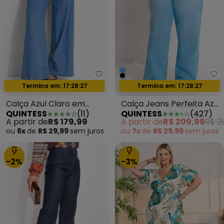
Quintess - Calça Azul Claro em
Qu
Oferta relâmpago
Oferta relâmpago
Termina em:
17:28:24
Termina em:
17:28:24
Calça Azul Claro em
Calça Jeans Perfeita Azul
QUINTESS
(
11
)
QUINTESS
(
427
)
Jeans de Algodão
Claro
A partir de
R$ 179,99
A partir de
R$ 209,99
R$ 21
ou
6x
de
R$ 29,99
sem
juros
ou
7x
de
R$ 29,99
sem
juros
-2%
-3%