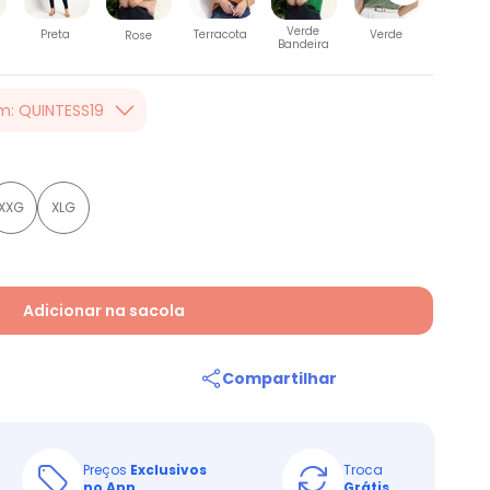
Vermelh
Verde
Preta
Terracota
Verde
Rose
Bandeira
m: QUINTESS19
er valor, usando o
 toda loja Quintess,
XXG
XLG
Adicionar na sacola
Compartilhar
Preços
Exclusivos
Troca
no App
Grátis