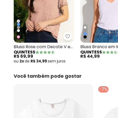
+
Quintess - Blusa Rose c
Blusa Rose com Decote V e
Blusa Branco em 
QUINTESS
QUINTESS
Bolso Frontal
Flamê
R$ 69,99
R$ 44,99
ou
2x
de
R$ 34,99
sem
juros
Você também pode gostar
-7%