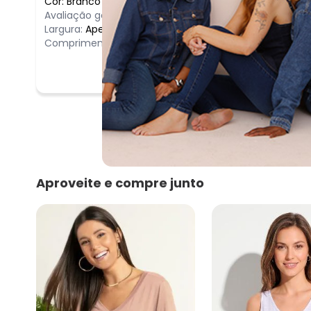
Cor:
Branco
/
XLG
Avaliação geral do produto:
Bom
Largura:
Apertado
Comprimento:
Bom
Aproveite e compre junto