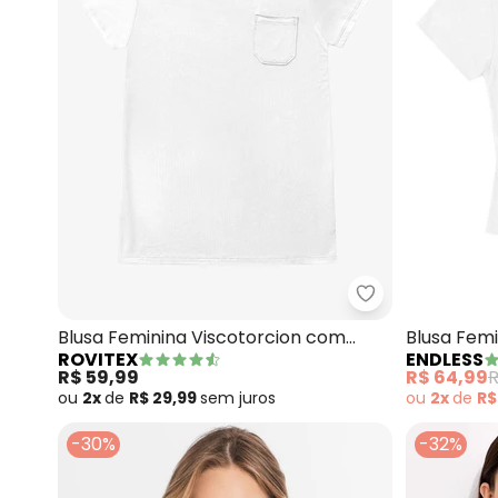
Rovitex - Blus
Blusa Feminina Viscotorcion com
Blusa Fem
ROVITEX
ENDLESS
Bolso (Branco)
R$ 59,99
R$ 64,99
R
ou
2x
de
R$ 29,99
sem
juros
ou
2x
de
R$
-30%
-32%