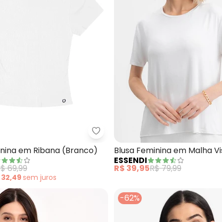
a Feminina Viscotorcion com Bolso (Branco)
Endless - Blusa Feminina em Ri
inina em Ribana (Branco)
Blusa Feminina em Malha V
ESSENDI
(Branco)
$ 69,99
R$ 39,95
R$ 79,99
 32,49
sem
juros
-62%