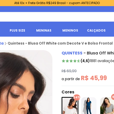
Até 10x + Frete Grátis R$249 Brasil - cupom ANTECIPADO
PLUS SIZE
MENINAS
MENINOS
CALÇADOS
ta
Quintess - Blusa Off White com Decote V e Bolso Frontal
QUINTESS
-
Blusa Off Wh
(
4,6
)
1881
avaliaçõ
R$ 69,99
R$ 45,99
a partir de
Cores
34%