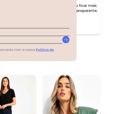
Comentário:
achei que pelo tamanho deveria ficar mais
folgadinha, achei bem justa e transparente.
 concorda com a nossa
Política de