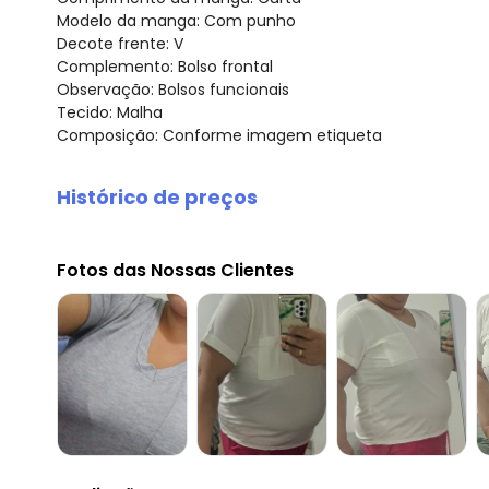
Modelo da manga: Com punho
Decote frente: V
Complemento: Bolso frontal
Observação: Bolsos funcionais
Tecido: Malha
Composição: Conforme imagem etiqueta
Histórico de preços
O preço apresentado abaixo é o menor oferecido em al
agosto/2026
Fotos das Nossas Clientes
julho/2026
junho/2026
maio/2026
abril/2026
março/2026
fevereiro/2026