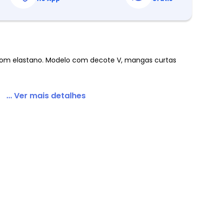
ote V e Bolso Frontal
com elastano. Modelo com decote V, mangas curtas
... Ver mais detalhes