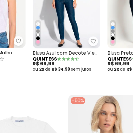
+
+
om Decote V e Bolso Frontal
Quintess - Blusa Branco em Malha Flamê
Quintess - Blusa
Malha
Blusa Azul com Decote V e
Blusa Pret
QUINTESS
QUINTESS
Bolso Frontal
Bolso Fron
R$ 69,99
R$ 69,99
ou
2x
de
R$ 34,99
sem
juros
ou
2x
de
R$
-50%