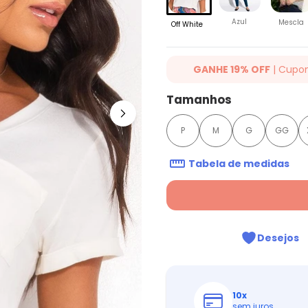
Azul
Mescla
Off White
GANHE 19% OFF
| Cupo
Ganhe 19% OFF Extra em qualqu
Tamanhos
cupom: QUINTESS19. Válido para
até 07/08/2026.
P
M
G
GG
Tabela de medidas
Desejos
10
x
sem juros