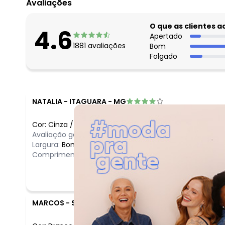
Avaliações
O que as clientes 
4.6
Apertado
1881
avaliações
Bom
Folgado
NATALIA
-
ITAGUARA - MG
Cor:
Cinza
/
GG
Avaliação geral do produto:
Ótimo
Largura:
Bom
Comprimento:
Bom
MARCOS
-
SAO BERNARDO DO CAMPO - SP