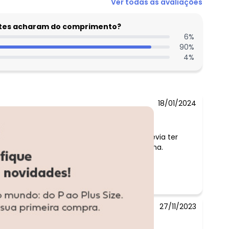
Ver todas as avaliações
entes acharam do comprimento?
6
%
90
%
4
%
18/01/2024
Comentário:
Tecido muito bom e a blusa é linda ! Devia ter
comprado outras cores. Muito fresquinha.
Comprem sem medo.
27/11/2023