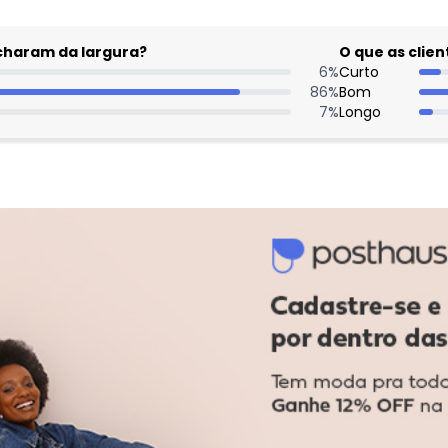
acharam da largura?
O que as cli
6
%
Curto
86
%
Bom
7
%
Longo