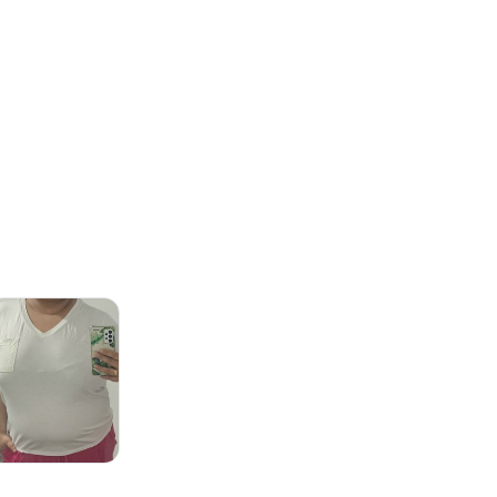
gum dia do mês, para o menor tamanho disponível.