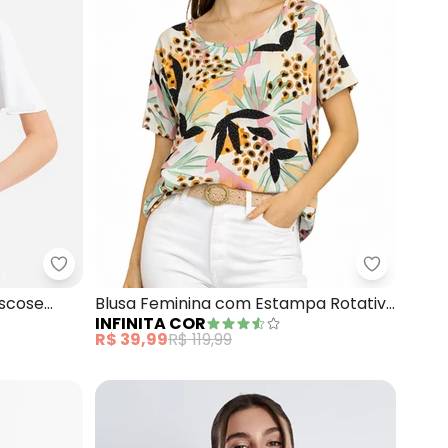
bana (Branco)
Essendi - Blusa Feminina em Malha Viscose (Bran
Infinita 
iscose
Blusa Feminina com Estampa Rotativa
INFINITA COR
(Branco)
R$ 39,99
R$ 119,99