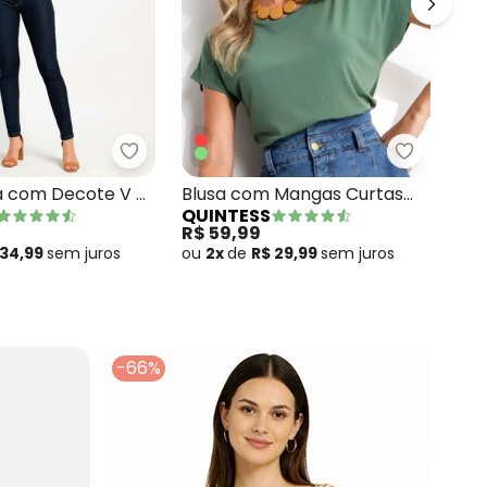
+
 Azul com Decote V e Bolso Frontal
Quintess - Blusa Preta com Decote V e Bo
Quintess 
Blu
a com Decote V e
Blusa com Mangas Curtas
QU
QUINTESS
V e
tal
Verde Militar
R$ 
R$ 59,99
ou
 34,99
sem
juros
ou
2x
de
R$ 29,99
sem
juros
-66%