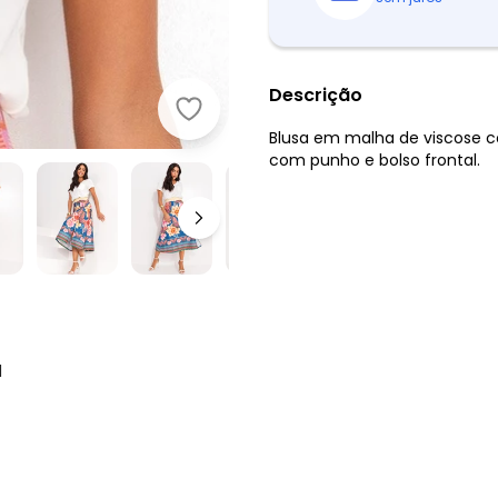
Descrição
Quintess - Blusa Off White com Dec
Blusa em malha de viscose 
com punho e bolso frontal.
l