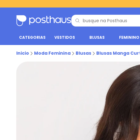
CATEGORIAS
VESTIDOS
BLUSAS
FEMININO
Inicio
Moda Feminina
Blusas
Blusas Manga Cur