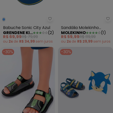
Grendene Kids - Babuche Sonic 
Sa
Babuche Sonic City Azul
Sandália Molekinho
GRENDENE KIDS
(
2
)
MOLEKINHO
(
1
)
(Cinza) com Velcro
R$ 69,99
R$ 79,99
R$ 59,99
R$ 119,99
ou
2x
de
R$ 34,99
sem
juros
ou
2x
de
R$ 29,99
sem
juros
-30%
-30%