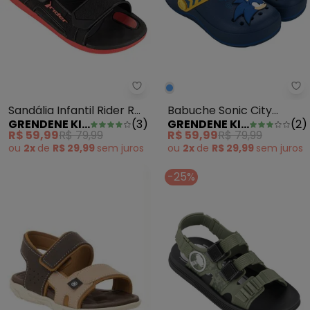
Grendene Kids - Sandália Infantil
Gr
Sandália Infantil Rider R
Babuche Sonic City
GRENDENE KIDS
(
3
)
GRENDENE KIDS
(
2
)
Line Plus Preto
Marinho
R$ 59,99
R$ 79,99
R$ 59,99
R$ 79,99
ou
2x
de
R$ 29,99
sem
juros
ou
2x
de
R$ 29,99
sem
juros
-25%