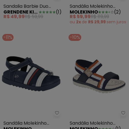
Sandalia Barbie Duo
Sandália Molekinho
GRENDENE KIDS
(
1
)
MOLEKINHO
(
2
)
Aranha Rosa
(Marinho) com Elástico
R$ 49,99
R$ 59,99
R$ 59,99
R$ 119,99
ou
2x
de
R$ 29,99
sem
juros
-11%
-10%
Sandália Molekinho (Marinho)
Sa
Sandália Molekinho
Sandália Molekinho
MOLEKINHO
MOLEKINHO
(
1
)