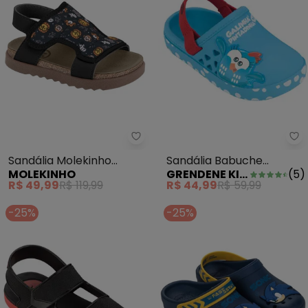
Sandália Molekinho (Preta) em S
Gr
Sandália Molekinho
Sandália Babuche
MOLEKINHO
GRENDENE KIDS
(
5
)
(Preta) em Sintético
Galinha Pintadinha
R$ 49,99
R$ 119,99
R$ 44,99
R$ 59,99
Happy Azul
-25%
-25%