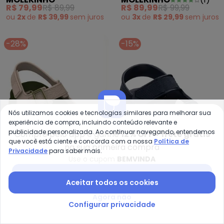
(Marinho)
(Marinho)
R$ 79,99
R$ 89,99
R$ 89,99
R$ 99,99
ou
2x
de
R$ 39,99
sem
juros
ou
3x
de
R$ 29,99
sem
juros
-28%
-15%
Nós utilizamos cookies e tecnologias similares para melhorar sua
experiência de compra, incluindo conteúdo relevante e
publicidade personalizada. Ao continuar navegando, entendemos
Compre pelo app e ganhe
12% OFF + frete grátis
que você está ciente e concorda com a nossa
Política de
na sua primeira compra
Privacidade
para saber mais.
Use o cupom
BEMVINDA
Baixar app Posthaus
Grendene Kids - Sandália Infant
Gr
Aceitar todos os cookies
Sandália Infantil Marvel
Sandália Infantil Rider R
Agora não
GRENDENE KIDS
(
1
)
GRENDENE KIDS
(
6
)
Comics Bege
Line Plus Azul
Configurar privacidade
R$ 49,99
R$ 69,99
R$ 54,99
R$ 64,99