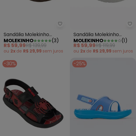
Sandália Molekinho (Café) com
Sa
Sandália Molekinho
Sandália Molekinho
MOLEKINHO
(
3
)
MOLEKINHO
(
1
)
(Café) com Velcro
(Grafite)
R$ 59,99
R$ 139,99
R$ 59,99
R$ 119,99
ou
2x
de
R$ 29,99
sem
juros
ou
2x
de
R$ 29,99
sem
juros
-30%
-25%