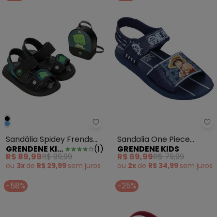
Grendene Kids - Sandália Spide
Gr
Sandália Spidey Frends
Sandalia One Piece
GRENDENE KIDS
(
1
)
GRENDENE KIDS
Verde
Explorer Azul
R$ 89,99
R$ 99,99
R$ 69,99
R$ 79,99
ou
3x
de
R$ 29,99
sem
juros
ou
2x
de
R$ 34,99
sem
juros
-58%
-25%