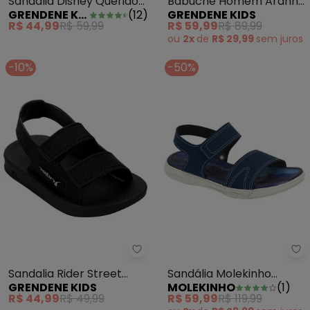
Sandália Disney Queridos
Babuche Homem Aranha
GRENDENE KIDS
(
12
)
GRENDENE KIDS
Verde
Web Preto
R$ 44,99
R$ 59,99
R$ 59,99
R$ 89,99
ou
2x
de
R$ 29,99
sem
juros
-10%
-50%
Grendene Kids - Sandalia Rider
Sa
Sandalia Rider Street
Sandália Molekinho
GRENDENE KIDS
MOLEKINHO
(
1
)
Papete Preto
(Marinho) com Velcro
R$ 44,99
R$ 49,99
R$ 59,99
R$ 119,99