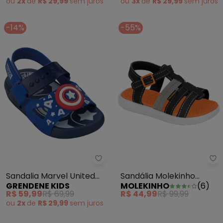
ou
2x
de
R$ 29,99
sem
juros
ou
3x
de
R$ 29,99
sem
juros
-14%
-55%
Grendene Kids - Sandalia Marvel
Sa
Sandalia Marvel United
Sandália Molekinho
GRENDENE KIDS
MOLEKINHO
(
6
)
Azul
(Preto)
R$ 59,99
R$ 69,99
R$ 44,99
R$ 99,99
ou
2x
de
R$ 29,99
sem
juros