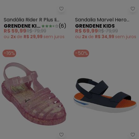
Grendene Kids - Sandália Rider R
Gr
Sandália Rider R Plus Ii
Sandalia Marvel Hero
GRENDENE KIDS
(
6
)
GRENDENE KIDS
Vermelho
Preto
R$ 59,99
R$ 79,99
R$ 69,99
R$ 79,99
ou
2x
de
R$ 29,99
sem
juros
ou
2x
de
R$ 34,99
sem
juros
-16%
-50%
Grendene Kids - Sandalia Barbi
Sa