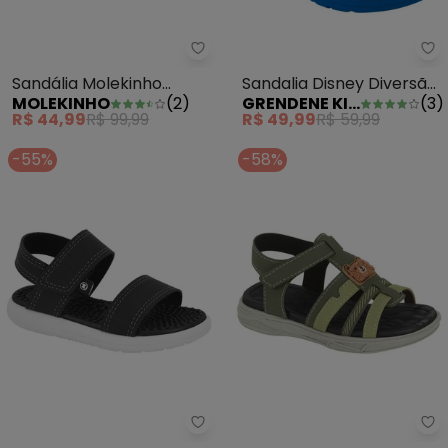
Sandália Molekinho (Jeans)
Gr
Sandália Molekinho
Sandalia Disney Diversão
MOLEKINHO
(
2
)
GRENDENE KIDS
(
3
)
(Jeans)
Azul
R$ 44,99
R$ 99,99
R$ 49,99
R$ 59,99
-55%
-58%
Sandália Molekinho (Preta)
Sa