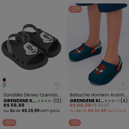
-22%
Grendene Kids - Sandália Disne
Gr
Sandália Disney Queridos
Babuche Homem Aranha
GRENDENE KIDS
(
12
)
GRENDENE KIDS
(
4
)
Preto
Web Azul
R$ 59,99
R$ 69,99
R$ 89,99
ou
2x
de
R$ 29,99
sem
juros
ou
2x
de
R$ 34,99
sem
juros
-55%
-12%