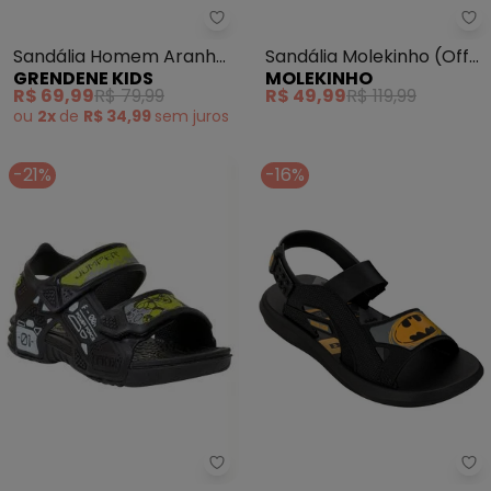
Grendene Kids - Sandália Home
Sa
Sandália Homem Aranha
Sandália Molekinho (Off
GRENDENE KIDS
MOLEKINHO
Revolution Preto
White) em Sintético
R$ 69,99
R$ 79,99
R$ 49,99
R$ 119,99
ou
2x
de
R$ 34,99
sem
juros
-21%
-16%
Perfecta - Sandália Infantil Pr
Gr