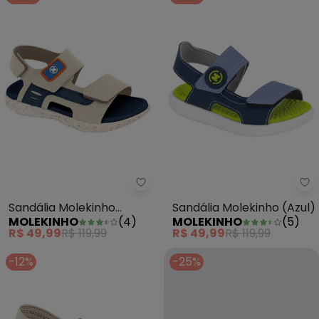
Sandália Molekinho (Branco)
Sa
Sandália Molekinho
Sandália Molekinho (Azul)
MOLEKINHO
(
4
)
MOLEKINHO
(
5
)
(Branco)
R$ 49,99
R$ 119,99
R$ 49,99
R$ 119,99
-12%
-25%