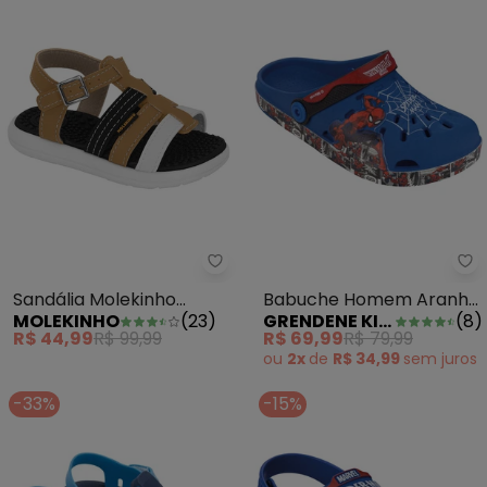
Sandália Molekinho (Marrom)
Gr
Sandália Molekinho
Babuche Homem Aranha
MOLEKINHO
(
23
)
GRENDENE KIDS
(
8
)
(Marrom)
Quadrinhos Azul
R$ 44,99
R$ 99,99
R$ 69,99
R$ 79,99
ou
2x
de
R$ 34,99
sem
juros
-33%
-15%