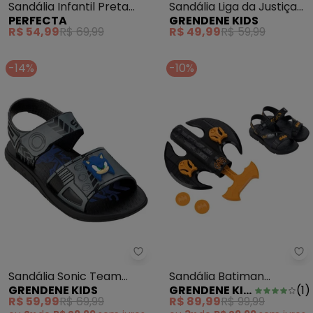
Sandália Infantil Preta
Sandália Liga da Justiça
PERFECTA
GRENDENE KIDS
com Velcro
Preta
R$ 54,99
R$ 69,99
R$ 49,99
R$ 59,99
-14%
-10%
Grendene Kids - Sandália Sonic
Gr
Sandália Sonic Team
Sandália Batiman
GRENDENE KIDS
GRENDENE KIDS
(
1
)
Preto
Lançador Preto
R$ 59,99
R$ 69,99
R$ 89,99
R$ 99,99