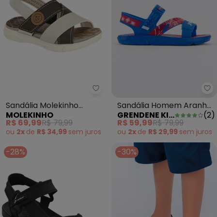
Gr
Sandália Molekinho (Branca)
Sandália Homem Aranha
Sandália Molekinho
GRENDENE KIDS
(
2
)
MOLEKINHO
Azul
(Branca)
R$ 59,99
R$ 79,99
R$ 69,99
R$ 79,99
ou
2x
de
R$ 29,99
sem
juros
ou
2x
de
R$ 34,99
sem
juros
-28%
-30%