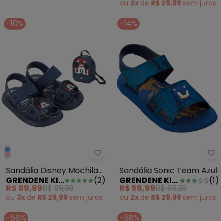
ou
2x
de
R$ 29,99
sem
juros
-10%
-14%
Grendene Kids - Sandália Disne
Gr
Sandália Disney Mochila
Sandália Sonic Team Azul
GRENDENE KIDS
(
2
)
GRENDENE KIDS
(
1
)
Marinho
R$ 89,99
R$ 99,99
R$ 59,99
R$ 69,99
ou
3x
de
R$ 29,99
sem
juros
ou
2x
de
R$ 29,99
sem
juros
-58%
-58%