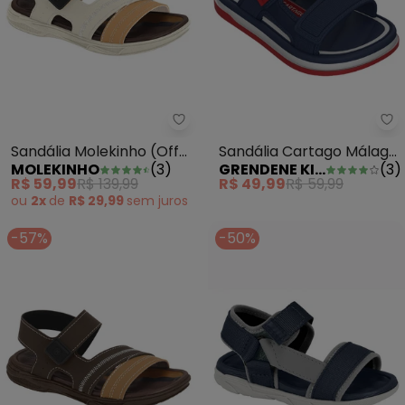
Sandália Molekinho (Off White)
Gr
Sandália Molekinho (Off
Sandália Cartago Málaga
MOLEKINHO
(
3
)
GRENDENE KIDS
(
3
)
White) com Velcro
Azul
R$ 59,99
R$ 139,99
R$ 49,99
R$ 59,99
ou
2x
de
R$ 29,99
sem
juros
-57%
-50%