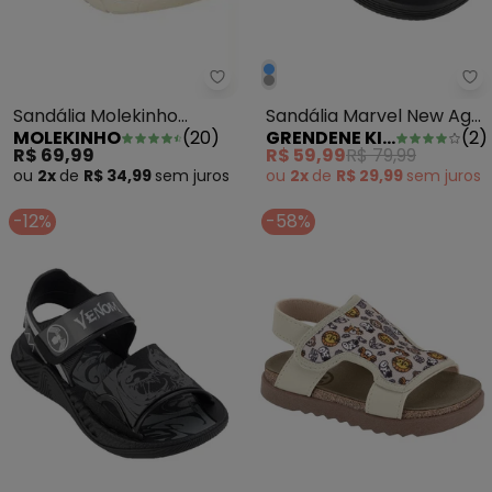
Sandália Molekinho (Café) em S
Gr
Sandália Molekinho
Sandália Marvel New Age
MOLEKINHO
(
20
)
GRENDENE KIDS
(
2
)
(Café) em Sintético
Verde
R$ 69,99
R$ 59,99
R$ 79,99
ou
2x
de
R$ 34,99
sem
juros
ou
2x
de
R$ 29,99
sem
juros
-12%
-58%