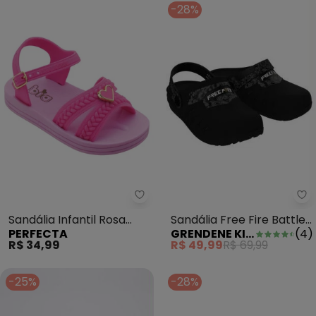
-28%
Gr
Perfecta - Sandália Infantil Ro
Sandália Free Fire Battle
Sandália Infantil Rosa
GRENDENE KIDS
(
4
)
PERFECTA
Preto
com Adereço
R$ 49,99
R$ 69,99
R$ 34,99
-25%
-28%