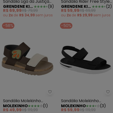
Sandália Liga da Justiça
Sandália Rider Free Style
GRENDENE KIDS
(
9
)
GRENDENE KIDS
(
2
)
Evolution Marinho
Ii
R$ 69,99
R$ 79,99
R$ 59,99
R$ 69,99
ou
2x
de
R$ 34,99
sem
juros
ou
2x
de
R$ 29,99
sem
juros
-58%
-50%
Sandália Molekinho (Café) com
Sa
Sandália Molekinho
Sandália Molekinho
MOLEKINHO
(
1
)
MOLEKINHO
(
3
)
(Café) com Velcro
(Preta) com Elástico
R$ 49,99
R$ 119,99
R$ 59,99
R$ 119,99