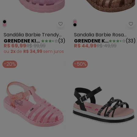
Grendene Kids - Sandália Barbi
Gr
Sandália Barbie Trendy
Sandalia Barbie Rosa
GRENDENE KIDS
(
3
)
GRENDENE KIDS
(
33
)
Rosa
Gliter Multicolor
R$ 69,99
R$ 99,99
R$ 44,99
R$ 49,99
ou
2x
de
R$ 34,99
sem
juros
-20%
-50%