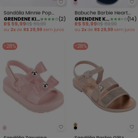
Grendene Kids - Sandália Minni
Gr
Sandália Minnie Pop
Babuche Barbie Heart
GRENDENE KIDS
(
2
)
GRENDENE KIDS
(
14
)
Model Rosa
Azul
R$ 59,99
R$ 69,99
R$ 59,99
R$ 89,99
ou
2x
de
R$ 29,99
sem
juros
ou
2x
de
R$ 29,99
sem
juros
-28%
-28%
Grendene Kids - Sandália Zaxyn
Gr
Sandália Zaxynina
Sandália Barbie Glitz