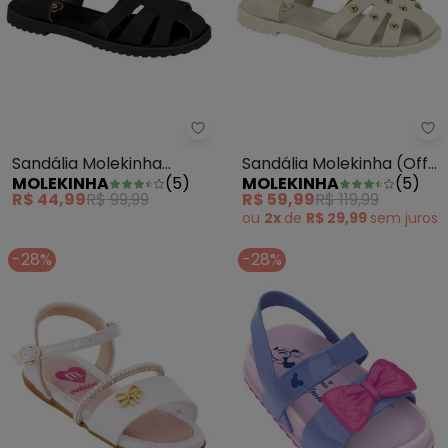
Sandália Molekinha (Preta) em S
Sa
Sandália Molekinha
Sandália Molekinha (Off
MOLEKINHA
(
5
)
MOLEKINHA
(
5
)
(Preta) em Sintético
White)
R$ 44,99
R$ 99,99
R$ 59,99
R$ 119,99
ou
2x
de
R$ 29,99
sem
juros
-28%
-28%