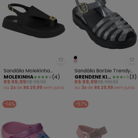
Sandália Molekinha (Preta) em S
Gr
Sandália Molekinha
Sandália Barbie Trendy
MOLEKINHA
(
4
)
GRENDENE KIDS
(
3
)
(Preta) em Sintético
Preto
R$ 59,99
R$ 119,99
R$ 89,99
R$ 199,99
ou
2x
de
R$ 29,99
sem
juros
ou
3x
de
R$ 29,99
sem
juros
-14%
-57%