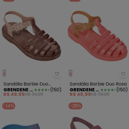
Grendene Kids - Sandália Barbie
Gr
Sandália Barbie Duo
Sandália Barbie Duo Rosa
GRENDENE KIDS
(
150
)
GRENDENE KIDS
(
150
)
Glitter
R$ 49,99
R$ 59,99
R$ 49,99
R$ 59,99
-14%
-28%