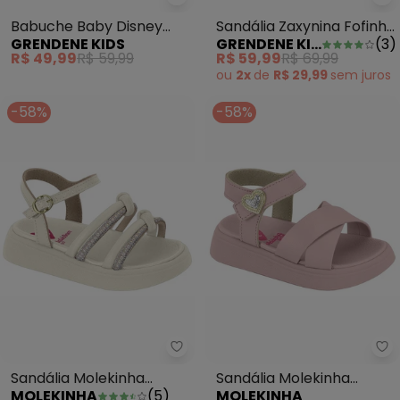
Grendene Kids - Babuche Baby 
Gr
Babuche Baby Disney
Sandália Zaxynina Fofinha
GRENDENE KIDS
GRENDENE KIDS
(
3
)
Magic Pink
Bege
R$ 49,99
R$ 59,99
R$ 59,99
R$ 69,99
ou
2x
de
R$ 29,99
sem
juros
-58%
-58%
Sandália Molekinha (Branco)
Sa
Sandália Molekinha
Sandália Molekinha
MOLEKINHA
(
5
)
MOLEKINHA
(Branco)
(Rosa)