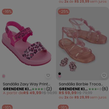
ou
2x
de
R$ 29,99
sem
juros
-16%
-25%
Grendene Kids - Sandália Zaxy 
Gr
Sandália Zaxy Way Print
Sandália Barbie Troca
GRENDENE KIDS
(
2
)
GRENDENE KIDS
(
6
)
Rosa
Enfeites Rosa
A partir de
R$ 49,99
R$ 59,99
R$ 59,99
R$ 79,99
ou
2x
de
R$ 29,99
sem
juros
-16%
-16%