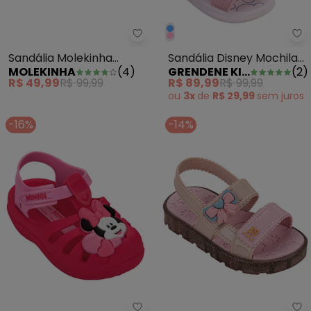
Sandália Molekinha (Rosa) com 
Gr
Sandália Molekinha
Sandália Disney Mochila
MOLEKINHA
(
4
)
GRENDENE KIDS
(
2
)
(Rosa) com Strass
Rosa
R$ 49,99
R$ 99,99
R$ 89,99
R$ 99,99
ou
3x
de
R$ 29,99
sem
juros
-16%
-14%