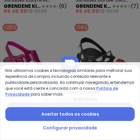
GRENDENE KIDS
(
6
)
GRENDENE KIDS
(
7
)
Lacinhos Rose
Bronze
R$ 49,99
R$ 69,99
R$ 49,99
R$ 69,99
-25%
-14%
Nós utilizamos cookies e tecnologias similares para melhorar sua
experiência de compra, incluindo conteúdo relevante e
publicidade personalizada. Ao continuar navegando, entendemos
Compre pelo app e ganhe
12% OFF + frete grátis
que você está ciente e concorda com a nossa
Política de
na sua primeira compra
Privacidade
para saber mais.
Use o cupom
BEMVINDA
Baixar app Posthaus
Grendene Kids - Sandália Barbie
Gr
Aceitar todos os cookies
Sandália Barbie Duo Plus
Sandália Minnie Pop
Agora não
GRENDENE KIDS
GRENDENE KIDS
(
16
)
Pink
Preto
Configurar privacidade
R$ 59,99
R$ 79,99
R$ 59,99
R$ 69,99
ou
2x
de
R$ 29,99
sem
juros
ou
2x
de
R$ 29,99
sem
juros