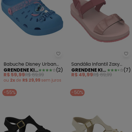
Grendene Kids - Babuche Disney
Gr
Babuche Disney Urban
Sandália Infantil Zaxy
GRENDENE KIDS
(
2
)
GRENDENE KIDS
(
7
)
Stitch Azul
Way Nude
R$ 59,99
R$ 69,99
R$ 49,99
R$ 69,99
ou
2x
de
R$ 29,99
sem
juros
-55%
-50%