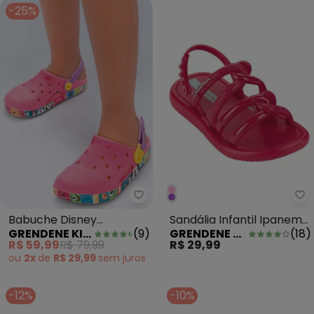
-25%
Grendene Kids - Babuche Disne
Gr
Babuche Disney
Sandália Infantil Ipanema
GRENDENE KIDS
(
9
)
GRENDENE KIDS
(
18
)
Celebration Rosa
Meu Sol Pink
R$ 59,99
R$ 79,99
R$ 29,99
ou
2x
de
R$ 29,99
sem
juros
-12%
-10%