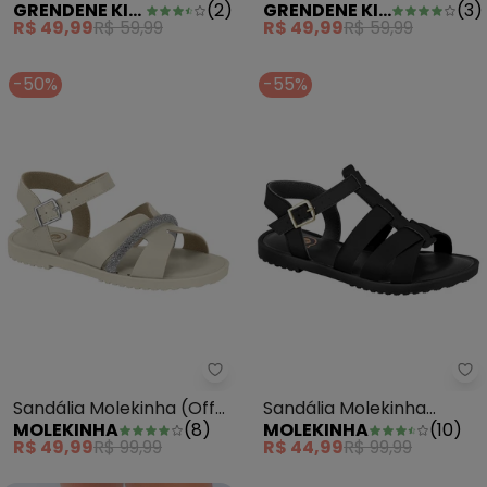
GRENDENE KIDS
(
2
)
GRENDENE KIDS
(
3
)
Rosa
Space Rosa
R$ 49,99
R$ 59,99
R$ 49,99
R$ 59,99
-50%
-55%
Sandália Molekinha (Off White) 
Sa
Sandália Molekinha (Off
Sandália Molekinha
MOLEKINHA
(
8
)
MOLEKINHA
(
10
)
White) em Sintético
(Preta) em Sintético
R$ 49,99
R$ 99,99
R$ 44,99
R$ 99,99