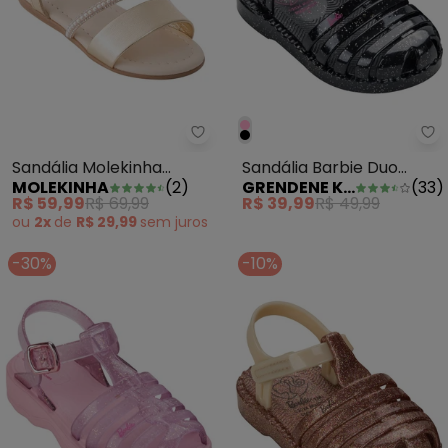
Sandália Molekinha (Dourado) e
Gr
Sandália Molekinha
Sandália Barbie Duo
MOLEKINHA
(
2
)
GRENDENE KIDS
(
33
)
(Dourado) em Sintético
Preta
R$ 59,99
R$ 69,99
R$ 39,99
R$ 49,99
ou
2x
de
R$ 29,99
sem
juros
-30%
-10%