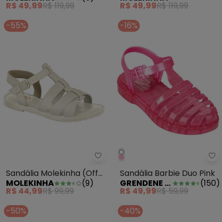
R$ 49,99
R$ 119,99
R$ 49,99
R$ 119,99
-55%
-16%
Sandália Molekinha (Off White) 
Gr
Sandália Molekinha (Off
Sandália Barbie Duo Pink
MOLEKINHA
(
9
)
GRENDENE KIDS
(
150
)
White) em Sintético
R$ 44,99
R$ 99,99
R$ 49,99
R$ 59,99
-50%
-40%