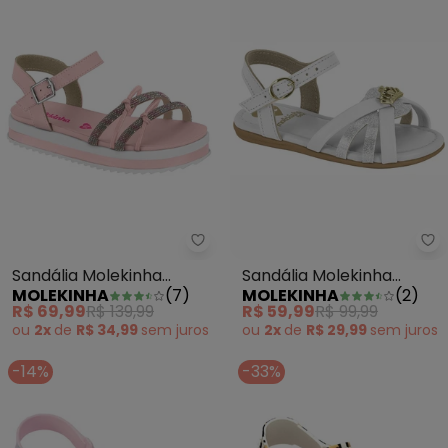
Sandália Molekinha (Rosa)
Sa
Sandália Molekinha
Sandália Molekinha
MOLEKINHA
(
7
)
MOLEKINHA
(
2
)
(Rosa)
(Dourado)
R$ 69,99
R$ 139,99
R$ 59,99
R$ 99,99
ou
2x
de
R$ 34,99
sem
juros
ou
2x
de
R$ 29,99
sem
juros
-14%
-33%