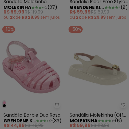
Sandália Molekinha
Sandália Rider Free Style
MOLEKINHA
(
27
)
GRENDENE KIDS
(
8
)
(Rosa)
Rosa
R$ 59,99
R$ 119,99
R$ 59,99
R$ 69,99
ou
2x
de
R$ 29,99
sem
juros
ou
2x
de
R$ 29,99
sem
juros
-10%
-50%
Grendene Kids - Sandália Barbi
Sa
Sandália Barbie Duo Rosa
Sandália Molekinha (Off
GRENDENE KIDS
(
33
)
MOLEKINHA
(
6
)
White) em Sintético
R$ 44,99
R$ 49,99
R$ 59,99
R$ 119,99