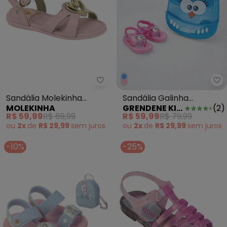
Gr
Sandália Molekinha (Rosa)
Sandália Galinha
Sandália Molekinha
GRENDENE KIDS
(
2
)
MOLEKINHA
Pintadinha Rosa
(Rosa)
R$ 59,99
R$ 79,99
R$ 59,99
R$ 69,99
ou
2x
de
R$ 29,99
sem
juros
ou
2x
de
R$ 29,99
sem
juros
-10%
-25%