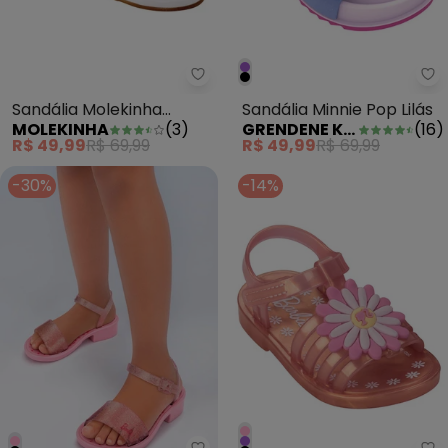
Sandália Molekinha (Branca) Oe
Gr
Sandália Molekinha
Sandália Minnie Pop Lilás
MOLEKINHA
(
3
)
GRENDENE KIDS
(
16
)
(Branca) Oem Sintético
R$ 49,99
R$ 69,99
R$ 49,99
R$ 69,99
-30%
-14%