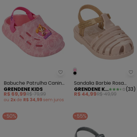
Grendene Kids - Babuche Patru
Gr
Babuche Patrulha Canina
Sandalia Barbie Rosa
GRENDENE KIDS
GRENDENE KIDS
(
33
)
Rosa
Glitter
R$ 69,99
R$ 79,99
R$ 44,99
R$ 49,99
ou
2x
de
R$ 34,99
sem
juros
-50%
-55%