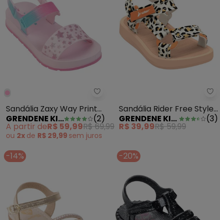
Grendene Kids - Sandália Zaxy 
Gr
Sandália Zaxy Way Print
Sandália Rider Free Style
GRENDENE KIDS
(
2
)
GRENDENE KIDS
(
3
)
Rosa
Ii Bege
A partir de
R$ 59,99
R$ 69,99
R$ 39,99
R$ 59,99
ou
2x
de
R$ 29,99
sem
juros
-14%
-20%