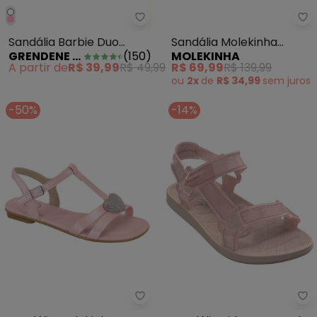
Grendene Kids - Sandália Barbi
Sa
Sandália Barbie Duo
Sandália Molekinha
GRENDENE KIDS
(
150
)
MOLEKINHA
Aranha Rosa
(Preta)
A partir de
R$ 39,99
R$ 49,99
R$ 69,99
R$ 139,99
ou
2x
de
R$ 34,99
sem
juros
-50%
-14%
Sandália Molekinha (Rosa)
Gr