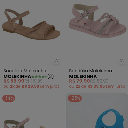
Sandália Molekinha (Nude) em S
Sa
Sandália Molekinha
Sandália Molekinha
MOLEKINHA
(
3
)
MOLEKINHA
(Nude) em Sintético
(Rosa)
R$ 59,99
R$ 119,99
R$ 79,90
R$ 89,90
ou
2x
de
R$ 29,99
sem
juros
ou
2x
de
R$ 39,95
sem
juros
-14%
-25%