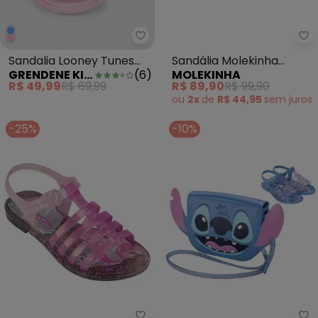
Grendene Kids - Sandalia Loon
Sa
Sandalia Looney Tunes
Sandália Molekinha
GRENDENE KIDS
(
6
)
MOLEKINHA
em Obras Baby Rosa
(Rosa)
R$ 49,99
R$ 69,99
R$ 89,90
R$ 99,90
ou
2x
de
R$ 44,95
sem
juros
-25%
-10%