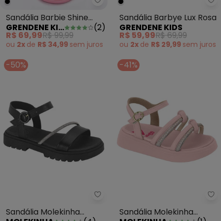
Grendene Kids - Sandália Barbi
Gr
Sandália Barbie Shine
Sandália Barbye Lux Rosa
GRENDENE KIDS
(
2
)
GRENDENE KIDS
Beauty Rosa
R$ 69,99
R$ 99,99
R$ 59,99
R$ 69,99
ou
2x
de
R$ 34,99
sem
juros
ou
2x
de
R$ 29,99
sem
juros
-50%
-41%
Sandália Molekinha (Preta) com
Sa
Sandália Molekinha
Sandália Molekinha