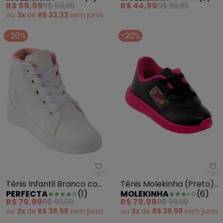
R$ 99,99
R$ 119,99
R$ 44,99
R$ 99,99
ou
3x
de
R$ 33,33
sem
juros
-20%
-20%
Perfecta - Tênis Infantil Branco
Tê
Tênis Infantil Branco com
Tênis Molekinha (Preto)
PERFECTA
(
1
)
MOLEKINHA
(
6
)
Glitter
em Sintético
R$ 79,99
R$ 99,99
R$ 79,99
R$ 99,99
ou
2x
de
R$ 39,99
sem
juros
ou
2x
de
R$ 39,99
sem
juros