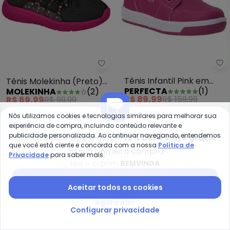
Pe
Tênis Molekinha (Preto) em Tec
Tênis Infantil Pink em
Tênis Molekinha (Preto)
PERFECTA
(
1
)
MOLEKINHA
(
2
)
Sintético
em Tecido
R$ 89,99
R$ 159,99
R$ 69,99
R$ 99,99
ou
3x
de
R$ 29,99
sem
juros
ou
2x
de
R$ 34,99
sem
juros
Nós utilizamos cookies e tecnologias similares para melhorar sua
experiência de compra, incluindo conteúdo relevante e
-31%
-11%
publicidade personalizada. Ao continuar navegando, entendemos
Compre pelo app e ganhe
12% OFF + frete grátis
que você está ciente e concorda com a nossa
Política de
na sua primeira compra
Privacidade
para saber mais.
Use o cupom
BEMVINDA
Baixar app Posthaus
Aceitar todos os cookies
Agora não
Configurar privacidade