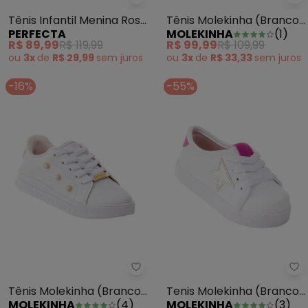
Perfecta - Tênis Infantil Menina
Tê
Tênis Infantil Menina Rosa
Tênis Molekinha (Branco
PERFECTA
MOLEKINHA
(
1
)
em Sintético
Off) em Sintético
R$ 89,99
R$ 119,99
R$ 99,99
R$ 109,99
ou
3x
de
R$ 29,99
sem
juros
ou
3x
de
R$ 33,33
sem
juros
-16%
-55%
Tênis Molekinha (Branco) em Si
Te
Tênis Molekinha (Branco)
Tenis Molekinha (Branco)
MOLEKINHA
(
4
)
MOLEKINHA
(
3
)
em Sintético
em Sintético