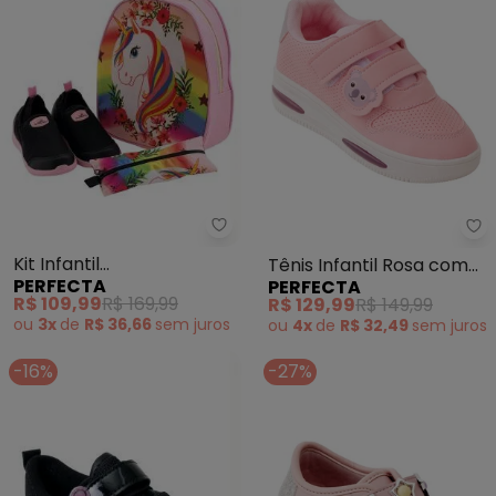
Perfecta - Kit Infantil Tênis+Mo
Pe
Kit Infantil
Tênis Infantil Rosa com
PERFECTA
PERFECTA
Tênis+Mochila+Estojo
Fechamento em Velcro
R$ 109,99
R$ 169,99
R$ 129,99
R$ 149,99
Preto e Rosa
ou
3x
de
R$ 36,66
sem
juros
ou
4x
de
R$ 32,49
sem
juros
-16%
-27%