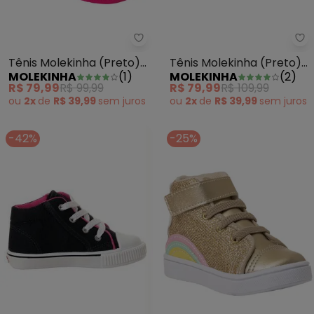
Tênis Molekinha (Preto) em Tec
Tê
Tênis Molekinha (Preto)
Tênis Molekinha (Preto)
MOLEKINHA
(
1
)
MOLEKINHA
(
2
)
em Tecido
em Tecido
R$ 79,99
R$ 99,99
R$ 79,99
R$ 109,99
ou
2x
de
R$ 39,99
sem
juros
ou
2x
de
R$ 39,99
sem
juros
-42%
-25%