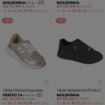
MOLEKINHA
(
3
)
MOLEKINHA
em Sintético
R$ 79,99
R$ 99,99
R$ 129,99
R$ 149,99
ou
2x
de
R$ 39,99
sem
juros
ou
4x
de
R$ 32,49
sem
juros
-20%
-16%
Perfecta - Tênis Infantil Doura
Tê
Tênis Infantil Dourado
Tênis Molekinha (Preto)
PERFECTA
(
2
)
MOLEKINHA
com Fios Metalizados
R$ 79,99
R$ 99,99
R$ 99,99
R$ 119,99
ou
2x
de
R$ 39,99
sem
juros
ou
3x
de
R$ 33,33
sem
juros