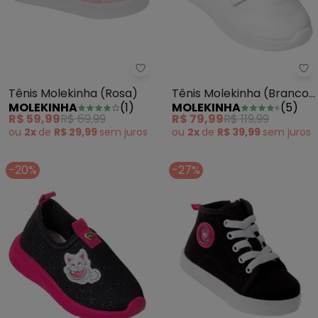
Tênis Molekinha (Rosa)
Tê
Tênis Molekinha (Rosa)
Tênis Molekinha (Branco)
MOLEKINHA
(
1
)
MOLEKINHA
(
5
)
em Verniz
R$ 59,99
R$ 69,99
R$ 79,99
R$ 119,99
ou
2x
de
R$ 29,99
sem
juros
ou
2x
de
R$ 39,99
sem
juros
-20%
-27%