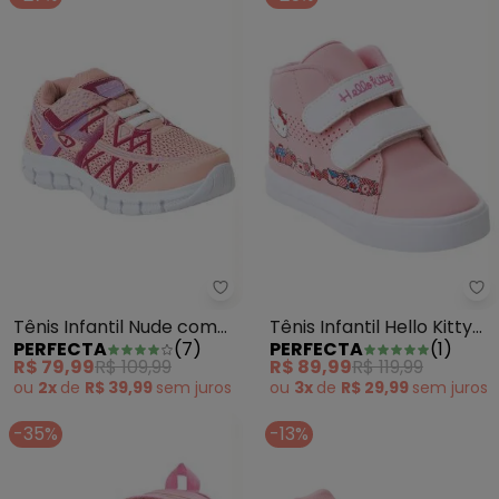
Perfecta - Tênis Infantil Nude 
Pe
Tênis Infantil Nude com
Tênis Infantil Hello Kitty
PERFECTA
(
7
)
PERFECTA
(
1
)
Velcro
Rosa com Velcro Duplo
R$ 79,99
R$ 109,99
R$ 89,99
R$ 119,99
ou
2x
de
R$ 39,99
sem
juros
ou
3x
de
R$ 29,99
sem
juros
-35%
-13%