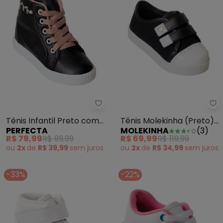
Perfecta - Tênis Infantil Preto
Tê
Tênis Infantil Preto com
Tênis Molekinha (Preto)
PERFECTA
MOLEKINHA
(
3
)
Detalhe Bordado
em Tecido
R$ 79,99
R$ 99,99
R$ 69,99
R$ 119,99
ou
2x
de
R$ 39,99
sem
juros
ou
2x
de
R$ 34,99
sem
juros
-33%
-22%