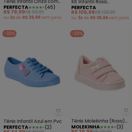
Tênis Infantil Cinza com
Kit Infantil Rosa
PERFECTA
(
45
)
PERFECTA
Estampa de Panda
Tênis+Chinelo+Relógio
R$ 79,99
R$ 89,99
R$ 109,99
R$ 129,99
ou
2x
de
R$ 39,99
sem
juros
ou
3x
de
R$ 36,66
sem
juros
-35%
-33%
Tê
Perfecta - Tênis Infantil Azul e
Tênis Molekinha (Rosa)
Tênis Infantil Azul em Pvc
MOLEKINHA
(
3
)
PERFECTA
(
2
)
em Verniz
R$ 79,99
R$ 119,99
R$ 44,99
R$ 69,99