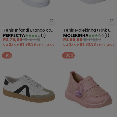
Tê
Perfecta - Tênis Infantil Branc
Tênis Molekinha (Pink)
Tênis Infantil Branco com
MOLEKINHA
(
1
)
PERFECTA
(
1
)
em Sintético
Velcro
R$ 99,99
R$ 149,99
R$ 79,99
R$ 109,99
ou
3x
de
R$ 33,33
sem
juros
ou
2x
de
R$ 39,99
sem
juros
-9%
-30%