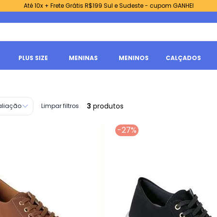
Até 10x + Frete Grátis R$199 Sul e Sudeste - cupom GANHEI
PLUS SIZE
MENINAS
MENINOS
CALÇADOS
3
produtos
aliação
Limpar filtros
-27%