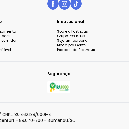
o
Institucional
endimento
Sobre a Posthaus
luções
Grupo Posthaus
nsumidor
Seja um parceiro
Moda pra Gente
fiável
Podcast da Posthaus
Segurança
 CNPJ: 80.462.138/0001-41
adenfurt - 89.070-700 - Blumenau/SC