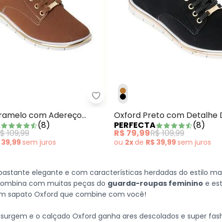
rd Preto em Sintético Verniz
Perfecta - Oxford Caramelo c
ramelo com Adereço
Oxford Preto com Detalhe
A
(
8
)
PERFECTA
(
8
)
$ 109,99
R$ 79,99
R$ 109,99
 39,99
sem
juros
ou
2x
de
R$ 39,99
sem
juros
astante elegante e com características herdadas do estilo ma
 e combina com muitas peças do
guarda-roupas feminino
e est
 com sapato Oxford que combine com você!
surgem e o calçado Oxford ganha ares descolados e super fas