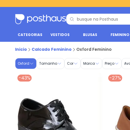
CATEGORIAS
VESTIDOS
BLUSAS
FEMININO
Sapato Oxford Feminino | Compre no Posthaus
Inicio
Calcado Feminino
Oxford Feminino
Oxford
Tamanho
Cor
Marca
Preço
Av
-43%
-27%