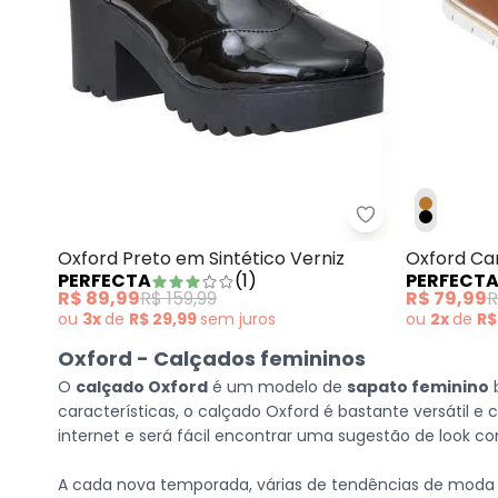
Perfecta - Oxfo
Oxford Preto em Sintético Verniz
Oxford Ca
PERFECTA
(
1
)
PERFECT
Dourado
R$ 89,99
R$ 159,99
R$ 79,99
R
ou
3x
de
R$ 29,99
sem
juros
ou
2x
de
R$
Oxford - Calçados femininos
O
calçado Oxford
é um modelo de
sapato feminino
b
características, o calçado Oxford é bastante versátil
internet e será fácil encontrar uma sugestão de look
A cada nova temporada, várias de tendências de moda 