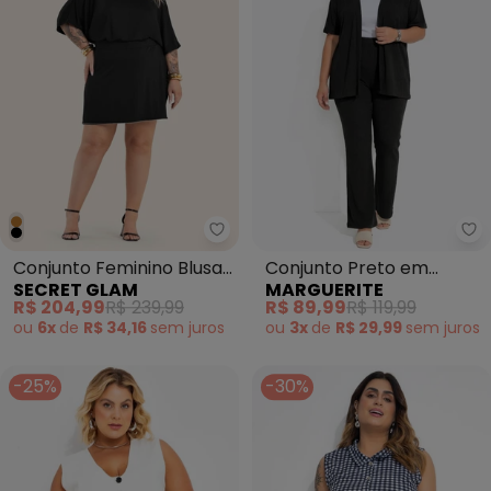
Secret Glam - Conjunto Feminino
Ma
Conjunto Feminino Blusa
Conjunto Preto em
SECRET GLAM
MARGUERITE
e Shorts Saia Preto
Canelado
R$ 204,99
R$ 239,99
R$ 89,99
R$ 119,99
ou
6x
de
R$ 34,16
sem
juros
ou
3x
de
R$ 29,99
sem
juros
-25%
-30%