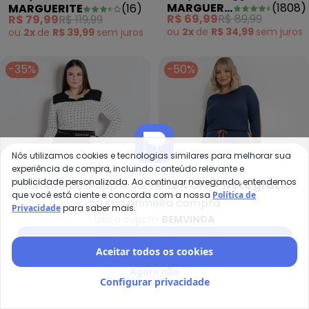
MARGUERITE
(
1808
)
MARGUERITE
(
16
)
Zebra Plus Size
R$ 69,99
R$ 89,99
R$ 79,99
R$ 119,99
ou
2x
de
R$ 34,99
sem
juros
ou
2x
de
R$ 39,99
sem
juros
-35%
-50%
Nós utilizamos cookies e tecnologias similares para melhorar sua
experiência de compra, incluindo conteúdo relevante e
publicidade personalizada. Ao continuar navegando, entendemos
Compre pelo app e ganhe
12% OFF + frete grátis
que você está ciente e concorda com a nossa
Política de
na sua primeira compra
Privacidade
para saber mais.
Use o cupom
BEMVINDA
Baixar app Posthaus
Aceitar todos os cookies
Ros
Ma
Agora não
Conjunto Poá e Preto
Conjunto Azul Marinho
Configurar privacidade
ROSALIE
(
575
)
MARGUERITE
(
14
)
com Babados
em Malha com
A partir de
R$ 57,99
R$ 89,99
R$ 49,99
R$ 99,99
Contraste