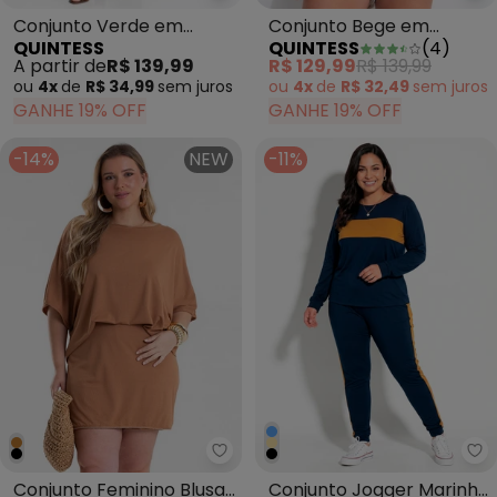
Conjunto Verde em
Conjunto Bege em
QUINTESS
QUINTESS
(
4
)
Malha de Viscose
Canelado Listrado
A partir de
R$ 139,99
R$ 129,99
R$ 139,99
ou
4x
de
R$ 34,99
sem
juros
ou
4x
de
R$ 32,49
sem
juros
GANHE 19% OFF
GANHE 19% OFF
-14%
NEW
-11%
Secret Glam - Conjunto Feminin
Ma
Conjunto Feminino Blusa
Conjunto Jogger Marinho