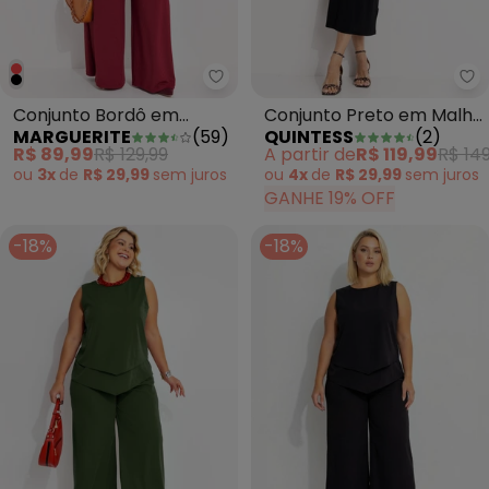
Marguerite - Conjunto Bordô e
Qu
Conjunto Bordô em
Conjunto Preto em Malha
MARGUERITE
(
59
)
QUINTESS
(
2
)
Canelado
Tricot Leve
R$ 89,99
R$ 129,99
A partir de
R$ 119,99
R$ 149
ou
3x
de
R$ 29,99
sem
juros
ou
4x
de
R$ 29,99
sem
juros
GANHE 19% OFF
-18%
-18%