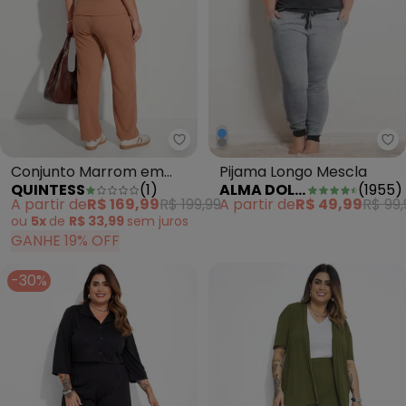
Al
Quintess - Conjunto Marrom em
Pijama Longo Mescla
Conjunto Marrom em
ALMA DOLCE
(
1955
)
QUINTESS
(
1
)
Malha Texturizada
A partir de
R$ 49,99
R$ 99,
A partir de
R$ 169,99
R$ 199,99
ou
5x
de
R$ 33,99
sem
juros
GANHE 19% OFF
-30%