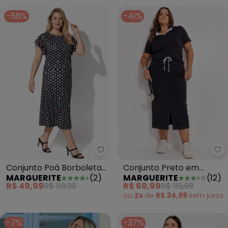
-58%
-41%
Marguerite - Conjunto Poá Bor
Ma
Conjunto Poá Borboletas
Conjunto Preto em
MARGUERITE
(
2
)
MARGUERITE
(
12
)
em Jersey Acetinado
Canelado
R$ 49,99
R$ 119,99
R$ 69,99
R$ 119,99
ou
2x
de
R$ 34,99
sem
juros
-7%
-37%