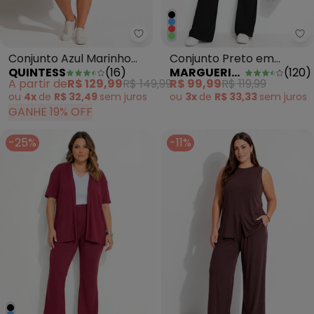
Quintess - Conjunto Azul Marin
Ma
Conjunto Azul Marinho
Conjunto Preto em
QUINTESS
(
16
)
MARGUERITE
(
120
)
em Tecido de Algodão
Canelado
A partir de
R$ 129,99
R$ 149,99
R$ 99,99
R$ 119,99
ou
4x
de
R$ 32,49
sem
juros
ou
3x
de
R$ 33,33
sem
juros
GANHE 19% OFF
-25%
-11%