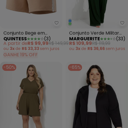
Quintess - Conjunto Bege em Mo
Ma
Conjunto Bege em
Conjunto Verde Militar
QUINTESS
(
3
)
MARGUERITE
(
33
)
Moletinho de Viscose
em Malha
A partir de
R$ 99,99
R$ 149,99
R$ 109,99
R$ 119,99
ou
3x
de
R$ 33,33
sem
juros
ou
3x
de
R$ 36,66
sem
juros
GANHE 19% OFF
-50%
-65%