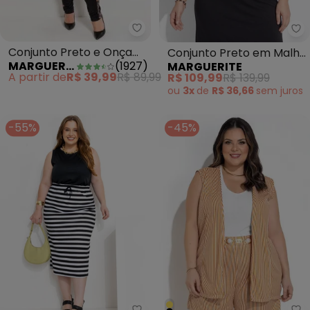
Marguerite - Conjunto Preto e O
Ma
Conjunto Preto e Onça
Conjunto Preto em Malha
MARGUERITE
(
1927
)
MARGUERITE
Plus Size
Macia
A partir de
R$ 39,99
R$ 89,99
R$ 109,99
R$ 139,99
ou
3x
de
R$ 36,66
sem
juros
-55%
-45%