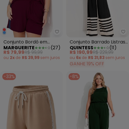
Marguerite - Conjunto Bordô e
Qu
Conjunto Bordô em
Conjunto Barrado Listras
MARGUERITE
(
27
)
QUINTESS
(
11
)
Canelado
em Malha de Viscose
R$ 79,99
R$ 99,99
R$ 190,99
R$ 229,99
ou
2x
de
R$ 39,99
sem
juros
ou
6x
de
R$ 31,83
sem
juros
GANHE 19% OFF
-33%
-8%