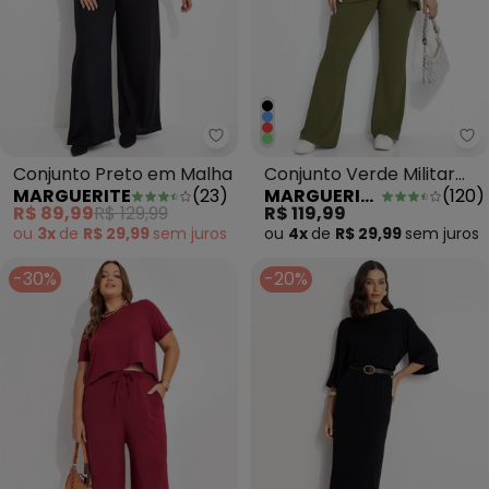
Marguerite - Conjunto Preto e
Ma
Conjunto Preto em Malha
Conjunto Verde Militar
MARGUERITE
(
23
)
MARGUERITE
(
120
)
em Canelado
R$ 89,99
R$ 129,99
R$ 119,99
ou
3x
de
R$ 29,99
sem
juros
ou
4x
de
R$ 29,99
sem
juros
-30%
-20%