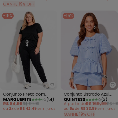
GANHE 19% OFF
-15%
-15%
Marguerite - Conjunto Preto com
Qu
Conjunto Preto com
Conjunto Listrado Azul
MARGUERITE
(
51
)
QUINTESS
(
3
)
Blusa e Calça Plus Size
Poliéster com Viscose
R$ 84,99
R$ 99,99
A partir de
R$ 169,99
R$ 19
ou
2x
de
R$ 42,49
sem
juros
ou
5x
de
R$ 33,99
sem
juros
GANHE 19% OFF