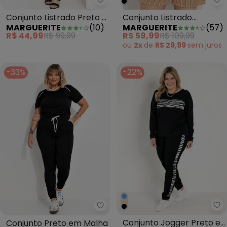
Marguerite - Conjunto Listrado 
Ma
Conjunto Listrado Preto e
Conjunto Listrado
MARGUERITE
(
10
)
MARGUERITE
(
57
)
Branco Blusa e Saia
Mostarda em Malha
R$ 44,99
R$ 99,99
R$ 59,99
R$ 109,99
ou
2x
de
R$ 29,99
sem
juros
-33%
-22%
Ma
Marguerite - Conjunto Preto e
Conjunto Jogger Preto e
Conjunto Preto em Malha