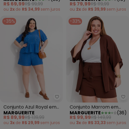
Mostarda em Malha
Algodão
R$ 69,99
R$ 99,99
R$ 79,99
R$ 119,99
ou
2x
de
R$ 34,99
sem
juros
ou
2x
de
R$ 39,99
sem
juros
-35%
-33%
Marguerite - Conjunto Azul Roya
Ma
Conjunto Azul Royal em
Conjunto Marrom em
MARGUERITE
MARGUERITE
(
36
)
Laise
Tecido de Algodão
R$ 89,99
R$ 139,99
R$ 99,99
R$ 149,99
ou
3x
de
R$ 29,99
sem
juros
ou
3x
de
R$ 33,33
sem
juros