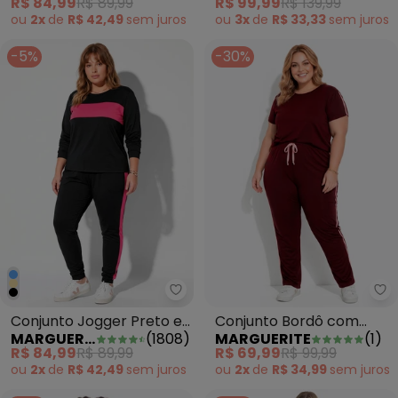
R$ 84,99
R$ 89,99
R$ 99,99
R$ 139,99
ou
2x
de
R$ 42,49
sem
juros
ou
3x
de
R$ 33,33
sem
juros
-5%
-30%
Marguerite - Conjunto Jogger Pr
Ma
Conjunto Jogger Preto e
Conjunto Bordô com
MARGUERITE
(
1808
)
MARGUERITE
(
1
)
Pink Plus Size
Blusa e Calça Plus Size
R$ 84,99
R$ 89,99
R$ 69,99
R$ 99,99
ou
2x
de
R$ 42,49
sem
juros
ou
2x
de
R$ 34,99
sem
juros