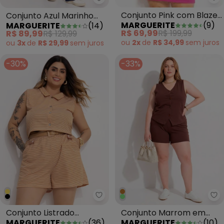
Ma
Marguerite - Conjunto Azul Ma
Conjunto Pink com Blazer
Conjunto Azul Marinho
MARGUERITE
(
9
)
MARGUERITE
(
14
)
e Saia Plus Size
em Malha
R$ 69,99
R$ 199,99
R$ 89,99
R$ 129,99
ou
2x
de
R$ 34,99
sem
juros
ou
3x
de
R$ 29,99
sem
juros
-30%
-33%
Marguerite - Conjunto Listrad
Ma
Conjunto Listrado
Conjunto Marrom em
MARGUERITE
(
36
)
MARGUERITE
(
10
)