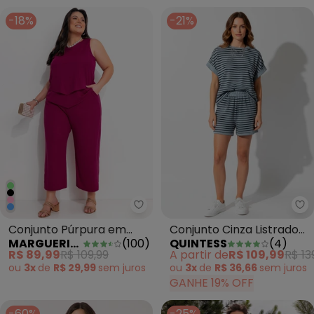
-18%
-21%
Marguerite - Conjunto Púrpura
Conjunto Púrpura em
Conjunto Cinza Listrado
MARGUERITE
(
100
)
QUINTESS
(
4
)
Malha
Algodão
R$ 89,99
R$ 109,99
A partir de
R$ 109,99
R$ 13
ou
3x
de
R$ 29,99
sem
juros
ou
3x
de
R$ 36,66
sem
juros
GANHE 19% OFF
-60%
-25%