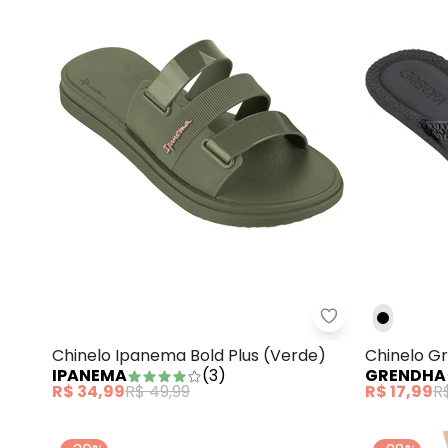
Chinelo Ipanem
Chinelo Ipanema Bold Plus (Verde)
Chinelo G
IPANEMA
(
3
)
GRENDHA
(Preto)
R$ 34,99
R$ 49,99
R$ 17,99
R$