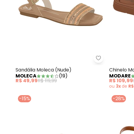
Sandália Molec
Sandália Moleca (Nude)
Chinelo M
MOLECA
(
19
)
MODARE
R$ 49,99
R$ 119,99
R$ 109,99
ou
3x
de
R$
-15%
-28%