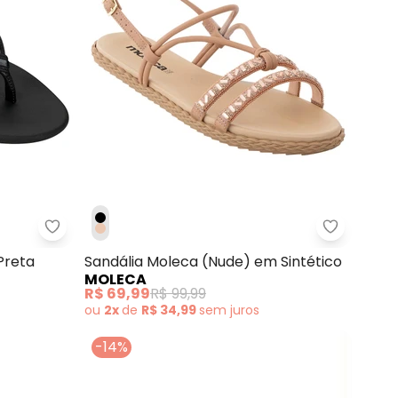
Rosado) em Sintético
Ipanema - Chinelo Grendha Essencial Preta
Sandália 
Preta
Sandália Moleca (Nude) em Sintético
MOLECA
R$ 69,99
R$ 99,99
ou
2x
de
R$ 34,99
sem
juros
-14%