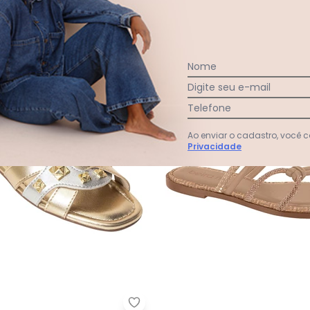
e
R$ 99,99
R$ 139,99
R$ 99,99
R$ 139,99
 33,33
sem
juros
ou
3x
de
R$ 33,33
sem
juros
-58%
Nome
Digite seu e-mail
Telefone
Ao enviar o cadastro, você
Privacidade
 (Nude)
Chinelo Moleca (Dourado) em Si