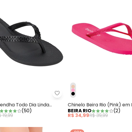
a Bold Plus (Verde)
Chinelo Grendha Todo Dia Linda 
rendha Todo Dia Linda
Chinelo Beira Rio (Pink) em
(
50
)
BEIRA RIO
(
2
)
 19,99
R$ 34,99
R$ 39,99