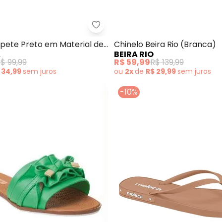
 (Rosa) com Palmilha Confort
Perfecta - Chinelo Papete Preto
apete Preto em Material de
Chinelo Beira Rio (Branca)
A
BEIRA RIO
$ 99,99
R$ 59,99
R$ 139,99
 34,99
sem
juros
ou
2x
de
R$ 29,99
sem
juros
-10%