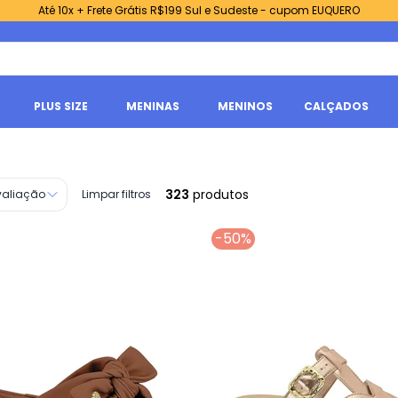
Até 10x + Frete Grátis R$199 Sul e Sudeste - cupom EUQUERO
PLUS SIZE
MENINAS
MENINOS
CALÇADOS
323
produtos
valiação
Limpar filtros
-50%