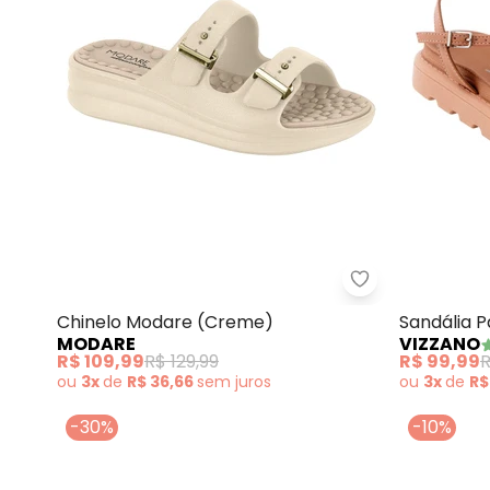
Chinelo Modar
Chinelo Modare (Creme)
Sandália 
MODARE
VIZZANO
Rosado) e
R$ 109,99
R$ 129,99
R$ 99,99
R
ou
3x
de
R$ 36,66
sem
juros
ou
3x
de
R$
-30%
-10%