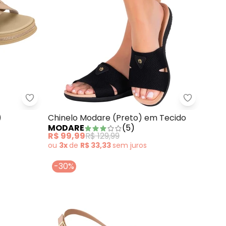
Chinelo Moleca (Ouro Rosa)
Chinelo M
)
Chinelo Modare (Preto) em Tecido
MODARE
(
5
)
R$ 99,99
R$ 129,99
ou
3x
de
R$ 33,33
sem
juros
-30%