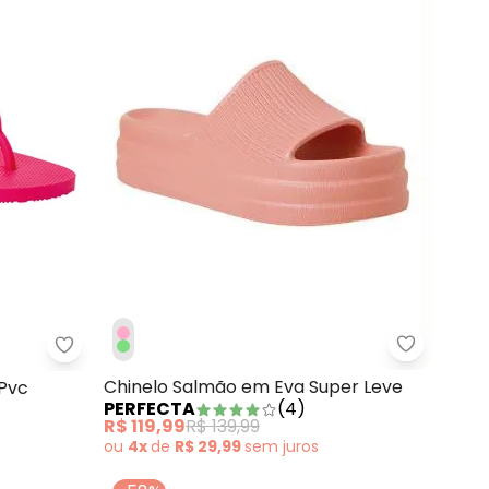
Perfecta 
(Preto)
Chinelo Beira Rio (Pink) em Pvc
Chinelo Salmão em Eva Super Leve
 Pvc
PERFECTA
(
4
)
R$ 119,99
R$ 139,99
ou
4x
de
R$ 29,99
sem
juros