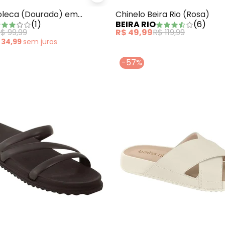
oleca (Dourado) em
Chinelo Beira Rio (Rosa)
(
1
)
BEIRA RIO
(
6
)
$ 99,99
R$ 49,99
R$ 119,99
 34,99
sem
juros
-57%