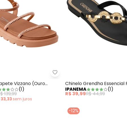
e (Creme)
Sandália Papete Vizzano (Ouro 
Papete Vizzano (Ouro
Chinelo Grendha Essencial 
(
1
)
IPANEMA
(
1
)
m Sintético
$ 139,99
R$ 39,99
R$ 44,99
 33,33
sem
juros
-12%