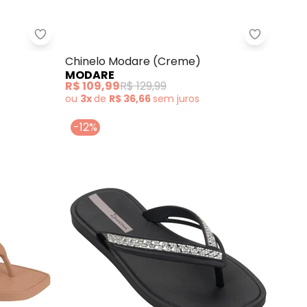
 em Material de Pvc
Chinelo Beira Rio (Branca)
Chinelo 
Chinelo Modare (Creme)
MODARE
R$ 109,99
R$ 129,99
ou
3x
de
R$ 36,66
sem
juros
-12%