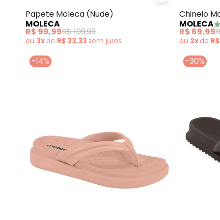
Papete Moleca (Nude)
Chinelo M
MOLECA
MOLECA
Sintético
R$ 99,99
R$ 109,99
R$ 69,99
R
ou
3x
de
R$ 33,33
sem
juros
ou
2x
de
R$
-14%
-30%