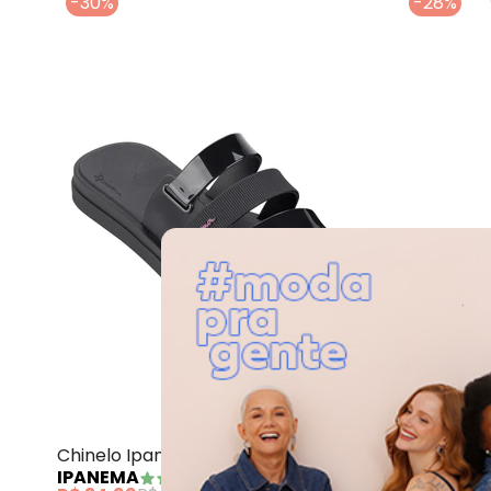
-30%
-28%
Chinelo Ipanem
Chinelo Ipanema Bold Plus (Preta)
Chinelo M
IPANEMA
(
5
)
MOLECA