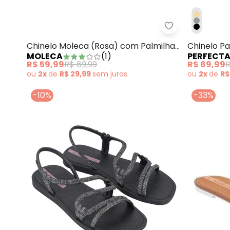
Chinelo Moleca
Chinelo Moleca (Rosa) com Palmilha
Chinelo P
MOLECA
(
1
)
PERFECT
Confort
Pvc
R$ 59,99
R$ 69,99
R$ 69,99
R
ou
2x
de
R$ 29,99
sem
juros
ou
2x
de
R$
-10%
-33%