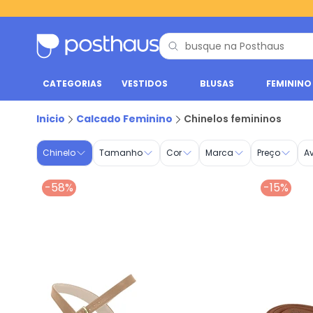
CATEGORIAS
VESTIDOS
BLUSAS
FEMININO
Chinelo Feminino - Compre Online | Posthaus
Inicio
Calcado Feminino
Chinelos femininos
Chinelo
Tamanho
Cor
Marca
Preço
A
-58%
-15%