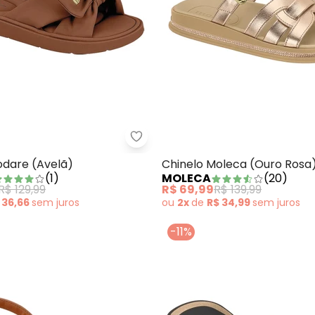
a (Nude)
Chinelo Modare (Avelã)
odare (Avelã)
Chinelo Moleca (Ouro Rosa
(
1
)
MOLECA
(
20
)
R$ 129,99
R$ 69,99
R$ 139,99
 36,66
sem
juros
ou
2x
de
R$ 34,99
sem
juros
-11%