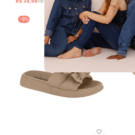
R$ 34,99
R$ 49,99
A partir d
ou
3x
de
R$
-9%
-30%
Papete Moleca