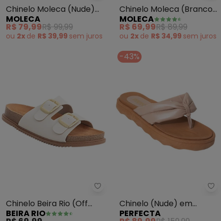
Chinelo Moleca (Branco)
Chinelo Moleca (Nude)
MOLECA
MOLECA
em Sisntético
em Sintético
R$ 69,99
R$ 89,99
R$ 79,99
R$ 99,99
ou
2x
de
R$ 34,99
sem
juros
ou
2x
de
R$ 39,99
sem
juros
-43%
Beira Rio - Chinelo Beira Rio (Of
Pe
Chinelo Beira Rio (Off
Chinelo (Nude) em
BEIRA RIO
PERFECTA
White) em Sintético
Sintético