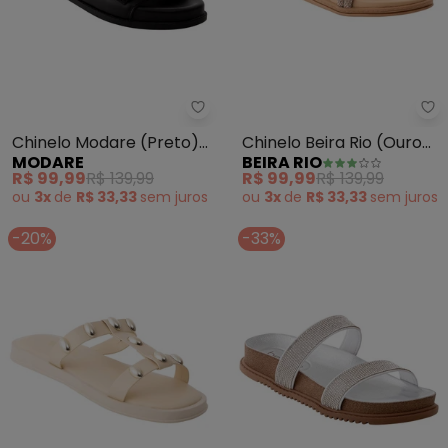
Modare - Chinelo Modare (Preto
Be
Chinelo Modare (Preto)
Chinelo Beira Rio (Ouro
MODARE
BEIRA RIO
em Sintético
Rosado) em Sintético
R$ 99,99
R$ 139,99
R$ 99,99
R$ 139,99
ou
3x
de
R$ 33,33
sem
juros
ou
3x
de
R$ 33,33
sem
juros
-20%
-33%