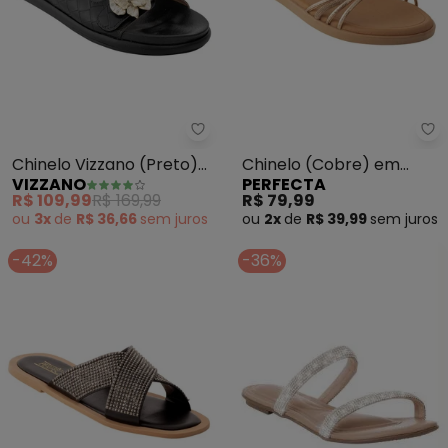
Vizzano - Chinelo Vizzano (Pret
Pe
Chinelo Vizzano (Preto)
Chinelo (Cobre) em
VIZZANO
PERFECTA
em Sintético
Sintético
R$ 109,99
R$ 169,99
R$ 79,99
ou
3x
de
R$ 36,66
sem
juros
ou
2x
de
R$ 39,99
sem
juros
-42%
-36%