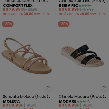
Tamanco Comfortflex
Chinelo Beira Rio (Preto)
COMFORTFLEX
BEIRA RIO
(Preto)
em Sintético
R$ 79,99
R$ 129,99
R$ 89,99
R$ 109,99
ou
2x
de
R$ 39,99
sem
juros
ou
3x
de
R$ 29,99
sem
juros
-30%
-30%
Moleca - Sandália Moleca (Nude
Mo
Sandália Moleca (Nude)
Chinelo Modare (Preto)
MOLECA
MODARE
em Sintético
em Sintético
R$ 69,99
R$ 99,99
R$ 69,99
R$ 99,99