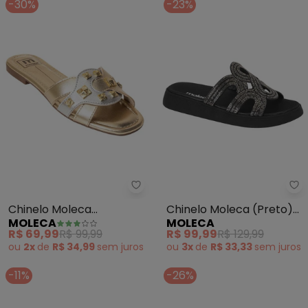
-30%
-23%
Moleca - Chinelo Moleca (Dour
Mo
Chinelo Moleca
Chinelo Moleca (Preto)
MOLECA
MOLECA
(Dourado) em Sintético
em Sintético
R$ 69,99
R$ 99,99
R$ 99,99
R$ 129,99
ou
2x
de
R$ 34,99
sem
juros
ou
3x
de
R$ 33,33
sem
juros
-11%
-26%