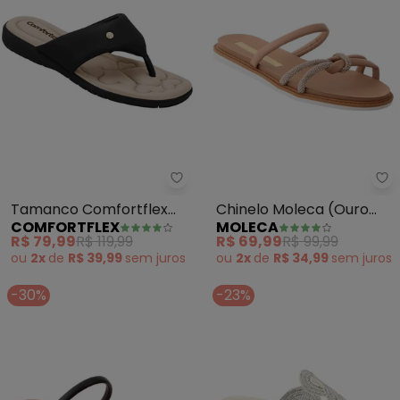
Comfortflex - Tamanco Comfort
Mo
Tamanco Comfortflex
Chinelo Moleca (Ouro
COMFORTFLEX
MOLECA
(Preto)
Rosado)
R$ 79,99
R$ 119,99
R$ 69,99
R$ 99,99
ou
2x
de
R$ 39,99
sem
juros
ou
2x
de
R$ 34,99
sem
juros
-30%
-23%