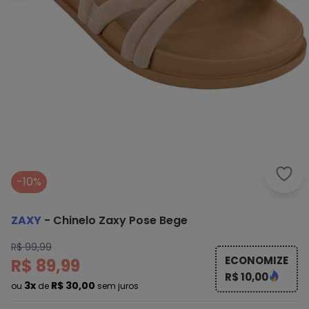
Zaxy
-10%
ZAXY
-
Chinelo Zaxy Pose Bege
R$ 99,99
ECONOMIZE
R$ 89,99
R$ 10,00
3x
R$ 30,00
ou
de
sem juros