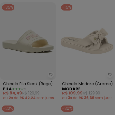
-35%
-15%
Fila - Chinelo Fila Sleek (Bege)
Mo
Chinelo Fila Sleek (Bege)
Chinelo Modare (Creme)
FILA
MODARE
R$ 84,49
R$ 129,99
R$ 109,99
R$ 129,99
ou
2x
de
R$ 42,24
sem
juros
ou
3x
de
R$ 36,66
sem
juros
-22%
-30%