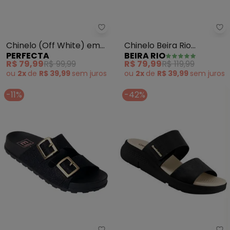
Perfecta - Chinelo (Off White) 
Be
Chinelo (Off White) em
Chinelo Beira Rio
PERFECTA
BEIRA RIO
Sintético
(Branco/Prata) em
R$ 79,99
R$ 99,99
R$ 79,99
R$ 119,99
Sintético
ou
2x
de
R$ 39,99
sem
juros
ou
2x
de
R$ 39,99
sem
juros
-11%
-42%