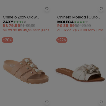
Zaxy - Chinelo Zaxy Glow (Preto
Mo
Chinelo Zaxy Glow
Chinelo Moleca (Ouro
ZAXY
MOLECA
(Preto)
Rosado) em Sintético
R$ 79,99
R$ 89,99
R$ 89,99
R$ 129,99
ou
2x
de
R$ 39,99
sem
juros
ou
3x
de
R$ 29,99
sem
juros
-20%
-22%
Mo
Moleca - Chinelo Moleca (Nude)