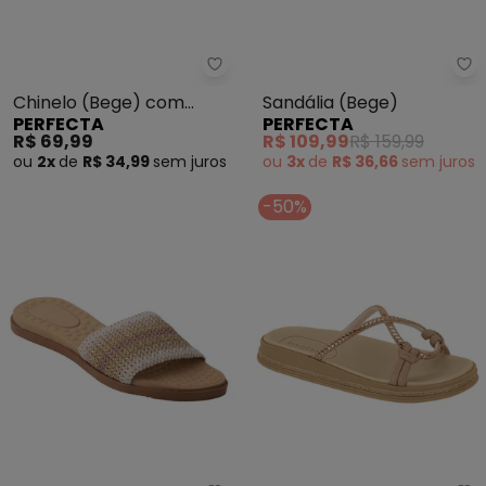
Perfecta - Chinelo (Bege) com
Pe
Chinelo (Bege) com
Sandália (Bege)
PERFECTA
PERFECTA
Cabedal em Tecido
R$ 69,99
R$ 109,99
R$ 159,99
ou
2x
de
R$ 34,99
sem
juros
ou
3x
de
R$ 36,66
sem
juros
-50%