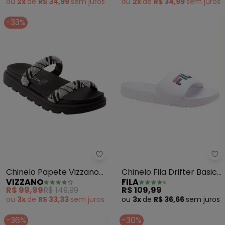
ou
2x
de
R$ 34,99
sem
juros
ou
2x
de
R$ 34,99
sem
juros
-33%
Fi
Vizzano - Chinelo Papete Vizzan
Chinelo Fila Drifter Basic
Chinelo Papete Vizzano
FILA
VIZZANO
(Branco) Slide
(Preto) em Sintético
R$ 109,99
R$ 99,99
R$ 149,99
ou
3x
de
R$ 36,66
sem
juros
ou
3x
de
R$ 33,33
sem
juros
-36%
-30%