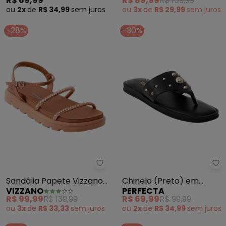
R$ 69,99
R$ 89,99
R$ 159,99
ou
2x
de
R$ 34,99
sem
juros
ou
3x
de
R$ 29,99
sem
juros
-28%
-30%
Vizzano - Sandália Papete Vizz
Pe
Sandália Papete Vizzano
Chinelo (Preto) em
VIZZANO
PERFECTA
(Ouro Rosado) em
Sintético
R$ 99,99
R$ 139,99
R$ 69,99
R$ 99,99
Sintético
ou
3x
de
R$ 33,33
sem
juros
ou
2x
de
R$ 34,99
sem
juros