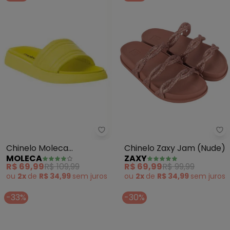
Moleca - Chinelo Moleca (Amar
Za
Chinelo Moleca
Chinelo Zaxy Jam (Nude)
MOLECA
ZAXY
(Amarelo) em Sintético
R$ 69,99
R$ 109,99
R$ 69,99
R$ 99,99
ou
2x
de
R$ 34,99
sem
juros
ou
2x
de
R$ 34,99
sem
juros
-33%
-30%