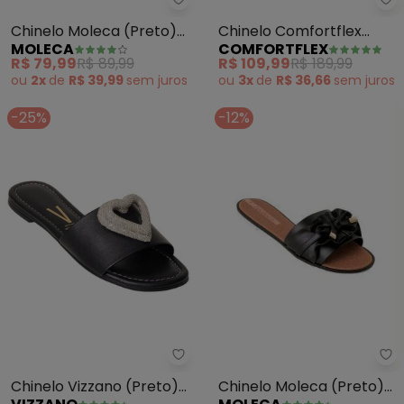
Co
Moleca - Chinelo Moleca (Preto
Chinelo Comfortflex
Chinelo Moleca (Preto)
COMFORTFLEX
MOLECA
(Preto) em Sintético
em Sintético
R$ 109,99
R$ 189,99
R$ 79,99
R$ 89,99
ou
3x
de
R$ 36,66
sem
juros
ou
2x
de
R$ 39,99
sem
juros
-25%
-12%
Mo
Vizzano - Chinelo Vizzano (Pret
Chinelo Moleca (Preto)
Chinelo Vizzano (Preto)