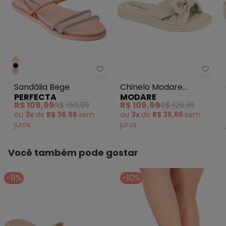
Perfecta - Sandália Bege
Chin
Sandália Bege
Chinelo Modare
PERFECTA
MODARE
(Creme)
R$ 109,99
R$ 159,99
R$ 109,99
R$ 129,99
ou
3x
de
R$ 36,66
sem
ou
3x
de
R$ 36,66
sem
juros
juros
Você também pode gostar
-11%
-10%