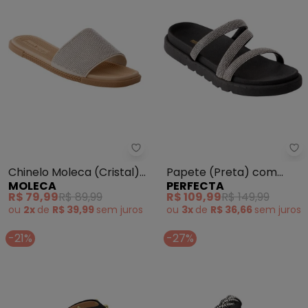
Moleca - Chinelo Moleca (Crista
Pe
Chinelo Moleca (Cristal)
Papete (Preta) com
MOLECA
PERFECTA
em Sintético
Strass
R$ 79,99
R$ 89,99
R$ 109,99
R$ 149,99
ou
2x
de
R$ 39,99
sem
juros
ou
3x
de
R$ 36,66
sem
juros
-21%
-27%