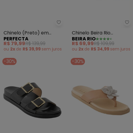
Be
Perfecta - Chinelo (Preto) em S
Chinelo Beira Rio
Chinelo (Preto) em
BEIRA RIO
PERFECTA
(Cereme) em Sintético
Sintético
R$ 69,99
R$ 109,99
R$ 79,99
R$ 139,99
ou
2x
de
R$ 34,99
sem
juros
ou
2x
de
R$ 39,99
sem
juros
-30%
-30%