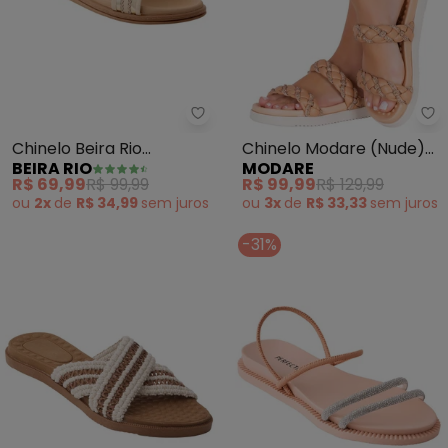
Beira Rio - Chinelo Beira Rio (C
Mo
Chinelo Beira Rio
Chinelo Modare (Nude)
BEIRA RIO
MODARE
(Creme) em Sintético
em Sintético
R$ 69,99
R$ 99,99
R$ 99,99
R$ 129,99
ou
2x
de
R$ 34,99
sem
juros
ou
3x
de
R$ 33,33
sem
juros
-31%