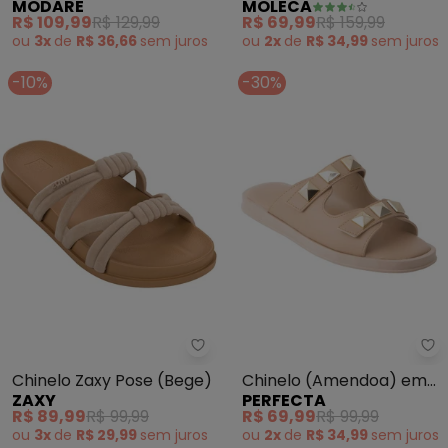
MODARE
MOLECA
R$ 109,99
R$ 129,99
R$ 69,99
R$ 159,99
ou
3x
de
R$ 36,66
sem
juros
ou
2x
de
R$ 34,99
sem
juros
-10%
-30%
Zaxy - Chinelo Zaxy Pose (Bege
Pe
Chinelo Zaxy Pose (Bege)
Chinelo (Amendoa) em
ZAXY
PERFECTA
Sintético
R$ 89,99
R$ 99,99
R$ 69,99
R$ 99,99
ou
3x
de
R$ 29,99
sem
juros
ou
2x
de
R$ 34,99
sem
juros