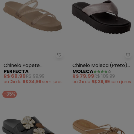
Perfecta - Chinelo Papete (Dou
Mo
Chinelo Papete
Chinelo Moleca (Preto)
PERFECTA
MOLECA
(Dourada) em Material
em Sintético
R$ 69,99
R$ 99,99
R$ 79,99
R$ 109,99
de Pvc
ou
2x
de
R$ 34,99
sem
juros
ou
2x
de
R$ 39,99
sem
juros
-35%