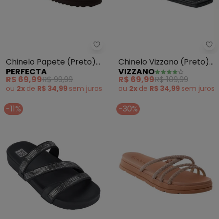
Vi
Perfecta - Chinelo Papete (Pre
Chinelo Vizzano (Preto)
Chinelo Papete (Preto)
VIZZANO
PERFECTA
em Sintético
em Material de Pvc
R$ 69,99
R$ 109,99
R$ 69,99
R$ 99,99
ou
2x
de
R$ 34,99
sem
juros
ou
2x
de
R$ 34,99
sem
juros
-11%
-30%