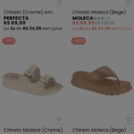
Perfecta - Chinelo (Creme) em
Mo
Chinelo (Creme) em
Chinelo Moleca (Bege)
PERFECTA
MOLECA
Tecido
R$ 69,99
R$ 69,99
R$ 139,99
ou
2x
de
R$ 34,99
sem
juros
ou
2x
de
R$ 34,99
sem
juros
-15%
-56%
Modare - Chinelo Modare (Cre
Mo
Chinelo Modare (Creme)
Chinelo Moleca (Bege)