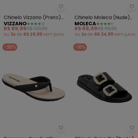
Vizzano - Chinelo Vizzano (Pret
Mo
Chinelo Vizzano (Preto)
Chinelo Moleca (Nude)
VIZZANO
MOLECA
em Sintético
em Sintético
R$ 89,99
R$ 129,99
R$ 69,99
R$ 99,99
ou
3x
de
R$ 29,99
sem
juros
ou
2x
de
R$ 34,99
sem
juros
-38%
-18%
Comfortflex - Tamanco Comfort
Be