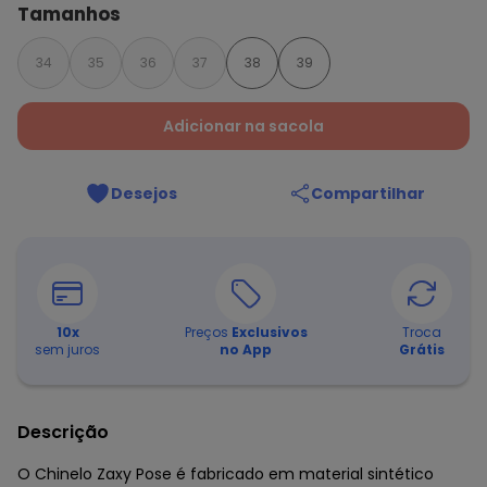
Tamanhos
34
35
36
37
38
39
Adicionar na sacola
Desejos
Compartilhar
10
x
Preços
Exclusivos
Troca
sem juros
no App
Grátis
Descrição
O Chinelo Zaxy Pose é fabricado em material sintético