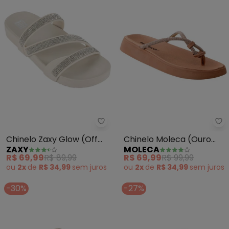
Zaxy - Chinelo Zaxy Glow (Off W
Mo
Chinelo Zaxy Glow (Off
Chinelo Moleca (Ouro
ZAXY
MOLECA
White)
Rosado) em Sintético
R$ 69,99
R$ 89,99
R$ 69,99
R$ 99,99
ou
2x
de
R$ 34,99
sem
juros
ou
2x
de
R$ 34,99
sem
juros
-30%
-27%