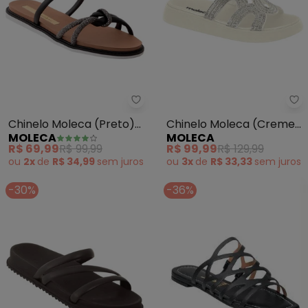
Moleca - Chinelo Moleca (Preto
Mo
Chinelo Moleca (Preto)
Chinelo Moleca (Creme)
MOLECA
MOLECA
em Sintético
em Sibtético
R$ 69,99
R$ 99,99
R$ 99,99
R$ 129,99
ou
2x
de
R$ 34,99
sem
juros
ou
3x
de
R$ 33,33
sem
juros
-30%
-36%