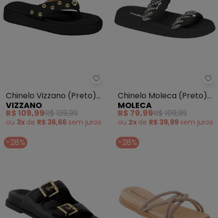
Vizzano - Chinelo Vizzano (Pret
Mo
Chinelo Vizzano (Preto)
Chinelo Moleca (Preto)
VIZZANO
MOLECA
em Sintético
em Sintético
R$ 109,99
R$ 139,99
R$ 79,99
R$ 109,99
ou
3x
de
R$ 36,66
sem
juros
ou
2x
de
R$ 39,99
sem
juros
-28%
-28%