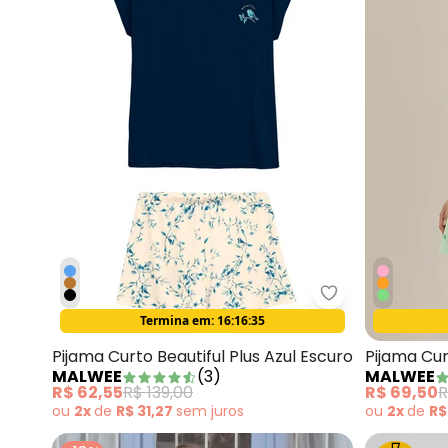
Malwee - Pijama
Termina em:
16:16:33
Oferta relâmpago
Pijama Curto Beautiful Plus Azul Escuro
Pijama Cu
MALWEE
(
3
)
MALWEE
R$ 62,55
R$ 139,00
R$ 69,50
R
ou
2x
de
R$ 31,27
sem
juros
ou
2x
de
R$