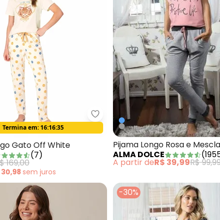
a Cisne Carrot em Malha Essence Coral
Malwee - Pijama Longo Gato Off
Termina em:
16:16:33
Oferta relâmpago
Pijama Longo Rosa e Mescl
ngo Gato Off White
ALMA DOLCE
(
195
(
7
)
A partir de
R$ 39,99
R$ 99,9
$ 169,00
 30,98
sem
juros
-30%