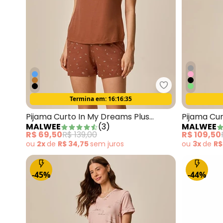
Malwee - Pijam
Termina em:
16:16:33
Oferta relâmpago
Pijama Curto In My Dreams Plus
Pijama Cur
MALWEE
(
3
)
MALWEE
Caramelo
Viscose R
R$ 69,50
R$ 139,00
R$ 109,50
ou
2x
de
R$ 34,75
sem
juros
ou
3x
de
R$
-45%
-44%