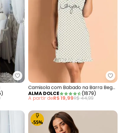
 White
Alma Dolce - Pijama Longo Rosa e Mescla
Alma Dol
a
Camisola com Babado na Barra Bege
5
)
ALMA DOLCE
(
1879
)
com Poá
9
A partir de
R$ 19,99
R$ 44,99
-55%