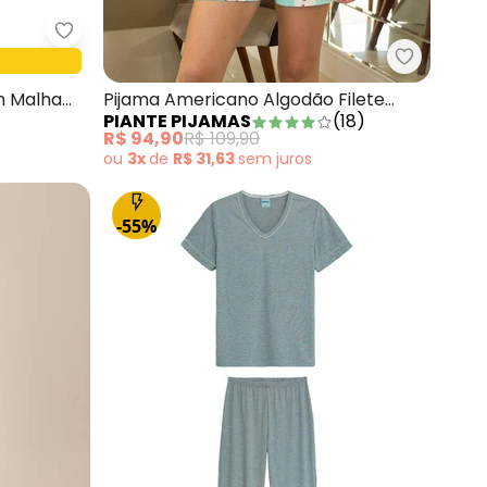
 Viscose Cinza Claro
Malwee - Pijama Flamingos Carrot em Malha Ess
Piante Pi
m Malha
Pijama Americano Algodão Filete
PIANTE PIJAMAS
(
18
)
Gatinhos Verde
R$ 94,90
R$ 109,90
ou
3x
de
R$ 31,63
sem
juros
-55%