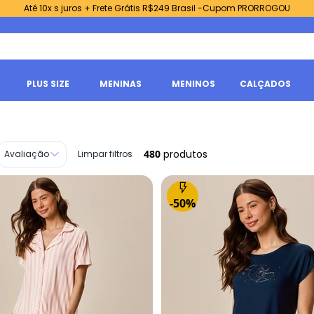
Até 10x s juros + Frete Grátis R$249 Brasil -Cupom PRORROGOU
PLUS SIZE
MENINAS
MENINOS
CALÇADOS
480
produtos
Avaliação
Limpar filtros
-50%