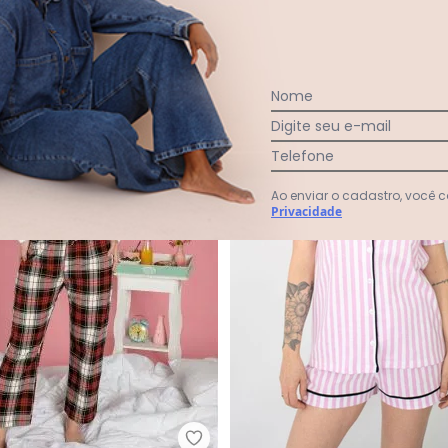
$ 89,99
R$ 79,99
R$ 119,99
ou
2x
de
R$ 39,99
sem
juros
-13%
Nome
Digite seu e-mail
Telefone
Ao enviar o cadastro, você
Privacidade
ma Curto em Viscose Canelada Amarelo