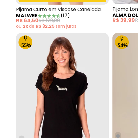
Pijama Lo
Pijama Curto em Viscose Canelada
ALMA DO
MALWEE
(
17
)
Branco e 
Amarelo
R$ 39,99
R
R$ 64,50
R$ 129,00
ou
2x
de
R$ 32,25
sem
juros
-55%
-54%