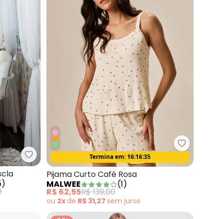
m Verde Claro
Malwee - 
Termina em:
16:16:33
Oferta relâmpago
Alma Dolce - Pijama Longo Marinho e Mescla
scla
Pijama Curto Café Rosa
5
)
MALWEE
(
1
)
9
R$ 62,55
R$ 139,00
ou
2x
de
R$ 31,27
sem
juros