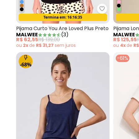
Malwee - Pijam
Termina em:
16:16:33
Oferta relâmpago
Pijama Curto You Are Loved Plus Preto
Pijama Lo
MALWEE
(
3
)
MALWEE
Claro
R$ 62,55
R$ 139,00
R$ 125,55
ou
2x
de
R$ 31,27
sem
juros
ou
4x
de
R$
-61%
-68%