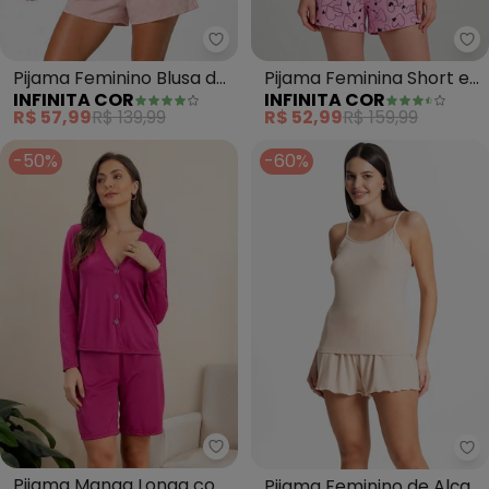
Infinita Cor - Pijama Feminino B
In
Pijama Feminino Blusa de
Pijama Feminina Short e
INFINITA COR
INFINITA COR
Alça e Short (Rosa)
Blusa (Rosa)
R$ 57,99
R$ 139,99
R$ 52,99
R$ 159,99
-50%
-60%
Alma Dolce - Pijama Manga Lon
Se
Pijama Manga Longa com
Pijama Feminino de Alças