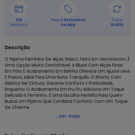
10
x
Preços
Exclusivos
Troca
sem juros
no App
Grátis
Descrição
O Pijama Feminino De Alças Select, Feito Em Viscotorcion, É
Uma Opção Muito Confortável. A Blusa Com Alças Finas
Em Friso E Acabamento Em Bainha Oferece Um Ajuste Leve
E Fresco, Ideal Para Uma Noite Tranquila. O Shorts, Com
Elástico Na Cintura, Garante Conforto E Praticidade,
Enquanto O Acabamento Em Fru Fru Adiciona Um Toque
Delicado E Feminino. É Uma Escolha Perfeita Para Quem
Busca Um Pijama Que Combina Conforto Com Um Toque
De Charme.
Select - Pijama Feminino em Viscotorcion de Alças Rosa
...Ver mais
Código do produto: 8512217
Fornecedor: ROVITEX IND E COM DE MALHAS LTDA / CNPJ