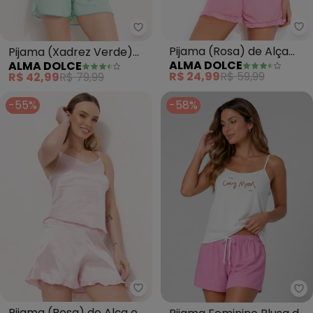
Al
Alma Dolce - Pijama (Xadrez V
Pijama (Rosa) de Alça
Pijama (Xadrez Verde)
ALMA DOLCE
ALMA DOLCE
com Babadinho
em Malha
R$ 24,99
R$ 59,99
R$ 42,99
R$ 79,99
-55%
-58%
Alma Dolce - Pijama (Rosa) de 
In
Pijama (Rosa) de Alça e