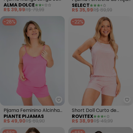
ALMA DOLCE
SELECT
Abertura de Botão (Pink)
(Rosa)
R$ 39,99
R$ 79,99
R$ 35,99
R$ 89,99
-28%
-22%
Piante Pijamas - Pijama Feminino
Ro
Pijama Feminino Alcinha
Short Doll Curto de
PIANTE PIJAMAS
ROVITEX
Kelly (Pink)
Liganete Bella Ana (Rosa)
R$ 49,90
R$ 69,90
R$ 38,99
R$ 49,99
-55%
-65%