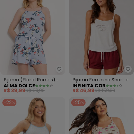
Alma Dolce - Pijama (Floral R
In
Pijama (Floral Ramos)
Pijama Feminino Short e
ALMA DOLCE
INFINITA COR
em Canelado
Blusa de Alça (Vermelho)
R$ 39,99
R$ 69,99
R$ 46,99
R$ 159,99
-22%
-25%