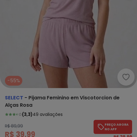
Sele
-55%
SELECT
-
Pijama Feminino em Viscotorcion de
Alças Rosa
(
3,3
)
49
avaliações
PREÇO AGORA
R$ 89,99
NO APP
R$ 39,99