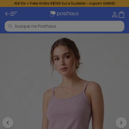
Até 10x + Frete Grátis R$199 Sul e Sudeste - cupom GANHEI