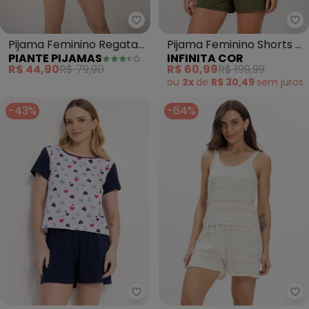
Piante Pijamas - Pijama Feminin
In
Pijama Feminino Regata
Pijama Feminino Shorts e
PIANTE PIJAMAS
INFINITA COR
Poliviscose Xadrez (Azul)
Blusa (Verde)
R$ 44,90
R$ 79,90
R$ 60,99
R$ 199,99
ou
2x
de
R$ 30,49
sem
juros
-43%
-64%
Alma Dolce - Pijama (Coração 
In