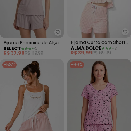
Al
Select - Pijama Feminino de Alç
Pijama Curto com Shorts
Pijama Feminino de Alças
ALMA DOLCE
SELECT
Estampado (Vichy Rosa)
(Rosa)
R$ 39,99
R$ 69,99
R$ 37,99
R$ 119,99
-58%
-66%