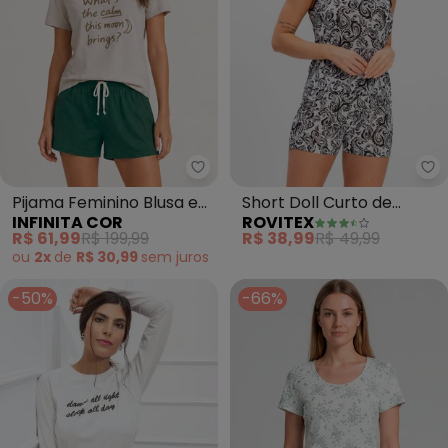
Infinita Cor - Pijama Feminino B
Ro
Pijama Feminino Blusa e
Short Doll Curto de
INFINITA COR
ROVITEX
Short (Verde)
Liganete Bella Ana
R$ 61,99
R$ 199,99
R$ 38,99
R$ 49,99
(Preto)
ou
2x
de
R$ 30,99
sem
juros
-50%
-66%