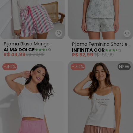
Alma Dolce - Pijama Blusa Mang
In
Pijama Blusa Manga
Pijama Feminina Short e
ALMA DOLCE
INFINITA COR
Longa e Shorts (Listrado)
Blusa (Bege)
R$ 44,99
R$ 89,99
R$ 52,99
R$ 159,99
-40%
-70%
NEW