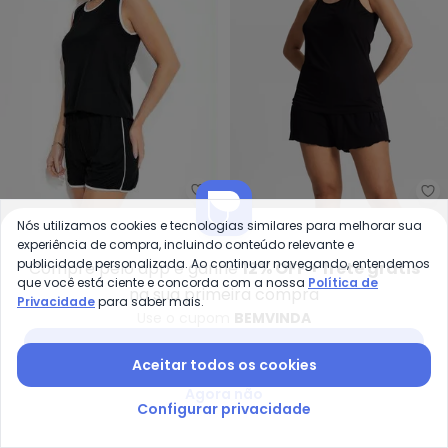
Alma Dolce - Pijama (Preto/Br
Se
Pijama (Preto/Branco)
Pijama Feminino de Alças
Nós utilizamos cookies e tecnologias similares para melhorar sua
ALMA DOLCE
SELECT
experiência de compra, incluindo conteúdo relevante e
Curto
(Preto)
R$ 39,99
R$ 79,99
R$ 39,99
R$ 89,99
publicidade personalizada. Ao continuar navegando, entendemos
Compre pelo app e ganhe
12% OFF + frete grátis
que você está ciente e concorda com a nossa
Política de
na sua primeira compra
-33%
-69%
NEW
Privacidade
para saber mais.
Use o cupom
BEMVINDA
Baixar app Posthaus
Aceitar todos os cookies
Agora não
Configurar privacidade