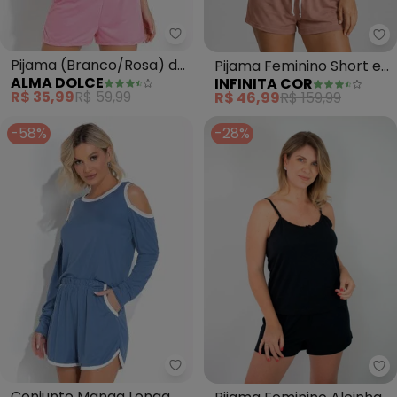
Alma Dolce - Pijama (Branco/R
In
Pijama (Branco/Rosa) de
Pijama Feminino Short e
ALMA DOLCE
INFINITA COR
Alça
Blusa de Alça (Marrom)
R$ 35,99
R$ 59,99
R$ 46,99
R$ 159,99
-58%
-28%
Alma Dolce - Conjunto Manga L
Pi
Conjunto Manga Longa