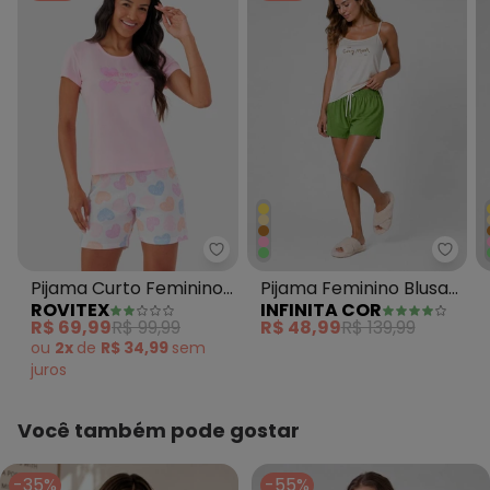
Rovitex - Pijama Curto Feminin
Infin
Pijama Curto Feminino
Pijama Feminino Blusa
ROVITEX
INFINITA COR
Mensageira da Paz
de Alça e Short Rosa
R$ 69,99
R$ 99,99
R$ 48,99
R$ 139,99
Rosa
ou
2x
de
R$ 34,99
sem
juros
Você também pode gostar
-35%
-55%