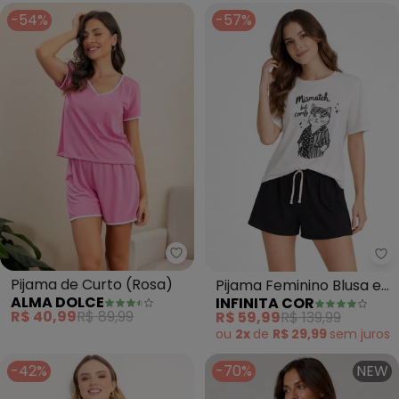
-54%
-57%
Alma Dolce - Pijama de Curto (
In
Pijama de Curto (Rosa)
Pijama Feminino Blusa e
ALMA DOLCE
INFINITA COR
Short (Bege)
R$ 40,99
R$ 89,99
R$ 59,99
R$ 139,99
ou
2x
de
R$ 29,99
sem
juros
-42%
-70%
NEW