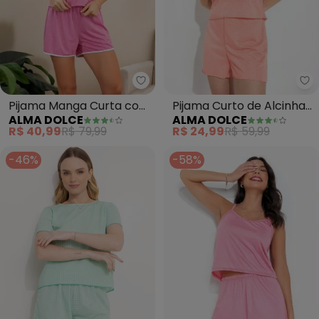
Alma Dolce - Pijama Manga Cu
Al
Pijama Manga Curta com
Pijama Curto de Alcinha
ALMA DOLCE
ALMA DOLCE
Estampa (Rosa)
(Rosa)
R$ 40,99
R$ 79,99
R$ 24,99
R$ 59,99
-46%
-58%