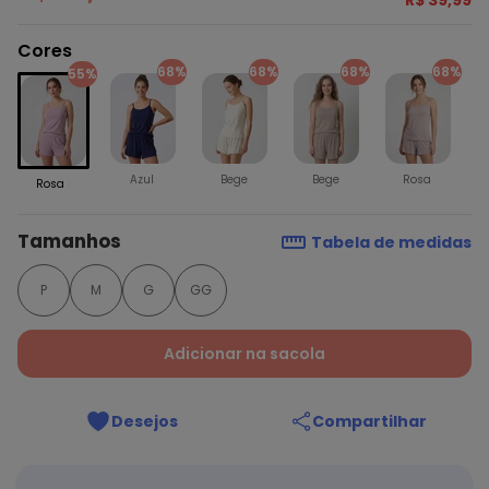
R$ 39,99
Cores
68%
68%
68%
68%
55%
Azul
Bege
Bege
Rosa
Rosa
Tamanhos
Tabela de medidas
P
M
G
GG
Adicionar na sacola
Desejos
Compartilhar