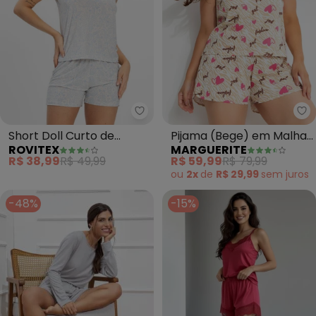
Rovitex - Short Doll Curto de Li
Ma
Short Doll Curto de
Pijama (Bege) em Malha
ROVITEX
MARGUERITE
Liganete Bella Ana
de Algodão
R$ 38,99
R$ 49,99
R$ 59,99
R$ 79,99
(Bege)
ou
2x
de
R$ 29,99
sem
juros
-48%
-15%