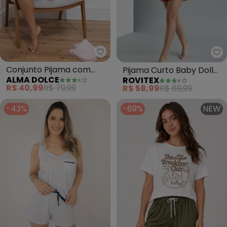
Alma Dolce - Conjunto Pijama 
Ro
Conjunto Pijama com
Pijama Curto Baby Doll
ALMA DOLCE
ROVITEX
Detalhe nas Costas
Poliamida Damana
R$ 40,99
R$ 79,99
R$ 58,99
R$ 69,99
(Cinza)
(Vermelho)
-43%
-69%
NEW