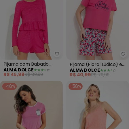
Alma Dolce - Pijama com Babad
Al
Pijama com Babado
Pijama (Floral Lúdico) em
ALMA DOLCE
ALMA DOLCE
(Pink)
Malha
R$ 45,99
R$ 89,99
R$ 40,99
R$ 79,99
-48%
-58%