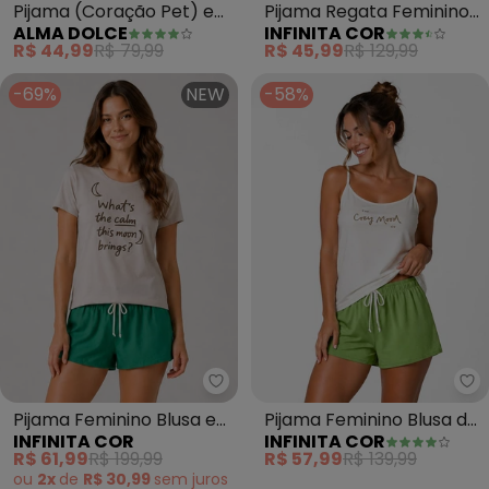
Pijama (Coração Pet) em
Pijama Regata Feminino
ALMA DOLCE
INFINITA COR
Malha de Algodão
Regata (Azul)
R$ 44,99
R$ 79,99
R$ 45,99
R$ 129,99
-69%
NEW
-58%
Infinita Cor - Pijama Feminino B
In
Pijama Feminino Blusa e
Pijama Feminino Blusa de
INFINITA COR
INFINITA COR
Short (Verde)
Alça e Short (Verde)
R$ 61,99
R$ 199,99
R$ 57,99
R$ 139,99
ou
2x
de
R$ 30,99
sem
juros