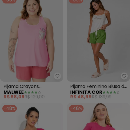
Malwee - Pijama Crayons Drea
In
Pijama Crayons
Pijama Feminino Blusa de
MALWEE
INFINITA COR
Dreamland (Rosa)
Alça e Short (Rosa)
R$ 58,05
R$ 129,00
R$ 48,99
R$ 139,99
-48%
-48%