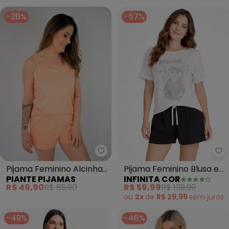
-28%
-57%
Piante Pijamas - Pijama Feminino
In
Pijama Feminino Alcinha
Pijama Feminino Blusa e
PIANTE PIJAMAS
INFINITA COR
Kelly (Laranja)
Short (Branco)
R$ 49,90
R$ 69,90
R$ 59,99
R$ 139,99
ou
2x
de
R$ 29,99
sem
juros
-49%
-46%