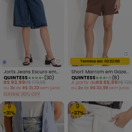
Qu
Oferta relâmpago
Termina em:
02:31:58
Quintess - Jorts Jeans Escuro 
Jorts Jeans Escuro em
Short Marrom em Gaze
QUINTESS
(
30
)
QUINTESS
(
8
)
Jeans
de Algodão
R$ 93,99
R$ 179,99
A partir de
R$ 65,99
R$ 139
ou
3x
de
R$ 31,33
sem
juros
ou
2x
de
R$ 32,99
sem
juros
GANHE 30% OFF
-31%
-37%