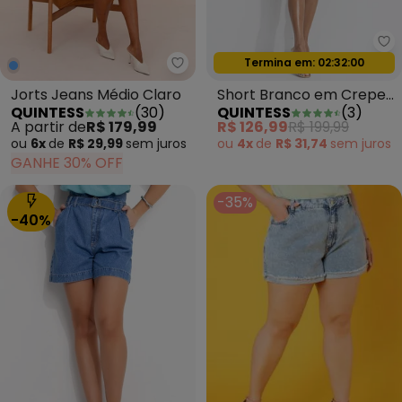
Qu
Oferta relâmpago
Termina em:
02:31:58
Quintess - Jorts Jeans Médio Cl
Jorts Jeans Médio Claro
Short Branco em Crepe
QUINTESS
(
30
)
QUINTESS
(
3
)
Plano
A partir de
R$ 179,99
R$ 126,99
R$ 199,99
ou
6x
de
R$ 29,99
sem
juros
ou
4x
de
R$ 31,74
sem
juros
GANHE 30% OFF
-35%
-40%