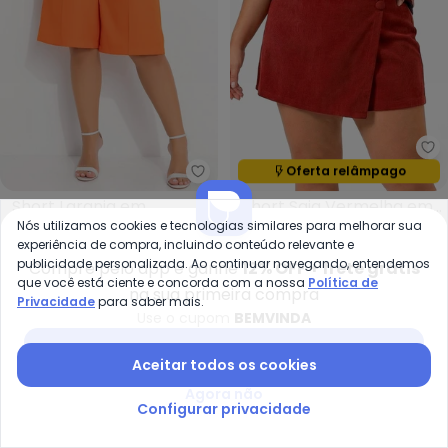
Oferta relâmpago
Termina em:
02:31:57
Quintess - Short Laranja em Alfa
Short Laranja em
Short Saia Vermelha em
QUINTESS
(
22
)
QUINTESS
(
1
)
Nós utilizamos cookies e tecnologias similares para melhorar sua
Alfaiataria Bi Stretch
Tecido Cotelê
R$ 89,99
R$ 179,99
A partir de
R$ 139,99
R$ 15
experiência de compra, incluindo conteúdo relevante e
ou
3x
de
R$ 29,99
sem
juros
ou
4x
de
R$ 34,99
sem
juros
publicidade personalizada. Ao continuar navegando, entendemos
Compre pelo app e ganhe
12% OFF + frete grátis
GANHE 30% OFF
que você está ciente e concorda com a nossa
Política de
na sua primeira compra
Privacidade
para saber mais.
Use o cupom
BEMVINDA
Baixar app Posthaus
-36%
Aceitar todos os cookies
Agora não
Configurar privacidade