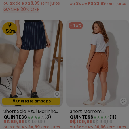
ou
2x
de
R$ 29,99
sem
juros
ou
3x
de
R$ 33,99
sem
juros
GANHE 30% OFF
-45%
-53%
Quintess - Short Saia Azul Marin
Oferta relâmpago
Termina em:
02:31:57
Qu
Short Saia Azul Marinho
Short Marrom
QUINTESS
(
3
)
QUINTESS
(
11
)
em Tricoline
Amendoado em
R$ 69,99
R$ 149,99
R$ 109,99
R$ 199,99
Alfaiataria
ou
2x
de
R$ 34,99
sem
juros
ou
3x
de
R$ 36,66
sem
juros