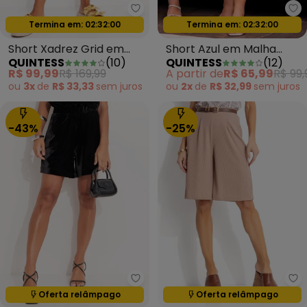
Quintess - Short Xadrez Grid em
Qu
Oferta relâmpago
Oferta relâmpago
Termina em:
02:31:58
Termina em:
02:31:58
Short Xadrez Grid em
Short Azul em Malha
QUINTESS
(
10
)
QUINTESS
(
12
)
Tecido de Alfaiataria
Crepe Texturizada
R$ 99,99
R$ 169,99
A partir de
R$ 65,99
R$ 99,
ou
3x
de
R$ 33,33
sem
juros
ou
2x
de
R$ 32,99
sem
juros
-43%
-25%
Quintess - Short Preto em Velu
Qu
Termina em:
02:31:57
Termina em:
02:31:57
Oferta relâmpago
Oferta relâmpago