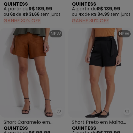
QUINTESS
QUINTESS
Alfaiataria Sarjada
Tecido de Alfaiataria
A partir de
R$ 189,99
A partir de
R$ 139,99
ou
6x
de
R$ 31,66
sem
juros
ou
4x
de
R$ 34,99
sem
juros
GANHE 30% OFF
GANHE 30% OFF
NEW
NEW
Quintess - Short Caramelo em 
Qu
Short Caramelo em
Short Preto em Malha
QUINTESS
QUINTESS
Malha Suede
Scuba
A partir de
R$ 99,99
A partir de
R$ 139,99