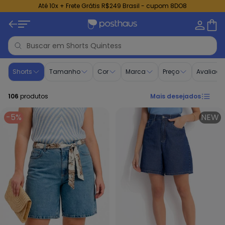
Até 10x + Frete Grátis R$249 Brasil - cupom 8DO8
Shorts Plus Size Quintess | Compre no Posthaus
Shorts
Tamanho
Cor
Marca
Preço
Avaliaçã
106
produtos
Mais desejados
-5%
NEW