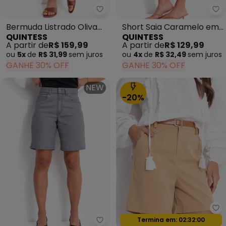
Quintess - Bermuda Listrado Ol
Qu
Bermuda Listrado Oliva
Short Saia Caramelo em
QUINTESS
QUINTESS
em Poliéster com
Malha Tweed
A partir de
R$ 159,99
A partir de
R$ 129,99
Algodão
ou
5x
de
R$ 31,99
sem
juros
ou
4x
de
R$ 32,49
sem
juros
GANHE 30% OFF
GANHE 30% OFF
NEW
-20%
Qu
Oferta relâmpago
Termina em:
02:31:58
Quintess - Bermuda Cinza Claro