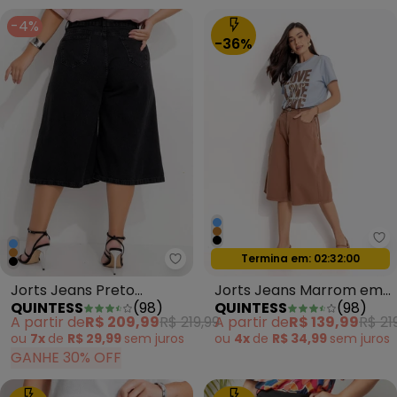
-4%
-36%
Qu
Oferta relâmpago
Termina em:
02:31:58
Quintess - Jorts Jeans Preto E
Jorts Jeans Preto
Jorts Jeans Marrom em
QUINTESS
(
98
)
QUINTESS
(
98
)
Estonado com Bolsos
Sarja
A partir de
R$ 209,99
R$ 219,99
A partir de
R$ 139,99
R$ 21
ou
7x
de
R$ 29,99
sem
juros
ou
4x
de
R$ 34,99
sem
juros
GANHE 30% OFF