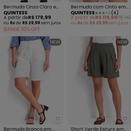
Bermuda Cinza Claro em
Bermuda com Cinto em
QUINTESS
QUINTESS
(
4
)
Sarja
Algodão com Poliéster
A partir de
R$ 179,99
A partir de
R$ 119,99
R$ 149
Cáqui
ou
6x
de
R$ 29,99
sem
juros
ou
4x
de
R$ 29,99
sem
juros
GANHE 30% OFF
NEW
NEW
Quintess - Bermuda Branca em A
Qu
Bermuda Branca em
Short Verde Escuro em