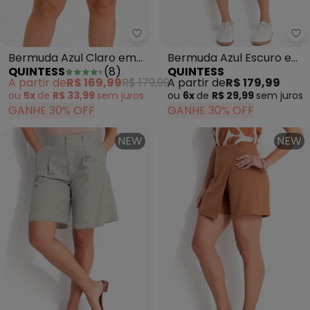
Quintess - Bermuda Azul Claro
Qu
Bermuda Azul Claro em
Bermuda Azul Escuro em
QUINTESS
(
8
)
QUINTESS
Jeans
Jeans
A partir de
R$ 169,99
R$ 179,99
A partir de
R$ 179,99
ou
5x
de
R$ 33,99
sem
juros
ou
6x
de
R$ 29,99
sem
juros
GANHE 30% OFF
GANHE 30% OFF
NEW
NEW