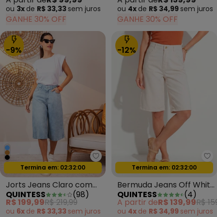
ou
3x
de
R$ 33,33
sem
juros
ou
4x
de
R$ 34,99
sem
juros
GANHE 30% OFF
GANHE 30% OFF
-9%
-12%
Quintess - Jorts Jeans Claro c
Qu
Oferta relâmpago
Oferta relâmpago
Termina em:
02:31:58
Termina em:
02:31:58
Jorts Jeans Claro com
Bermuda Jeans Off White
QUINTESS
(
98
)
QUINTESS
(
4
)
Bolsos
Cintura Alta Modelagem
R$ 199,99
R$ 219,99
A partir de
R$ 139,99
R$ 15
Reta 100% Algodão
ou
6x
de
R$ 33,33
sem
juros
ou
4x
de
R$ 34,99
sem
juros