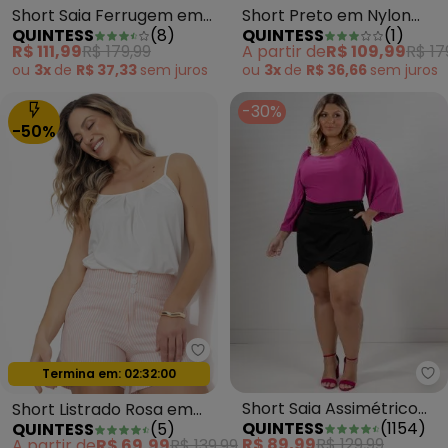
Short Saia Ferrugem em
Short Preto em Nylon
QUINTESS
(
8
)
QUINTESS
(
1
)
Crepe Plano
Suede
R$ 111,99
R$ 179,99
A partir de
R$ 109,99
R$ 17
ou
3x
de
R$ 37,33
sem
juros
ou
3x
de
R$ 36,66
sem
juros
-30%
-50%
Quintess - Short Listrado Rosa 
Oferta relâmpago
Termina em:
02:31:58
Qu
Short Saia Assimétrico
Short Listrado Rosa em
QUINTESS
(
1154
)
QUINTESS
(
5
)
Preto
Tecido Plano Sustentável
R$ 89,99
R$ 129,99
A partir de
R$ 69,99
R$ 139,99