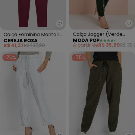
Mo
Cereja Rosa - Calça Feminina 
Calça Jogger (Verde
Calça Feminina Montaria
MODA POP
CEREJA ROSA
Militar) com Faixa na
Aveludada (Carmim)
A partir de
R$ 35,99
R$ 39,
R$ 41,37
R$ 137,90
Frente
-76%
-75%