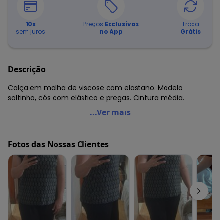
10
x
Preços
Exclusivos
Troca
sem juros
no App
Grátis
Descrição
Calça em malha de viscose com elastano. Modelo
soltinho, cós com elástico e pregas. Cintura média.
Quintess - Calça Marinho Soltinha com Pregas
...Ver mais
Código do produto: 3310478
Modelagem: Solto
Fotos das Nossas Clientes
Cintura: Média
Complemento: Elástico na cintura; pregas
Tecido: Malha
Composição: Conforme imagem etiqueta
Histórico de preços
O preço apresentado abaixo é o menor oferecido em