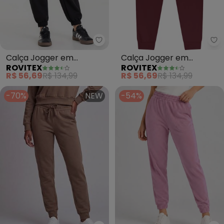
Rovitex - Calça Jogger em Mole
Ro
Calça Jogger em
Calça Jogger em
ROVITEX
ROVITEX
Moletom Peluciado
Moletom Peluciado
R$ 56,69
R$ 134,99
R$ 56,69
R$ 134,99
(Preto)
(Vermelho)
-70%
NEW
-54%