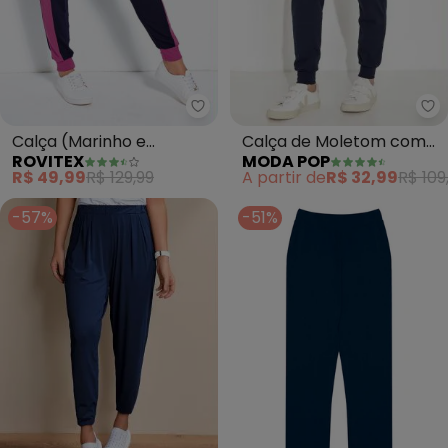
Rovitex - Calça (Marinho e Púr
Mo
Calça (Marinho e
Calça de Moletom com
ROVITEX
MODA POP
Púrpura) com Recortes
Elástico (Marinho)
R$ 49,99
R$ 129,99
A partir de
R$ 32,99
R$ 109
Rovitex
-57%
-51%