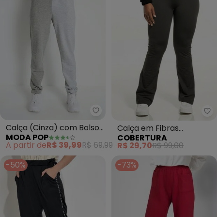
Moda Pop - Calça (Cinza) com B
Co
Calça (Cinza) com Bolsos
Calça em Fibras
MODA POP
COBERTURA
Funcionais
Sintéticas (Preto)
A partir de
R$ 39,99
R$ 69,99
R$ 29,70
R$ 99,00
-50%
-73%