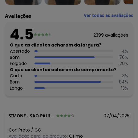
algum dia do mês, para o menor tamanho disponível.
N/D*
agosto/2026
R$ 42,99
julho/2026
Ver todas as avaliações
Avaliações
R$ 32,99
junho/2026
R$ 47,99
maio/2026
4.5
R$ 42,99
abril/2026
2399
avaliações
R$ 42,99
março/2026
R$ 47,99
O que as clientes acharam da largura?
fevereiro/2026
Apertado
4
%
Bom
76
%
Folgado
20
%
O que as clientes acharam do comprimento?
Curto
3
%
Bom
84
%
Longo
13
%
SIMONE
-
SAO PAULO - SP
07/04/2025
Cor:
Preto
/
GG
Avaliação geral do produto:
Ótimo