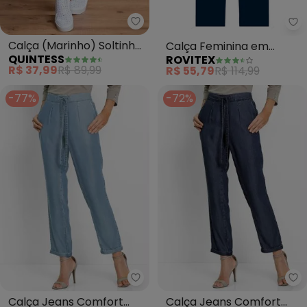
Quintess - Calça (Marinho) Sol
Ro
Calça (Marinho) Soltinha
Calça Feminina em
QUINTESS
ROVITEX
com Pregas
Molecotton (Azul)
R$ 37,99
R$ 89,99
R$ 55,79
R$ 114,99
-77%
-72%
bonprix - Calça Jeans Comfort 
bo
Calça Jeans Comfort
Calça Jeans Comfort