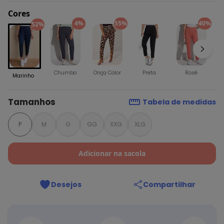
Cores
4%
55%
40%
52%
Chumbo
Onça Color
Preta
Rosê
Marinho
Tamanhos
Tabela de medidas
P
M
G
GG
XXG
XLG
Adicionar na sacola
Desejos
Compartilhar