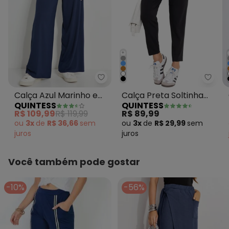
+
Quintess - Calça Azul Marinho 
Quint
Calça Azul Marinho em
Calça Preta Soltinha
QUINTESS
QUINTESS
Malha de Viscose
com Pregas
R$ 109,99
R$ 119,99
R$ 89,99
ou
3x
de
R$ 36,66
sem
ou
3x
de
R$ 29,99
sem
juros
juros
Você também pode gostar
-10%
-56%