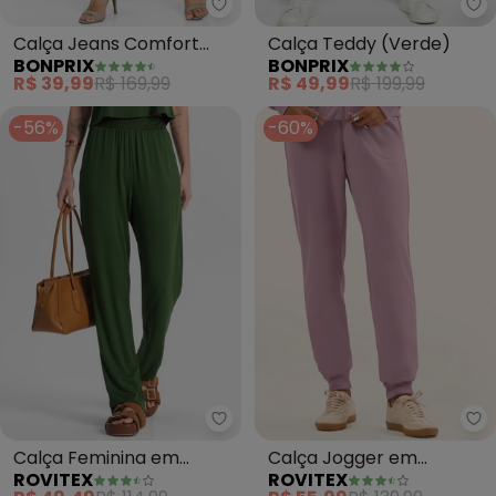
bonprix - Calça Jeans Comfort
bo
Calça Jeans Comfort
Calça Teddy (Verde)
BONPRIX
BONPRIX
(Branca)
R$ 39,99
R$ 169,99
R$ 49,99
R$ 199,99
-56%
-60%
Rovitex - Calça Feminina em M
Ro
Calça Feminina em
Calça Jogger em
ROVITEX
ROVITEX
Molecotton (Verde)
Moletom Peluciado