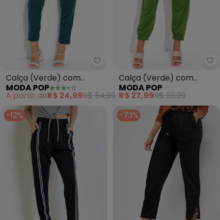
Moda Pop - Calça (Verde) com 
Mo
Calça (Verde) com
Calça (Verde) com
MODA POP
MODA POP
Botões Decorativos
Detalhe para Amarrar
A partir de
R$ 24,99
R$ 54,99
R$ 27,99
R$ 59,99
-12%
-73%