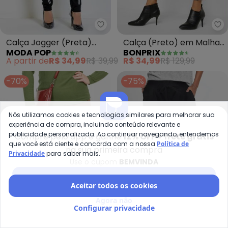
Moda Pop - Calça Jogger (Pret
bo
Calça Jogger (Preta)
Calça (Preto) em Malha
MODA POP
BONPRIX
com Faixas na Frente
Suede
A partir de
R$ 34,99
R$ 39,99
R$ 34,99
R$ 129,99
-70%
-75%
Nós utilizamos cookies e tecnologias similares para melhorar sua
experiência de compra, incluindo conteúdo relevante e
publicidade personalizada. Ao continuar navegando, entendemos
Compre pelo app e ganhe
12% OFF + frete grátis
que você está ciente e concorda com a nossa
Política de
na sua primeira compra
Privacidade
para saber mais.
Use o cupom
BEMVINDA
Baixar app Posthaus
Aceitar todos os cookies
Agora não
Configurar privacidade
Cobertura - Calça Moletom Plu
bo