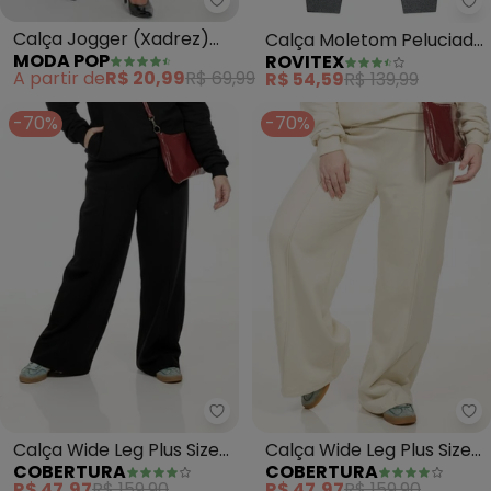
Moda Pop - Calça Jogger (Xadr
Ro
Calça Jogger (Xadrez)
Calça Moletom Peluciado
MODA POP
ROVITEX
com Bolsos Funcionais
Básica (Cinza)
A partir de
R$ 20,99
R$ 69,99
R$ 54,59
R$ 139,99
-70%
-70%
Cobertura - Calça Wide Leg Plus
Co
Calça Wide Leg Plus Size
Calça Wide Leg Plus Size
COBERTURA
COBERTURA
(Preto)
(Branco)
R$ 47,97
R$ 159,90
R$ 47,97
R$ 159,90