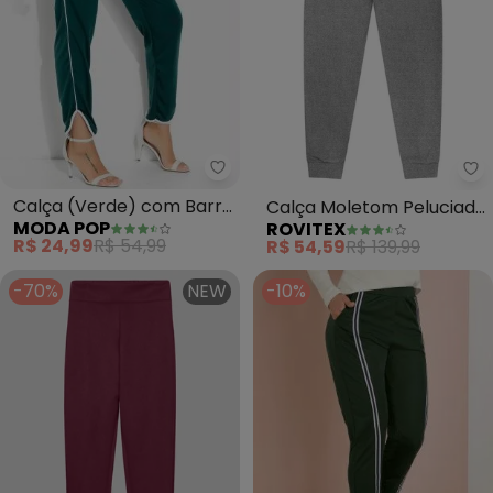
Moda Pop - Calça (Verde) com 
Ro
Calça (Verde) com Barra
Calça Moletom Peluciado
MODA POP
ROVITEX
Assimétrica
Básica (Cinza)
R$ 24,99
R$ 54,99
R$ 54,59
R$ 139,99
-70%
NEW
-10%