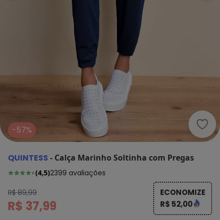
Quin
-57%
QUINTESS
-
Calça Marinho Soltinha com Pregas
(
4,5
)
2399
avaliações
ECONOMIZE
R$ 89,99
R$ 37,99
R$ 52,00