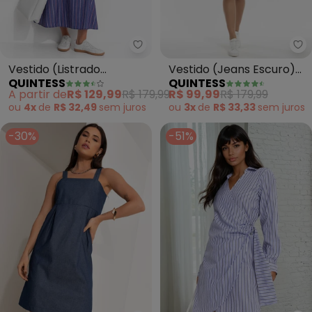
Quintess - Vestido (Listrado Ma
Qu
Vestido (Listrado
Vestido (Jeans Escuro)
QUINTESS
QUINTESS
Marinho) em
com Fenda e Zíper
A partir de
R$ 129,99
R$ 179,99
R$ 99,99
R$ 179,99
ou
4x
de
R$ 32,49
sem
juros
ou
3x
de
R$ 33,33
sem
juros
-30%
-51%