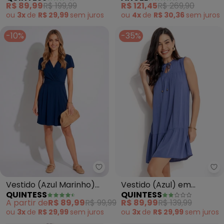
R$ 89,99
R$ 199,99
R$ 121,45
R$ 269,90
ou
3x
de
R$ 29,99
sem
juros
ou
4x
de
R$ 30,36
sem
juros
-10%
-35%
Quintess - Vestido (Azul Mari
Qu
Vestido (Azul Marinho)
Vestido (Azul) em
QUINTESS
QUINTESS
com Decote
Viscose Plana
A partir de
R$ 89,99
R$ 99,99
R$ 89,99
R$ 139,99
Transpassado
ou
3x
de
R$ 29,99
sem
juros
ou
3x
de
R$ 29,99
sem
juros