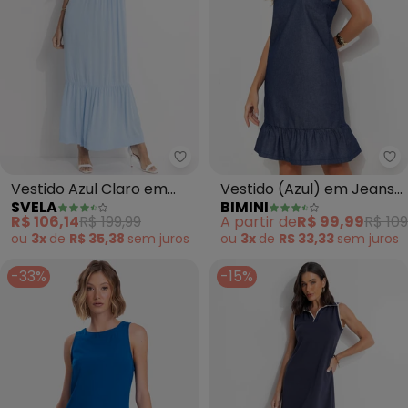
Svela - Vestido Azul Claro em V
Bi
Vestido Azul Claro em
Vestido (Azul) em Jeans
SVELA
BIMINI
Vicose Plana
Leve
R$ 106,14
R$ 199,99
A partir de
R$ 99,99
R$ 109
ou
3x
de
R$ 35,38
sem
juros
ou
3x
de
R$ 33,33
sem
juros
-33%
-15%