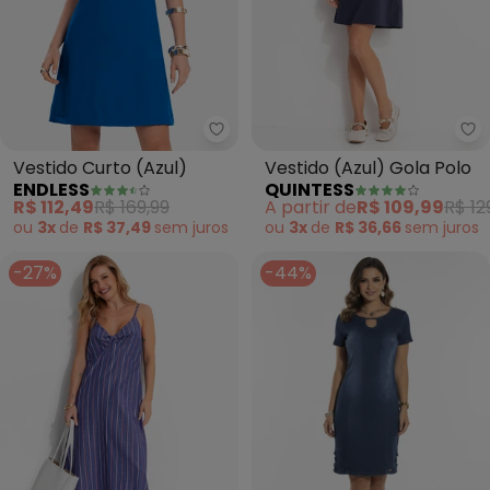
Endless - Vestido Curto (Azul)
Qu
Vestido Curto (Azul)
Vestido (Azul) Gola Polo
ENDLESS
QUINTESS
R$ 112,49
R$ 169,99
A partir de
R$ 109,99
R$ 12
ou
3x
de
R$ 37,49
sem
juros
ou
3x
de
R$ 36,66
sem
juros
-27%
-44%