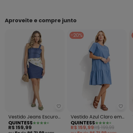
Aproveite e compre junto
-20%
Quintess - Vestido Jeans Escur
Quint
Vestido Jeans Escuro
Vestido Azul Claro em
QUINTESS
QUINTESS
Tubinho com Abertura
Jeans
R$ 159,99
R$ 159,99
R$ 199,99
Costas