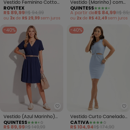
Vestido Feminino Cotton
Vestido (Marinho) com
ROVITEX
QUINTESS
Listrado (Azul)
Bolsos e Mangas Curtas
R$ 89,99
R$ 94,99
A partir de
R$ 84,99
R$ 89,
ou
3x
de
R$ 29,99
sem
juros
ou
2x
de
R$ 42,49
sem
juros
-40%
-40%
Quintess - Vestido (Azul Marinh
Ca
Vestido (Azul Marinho)
Vestido Curto Canelado
QUINTESS
CATIVA
em Viscose Plana
(Azul Claro)
R$ 89,99
R$ 149,99
R$ 104,94
R$ 174,90