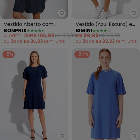
bonprix - Vestido Aberto com B
Bi
Vestido Aberto com
Vestido (Azul Escuro) em
BONPRIX
BIMINI
Botões (Jeans Escuro)
Jeans Leve
A partir de
R$ 105,99
R$ 199,99
R$ 99,99
R$ 139,99
ou
3x
de
R$ 35,33
sem
juros
ou
3x
de
R$ 33,33
sem
juros
-5%
-54%
Quintess - Vestido (Azul Marin
Ma