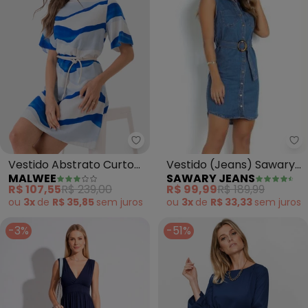
Sa
Malwee - Vestido Abstrato Curt
Vestido (Jeans) Sawary
Vestido Abstrato Curto
SAWARY JEANS
MALWEE
com Fechamento em
Amplo em Viscolinho
R$ 99,99
R$ 189,99
R$ 107,55
R$ 239,00
Botões
(Azul)
ou
3x
de
R$ 33,33
sem
juros
ou
3x
de
R$ 35,85
sem
juros
-3%
-51%