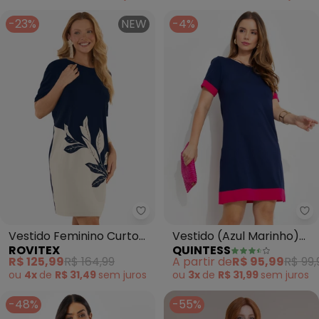
-23%
NEW
-4%
Rovitex - Vestido Feminino Curt
Qu
Vestido Feminino Curto
Vestido (Azul Marinho)
ROVITEX
QUINTESS
Molecotton (Azul)
em Malha de Viscose
R$ 125,99
R$ 164,99
A partir de
R$ 95,99
R$ 99,
ou
4x
de
R$ 31,49
sem
juros
ou
3x
de
R$ 31,99
sem
juros
-48%
-55%