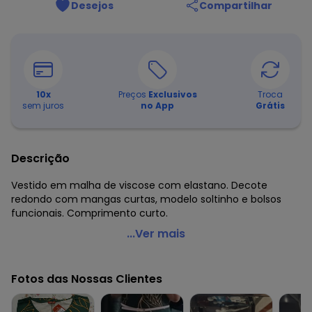
Desejos
Compartilhar
10
x
Preços
Exclusivos
Troca
sem juros
no App
Grátis
Descrição
Vestido em malha de viscose com elastano. Decote
redondo com mangas curtas, modelo soltinho e bolsos
funcionais. Comprimento curto.
Quintess - Vestido Folhagem Azul com Bolsos e Mangas
...Ver mais
Curtas
Código do produto: 3596167
Fotos das Nossas Clientes
Modelagem: Solto
Comprimento da manga: Curta