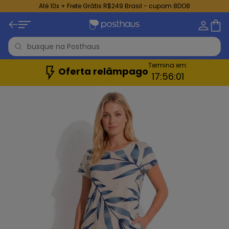
Até 10x + Frete Grátis R$249 Brasil - cupom 8DO8
Termina em:
Oferta relâmpago
17:
55:
59