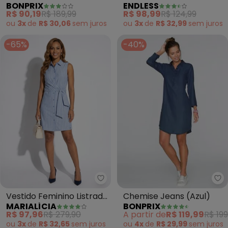
BONPRIX
ENDLESS
Tricoline
Canelado Feminino (Azul)
R$ 90,19
R$ 189,99
R$ 98,99
R$ 124,99
ou
3x
de
R$ 30,06
sem
juros
ou
3x
de
R$ 32,99
sem
juros
-65%
-40%
bo
Marialícia - Vestido Feminino Li
Chemise Jeans (Azul)
Vestido Feminino Listrado
BONPRIX
MARIALÍCIA
com Faixa (Azul)
A partir de
R$ 119,99
R$ 199
R$ 97,96
R$ 279,90
ou
4x
de
R$ 29,99
sem
juros
ou
3x
de
R$ 32,65
sem
juros