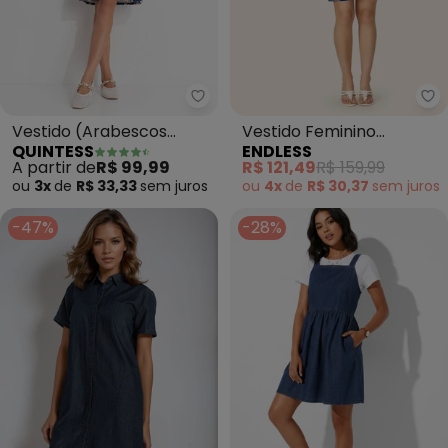
Quintess - Vestido (Arabescos 
En
Vestido (Arabescos
Vestido Feminino
QUINTESS
ENDLESS
Marinho) em Malha de
Assimétrico com Cinto
A partir de
R$ 99,99
R$ 121,49
R$ 159,99
Viscose
(Azul)
ou
3x
de
R$ 33,33
sem
juros
ou
4x
de
R$ 30,37
sem
juros
-47%
-28%