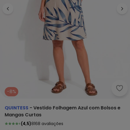
Quin
-8%
QUINTESS
-
Vestido Folhagem Azul com Bolsos e
Mangas Curtas
(
4,5
)
8168
avaliações