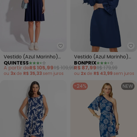
Quintess - Vestido (Azul Marin
bo
Vestido (Azul Marinho)
Vestido (Azul Marinho)
QUINTESS
BONPRIX
em Malha de Viscose
em Viscose Plana Rajada
A partir de
R$ 105,99
R$ 109,99
R$ 87,99
R$ 179,99
ou
3x
de
R$ 35,33
sem
juros
ou
2x
de
R$ 43,99
sem
juros
-24%
NEW