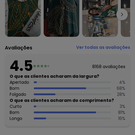
Comprimento: Curto
Decote frente: Redondo
Complemento: Bolsos
Observação: Bolsos funcionais
Tecido: Malha
Composição: 96% viscose 4% elastano
Avaliações
Ver todas as avaliações
4.5
8168
avaliações
O que as clientes acharam da largura?
Apertado
4
%
Bom
68
%
Folgado
28
%
O que as clientes acharam do comprimento?
Curto
3
%
Bom
81
%
Longo
16
%