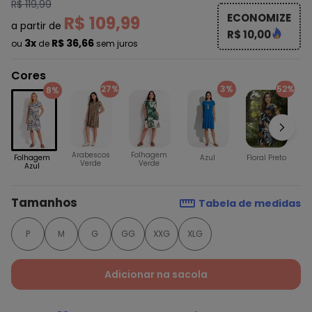
R$ 119,99
ECONOMIZE
R$ 109,99
a partir de
R$ 10,00
3x
R$ 36,66
ou
de
sem juros
Cores
27%
3%
52%
8%
Arabescos
Folhagem
Fl
Folhagem
Azul
Floral Preto
Verde
Verde
Azul
Tamanhos
Tabela de medidas
P
M
G
GG
XXG
XLG
Adicionar na sacola