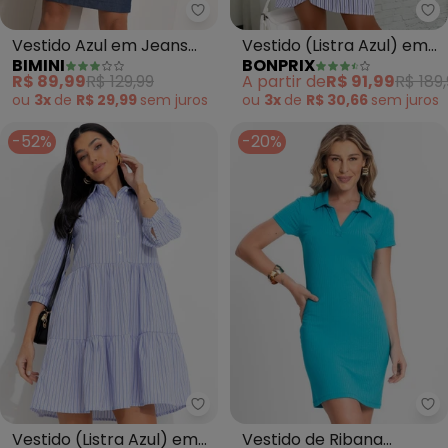
Bimini - Vestido Azul em Jeans 
bo
Vestido Azul em Jeans
Vestido (Listra Azul) em
BIMINI
BONPRIX
Leve
Tricoline
R$ 89,99
R$ 129,99
A partir de
R$ 91,99
R$ 189
ou
3x
de
R$ 29,99
sem
juros
ou
3x
de
R$ 30,66
sem
juros
-52%
-20%
bonprix - Vestido (Listra Azul) e
En
Vestido (Listra Azul) em
Vestido de Ribana