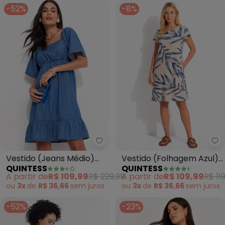
-52%
-8%
Quintess - Vestido (Jeans Médi
Qu
Vestido (Jeans Médio)
Vestido (Folhagem Azul)
QUINTESS
QUINTESS
em Jeans Leve
com Bolsos e Mangas
A partir de
R$ 109,99
R$ 229,99
A partir de
R$ 109,99
R$ 11
Curtas
ou
3x
de
R$ 36,66
sem
juros
ou
3x
de
R$ 36,66
sem
juros
-52%
-23%