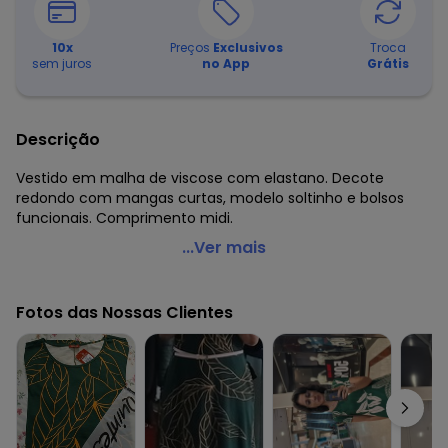
10
x
Preços
Exclusivos
Troca
sem juros
no App
Grátis
Descrição
Vestido em malha de viscose com elastano. Decote
redondo com mangas curtas, modelo soltinho e bolsos
funcionais. Comprimento midi.
Quintess - Vestido Floral Rosa com Bolsos e Mangas
...Ver mais
Curtas
Código do produto: 3585812
Fotos das Nossas Clientes
Comprimento da manga: Curta
Comprimento: Midi
Decote frente: Redondo
Complemento: Bolsos
Observação: Bolsos funcionais
Tecido: Malha
Composição: 96% viscose 4% elastano