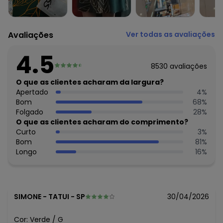
Histórico de preços
O preço apresentado abaixo é o menor oferecido em
Avaliações
Ver todas as avaliações
algum dia do mês, para o menor tamanho disponível.
N/D*
agosto/2026
4.5
N/D*
julho/2026
8530
avaliações
R$ 29,99
junho/2026
N/D*
O que as clientes acharam da largura?
maio/2026
R$ 32,99
Apertado
4
%
abril/2026
R$ 63,99
Bom
68
%
março/2026
R$ 88,99
Folgado
28
%
fevereiro/2026
O que as clientes acharam do comprimento?
Curto
3
%
Bom
81
%
Longo
16
%
SIMONE
-
TATUI - SP
30/04/2026
Cor:
Verde
/
G