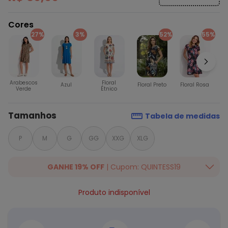
Cores
27%
3%
52%
55%
Arabescos
Floral
Azul
Floral Preto
Floral Rosa
Verde
Étnico
Tamanhos
Tabela de medidas
P
M
G
GG
XXG
XLG
GANHE 19% OFF
| Cupom: QUINTESS19
Ganhe 19% OFF Extra em qualquer valor, usando o cupom:
Produto indisponível
QUINTESS19. Válido para toda loja Quintess, até 07/08/2026.