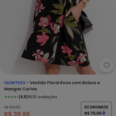
Quin
QUINTESS
-
Vestido Floral Rosa com Bolsos e
Mangas Curtas
(
4,5
)
8530
avaliações
ECONOMIZE
R$ 109,99
R$ 39,99
R$ 70,00