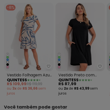
-8%
+
+
Quintess - Vestido Folhagem Az
Quint
Vestido Folhagem Azul
Vestido Preto com
QUINTESS
QUINTESS
com Bolsos e Mangas
Bolsos e Mangas
R$ 109,99
R$ 119,99
R$ 87,99
Curtas
Curtas
ou
3x
de
R$ 36,66
sem
ou
2x
de
R$ 43,99
sem
juros
juros
Você também pode gostar