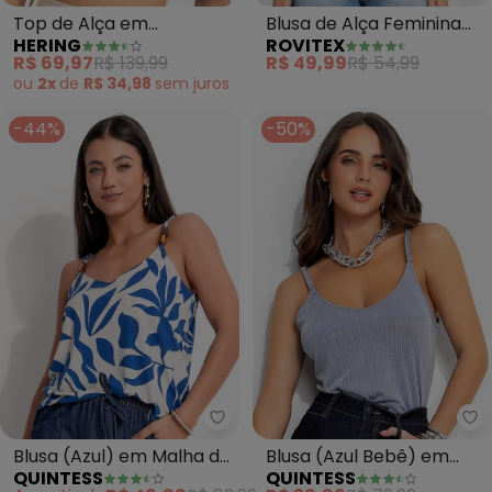
Top de Alça em
Blusa de Alça Feminina
HERING
ROVITEX
Malha(Azul)
Ribana Canelada (Azul)
R$ 69,97
R$ 139,99
R$ 49,99
R$ 54,99
ou
2x
de
R$ 34,98
sem
juros
-44%
-50%
Quintess - Blusa (Azul) em Malh
Qu
Blusa (Azul) em Malha de
Blusa (Azul Bebê) em
QUINTESS
QUINTESS
Viscose
Malha Plissada