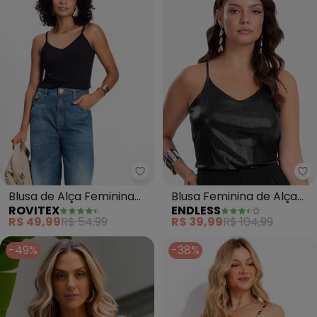
Rovitex - Blusa de Alça Feminin
En
Blusa de Alça Feminina
Blusa Feminina de Alça
ROVITEX
ENDLESS
Básica (Preto)
(Preto)
R$ 49,99
R$ 54,99
R$ 39,99
R$ 104,99
-49%
-38%