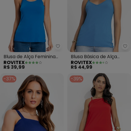
Rovitex - Blusa de Alça Feminina
Ro
Blusa de Alça Feminina
Blusa Básica de Alça
ROVITEX
ROVITEX
Básica (Azul)
Feminina (Azul)
R$ 39,99
R$ 44,99
-37%
-39%