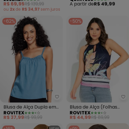
em Alfaiataria (Azul)
Marinho)
R$ 69,95
R$ 139,99
A partir de
R$ 49,99
ou
2x
de
R$ 34,97
sem
juros
-62%
-50%
Ro
Rovitex - Blusa de Alça Dupla em
Blusa de Alça (Folhas
Blusa de Alça Dupla em
ROVITEX
ROVITEX
Marinho) Rovitex
Liocel (Azul)
R$ 44,99
R$ 89,99
R$ 37,99
R$ 99,99
-16%
NEW
-9%