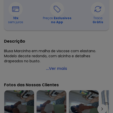
10
x
Preços
Exclusivos
Troca
sem juros
no App
Grátis
Descrição
Blusa Marcinha em malha de viscose com elastano.
Modelo decote redondo, com alcinha e detalhes
drapeados no busto.
Quintess - Blusa de Alça Folhagem Azul
...Ver mais
Código do produto: 3596150
Modelagem: Solto
Fotos das Nossas Clientes
Decote frente: Redondo
Complemento: Alça; pregas
Tecido: Malha
Composição: 96% viscose 4% elastano