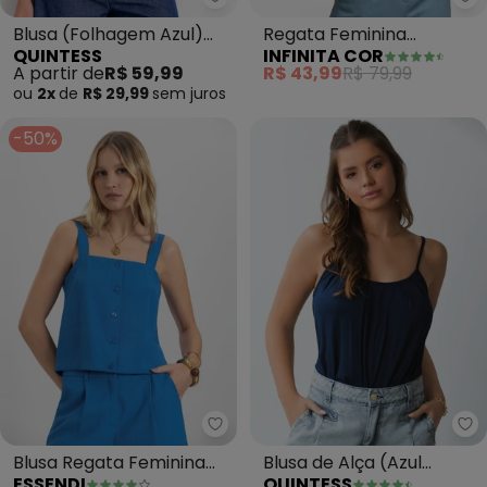
Quintess - Blusa (Folhagem Az
In
Blusa (Folhagem Azul)
Regata Feminina
QUINTESS
INFINITA COR
em Malha Canelada
Quadriculada (Azul)
A partir de
R$ 59,99
R$ 43,99
R$ 79,99
ou
2x
de
R$ 29,99
sem
juros
-50%
Essendi - Blusa Regata Feminina
Qu
Blusa Regata Feminina
Blusa de Alça (Azul
ESSENDI
QUINTESS