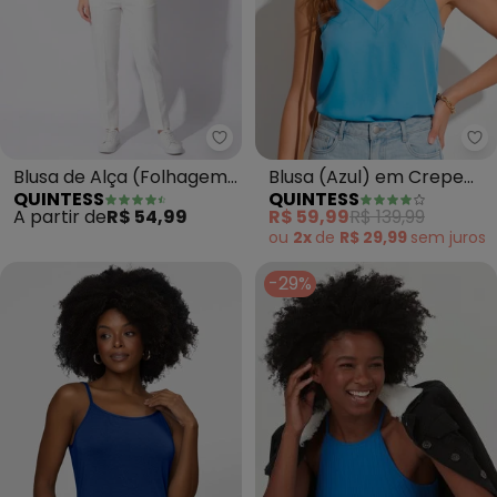
Quintess - Blusa de Alça (Folha
Qu
Blusa de Alça (Folhagem
Blusa (Azul) em Crepe
QUINTESS
QUINTESS
Azul)
Plano
A partir de
R$ 54,99
R$ 59,99
R$ 139,99
ou
2x
de
R$ 29,99
sem
juros
-29%