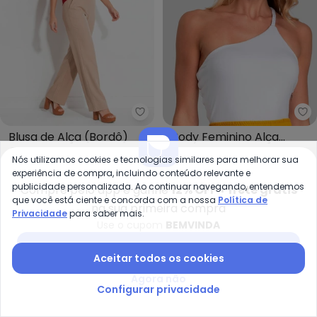
Quintess - Blusa de Alça (Bordô
Di
Blusa de Alça (Bordô)
Body Feminino Alça
QUINTESS
DIANNA
Trançada (Branco)
Nós utilizamos cookies e tecnologias similares para melhorar sua
A partir de
R$ 49,99
R$ 49,99
R$ 79,99
experiência de compra, incluindo conteúdo relevante e
publicidade personalizada. Ao continuar navegando, entendemos
Compre pelo app e ganhe
12% OFF + frete grátis
-25%
-20%
que você está ciente e concorda com a nossa
Política de
na sua primeira compra
Privacidade
para saber mais.
Use o cupom
BEMVINDA
Baixar app Posthaus
Aceitar todos os cookies
Agora não
Configurar privacidade