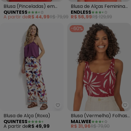
Blusa (Pinceladas) em
Blusa de Alças Feminina
QUINTESS
ENDLESS
Malha Fria
Linho Strong (Laranja)
A partir de
R$ 44,99
R$ 79,99
R$ 56,99
R$ 129,99
-60%
Quintess - Blusa de Alça (Roxa)
Ma
Blusa de Alça (Roxa)
Blusa (Vermelha) Folhas
QUINTESS
MALWEE
Canelada
A partir de
R$ 49,99
R$ 31,96
R$ 79,90