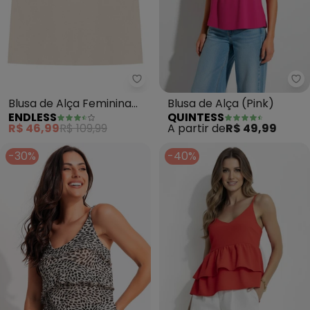
Endless - Blusa de Alça Femini
Qu
Blusa de Alça Feminina
Blusa de Alça (Pink)
ENDLESS
QUINTESS
Viscose Creponada
R$ 46,99
R$ 109,99
A partir de
R$ 49,99
(Bege)
-30%
-40%