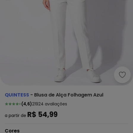
Quin
QUINTESS
-
Blusa de Alça Folhagem Azul
(
4,6
)
21924
avaliações
R$ 54,99
a partir de
Cores