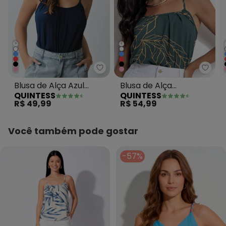
+
+
Quintess - Blusa de Alça Azul M
Quint
Blusa de Alça Azul
Blusa de Alça
QUINTESS
QUINTESS
Marinho
Folhagem Verde
R$ 49,99
R$ 54,99
Você também pode gostar
-57%