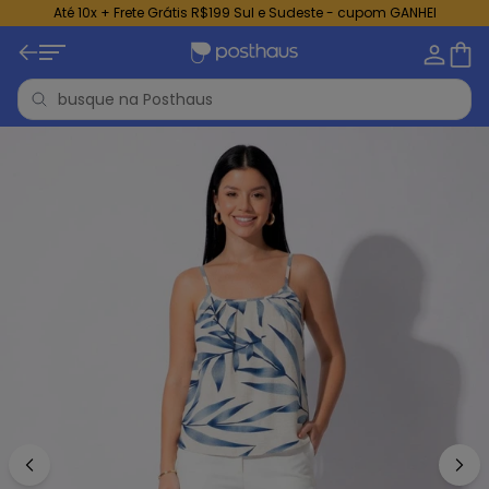
Até 10x + Frete Grátis R$199 Sul e Sudeste - cupom GANHEI