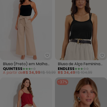
Quintess - Blusa (Preto) em Ma
En
Blusa (Preto) em Malha
Blusa de Alça Feminina
QUINTESS
ENDLESS
Crepe
Visco Maquinetada
A partir de
R$ 34,99
R$ 59,99
R$ 34,49
R$ 104,99
(Preto)
-37%