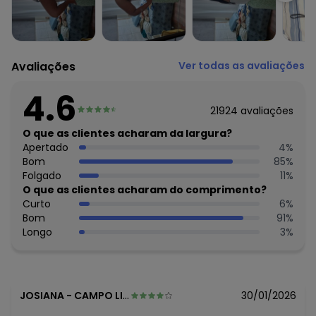
Avaliações
Ver todas as avaliações
4.6
21924
avaliações
O que as clientes acharam da largura?
Apertado
4
%
Bom
85
%
Folgado
11
%
O que as clientes acharam do comprimento?
Curto
6
%
Bom
91
%
Longo
3
%
JOSIANA
-
CAMPO LIMPO PAULISTA - SP
30/01/2026