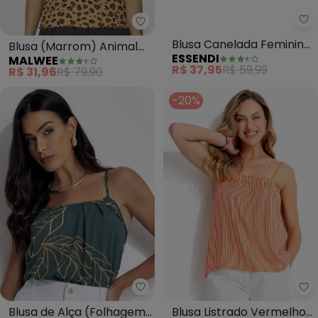
Malwee - Blusa (Marrom) Anima
Es
Blusa (Marrom) Animal
Blusa Canelada Feminina
MALWEE
ESSENDI
Print Canelada
Essencial (Cinza)
R$ 31,96
R$ 79,90
R$ 37,95
R$ 59,99
-20%
Quintess - Blusa de Alça (Folh
Qu
Blusa de Alça (Folhagem
Blusa Listrado Vermelho