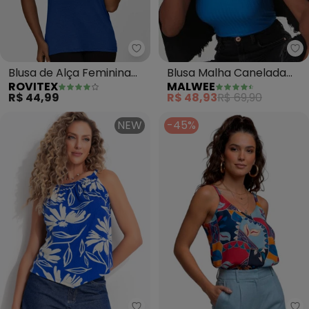
Ma
Rovitex - Blusa de Alça Feminina
Blusa Malha Canelada
Blusa de Alça Feminina
MALWEE
ROVITEX
Viscose (Azul)
Viscotorcion Básica
R$ 48,93
R$ 69,90
R$ 44,99
(Azul)
NEW
-45%