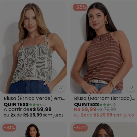
-25%
Quintess - Blusa (Étnico Verde
Qu
Blusa (Étnico Verde) em
Blusa (Marrom Listrado)
QUINTESS
QUINTESS
Malha de Viscose
em Malha de Viscose
A partir de
R$ 59,99
R$ 59,99
R$ 79,99
ou
2x
de
R$ 29,99
sem
juros
ou
2x
de
R$ 29,99
sem
juros
-41%
-67%