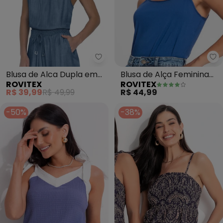
Rovitex - Blusa de Alca Dupla em
Ro
Blusa de Alca Dupla em
Blusa de Alça Feminina
ROVITEX
ROVITEX
Liocel (Azul)
Viscotorcion Básica
R$ 39,99
R$ 49,99
R$ 44,99
(Azul)
-50%
-38%