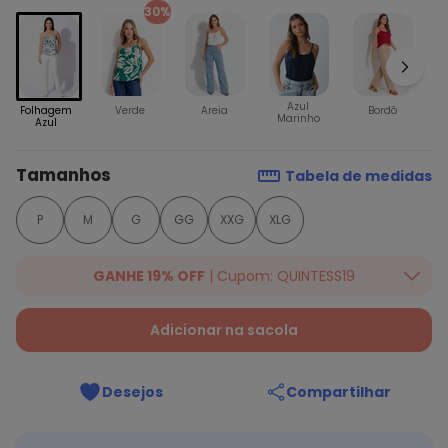
30%
Azul
Fl
Folhagem
Verde
Areia
Bordô
Marinho
Azul
Tamanhos
Tabela de medidas
P
M
G
GG
XXG
XLG
GANHE 19% OFF
| Cupom: QUINTESS19
Ganhe 19% OFF Extra em qualquer valor, usando o cupom:
QUINTESS19. Válido para toda loja Quintess, até 07/08/2026.
Adicionar na sacola
Desejos
Compartilhar