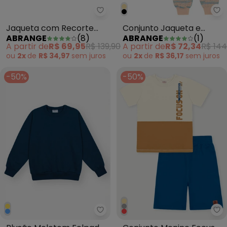
Abrange - Jaqueta com Recor
Ab
Jaqueta com Recorte
Conjunto Jaqueta e
ABRANGE
(
8
)
ABRANGE
(
1
)
Estampado Costas
Calça Riscado Baby Bege
A partir de
R$ 69,95
R$ 139,90
A partir de
R$ 72,34
R$ 144
Chumbo
ou
2x
de
R$ 34,97
sem
juros
ou
2x
de
R$ 36,17
sem
juros
-50%
-50%
Abrange - Blusão Moletom Felpa
Ab