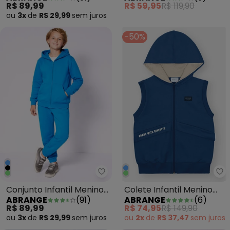
R$ 89,99
R$ 59,95
R$ 119,90
Bege
ou
3x
de
R$ 29,99
sem
juros
-50%
Abrange - Conjunto Infantil Me
Ab
Conjunto Infantil Menino
Colete Infantil Menino
ABRANGE
(
91
)
ABRANGE
(
6
)
em Moletom Azul
Brave Azul
R$ 89,99
R$ 74,95
R$ 149,90
ou
3x
de
R$ 29,99
sem
juros
ou
2x
de
R$ 37,47
sem
juros