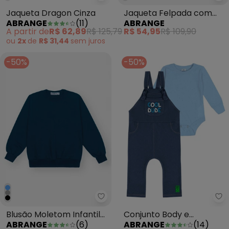
Abrange - Jaqueta Dragon Cin
Ab
Jaqueta Dragon Cinza
Jaqueta Felpada com
ABRANGE
(
11
)
ABRANGE
Capuz Infantil Menino
A partir de
R$ 62,89
R$ 125,79
R$ 54,95
R$ 109,90
Preto
ou
2x
de
R$ 31,44
sem
juros
-50%
-50%
Abrange - Blusão Moletom Infan
Ab
Blusão Moletom Infantil
Conjunto Body e
ABRANGE
(
6
)
ABRANGE
(
14
)
Menino Azul
Jardineira e Jeans Baby