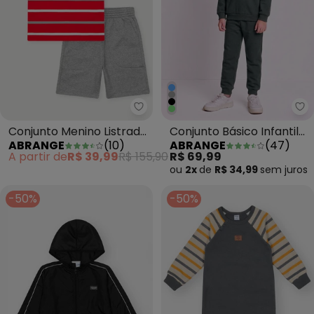
Abrange - Conjunto Menino Lis
Ab
Conjunto Menino Listrado
Conjunto Básico Infantil
ABRANGE
(
10
)
ABRANGE
(
47
)
Vermelho
Menino Chumbo
A partir de
R$ 39,99
R$ 155,90
R$ 69,99
ou
2x
de
R$ 34,99
sem
juros
-50%
-50%