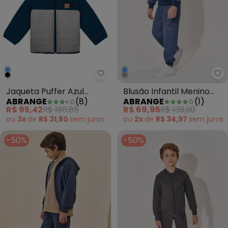
Abrange - Jaqueta Puffer Azul 
Ab
Jaqueta Puffer Azul
Blusão Infantil Menino
ABRANGE
(
8
)
ABRANGE
(
1
)
Marinho
Dvtt Season Azul
R$ 95,42
R$ 190,85
R$ 69,95
R$ 139,90
ou
3x
de
R$ 31,80
sem
juros
ou
2x
de
R$ 34,97
sem
juros
-50%
-50%