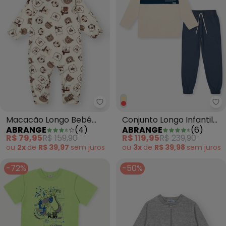
Abrange - Macacão Longo Bebê
Ab
Macacão Longo Bebê
Conjunto Longo Infantil
ABRANGE
(
4
)
ABRANGE
(
6
)
Menino Ursinhos Bege
Menino Explorer Bege
R$ 79,95
R$ 159,90
R$ 119,95
R$ 239,90
ou
2x
de
R$ 39,97
sem
juros
ou
3x
de
R$ 39,98
sem
juros
-72%
-50%