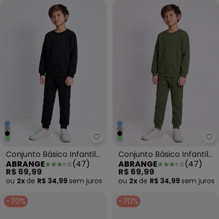
Abrange - Conjunto Básico Infan
Ab
Conjunto Básico Infantil
Conjunto Básico Infantil
ABRANGE
(
47
)
ABRANGE
(
47
)
Menino Preto
Menino Verde Musgo
R$ 69,99
R$ 69,99
ou
2x
de
R$ 34,99
sem
juros
ou
2x
de
R$ 34,99
sem
juros
-70%
-70%