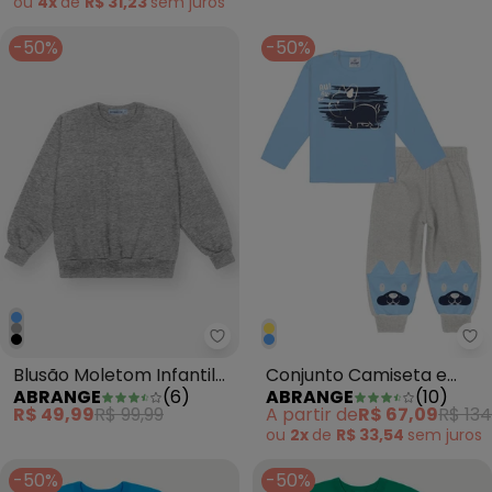
ou
4x
de
R$ 31,23
sem
juros
-50%
-50%
Abrange - Blusão Moletom Infan
Ab
Blusão Moletom Infantil
Conjunto Camiseta e
ABRANGE
(
6
)
ABRANGE
(
10
)
Menino Cinza
Calça Dog Baby Azul
R$ 49,99
R$ 99,99
A partir de
R$ 67,09
R$ 134
ou
2x
de
R$ 33,54
sem
juros
-50%
-50%