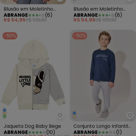
Abrange - Blusão em Moletinho W
Ab
Blusão em Moletinho
Blusão em Moletinho
ABRANGE
(
6
)
ABRANGE
(
6
)
Waffle Infantil Menino
Waffle Infantil Menino
R$ 54,95
R$ 109,90
R$ 54,95
R$ 109,90
Azul
Bege
-50%
-50%
Abrange - Jaqueta Dog Baby B
Ab
Jaqueta Dog Baby Bege
Conjunto Longo Infantil
ABRANGE
(
10
)
ABRANGE
(
1
)
Menino Creativity Azul