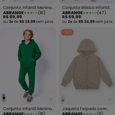
Abrange - Conjunto Infantil M
Ab
Conjunto Infantil Menino
Conjunto Básico Infantil
ABRANGE
(
91
)
ABRANGE
(
47
)
em Moletom Verde
Menino Azul
R$ 89,99
R$ 69,99
Stone
ou
3x
de
R$ 29,99
sem
juros
ou
2x
de
R$ 34,99
sem
juros
-50%
Abrange - Conjunto Infantil Me
Ab
Conjunto Infantil Menino
Jaqueta Felpada com
ABRANGE
(
91
)
ABRANGE
(
9
)
em Moletom Verde Vivid
Capuz Infantil Menino