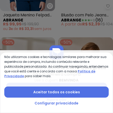
Abrange - Jaqueta Menino Fel
Ab
Jaqueta Menino Felpada
Blusão com Pelo Jeans
ABRANGE
ABRANGE
(
16
)
com Capuz Azul Marinho
Médio Azul
R$ 99,95
R$ 199,90
A partir de
R$ 52,39
R$ 104
ou
3x
de
R$ 33,31
sem
juros
-50%
-50%
Nós utilizamos cookies e tecnologias similares para melhorar sua
experiência de compra, incluindo conteúdo relevante e
publicidade personalizada. Ao continuar navegando, entendemos
Compre pelo app e ganhe
12% OFF + frete grátis
que você está ciente e concorda com a nossa
Política de
na sua primeira compra
Privacidade
para saber mais.
Use o cupom
BEMVINDA
Baixar app Posthaus
Aceitar todos os cookies
Agora não
Configurar privacidade
Abrange - Conjunto Peluciado B
Ab