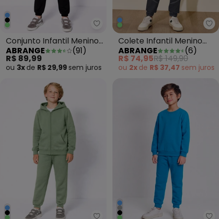
Abrange - Conjunto Infantil M
Ab
Conjunto Infantil Menino
Colete Infantil Menino
ABRANGE
(
91
)
ABRANGE
(
6
)
em Moletom Preto
Brave Verde
R$ 89,99
R$ 74,95
R$ 149,90
ou
3x
de
R$ 29,99
sem
juros
ou
2x
de
R$ 37,47
sem
juros