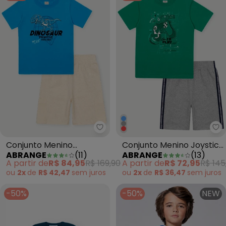
Abrange - Conjunto Menino Din
Ab
Conjunto Menino
Conjunto Menino Joystick
ABRANGE
(
11
)
ABRANGE
(
13
)
Dinossauro Azul
Cinza
A partir de
R$ 84,95
R$ 169,90
A partir de
R$ 72,95
R$ 145
ou
2x
de
R$ 42,47
sem
juros
ou
2x
de
R$ 36,47
sem
juros
-50%
-50%
NEW