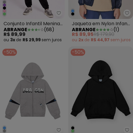
Abrange - Conjunto Infantil M
Ab
Conjunto Infantil Menina
Jaqueta em Nylon Infantil
ABRANGE
(
68
)
ABRANGE
(
1
)
em Moletom Preto
Menino Azul
R$ 89,99
R$ 89,95
R$ 179,90
ou
3x
de
R$ 29,99
sem
juros
ou
2x
de
R$ 44,97
sem
juros
-50%
-50%