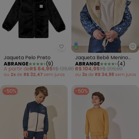
Abrange - Jaqueta Pelo Preto
Ab
Jaqueta Pelo Preto
Jaqueta Bebê Menino
ABRANGE
(
9
)
ABRANGE
(
4
)
Animais da Floresta Azul
A partir de
R$ 64,95
R$ 129,90
R$ 104,95
R$ 209,90
ou
2x
de
R$ 32,47
sem
juros
ou
3x
de
R$ 34,98
sem
juros
-50%
-50%