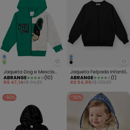
Abrange - Jaqueta Dog e Mesc
Ab
Jaqueta Dog e Mescla
Jaqueta Felpada Infantil
ABRANGE
(
10
)
ABRANGE
(
1
)
Baby Verde
Menino Preto
R$ 47,14
R$ 94,29
R$ 54,95
R$ 109,90
-50%
-50%