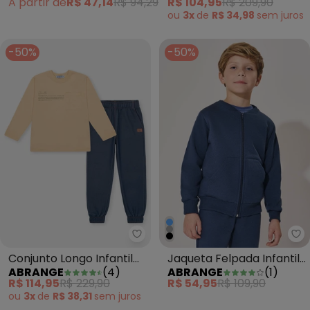
A partir de
R$ 47,14
R$ 94,29
R$ 104,95
R$ 209,90
ou
3x
de
R$ 34,98
sem
juros
-50%
-50%
Abrange - Conjunto Longo Infan
Ab
Conjunto Longo Infantil
Jaqueta Felpada Infantil
ABRANGE
(
4
)
ABRANGE
(
1
)
Menino Estampa 3d Bege
Menino Azul
R$ 114,95
R$ 229,90
R$ 54,95
R$ 109,90
ou
3x
de
R$ 38,31
sem
juros