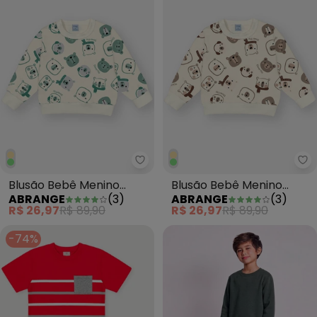
Abrange - Blusão Bebê Menino 
Ab
Blusão Bebê Menino
Blusão Bebê Menino
ABRANGE
(
3
)
ABRANGE
(
3
)
Ursinhos Verde
Ursinhos Bege
R$ 26,97
R$ 89,90
R$ 26,97
R$ 89,90
-74%