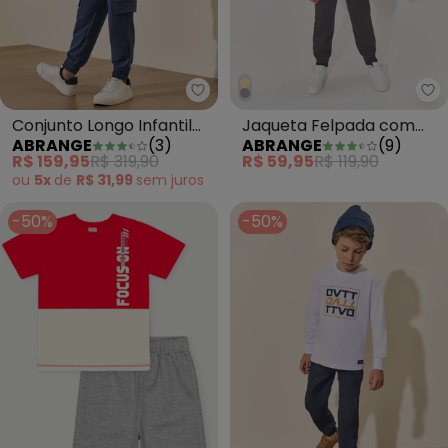
Abrange - Conjunto Longo Infant
Ab
Conjunto Longo Infantil
Jaqueta Felpada com
ABRANGE
(
3
)
ABRANGE
(
9
)
Menino Dvtt Azul
Capuz Infantil Menino
R$ 159,95
R$ 319,90
R$ 59,95
R$ 119,90
Cinza
ou
5x
de
R$ 31,99
sem
juros
-50%
-50%