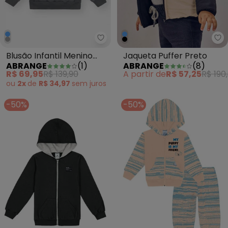
Abrange - Blusão Infantil Menin
Ab
Blusão Infantil Menino
Jaqueta Puffer Preto
ABRANGE
(
1
)
ABRANGE
(
8
)
Dvtt Season Cinza
R$ 69,95
R$ 139,90
A partir de
R$ 57,25
R$ 190
ou
2x
de
R$ 34,97
sem
juros
-50%
-50%