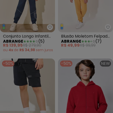
Abrange - Conjunto Longo Infan
Ab
Conjunto Longo Infantil
Blusão Moletom Felpado
ABRANGE
(
5
)
ABRANGE
(
7
)
Menino Outdoor Azul
Infantil Menino Amarelo
R$ 139,95
R$ 279,90
R$ 49,99
R$ 99,99
ou
4x
de
R$ 34,98
sem
juros
-50%
-50%
NEW