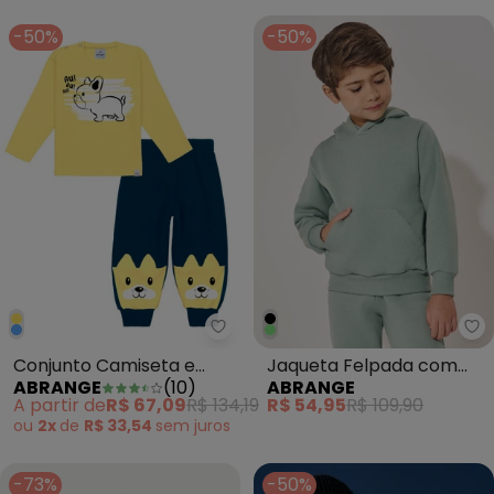
-50%
-50%
Abrange - Conjunto Camiseta 
Ab
Conjunto Camiseta e
Jaqueta Felpada com
ABRANGE
(
10
)
ABRANGE
Calça Dog Baby Amarelo
Capuz Infantil Menino
A partir de
R$ 67,09
R$ 134,19
R$ 54,95
R$ 109,90
Verde
ou
2x
de
R$ 33,54
sem
juros
-73%
-50%