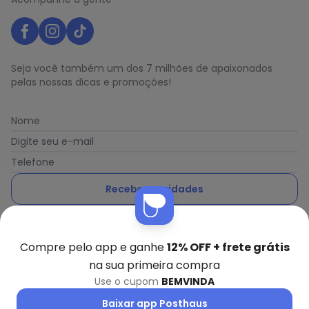
Seja você também um dos 7 milhões de apaixonados
pelas nossas dicas e promoções!
Nome
Digite seu e-mail
Telefone
Receber novidades
Ao enviar o cadastro, você concorda com a nossa
Política
de Privacidade
Compre pelo app e ganhe
12% OFF + frete grátis
na sua primeira compra
Use o cupom
BEMVINDA
Posthaus é uma marca da Posthaus Ltda / CNPJ:
Baixar app Posthaus