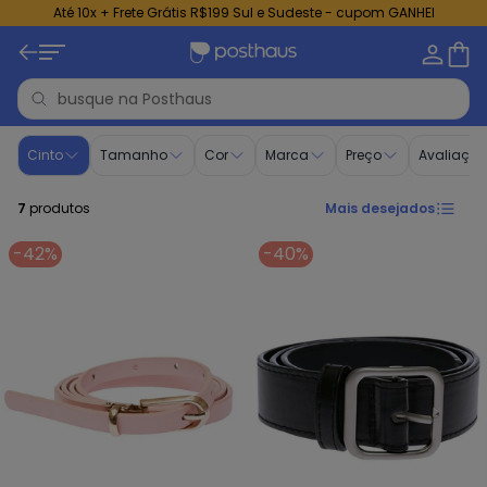
Até 10x + Frete Grátis R$199 Sul e Sudeste - cupom GANHEI
Cinto Feminino - Compre Online | Posthaus
Cinto
Tamanho
Cor
Marca
Preço
Avaliaçã
7
produtos
Mais desejados
-42%
-40%