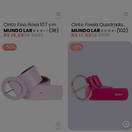
Mundo Lar - Cinto Fino Rosa 10
Mu
Cinto Fino Rosa 107 cm
Cinto Fivela Quadrada
MUNDO LAR
(
38
)
MUNDO LAR
(
102
)
Preto 103 cm
R$ 19,99
R$ 34,99
R$ 17,99
R$ 29,99
-50%
-61%
Qu
Quintess - Cinto Rosa Claro