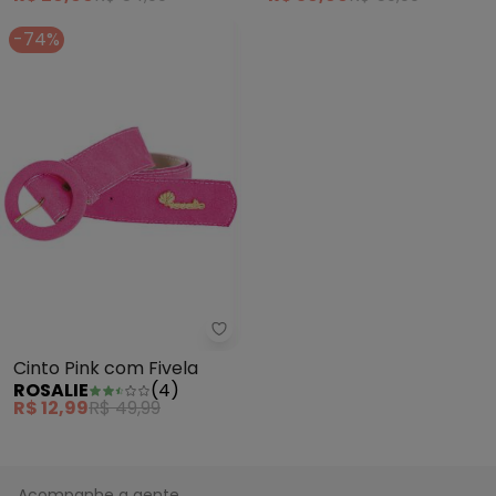
-74%
Rosalie - Cinto Pink com Fivela
Cinto Pink com Fivela
ROSALIE
(
4
)
R$ 12,99
R$ 49,99
Acompanhe a gente