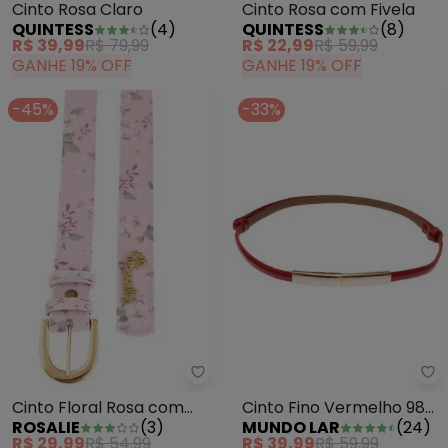
Cinto Rosa com Fivela
Cinto Rosa Claro
QUINTESS
(
8
)
QUINTESS
(
4
)
R$ 22,99
R$ 59,99
R$ 39,99
R$ 79,99
GANHE 19% OFF
GANHE 19% OFF
-45%
-33%
Rosalie - Cinto Floral Rosa com 
Mu
Cinto Floral Rosa com
Cinto Fino Vermelho 98
ROSALIE
(
3
)
MUNDO LAR
(
24
)
Fivela
cm
R$ 29,99
R$ 54,99
R$ 39,99
R$ 59,99