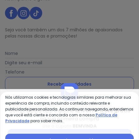
Seja você também um dos 7 milhões de apaixonados
pelas nossas dicas e promoções!
Nome
Digite seu e-mail
Telefone
Receber novidades
Nós utilizamos cookies e tecnologias similares para melhorar sua
Ao enviar o cadastro, você concorda com a nossa
Política
experiência de compra, incluindo conteúdo relevante e
de Privacidade
publicidade personalizada. Ao continuar navegando, entendemos
Compre pelo app e ganhe
12% OFF + frete grátis
que você está ciente e concorda com a nossa
Política de
na sua primeira compra
Privacidade
para saber mais.
Use o cupom
BEMVINDA
Posthaus é uma marca da Posthaus Ltda / CNPJ:
Baixar app Posthaus