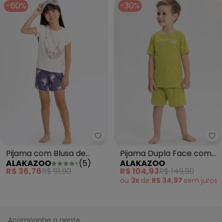
-60%
-30%
Alakazoo - Pijama com Blusa de
Al
Pijama com Blusa de
Pijama Dupla Face com
ALAKAZOO
(
5
)
ALAKAZOO
Mangas Curtas e Shorts
Shorts e Camiseta Verde
R$ 36,76
R$ 91,90
R$ 104,93
R$ 149,90
Roxo
ou
3x
de
R$ 34,97
sem
juros
Acompanhe a gente