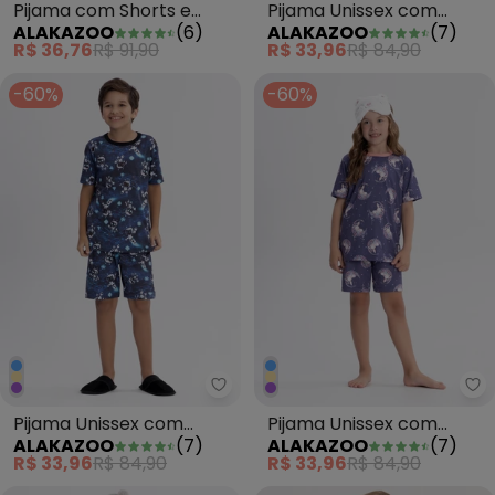
Pijama com Shorts e
Pijama Unissex com
ALAKAZOO
(
6
)
ALAKAZOO
(
7
)
Blusa de Mangas Curtas
Bermuda e Camiseta
R$ 36,76
R$ 91,90
R$ 33,96
R$ 84,90
Azul
Bege
-60%
-60%
Alakazoo - Pijama Unissex com
Al
Pijama Unissex com
Pijama Unissex com
ALAKAZOO
(
7
)
ALAKAZOO
(
7
)
Bermuda e Camiseta Azul
Bermuda e Camiseta
R$ 33,96
R$ 84,90
R$ 33,96
R$ 84,90
Roxo