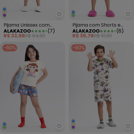
Alakazoo - Pijama Unissex com
Al
Pijama Unissex com
Pijama com Shorts e
ALAKAZOO
(
7
)
ALAKAZOO
(
6
)
Bermuda e Camiseta
Blusa de Mangas Curtas
R$ 33,96
R$ 84,90
R$ 36,76
R$ 91,90
Bege
Verde
-60%
-60%
Alakazoo - Pijama com Shorts e
Al