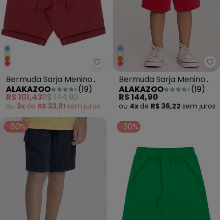
Alakazoo - Bermuda Sarja Meni
Al
Bermuda Sarja Menino
Bermuda Sarja Menino
ALAKAZOO
(
19
)
ALAKAZOO
(
19
)
com Elasticidade
com Elasticidade
R$ 101,43
R$ 144,90
R$ 144,90
Vermelho
Vermelho
ou
3x
de
R$ 33,81
sem
juros
ou
4x
de
R$ 36,22
sem
juros
-60%
-30%