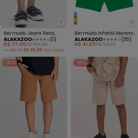
Alakazoo - Bermuda Jeans Reta
Al
Bermuda Jeans Reta
Bermuda Infantil Menino
ALAKAZOO
(
1
)
ALAKAZOO
(
35
)
Menino Detalhe na Barra
em Moletom Básica
R$ 77,96
R$ 194,90
R$ 41,93
R$ 59,90
Azul
Verde
ou
2x
de
R$ 38,98
sem
juros
-30%
-30%