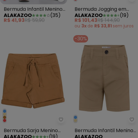
Alakazoo - Bermuda Infantil M
Al
Bermuda Infantil Menino
Bermuda Jogging em
ALAKAZOO
(
35
)
ALAKAZOO
(
19
)
em Moletom Básica
Sarja com Elastano Bege
R$ 41,93
R$ 59,90
R$ 101,43
R$ 144,90
Marrom
ou
3x
de
R$ 33,81
sem
juros
-30%
Alakazoo - Bermuda Sarja Meni
Al
Bermuda Sarja Menino
Bermuda Infantil Menino
ALAKAZOO
(
19
)
ALAKAZOO
com Elasticidade Bege
com Bolsos Bege