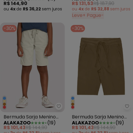
R$ 144,90
R$ 131,53
R$ 187,90
ou
4x
de
R$ 36,22
sem
juros
ou
4x
de
R$ 32,88
sem
juros
Leve+ Pague-
-30%
-30%
Alakazoo - Bermuda Sarja Meni
Al
Bermuda Sarja Menino
Bermuda Sarja Menino
ALAKAZOO
(
19
)
ALAKAZOO
(
19
)
com Elasticidade Bege
com Elasticidade Marrom
R$ 101,43
R$ 144,90
R$ 101,43
R$ 144,90