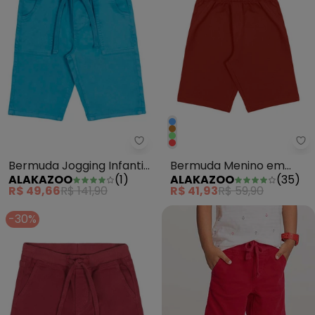
Alakazoo - Bermuda Jogging Infa
Al
Bermuda Jogging Infantil
Bermuda Menino em
ALAKAZOO
(
1
)
ALAKAZOO
(
35
)
Sarja Elastano Azul
Moletom Básica
R$ 49,66
R$ 141,90
R$ 41,93
R$ 59,90
Vermelho
-30%