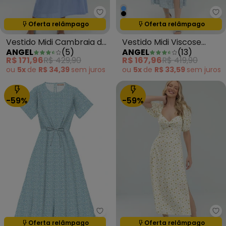
Angel - Vestido Midi Cambraia 
An
Oferta relâmpago
Oferta relâmpago
Termina em:
00:00:00
Termina em:
00:00:00
Vestido Midi Cambraia de
Vestido Midi Viscose
ANGEL
(
5
)
ANGEL
(
13
)
Algodão Azul
Estampada Azul
R$ 171,96
R$ 429,90
R$ 167,96
R$ 419,90
ou
5x
de
R$ 34,39
sem
juros
ou
5x
de
R$ 33,59
sem
juros
-59%
-59%
Angel - Vestido Midi Viscose E
An
Oferta relâmpago
Oferta relâmpago
Termina em:
00:00:00
Termina em:
00:00:00