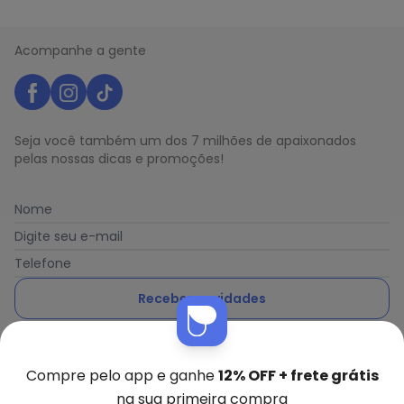
Acompanhe a gente
Seja você também um dos 7 milhões de apaixonados
pelas nossas dicas e promoções!
Nome
Digite seu e-mail
Telefone
Receber novidades
Ao enviar o cadastro, você concorda com a nossa
Política
de Privacidade
Compre pelo app e ganhe
12% OFF + frete grátis
na sua primeira compra