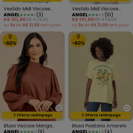
Vestido Midi Viscose
Vestido Midi Viscose
ANGEL
(
3
)
ANGEL
(
10
)
Estampada Azul
Estampada Amarelo
R$ 191,96
R$ 479,90
R$ 191,96
R$ 479,90
ou
6x
de
R$ 31,99
sem
juros
ou
6x
de
R$ 31,99
sem
juros
-60%
-60%
Angel - Blusa Viscose Manga Lo
An
Oferta relâmpago
Oferta relâmpago
Termina em:
00:00:00
Termina em:
00:00:00
Blusa Viscose Manga
Blusa Positano Amarelo
ANGEL
(
9
)
ANGEL
(
4
)
Longa Essential Marrom