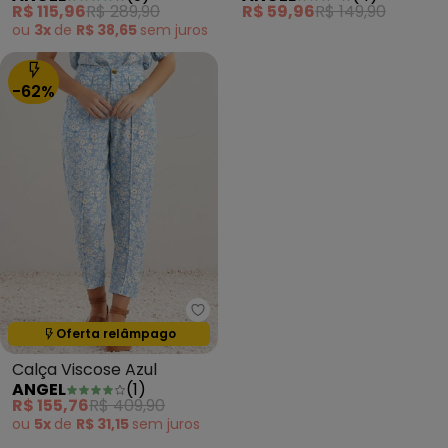
R$ 115,96
R$ 289,90
R$ 59,96
R$ 149,90
ou
3x
de
R$ 38,65
sem
juros
-62%
Angel - Calça Viscose Azul
Oferta relâmpago
Termina em:
00:00:00
Calça Viscose Azul
ANGEL
(
1
)
R$ 155,76
R$ 409,90
ou
5x
de
R$ 31,15
sem
juros