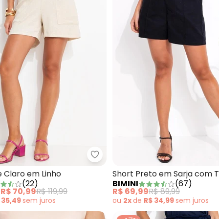
Bege em Tecido de Poliéster
Bimini - Short Bege Claro em Lin
e Claro em Linho
Short Preto em Sarja com T
(
22
)
BIMINI
(
67
)
Linho
e
R$ 70,99
R$ 119,99
R$ 69,99
R$ 89,99
 35,49
sem
juros
ou
2x
de
R$ 34,99
sem
juros