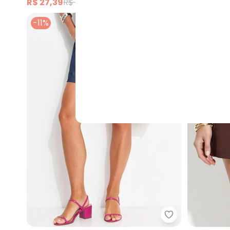
R$ 27,39
R$ 49,99
R$ 37,99
R
-11%
-40%
Bimini - Short 