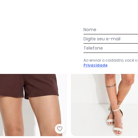
$ 59,99
R$ 31,44
R$ 59,99
-38%
Nome
Digite seu e-mail
Telefone
Ao enviar o cadastro, você
Privacidade
Azul em Jeans Leve
Bimini - Short Marrom em Malh