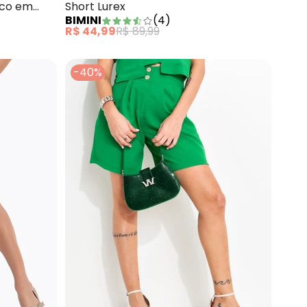
nco em
Short Lurex
BIMINI
(
4
)
R$ 44,99
R$ 89,99
-40%