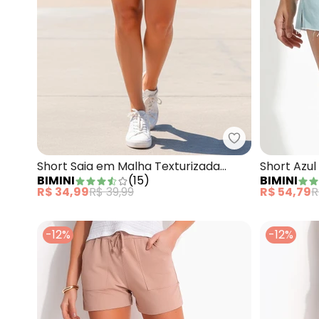
Bimini - Short
Short Saia em Malha Texturizada
Short Azul
BIMINI
(
15
)
BIMINI
Verde
R$ 34,99
R$ 39,99
R$ 54,79
R
-12%
-12%