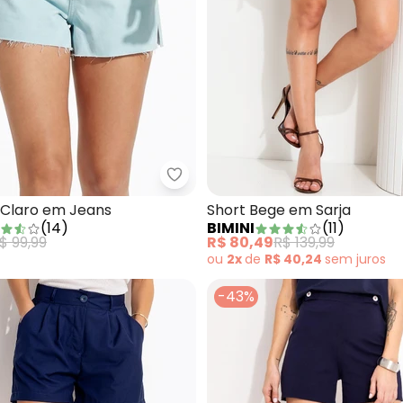
 Saia em Malha Texturizada Verde
Bimini - Short Azul Claro em Jea
 Claro em Jeans
Short Bege em Sarja
(
14
)
BIMINI
(
11
)
$ 99,99
R$ 80,49
R$ 139,99
ou
2x
de
R$ 40,24
sem
juros
-43%