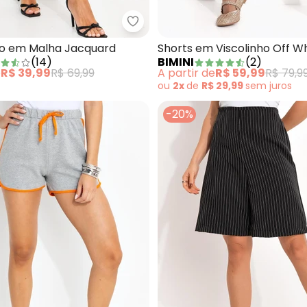
lfaiataria Kali Preto
Bimini - Short Preto em Malha 
to em Malha Jacquard
Shorts em Viscolinho Off W
(
14
)
BIMINI
(
2
)
e
R$ 39,99
R$ 69,99
A partir de
R$ 59,99
R$ 79,9
ou
2x
de
R$ 29,99
sem
juros
-20%