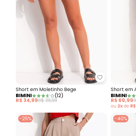
Short em Moletinho Bege
Short em A
BIMINI
(
12
)
BIMINI
R$ 34,99
R$ 39,99
R$ 69,99
R
ou
2x
de
R$
-25%
-40%