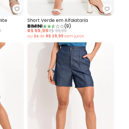
Jacquard
Bimini - Shorts em Viscolinho Off White
Bimini - 
hite
Short Verde em Alfaiataria
BIMINI
(
9
)
9
R$ 59,99
R$ 99,99
ou
2x
de
R$ 29,99
sem
juros