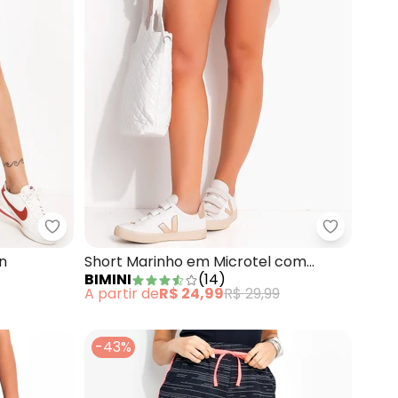
Bimini - Short Azul Escuro em Cotton
Bimini - 
n
Short Marinho em Microtel com
BIMINI
(
14
)
Elastano
A partir de
R$ 24,99
R$ 29,99
-43%