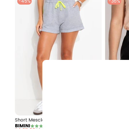
-45%
-36%
Bimini - Short
Short Mescla Claro em Moletom
Short Pre
BIMINI
(
12
)
BIMINI