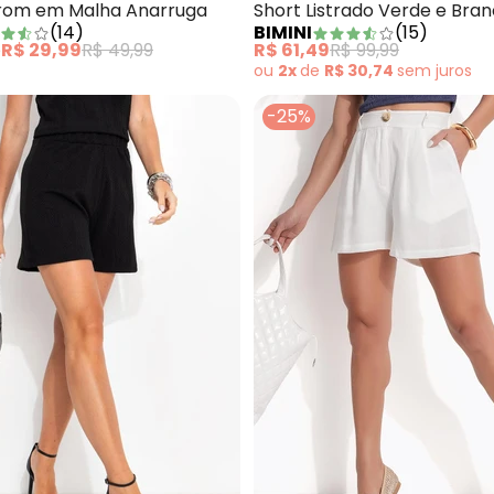
rom em Malha Anarruga
Short Listrado Verde e Bra
(
14
)
BIMINI
(
15
)
Tecido Plano Li
e
R$ 29,99
R$ 49,99
R$ 61,49
R$ 99,99
ou
2x
de
R$ 30,74
sem
juros
-25%