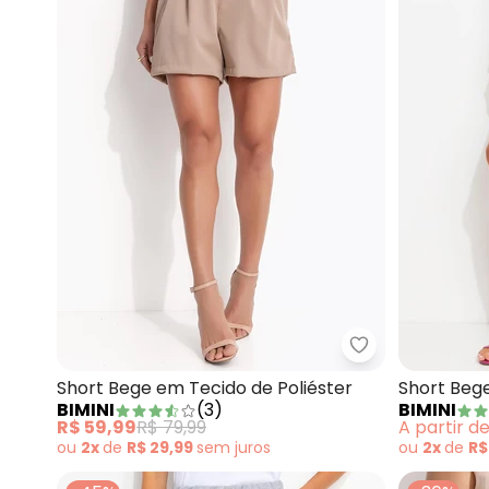
Bimini - Short 
Short Bege em Tecido de Poliéster
Short Beg
BIMINI
(
3
)
BIMINI
R$ 59,99
R$ 79,99
A partir d
ou
2x
de
R$ 29,99
sem
juros
ou
2x
de
R$