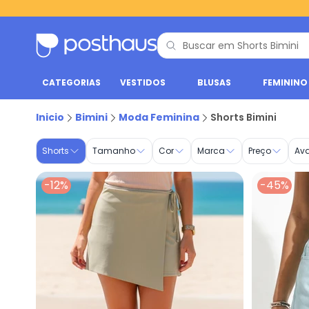
CATEGORIAS
VESTIDOS
BLUSAS
FEMININO
Shorts - Moda Feminina | Bimini
Inicio
Bimini
Moda Feminina
Shorts Bimini
Shorts
Tamanho
Cor
Marca
Preço
Av
-12%
-45%