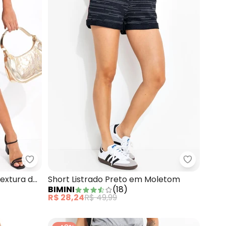
ho
Bimini - Short Preto em Sarja com Textura de Lin
Bimini - 
extura de
Short Listrado Preto em Moletom
BIMINI
(
18
)
R$ 28,24
R$ 49,99