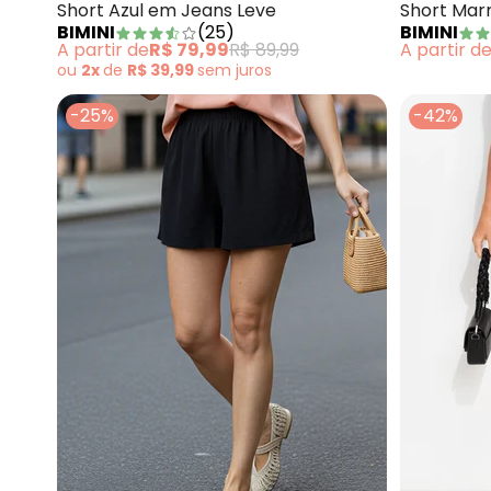
Short Azul em Jeans Leve
Short Mar
BIMINI
(
25
)
BIMINI
A partir de
R$ 79,99
R$ 89,99
A partir d
ou
2x
de
R$ 39,99
sem
juros
-25%
-42%