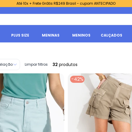
Até 10x + Frete Grátis R$249 Brasil - cupom ANTECIPADO
PLUS SIZE
MENINAS
MENINOS
CALÇADOS
32
produtos
aliação
Limpar filtros
-42%