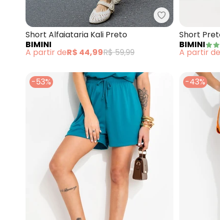
Bimini - Short A
Short Alfaiataria Kali Preto
Short Pre
BIMINI
BIMINI
A partir de
R$ 44,99
R$ 59,99
A partir d
-53%
-43%