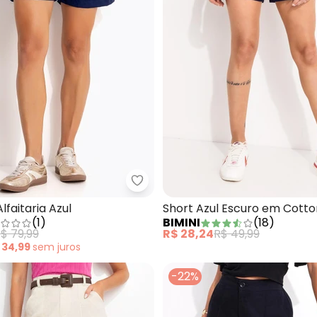
Bimini - Short em Moletinho Bege
Bimini - Short em Alfaitaria Azul
lfaitaria Azul
Short Azul Escuro em Cotto
(
1
)
BIMINI
(
18
)
$ 79,99
R$ 28,24
R$ 49,99
 34,99
sem
juros
-22%