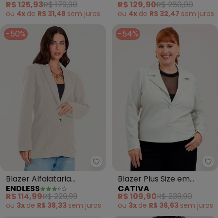
R$ 125,93
R$ 179,90
R$ 129,90
R$ 260,00
ou
4x
de
R$ 31,48
sem
juros
ou
4x
de
R$ 32,47
sem
juros
-50%
-54%
Endless - Blazer Alfaiataria Fer
Blazer Alfaiataria
Blazer Plus Size em
ENDLESS
CATIVA
Ferminino (Bege)
Tecido com Brilho (Off
R$ 114,99
R$ 229,99
R$ 109,90
R$ 239,90
White)
ou
3x
de
R$ 38,33
sem
juros
ou
3x
de
R$ 36,63
sem
juros