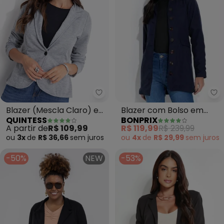
bo
Quintess - Blazer (Mescla Clar
Blazer com Bolso em
Blazer (Mescla Claro) em
BONPRIX
QUINTESS
Lapela Frontal (Marinho)
Moletinho
R$ 119,99
R$ 239,99
A partir de
R$ 109,99
ou
4x
de
R$ 29,99
sem
juros
ou
3x
de
R$ 36,66
sem
juros
-50%
NEW
-53%