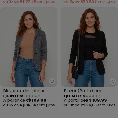
ou
3x
de
R$ 37,66
sem
juros
ou
3x
de
R$ 39,33
sem
juros
Quintess - Blazer em Moletinho
Qu
Blazer em Moletinho
Blazer (Preto) em
QUINTESS
QUINTESS
(Abstrato Preto)
Moletinho
A partir de
R$ 109,99
A partir de
R$ 109,99
ou
3x
de
R$ 36,66
sem
juros
ou
3x
de
R$ 36,66
sem
juros