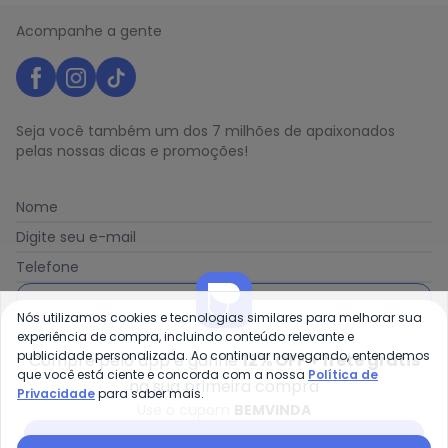
Acompanhe a gente
Seja você também um dos 7 milhões de apaixonados
pelas nossas dicas e promoções!
Nome
Digite seu e-mail
Telefone
Receber novidades
Nós utilizamos cookies e tecnologias similares para melhorar sua
experiência de compra, incluindo conteúdo relevante e
Ao enviar o cadastro, você concorda com a nossa
Política
publicidade personalizada. Ao continuar navegando, entendemos
Compre pelo app e ganhe
12% OFF + frete grátis
de Privacidade
que você está ciente e concorda com a nossa
Política de
na sua primeira compra
Privacidade
para saber mais.
Use o cupom
BEMVINDA
Baixar app Posthaus