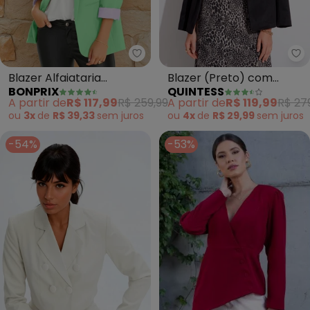
bonprix - Blazer Alfaiataria Al
Qu
Blazer Alfaiataria
Blazer (Preto) com
BONPRIX
QUINTESS
Alongado (Verde Água)
Corrente e Bolsos
A partir de
R$ 117,99
R$ 259,99
A partir de
R$ 119,99
R$ 27
ou
3x
de
R$ 39,33
sem
juros
ou
4x
de
R$ 29,99
sem
juros
-54%
-53%