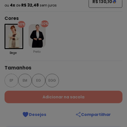
R$ 130,10
4x
R$ 32,48
ou
de
sem juros
Cores
50%
50%
Preto
Bege
Tamanhos
EP
EM
EG
EGG
Adicionar na sacola
Desejos
Compartilhar