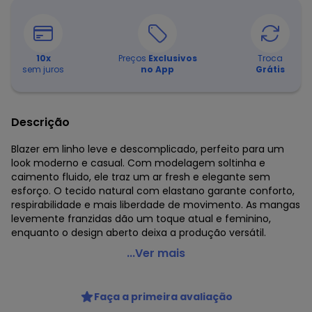
10
x
Preços
Exclusivos
Troca
sem juros
no App
Grátis
Descrição
Blazer em linho leve e descomplicado, perfeito para um
look moderno e casual. Com modelagem soltinha e
caimento fluido, ele traz um ar fresh e elegante sem
esforço. O tecido natural com elastano garante conforto,
respirabilidade e mais liberdade de movimento. As mangas
levemente franzidas dão um toque atual e feminino,
enquanto o design aberto deixa a produção versátil.
Cativa - Blazer Plus Size em Linho Bege
...Ver mais
Código do produto: 8491390
Comprimento da manga: Longa
Faça a primeira avaliação
Modelo da manga: Bufante