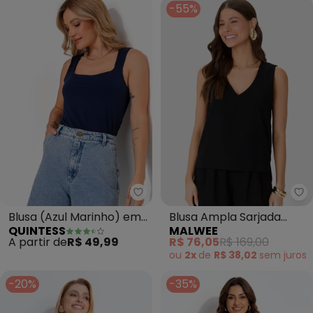
-55%
Quintess - Blusa (Azul Marinho)
Ma
Blusa (Azul Marinho) em
Blusa Ampla Sarjada
QUINTESS
MALWEE
Microflex
Decote "V" (Preto)
A partir de
R$ 49,99
R$ 76,05
R$ 169,00
ou
2x
de
R$ 38,02
sem
juros
-20%
-35%