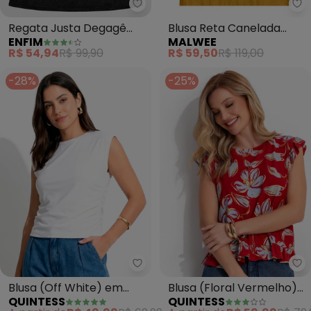
Enfim - Regata Justa Degagê co
Ma
Regata Justa Degagê
Blusa Reta Canelada
ENFIM
MALWEE
com Brilho (Preto)
(Amarelo)
R$ 54,94
R$ 99,90
R$ 59,50
R$ 119,00
-28%
-25%
Quintess - Blusa (Off White) e
Qu
Blusa (Off White) em
Blusa (Floral Vermelho)
QUINTESS
QUINTESS
Cotton
em Malha de Viscolycra