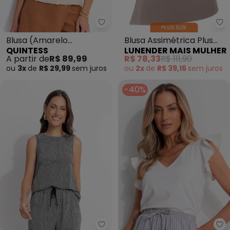
Quintess - Blusa (Amarelo Mant
Lu
Blusa (Amarelo
Blusa Assimétrica Plus
QUINTESS
LUNENDER MAIS MULHER
Manteiga) em Malha
Size sem Mangas (Cinza)
A partir de
R$ 89,99
R$ 78,33
R$ 111,90
Texturizada
ou
3x
de
R$ 29,99
sem
juros
ou
2x
de
R$ 39,16
sem
juros
-40%
Quintess - Blusa (Espinha de Pe
Qu