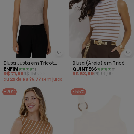
Enfim - Blusa Justa em Tricot (A
Qu
Blusa Justa em Tricot
Blusa (Areia) em Tricô
ENFIM
QUINTESS
(Areia)
R$ 71,55
R$ 159,00
R$ 53,99
R$ 99,99
ou
2x
de
R$ 35,77
sem
juros
-20%
-55%