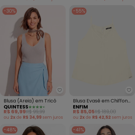
-30%
-55%
Quintess - Blusa (Areia) em Tri
En
Blusa (Areia) em Tricô
Blusa Evasê em Chiffon
QUINTESS
ENFIM
(Off White)
R$ 69,99
R$ 99,99
R$ 85,05
R$ 189,00
ou
2x
de
R$ 34,99
sem
juros
ou
2x
de
R$ 42,52
sem
juros
-48%
-41%