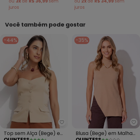
ou
3x
de
R$ 36,99
sem
ou
2x
de
R$ 34,99
sem
juros
juros
Você também pode gostar
-44%
-35%
Quintess - Top sem Alça (Bege)
Qu
Top sem Alça (Bege) em
Blusa (Bege) em Malha
QUINTESS
QUINTESS