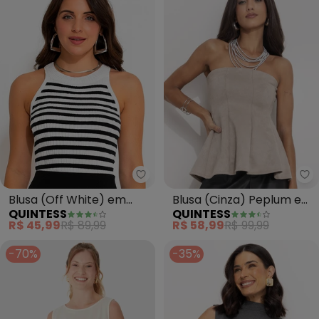
Quintess - Blusa (Off White) em
Qu
Blusa (Off White) em
Blusa (Cinza) Peplum em
QUINTESS
QUINTESS
Tricô
Malha Suede
R$ 45,99
R$ 89,99
R$ 58,99
R$ 99,99
-70%
-35%