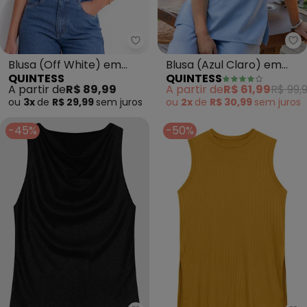
Quintess - Blusa (Off White) e
Qu
Blusa (Off White) em
Blusa (Azul Claro) em
QUINTESS
QUINTESS
Malha Texturizada
Tecido Viscose com
A partir de
R$ 89,99
A partir de
R$ 61,99
R$ 99,
Poliéster
ou
3x
de
R$ 29,99
sem
juros
ou
2x
de
R$ 30,99
sem
juros
-45%
-50%