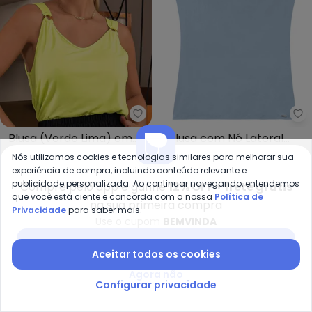
Quintess - Blusa (Verde Lima) 
Ou
Blusa (Verde Lima) em
Blusa com Nó Lateral
QUINTESS
OUTLET
Malha de Viscose
Adulto Feminino (Azul)
Nós utilizamos cookies e tecnologias similares para melhorar sua
A partir de
R$ 44,99
R$ 79,99
R$ 71,15
R$ 74,90
experiência de compra, incluindo conteúdo relevante e
ou
2x
de
R$ 35,57
sem
juros
publicidade personalizada. Ao continuar navegando, entendemos
Compre pelo app e ganhe
12% OFF + frete grátis
que você está ciente e concorda com a nossa
Política de
na sua primeira compra
-50%
-55%
Privacidade
para saber mais.
Use o cupom
BEMVINDA
Baixar app Posthaus
Aceitar todos os cookies
Agora não
Configurar privacidade