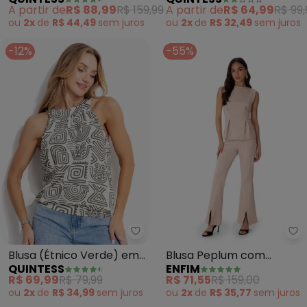
Alfaiataria
Tricô
A partir de
R$ 88,99
R$ 159,99
A partir de
R$ 64,99
R$ 99,
ou
2x
de
R$ 44,49
sem
juros
ou
2x
de
R$ 32,49
sem
juros
-12%
-55%
Quintess - Blusa (Étnico Verde
En
Blusa (Étnico Verde) em
Blusa Peplum com
QUINTESS
ENFIM
Malha de Viscose
Pences (Areia)
R$ 69,99
R$ 79,99
R$ 71,55
R$ 159,00
ou
2x
de
R$ 34,99
sem
juros
ou
2x
de
R$ 35,77
sem
juros