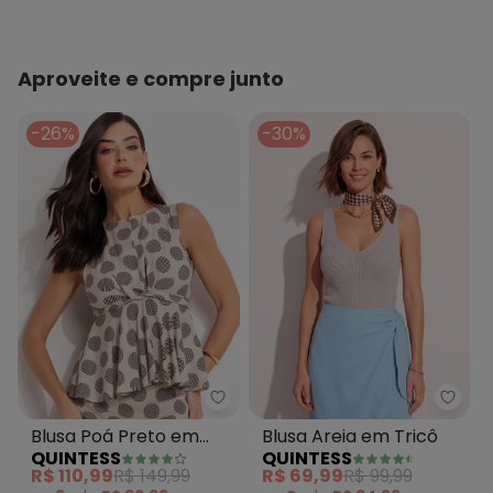
Aproveite e compre junto
-26%
-30%
Quintess - Blusa Poá Preto em 
Quint
Blusa Poá Preto em
Blusa Areia em Tricô
QUINTESS
QUINTESS
Viscose Plana
R$ 110,99
R$ 149,99
R$ 69,99
R$ 99,99