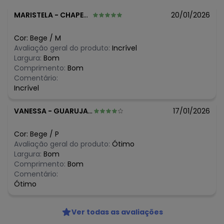
N/D*
março/2026
N/D*
fevereiro/2026
MARISTELA
-
CHAPECO - SC
20/01/2026
Cor:
Bege
/
M
Avaliação geral do produto:
Incrível
Largura:
Bom
Comprimento:
Bom
Comentário:
Incrível
VANESSA
-
GUARUJA - SP
17/01/2026
Cor:
Bege
/
P
Avaliação geral do produto:
Ótimo
Largura:
Bom
Comprimento:
Bom
Comentário:
Ótimo
Ver todas as avaliações