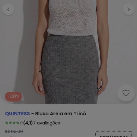
Quin
-30%
QUINTESS
-
Blusa Areia em Tricô
(
4,1
)
7
avaliações
R$ 99,99