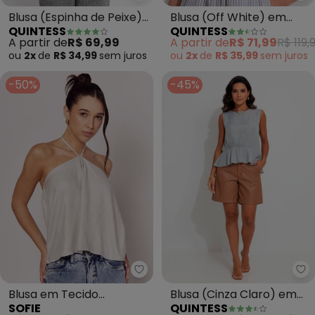
Blusa (Espinha de Peixe)
Blusa (Off White) em
QUINTESS
QUINTESS
em Malha de Viscose
Crepe Plano
A partir de
R$ 69,99
A partir de
R$ 71,99
R$ 119,
ou
2x
de
R$ 34,99
sem
juros
ou
2x
de
R$ 35,99
sem
juros
-50%
-45%
Sofie - Blusa em Tecido Aceti
Qu
Blusa em Tecido
Blusa (Cinza Claro) em
SOFIE
QUINTESS
Acetinado com
Viscose Slub