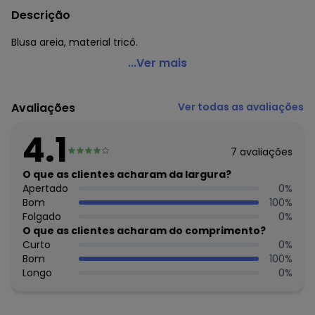
Descrição
Blusa areia, material tricô.
Quintess - Blusa Areia em Tricô
...Ver mais
Código do produto: 3725865
Comprimento: Tradicional
Avaliações
Ver todas as avaliações
Material: Tricô
Estação: Verão
4.1
Situação de Uso: Casual
7
avaliações
Composição Material: 43.8% Acrílico, 43.8% Poliéster, 10%
Poliamida, 2.4% Viscose
O que as clientes acharam da largura?
Apertado
0
%
Histórico de preços
Bom
100
%
Folgado
0
%
O preço apresentado abaixo é o menor oferecido em
O que as clientes acharam do comprimento?
algum dia do mês, para o menor tamanho disponível.
Curto
0
%
N/D*
agosto/2026
Bom
100
%
N/D*
julho/2026
Longo
0
%
N/D*
junho/2026
N/D*
maio/2026
R$ 79,99
abril/2026