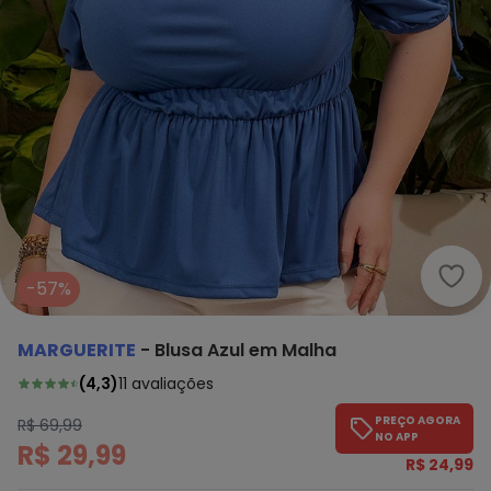
Marg
-57%
MARGUERITE
-
Blusa Azul em Malha
(
4,3
)
11
avaliações
PREÇO AGORA
R$ 69,99
NO APP
R$ 29,99
R$ 24,99