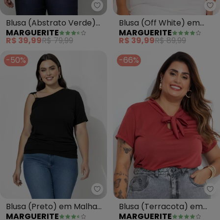
Marguerite - Blusa (Abstrato 
Ma
Blusa (Abstrato Verde)
Blusa (Off White) em
MARGUERITE
MARGUERITE
em Canelado
Malha Texturizad
R$ 39,99
R$ 79,99
R$ 39,99
R$ 89,99
-50%
-66%
Marguerite - Blusa (Preto) em 
Ma
Blusa (Preto) em Malha
Blusa (Terracota) em
MARGUERITE
MARGUERITE
de Viscose
Malha Flamê