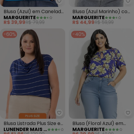
Marguerite - Blusa (Azul) em 
Ma
Blusa (Azul) em Canelado
Blusa (Azul Marinho) com
MARGUERITE
MARGUERITE
com Botões
Bordado
R$ 39,99
R$ 79,99
R$ 44,99
R$ 59,99
-60%
-40%
Lunender Mais Mulher - Blusa Li
Ma
Blusa Listrada Plus Size e
Blusa (Floral Azul) em
LUNENDER MAIS MULHER
MARGUERITE
Gola Degagê (Azul)
Malha Flamê