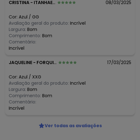
N/D*
junho/2026
CRISTINA
-
ITANHAEM - SP
08/03/2025
N/D*
maio/2026
R$ 39,99
abril/2026
Cor:
Azul
/
GG
N/D*
março/2026
Avaliação geral do produto:
Incrível
R$ 34,99
fevereiro/2026
Largura:
Bom
Comprimento:
Bom
Comentário:
Incrível
JAQUELINE
-
FORQUILHINHA - SC
17/03/2025
Cor:
Azul
/
XXG
Avaliação geral do produto:
Incrível
Largura:
Bom
Comprimento:
Bom
Comentário:
Incrível
Ver todas as avaliações