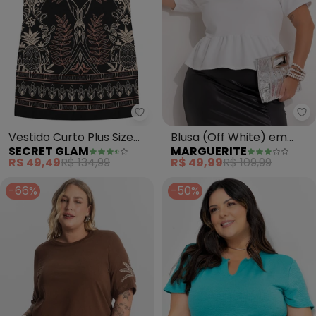
Secret Glam - Vestido Curto Plu
Ma
Vestido Curto Plus Size
Blusa (Off White) em
SECRET GLAM
MARGUERITE
(Preto)
Malha Crepe
R$ 49,49
R$ 134,99
R$ 49,99
R$ 109,99
-66%
-50%