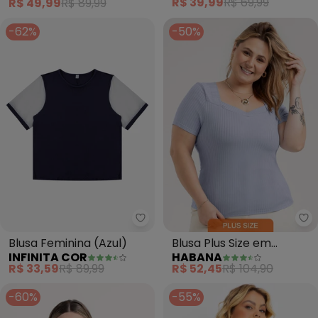
R$ 39,99
R$ 69,99
R$ 49,99
R$ 89,99
Bordado
-62%
-50%
Infinita Cor - Blusa Feminina (Az
Blusa Feminina (Azul)
Blusa Plus Size em
INFINITA COR
HABANA
Canelado (Azul)
R$ 33,59
R$ 89,99
R$ 52,45
R$ 104,90
-60%
-55%