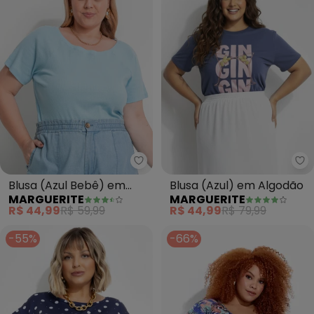
Marguerite - Blusa (Azul Bebê)
Ma
Blusa (Azul Bebê) em
Blusa (Azul) em Algodão
MARGUERITE
MARGUERITE
Canelado
R$ 44,99
R$ 59,99
R$ 44,99
R$ 79,99
-55%
-66%