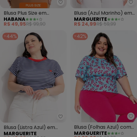
Ma
Blusa Plus Size em
Blusa (Azul Marinho) em
HABANA
MARGUERITE
Misturinha (Azul)
Malha Flamê
R$ 49,95
R$ 99,90
R$ 24,99
R$ 59,99
-44%
-42%
Ma
Marguerite - Blusa (Listra Azu
Blusa (Folhas Azul) com
Blusa (Listra Azul) em
MARGUERITE
MARGUERITE
Recorte Vazado Plus Size
Ribana Canelada com