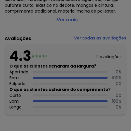
bufante curta, elástico no decote, mangas e cintura,
comprimento tradicional, material malha de poliéster.
Marguerite - Blusa Azul em Malha
...Ver mais
Código do produto: 3671625
Modelagem: Solta
Avaliações
Ver todas as avaliações
Decote frente: Ciganinha
Comprimento da manga: Curta
4.3
Modelo da manga: Bufante
11
avaliações
Complemento: Elástico na cintura;Elástico no decote;
Comprimento: Tradicional
O que as clientes acharam da largura?
Material: Malha de Poliéster
Apertado
0
%
Estação: Ano Inteiro
Bom
100
%
Situação de Uso: Festa
Folgado
0
%
Composição Material: 100% Poliéster
O que as clientes acharam do comprimento?
Curto
0
%
Histórico de preços
Bom
100
%
Longo
0
%
O preço apresentado abaixo é o menor oferecido em
algum dia do mês, para o menor tamanho disponível.
N/D*
agosto/2026
N/D*
julho/2026