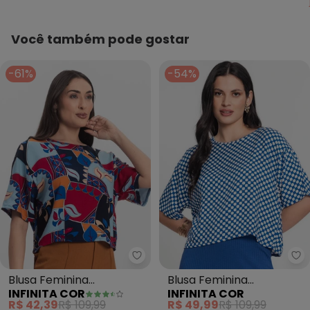
Você também pode gostar
-61%
-54%
Infinita Cor - Blusa Feminina E
In
Blusa Feminina
Blusa Feminina
INFINITA COR
INFINITA COR
Estampada (Azul)
Estampada Infinita Cor
R$ 42,39
R$ 109,99
R$ 49,99
R$ 109,99