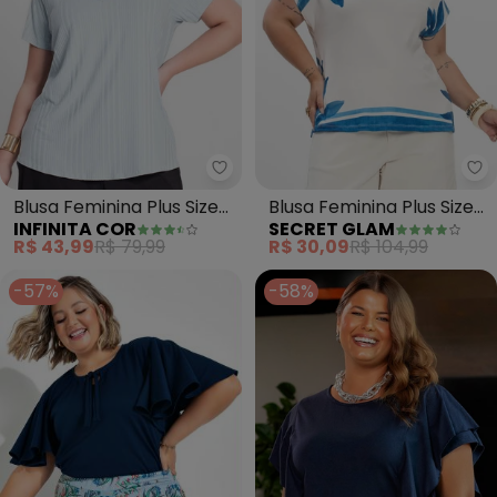
Infinita Cor - Blusa Feminina Plus
Se
Blusa Feminina Plus Size
Blusa Feminina Plus Size
INFINITA COR
SECRET GLAM
(Azul)
(Azul)
R$ 43,99
R$ 79,99
R$ 30,09
R$ 104,99
-57%
-58%