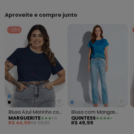
Aproveite e compre junto
-25%
Marguerite - Blusa Azul Marinh
Quin
Blusa Azul Marinho com
Blusa com Mangas
MARGUERITE
QUINTESS
Bordado
Curtas Oceano Azul
R$ 44,99
R$ 59,99
R$ 49,99