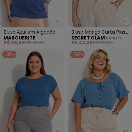
Marguerite - Blusa Azul em Alg
Se
Blusa Azul em Algodão
Blusa Manga Curta Plus
MARGUERITE
SECRET GLAM
Size (Azul)
R$ 39,99
R$ 79,99
R$ 43,99
R$ 124,99
-35%
-50%