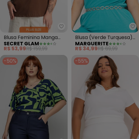
Secret Glam - Blusa Feminina 
Ma
Blusa Feminina Manga
Blusa (Verde Turquesa)
SECRET GLAM
MARGUERITE
Curta (Marrom)
em Malha Anarruga
R$ 53,99
R$ 159,99
R$ 34,99
R$ 69,99
-50%
-55%