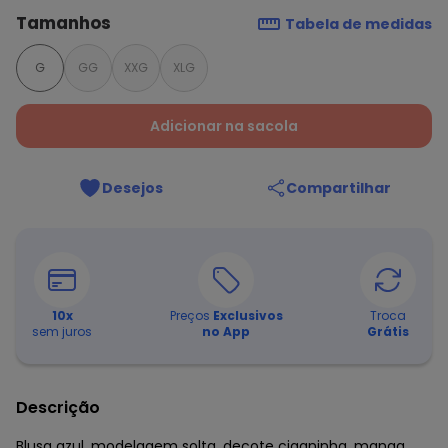
Tamanhos
Tabela de medidas
G
GG
XXG
XLG
Adicionar na sacola
Desejos
Compartilhar
10
x
Preços
Exclusivos
Troca
sem juros
no App
Grátis
Descrição
Blusa azul, modelagem solta, decote ciganinha, manga