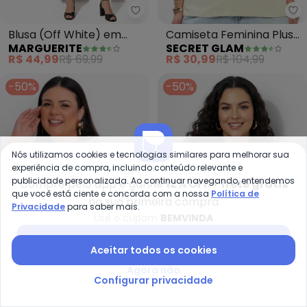
Marguerite - Blusa (Off White) 
Se
Blusa (Off White) em
Camiseta Feminina Plus
MARGUERITE
SECRET GLAM
Poliviscose
Size (Verde)
R$ 44,99
R$ 69,99
R$ 30,99
R$ 104,99
-50%
-50%
Nós utilizamos cookies e tecnologias similares para melhorar sua
experiência de compra, incluindo conteúdo relevante e
publicidade personalizada. Ao continuar navegando, entendemos
Compre pelo app e ganhe
12% OFF + frete grátis
que você está ciente e concorda com a nossa
Política de
na sua primeira compra
Privacidade
para saber mais.
Use o cupom
BEMVINDA
Baixar app Posthaus
Aceitar todos os cookies
Agora não
Marguerite - Blusa (Off White)
Ma
Configurar privacidade
Blusa (Off White) com
Blusa (Preta) em Malha
MARGUERITE
MARGUERITE