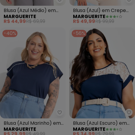
Marguerite - Blusa (Azul Médio
Ma
Blusa (Azul Médio) em
Blusa (Azul) em Crepe
MARGUERITE
MARGUERITE
Malha de Viscose
Plano
R$ 44,99
R$ 69,99
R$ 49,99
R$ 99,99
-40%
-56%
Marguerite - Blusa (Azul Marinh
Ma
Blusa (Azul Marinho) em
Blusa (Azul Escuro) em
MARGUERITE
MARGUERITE
Malha de Poliéster
Malha de Viscose
R$ 29,99
R$ 49,99
R$ 34,99
R$ 79,99