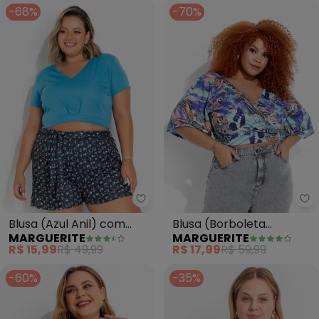
-68%
-70%
Marguerite - Blusa (Azul Anil) c
Ma
Blusa (Azul Anil) com
Blusa (Borboleta
MARGUERITE
MARGUERITE
Punho na Barra Plus Size
Abstrata)
R$ 15,99
R$ 49,99
R$ 17,99
R$ 59,99
-60%
-35%