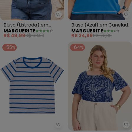
Marguerite - Blusa (Listrada) e
Ma
Blusa (Listrada) em
Blusa (Azul) em Canelado
MARGUERITE
MARGUERITE
Malha Listrada
com Botões
R$ 49,99
R$ 69,99
R$ 34,99
R$ 79,99
-55%
-64%
Malwee - Blusa em Malha Listra
Se