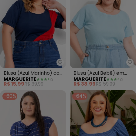
Marguerite - Blusa (Azul Marin
Ma
Blusa (Azul Marinho) com
Blusa (Azul Bebê) em
MARGUERITE
MARGUERITE
Recortes Contrastantes
Canelado
R$ 15,99
R$ 39,99
R$ 38,99
R$ 59,99
-60%
-64%