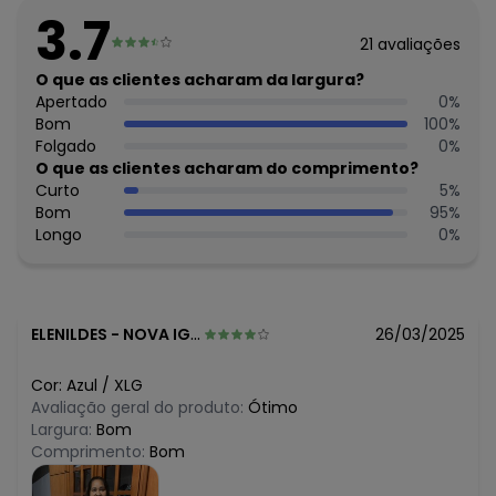
O preço apresentado abaixo é o menor oferecido em
3.7
algum dia do mês, para o menor tamanho disponível.
21
avaliações
R$ 34,99
agosto/2026
N/D*
O que as clientes acharam da largura?
julho/2026
R$ 39,99
Apertado
0
%
junho/2026
R$ 39,99
Bom
100
%
maio/2026
R$ 44,99
Folgado
0
%
abril/2026
R$ 39,99
O que as clientes acharam do comprimento?
março/2026
R$ 39,99
Curto
5
%
fevereiro/2026
Bom
95
%
Longo
0
%
ELENILDES
-
NOVA IGUACU - RJ
26/03/2025
Cor:
Azul
/
XLG
Avaliação geral do produto:
Ótimo
Largura:
Bom
Comprimento:
Bom