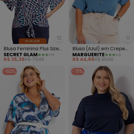
Secret Glam - Blusa Feminina Pl
Ma
Blusa Feminina Plus Size
Blusa (Azul) em Crepe
SECRET GLAM
MARGUERITE
Geométrica (Azul)
Plano
R$ 35,39
R$ 79,99
R$ 44,99
R$ 99,99
-62%
-71%