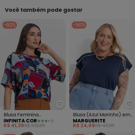
Você também pode gostar
-62%
-50%
Infinita Cor - Blusa Feminina E
Ma
Blusa Feminina
Blusa (Azul Marinho) em
INFINITA COR
MARGUERITE
Estampada (Azul)
Malha de Poliéster
R$ 41,39
R$ 109,99
R$ 24,99
R$ 49,99