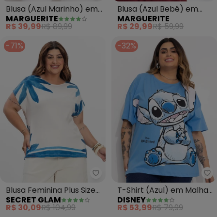
Blusa (Azul Marinho) em
Blusa (Azul Bebê) em
MARGUERITE
MARGUERITE
Malha Texturizada
Malha Suede Macia
R$ 39,99
R$ 89,99
R$ 29,99
R$ 59,99
-71%
-32%
Secret Glam - Blusa Feminina Plu
Di
Blusa Feminina Plus Size
T-Shirt (Azul) em Malha
SECRET GLAM
DISNEY
(Azul)
de Algodão Penteado
R$ 30,09
R$ 104,99
R$ 53,99
R$ 79,99