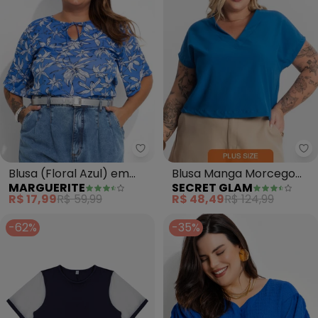
Marguerite - Blusa (Floral Azu
Se
Blusa (Floral Azul) em
Blusa Manga Morcego
MARGUERITE
SECRET GLAM
Malha com Amarração
Plus Size (Azul)
R$ 17,99
R$ 59,99
R$ 48,49
R$ 124,99
-62%
-35%