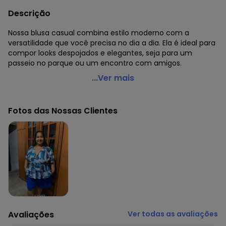
Descrição
Nossa blusa casual combina estilo moderno com a
versatilidade que você precisa no dia a dia. Ela é ideal para
compor looks despojados e elegantes, seja para um
passeio no parque ou um encontro com amigos.
Marguerite - Blusa Azul Marinho em Malha com Elastano
...Ver mais
Código do produto: 3806444
Modelagem: Solta
Fotos das Nossas Clientes
Decote frente: Transpassado
Decote costas: Redondo
Comprimento da manga: Curta
Complemento: Elástico na cintura;
Comprimento: Tradicional
Material: Malha de Poliéster com Elastano
Estação: Ano Inteiro
Situação de Uso: Casual
Composição Material: 96% Poliéster, 4% Elastano
Avaliações
Ver todas as avaliações
Histórico de preços