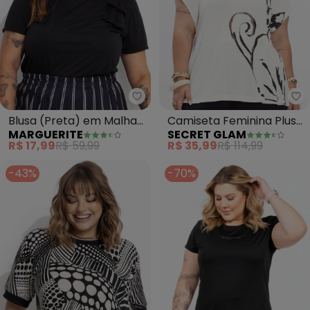
Marguerite - Blusa (Preta) em
Se
Blusa (Preta) em Malha
Camiseta Feminina Plus
MARGUERITE
SECRET GLAM
com Laço
Size (Bege)
R$ 17,99
R$ 59,99
R$ 35,99
R$ 114,99
-43%
-70%