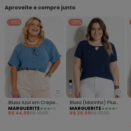
Aproveite e compre junto
-55%
-25%
Marguerite - Blusa Azul em Cre
Blusa
Blusa Azul em Crepe
Blusa (Marinho) Plus
MARGUERITE
MARGUERITE
Plano
Size Marguerite
R$ 44,99
R$ 99,99
R$ 29,99
R$ 39,99