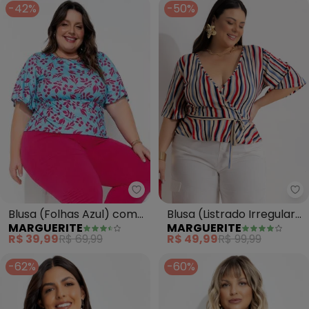
-42%
-50%
Marguerite - Blusa (Folhas Azul
Ma
Blusa (Folhas Azul) com
Blusa (Listrado Irregular)
MARGUERITE
MARGUERITE
Recorte Vazado Plus Size
em Malha de Viscose
R$ 39,99
R$ 69,99
R$ 49,99
R$ 99,99
-62%
-60%