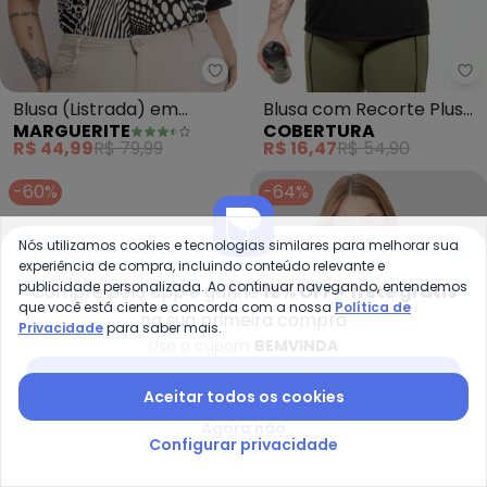
Marguerite - Blusa (Listrada) e
Co
Blusa (Listrada) em
Blusa com Recorte Plus
MARGUERITE
COBERTURA
Malha Listrada
Size (Preto)
R$ 44,99
R$ 79,99
R$ 16,47
R$ 54,90
-60%
-64%
Nós utilizamos cookies e tecnologias similares para melhorar sua
experiência de compra, incluindo conteúdo relevante e
publicidade personalizada. Ao continuar navegando, entendemos
Compre pelo app e ganhe
12% OFF + frete grátis
que você está ciente e concorda com a nossa
Política de
na sua primeira compra
Privacidade
para saber mais.
Use o cupom
BEMVINDA
Baixar app Posthaus
Aceitar todos os cookies
Agora não
Configurar privacidade