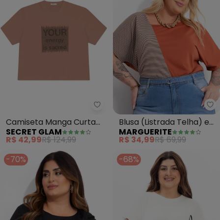
Secret Glam - Camiseta Manga 
Ma
Camiseta Manga Curta
Blusa (Listrada Telha) em
SECRET GLAM
MARGUERITE
Plus Size (Marrom)
Malha Leve
R$ 42,99
R$ 124,99
R$ 34,99
R$ 69,99
-70%
-68%