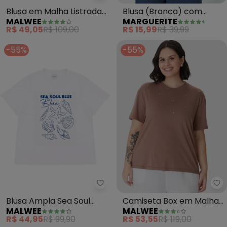
Blusa (Branca) com
Blusa em Malha Listrada
MARGUERITE
MALWEE
Decote Assimétrico Plus
Plus(Amarelo Mostarda)
R$ 15,99
R$ 39,99
R$ 49,05
R$ 109,00
Size
-55%
-55%
Malwee - Blusa Ampla Sea Soul 
Ma
Blusa Ampla Sea Soul
Camiseta Box em Malha
MALWEE
MALWEE
Blue Plus(Branco)
Plus(Marrom Claro)
R$ 44,95
R$ 99,90
R$ 53,55
R$ 119,00