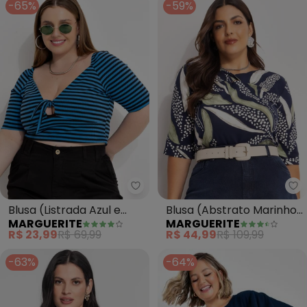
-65%
-59%
Marguerite - Blusa (Listrada Az
Ma
Blusa (Listrada Azul e
Blusa (Abstrato Marinho)
MARGUERITE
MARGUERITE
Preta) em Canelado
em Malha de Viscose
R$ 23,99
R$ 69,99
R$ 44,99
R$ 109,99
-63%
-64%