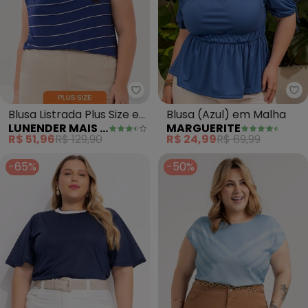
Lunender Mais Mulher - Blusa Li
Ma
Blusa Listrada Plus Size e
Blusa (Azul) em Malha
LUNENDER MAIS MULHER
MARGUERITE
Gola Degagê (Azul)
R$ 51,96
R$ 129,90
R$ 24,99
R$ 69,99
-65%
-50%