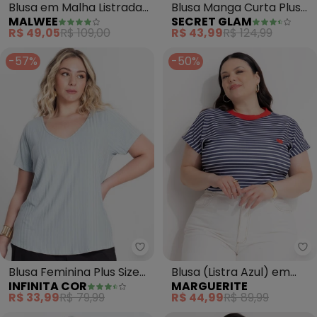
Blusa em Malha Listrada
Blusa Manga Curta Plus
MALWEE
SECRET GLAM
Plus(Azul)
Size (Azul)
R$ 49,05
R$ 109,00
R$ 43,99
R$ 124,99
-57%
-50%
Infinita Cor - Blusa Feminina Plus
Ma
Blusa Feminina Plus Size
Blusa (Listra Azul) em
INFINITA COR
MARGUERITE
(Azul)
Ribana Canelada com
R$ 33,99
R$ 79,99
R$ 44,99
R$ 89,99
Bordado