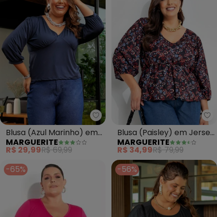
Marguerite - Blusa (Azul Marinh
Ma
Blusa (Azul Marinho) em
Blusa (Paisley) em Jersey
MARGUERITE
MARGUERITE
Malha Fria
Acetinado
R$ 29,99
R$ 69,99
R$ 34,99
R$ 79,99
-65%
-56%