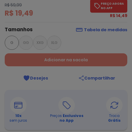
PREÇO AGORA
R$ 59,99
NO APP
R$ 19,49
R$ 14,49
Tamanhos
Tabela de medidas
G
GG
XXG
XLG
Adicionar na sacola
Desejos
Compartilhar
10
x
Preços
Exclusivos
Troca
sem juros
no App
Grátis