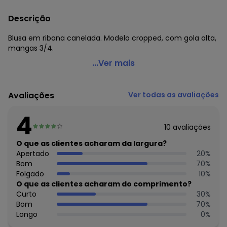
Descrição
Blusa em ribana canelada. Modelo cropped, com gola alta,
mangas 3/4.
Marguerite - Blusa Branca em Ribana Canelada Plus Size
...Ver mais
Código do produto: 3640160
Modelagem: Justo
Avaliações
Ver todas as avaliações
Comprimento da manga: 3/4
Comprimento: Cropped
4
Decote frente: Gola alta
10
avaliações
Complemento: Recorte central nas costas
Observação: Modelo cropped
O que as clientes acharam da largura?
Tecido: Ribana canelada
Apertado
20
%
Composição: Conforme imagem etiqueta
Bom
70
%
Folgado
10
%
Histórico de preços
O que as clientes acharam do comprimento?
Curto
30
%
O preço apresentado abaixo é o menor oferecido em
Bom
70
%
algum dia do mês, para o menor tamanho disponível.
Longo
0
%
N/D*
agosto/2026