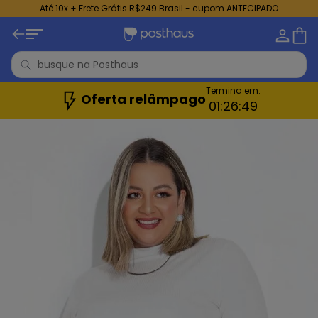
Até 10x + Frete Grátis R$249 Brasil - cupom ANTECIPADO
Termina em:
Oferta relâmpago
01:
26:
47