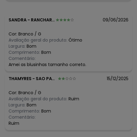
N/D*
julho/2026
R$ 21,99
junho/2026
R$ 21,99
maio/2026
N/D*
abril/2026
SANDRA
-
RANCHARIA - SP
09/06/2026
R$ 11,99
março/2026
R$ 19,99
fevereiro/2026
Cor:
Branco
/
G
Avaliação geral do produto:
Ótimo
Largura:
Bom
Comprimento:
Bom
Comentário:
Amei as blusinhas tamanho correto.
THAMYRES
-
SAO PAULO - SP
15/12/2025
Cor:
Branco
/
G
Avaliação geral do produto:
Ruim
Largura:
Bom
Comprimento:
Bom
Comentário:
Ruim