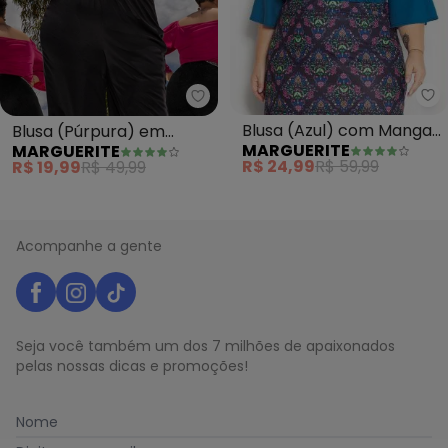
Ma
Marguerite - Blusa (Púrpura) e
Blusa (Azul) com Mangas
Blusa (Púrpura) em
MARGUERITE
MARGUERITE
Flare e Alças Plus Size
Malha
R$ 24,99
R$ 59,99
R$ 19,99
R$ 49,99
Acompanhe a gente
Seja você também um dos 7 milhões de apaixonados
pelas nossas dicas e promoções!
Nome