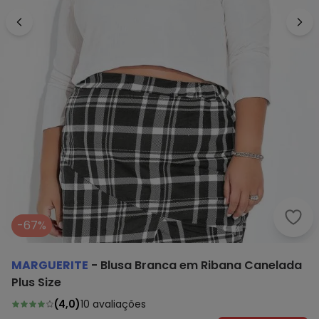
Marg
-67%
MARGUERITE
-
Blusa Branca em Ribana Canelada
Plus Size
(
4,0
)
10
avaliações