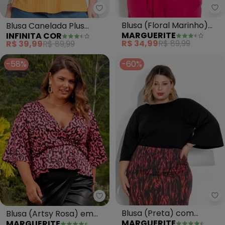
Ma
Infinita Cor - Blusa Canelada P
Blusa (Floral Marinho)
Blusa Canelada Plus
MARGUERITE
INFINITA COR
com Babado Plus Size
(Amarelo)
R$ 34,99
R$ 89,99
R$ 39,99
R$ 89,99
-58%
-60%
Ma
Marguerite - Blusa (Artsy Rosa
Blusa (Preta) com
Blusa (Artsy Rosa) em
MARGUERITE
MARGUERITE