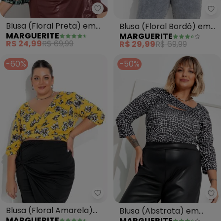
Marguerite - Blusa (Floral Pret
Ma
Blusa (Floral Preta) em
Blusa (Floral Bordô) em
MARGUERITE
MARGUERITE
Jersey Acetinado
Jersey Acetinado
R$ 24,99
R$ 69,99
R$ 29,99
R$ 69,99
-60%
-50%
Marguerite - Blusa (Floral Amar
Ma
Blusa (Floral Amarela)
Blusa (Abstrata) em
MARGUERITE
MARGUERITE