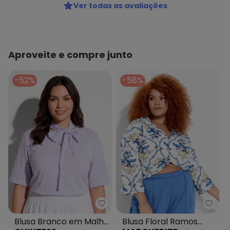
Ver todas as avaliações
Aproveite e compre junto
-52%
-58%
Quintess - Blusa Branco em Ma
Margu
Blusa Branco em Malha
Blusa Floral Ramos