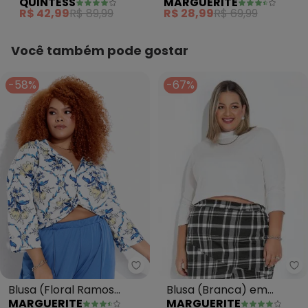
QUINTESS
MARGUERITE
de Algodão Penteado
Branca em Malha
R$ 42,99
R$ 89,99
R$ 28,99
R$ 69,99
Você também pode gostar
-58%
-67%
Ma
Marguerite - Blusa (Floral Ram
Blusa (Branca) em
Blusa (Floral Ramos
MARGUERITE
MARGUERITE
Ribana Canelada Plus
Branca) em Malha