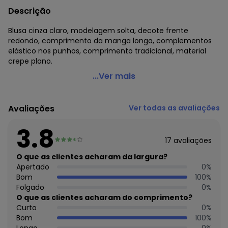
Descrição
Blusa cinza claro, modelagem solta, decote frente
redondo, comprimento da manga longa, complementos
elástico nos punhos, comprimento tradicional, material
crepe plano.
Quintess - Blusa Cinza Claro em Crepe Plano
...Ver mais
Código do produto: 3812823
Modelagem: Solta
Avaliações
Ver todas as avaliações
Decote frente: Redondo
Decote costas: Redondo
3.8
Comprimento da manga: Longa
17
avaliações
Complemento: Elástico nos punhos;
Comprimento: Tradicional
O que as clientes acharam da largura?
Material: Crepe Plano
Apertado
0
%
Estação: Ano Inteiro
Bom
100
%
Situação de Uso: Trabalho
Folgado
0
%
Composição Material: 100% Poliéster
O que as clientes acharam do comprimento?
Curto
0
%
Histórico de preços
Bom
100
%