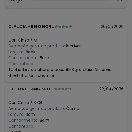
Longo
0
%
O preço apresentado abaixo é o menor oferecido em
algum dia do mês, para o menor tamanho disponível.
R$ 75,99
agosto/2026
R$ 65,99
julho/2026
R$ 75,99
junho/2026
CLAUDIA
-
BELO HORIZONTE - MG
26/01/2026
R$ 90,99
maio/2026
R$ 70,99
abril/2026
Cor:
Cinza
/
M
R$ 90,99
março/2026
Avaliação geral do produto:
Incrível
R$ 90,99
fevereiro/2026
Largura:
Bom
Comprimento:
Bom
Comentário:
Tenho 1,57 de altura e peso 63 Kg, a blusa M serviu
direitinho. Um charme.
LUCILENE
-
ANGRA DOS REIS - RJ
22/04/2026
Cor:
Cinza
/
XXG
Avaliação geral do produto:
Ótimo
Largura:
Bom
Comprimento:
Bom
Comentário: