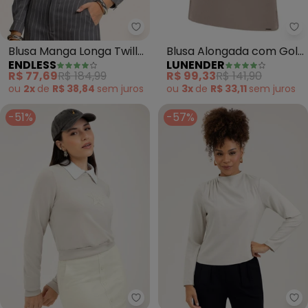
Endless - Blusa Manga Longa Twi
Lu
Blusa Manga Longa Twill
Blusa Alongada com Gola
ENDLESS
LUNENDER
Lurex (Cinza)
em Malha Tricô (Cinza)
R$ 77,69
R$ 184,99
R$ 99,33
R$ 141,90
ou
2x
de
R$ 38,84
sem
juros
ou
3x
de
R$ 33,11
sem
juros
-51%
-57%
C