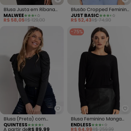
Malwee - Blusa Justa em Ribana 
Ju
Blusa Justa em Ribana
Blusão Cropped Feminino
MALWEE
JUST BASIC
Listrada (Verde Militar)
(Azul)
R$ 58,05
R$ 129,00
R$ 52,43
R$ 74,90
-75%
Quintess - Blusa (Preta) com 
En
Blusa (Preta) com
Blusa Feminino Manga
QUINTESS
ENDLESS
Mangas Bufantes
Longa (Preto)
A partir de
R$ 89,99
R$ 64,99
R$ 259,99