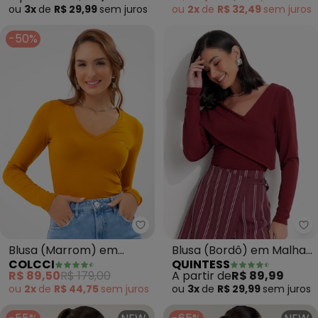
ou
3x
de
R$ 29,99
sem
juros
ou
2x
de
R$ 32,49
sem
juros
-50%
Colcci - Blusa (Marrom) em Vi
Qu
Blusa (Marrom) em
Blusa (Bordô) em Malha
COLCCI
QUINTESS
Viscose com Bordado
Texturizada
R$ 89,50
R$ 179,00
A partir de
R$ 89,99
ou
2x
de
R$ 44,75
sem
juros
ou
3x
de
R$ 29,99
sem
juros