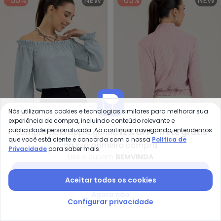
-55%
NEW
-65%
NEW
Nós utilizamos cookies e tecnologias similares para melhorar sua
experiência de compra, incluindo conteúdo relevante e
publicidade personalizada. Ao continuar navegando, entendemos
Compre pelo app e ganhe
12% OFF + frete grátis
Cat
que você está ciente e concorda com a nossa
Política de
na sua primeira compra
Blusa em Algodão (Azul
Blusão em Tecido
Privacidade
para saber mais.
CATIVA YOU
CATIVA YOU
Use o cupom
BEMVINDA
Claro)
Aveludado (Rosa Claro)
R$ 59,90
R$ 134,90
R$ 79,90
R$ 234,90
Baixar app Posthaus
ou
2x
de
R$ 29,95
sem
juros
ou
2x
de
R$ 39,95
sem
juros
Aceitar todos os cookies
-44%
-64%
Agora não
Configurar privacidade