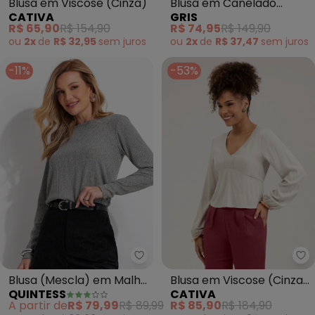
Blusa em Viscose (Cinza)
Blusa em Canelado
CATIVA
GRIS
Aveludado (Cinza)
R$ 65,90
R$ 154,90
R$ 74,95
R$ 149,90
ou
2x
de
R$ 32,95
sem
juros
ou
2x
de
R$ 37,47
sem
juros
-11%
-53%
Quintess - Blusa (Mescla) em 
Ca
Blusa (Mescla) em Malha
Blusa em Viscose (Cinza
QUINTESS
CATIVA
Canelada
Claro)
A partir de
R$ 79,99
R$ 89,99
R$ 85,90
R$ 184,90