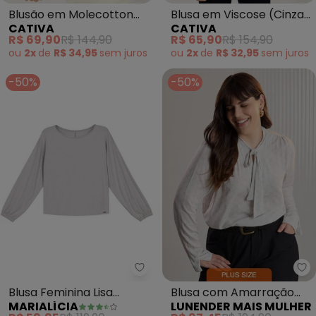
Blusão em Molecotton
Blusa em Viscose (Cinza
CATIVA
CATIVA
(Cinza Claro)
Claro)
R$ 69,90
R$ 144,90
R$ 65,90
R$ 154,90
ou
2x
de
R$ 34,95
sem
juros
ou
2x
de
R$ 32,95
sem
juros
-50%
-50%
Marialícia - Blusa Feminina Lis
Lu
Blusa Feminina Lisa
Blusa com Amarração
MARIALÍCIA
LUNENDER MAIS MULHER
Manga Bufante (Cinza)
Plus Size (Cinza)