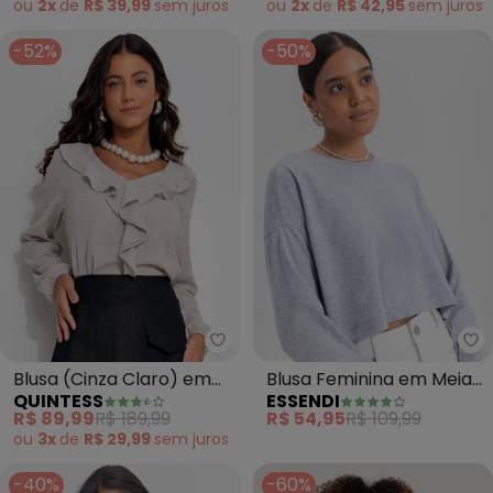
ou
2x
de
R$ 39,99
sem
juros
ou
2x
de
R$ 42,95
sem
juros
-52%
-50%
Quintess - Blusa (Cinza Claro)
Es
Blusa (Cinza Claro) em
Blusa Feminina em Meia
QUINTESS
ESSENDI
Tecido Plano Bordado
Malha (Cinza)
R$ 89,99
R$ 189,99
R$ 54,95
R$ 109,99
ou
3x
de
R$ 29,99
sem
juros
-40%
-60%