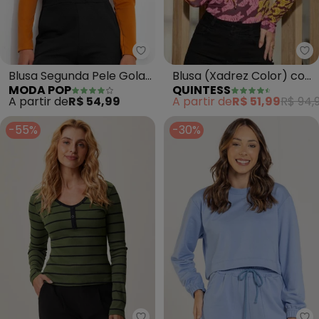
Qu
Moda Pop - Blusa Segunda Pele
Blusa (Xadrez Color) com
Blusa Segunda Pele Gola
QUINTESS
MODA POP
Recorte no Busto
Alta (Caramelo)
A partir de
R$ 51,99
R$ 94,
A partir de
R$ 54,99
-55%
-30%