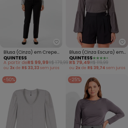
Quintess - Blusa (Cinza) em Cr
Qu
Blusa (Cinza) em Crepe
Blusa (Cinza Escura) em
QUINTESS
QUINTESS
Plano
Malha Crepe
A partir de
R$ 99,99
R$ 179,99
R$ 79,49
R$ 119,99
ou
3x
de
R$ 33,33
sem
juros
ou
2x
de
R$ 39,74
sem
juros
-50%
-25%