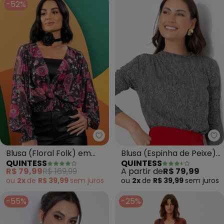
-52%
Quintess - Blusa (Floral Folk) e
Qu
Blusa (Floral Folk) em
Blusa (Espinha de Peixe)
QUINTESS
QUINTESS
Tule
em Malha de Viscose
R$ 79,99
R$ 169,99
A partir de
R$ 79,99
ou
2x
de
R$ 39,99
sem
juros
ou
2x
de
R$ 39,99
sem
juros
-55%
-25%