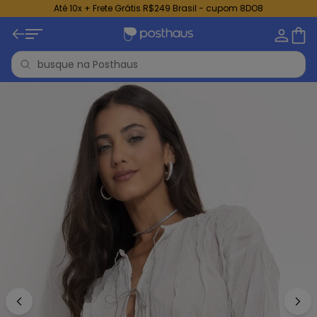
Até 10x + Frete Grátis R$249 Brasil - cupom 8DO8