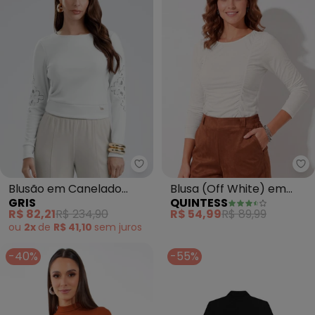
Gris - Blusão em Canelado Ave
Qu
Blusão em Canelado
Blusa (Off White) em
GRIS
QUINTESS
Aveludado (Branco)
Malha de Viscose
R$ 82,21
R$ 234,90
R$ 54,99
R$ 89,99
ou
2x
de
R$ 41,10
sem
juros
-40%
-55%