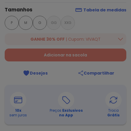
Tamanhos
Tabela de medidas
P
M
G
GG
XXG
GANHE 30% OFF
| Cupom: VIVAQT
Ganhe 30% OFF Extra em qualquer valor, usando o cupom:
VIVAQT. Válido para toda loja Quintess, somente hoje
Adicionar na sacola
08/08/2026.
Desejos
Compartilhar
10
x
Preços
Exclusivos
Troca
sem juros
no App
Grátis