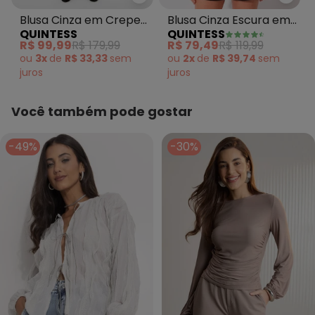
Quintess - Blusa Cinza em Crep
Quint
Blusa Cinza em Crepe
Blusa Cinza Escura em
QUINTESS
QUINTESS
Plano
Malha Crepe
R$ 99,99
R$ 179,99
R$ 79,49
R$ 119,99
ou
3x
de
R$ 33,33
sem
ou
2x
de
R$ 39,74
sem
juros
juros
Você também pode gostar
-49%
-30%