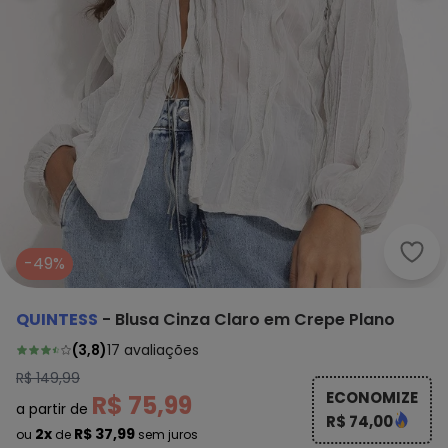
Quin
-49%
QUINTESS
-
Blusa Cinza Claro em Crepe Plano
(
3,8
)
17
avaliações
R$ 149,99
ECONOMIZE
R$ 75,99
a partir de
R$ 74,00
2x
R$ 37,99
ou
de
sem juros