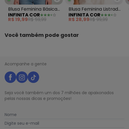
Infinita Cor - Blusa Feminina Bá
Infin
Blusa Feminina Básica
Blusa Feminina Listrada
INFINITA COR
INFINITA COR
Manga Curta Azul
Azul
R$ 19,99
R$ 59,99
R$ 28,99
R$ 99,99
Você também pode gostar
Acompanhe a gente
Seja você também um dos 7 milhões de apaixonados
pelas nossas dicas e promoções!
Nome
Digite seu e-mail