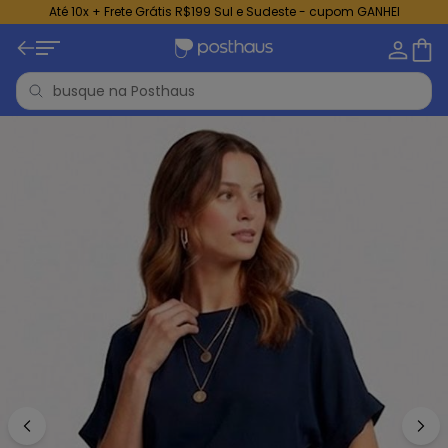
Até 10x + Frete Grátis R$199 Sul e Sudeste - cupom GANHEI