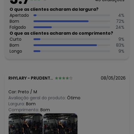
algum dia do mês, para o menor tamanho disponível.
N/D*
O que as clientes acharam da largura?
agosto/2026
N/D*
Apertado
4
%
julho/2026
N/D*
Bom
72
%
junho/2026
R$ 19,99
Folgado
24
%
maio/2026
R$ 19,99
O que as clientes acharam do comprimento?
abril/2026
N/D*
Curto
9
%
março/2026
N/D*
Bom
83
%
fevereiro/2026
Longo
9
%
RHYLARY
-
PRUDENTE DE MORAIS - MG
08/05/2026
Cor:
Preto
/
M
Avaliação geral do produto:
Ótimo
Largura:
Bom
Comprimento:
Bom