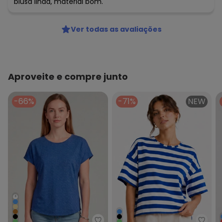
blusa linda, material bom.
Ver todas as avaliações
Aproveite e compre junto
-66%
-71%
NEW
+