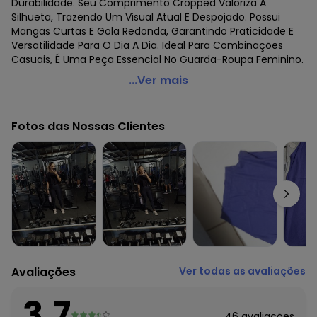
Durabilidade. Seu Comprimento Cropped Valoriza A
Silhueta, Trazendo Um Visual Atual E Despojado. Possui
Mangas Curtas E Gola Redonda, Garantindo Praticidade E
Versatilidade Para O Dia A Dia. Ideal Para Combinações
Casuais, É Uma Peça Essencial No Guarda-Roupa Feminino.
Infinita Cor - Blusa Cropped Feminina Azul
...Ver mais
Código do produto: 8478647
Fornecedor: ROVITEX IND E COM DE MALHAS LTDA / CNPJ
Fotos das Nossas Clientes
79.233.672/0010-98
Feito: Brasil
Cuidados para conservação do produto: Lavar à mão.
Não usar alvejante.
Não usar secadora.
Secar na sombra.
Não passar.
Não lavar a seco.
Tecido: Ribana
Composição: 8% Poliamida 80% Viscose 12% Poliéster
Avaliações
Ver todas as avaliações
Histórico de preços
3.7
O preço apresentado abaixo é o menor oferecido em
46
avaliações