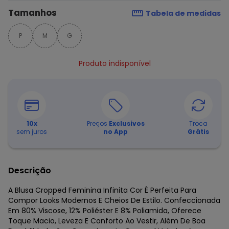
Tamanhos
Tabela de medidas
P
M
G
Produto indisponível
10
x
Preços
Exclusivos
Troca
sem juros
no App
Grátis
Descrição
A Blusa Cropped Feminina Infinita Cor É Perfeita Para
Compor Looks Modernos E Cheios De Estilo. Confeccionada
Em 80% Viscose, 12% Poliéster E 8% Poliamida, Oferece
Toque Macio, Leveza E Conforto Ao Vestir, Além De Boa