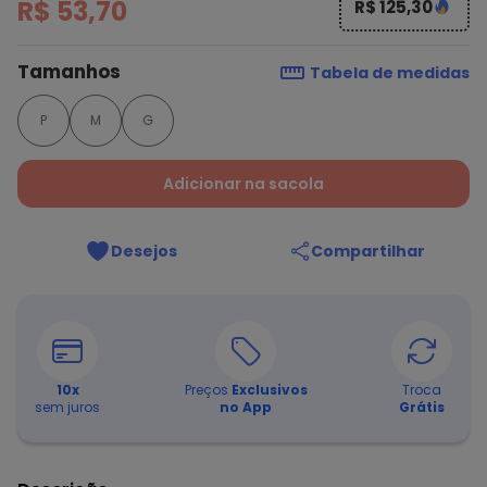
R$ 53,70
R$ 125,30
Tamanhos
Tabela de medidas
P
M
G
Adicionar na sacola
Desejos
Compartilhar
10
x
Preços
Exclusivos
Troca
sem juros
no App
Grátis