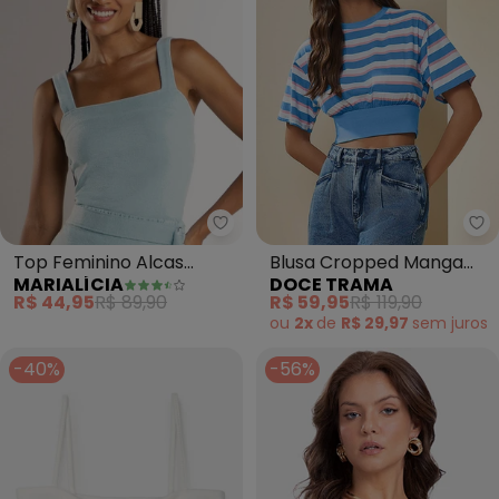
Marialícia - Top Feminino Alcas 
Do
Top Feminino Alcas
Blusa Cropped Manga
MARIALÍCIA
DOCE TRAMA
(Azul)
Curta (Listrado)
R$ 44,95
R$ 89,90
R$ 59,95
R$ 119,90
ou
2x
de
R$ 29,97
sem
juros
-40%
-56%