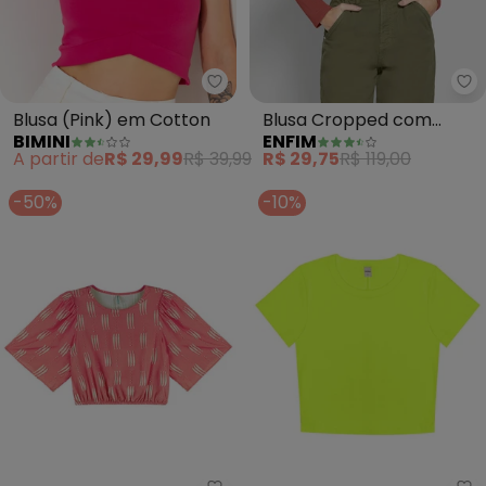
Bimini - Blusa (Pink) em Cotton
En
Blusa (Pink) em Cotton
Blusa Cropped com
BIMINI
ENFIM
Torção (Rosa)
A partir de
R$ 29,99
R$ 39,99
R$ 29,75
R$ 119,00
-50%
-10%