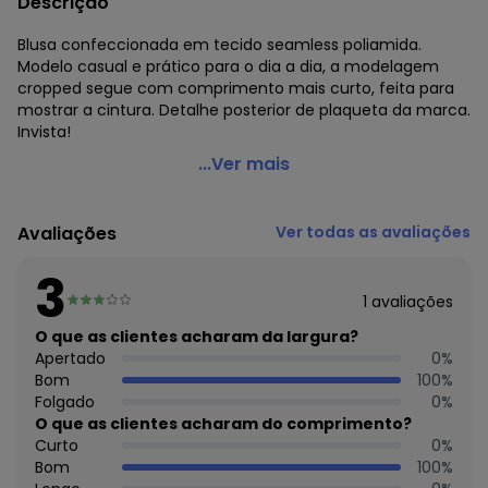
Descrição
Blusa confeccionada em tecido seamless poliamida.
Modelo casual e prático para o dia a dia, a modelagem
cropped segue com comprimento mais curto, feita para
mostrar a cintura. Detalhe posterior de plaqueta da marca.
Invista!
Enfim - Blusa Cropped SeamlessRosa
...Ver mais
Código do produto: 7727140
Comprimento da manga: Longa
Avaliações
Ver todas as avaliações
Decote frente: Redondo
Fornecedor: MALWEE MALHAS LTDA / CNPJ 84.429.737/0001-
3
14
1
avaliações
Feito: China
Cuidados para conservação do produto: Temperatura
O que as clientes acharam da largura?
máxima de lavagem 30C. Não alvejar. Não passar sobre a
Apertado
0
%
estampa.
Bom
100
%
Tecido: Seamless poliamida
Folgado
0
%
Composição: 95% poliamida 5% elastano
O que as clientes acharam do comprimento?
Curto
0
%
Histórico de preços
Bom
100
%