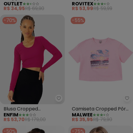
OUTLET
ROVITEX
Feminino (Rosa )
Básica (Rosa)
R$ 34,95
R$ 69,90
R$ 53,99
R$ 59,99
-70%
-55%
Enfim - Blusa Cropped Seamles
Ma
Blusa Cropped
Camiseta Cropped Pôr
ENFIM
MALWEE
Seamless(Rosa)
do Sol (Rosa Pastel)
R$ 53,70
R$ 179,00
R$ 35,95
R$ 79,90
-50%
-75%