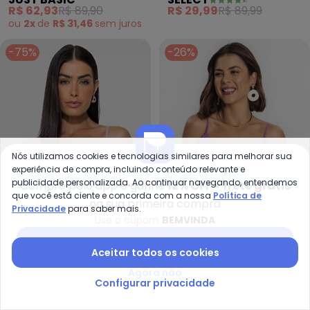
Moletom Azul
(Verde)
R$ 62,93
R$ 89,90
R$ 29,99
R$ 89,99
ou
2x
de
R$ 31,46
sem
juros
-75%
-26%
Nós utilizamos cookies e tecnologias similares para melhorar sua
experiência de compra, incluindo conteúdo relevante e
publicidade personalizada. Ao continuar navegando, entendemos
Compre pelo app e ganhe
12% OFF + frete grátis
que você está ciente e concorda com a nossa
Política de
na sua primeira compra
Privacidade
para saber mais.
Use o cupom
BEMVINDA
Enfim - Blusa (Taupe) Justa em 
Ro
Baixar app Posthaus
Aceitar todos os cookies
Blusa (Taupe) Justa em
Top Feminino em Air Flow
ENFIM
ROVITEX
Agora não
Viscolinho
(Roxo)
R$ 42,25
R$ 169,00
R$ 36,99
R$ 49,99
Configurar privacidade