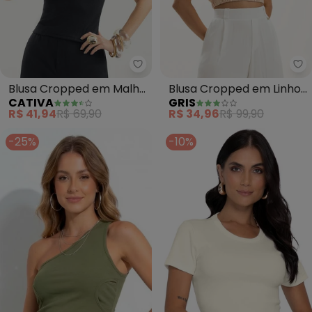
Cativa - Blusa Cropped em Malh
Gr
Blusa Cropped em Malha
Blusa Cropped em Linho
CATIVA
GRIS
Texturizada (Preto)
(Bege)
R$ 41,94
R$ 69,90
R$ 34,96
R$ 99,90
-25%
-10%