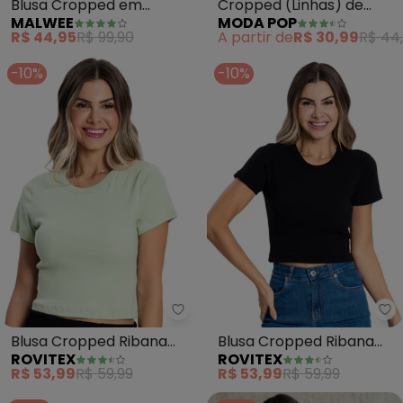
Blusa Cropped em
Cropped (Linhas) de
MALWEE
MODA POP
Viscose (Preto)
Alças com Babado
R$ 44,95
R$ 99,90
A partir de
R$ 30,99
R$ 44
-10%
-10%
Rovitex - Blusa Cropped Ribana
Ro
Blusa Cropped Ribana
Blusa Cropped Ribana
ROVITEX
ROVITEX
Básica (Verde)
Básica (Preto)
R$ 53,99
R$ 59,99
R$ 53,99
R$ 59,99