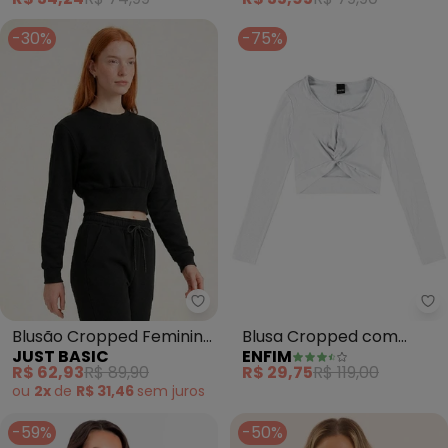
-30%
-75%
Just Basic - Blusão Cropped Fe
En
Blusão Cropped Feminino
Blusa Cropped com
JUST BASIC
ENFIM
Moletom Preto
Torção (Branco)
R$ 62,93
R$ 89,90
R$ 29,75
R$ 119,00
ou
2x
de
R$ 31,46
sem
juros
-59%
-50%