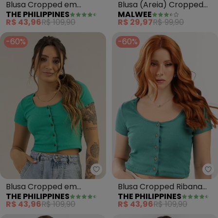
Blusa Cropped em
Blusa (Areia) Cropped
THE PHILIPPINES
MALWEE
Ribana (Azul)
em Ribana
R$ 43,96
R$ 109,90
R$ 29,97
R$ 99,90
-60%
-60%
The Philippines - Blusa Croppe
Th
Blusa Cropped em
Blusa Cropped Ribana
THE PHILIPPINES
THE PHILIPPINES
Ribana (Verde)
(Verde)
R$ 43,96
R$ 109,90
R$ 43,96
R$ 109,90