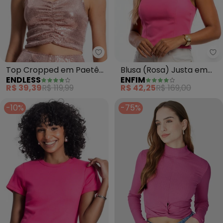
Endless - Top Cropped em Paet
En
Top Cropped em Paetê
Blusa (Rosa) Justa em
ENDLESS
ENFIM
(Rosa)
Viscolinho
R$ 39,39
R$ 119,99
R$ 42,25
R$ 169,00
-10%
-75%