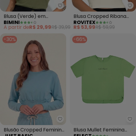
Bimini - Blusa (Verde) em Cane
Ro
Blusa (Verde) em
Blusa Cropped Ribana
BIMINI
ROVITEX
Canelado
Básica (Bege)
A partir de
R$ 29,99
R$ 39,99
R$ 53,99
R$ 59,99
-30%
-66%
Just Basic - Blusão Cropped Fe
Se
Blusão Cropped Feminino
Blusa Mullet Feminina
JUST BASIC
SELECT