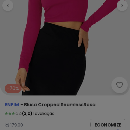
Enfi
-70%
ENFIM
-
Blusa Cropped SeamlessRosa
(
3,0
)
1
avaliação
ECONOMIZE
R$ 179,00