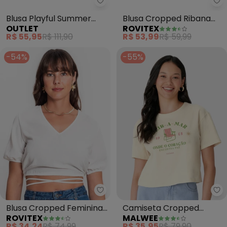
Outlet - Blusa Playful Summer A
Ro
Blusa Playful Summer
Blusa Cropped Ribana
OUTLET
ROVITEX
Adulto Feminino (Rosa )
Básica (Verde)
R$ 55,95
R$ 111,90
R$ 53,99
R$ 59,99
-54%
-55%
Rovitex - Blusa Cropped Femini
Ma
Blusa Cropped Feminina
Camiseta Cropped
ROVITEX
MALWEE
Decote V (Bege)
Beira-Mar (Off White)
R$ 34,24
R$ 74,99
R$ 35,95
R$ 79,90