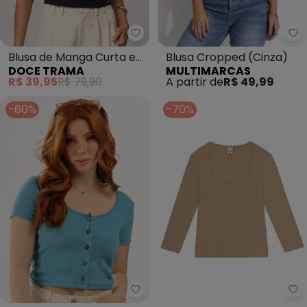
Doce Trama - Blusa de Manga C
Mu
Blusa de Manga Curta em
Blusa Cropped (Cinza)
DOCE TRAMA
MULTIMARCAS
Algodão (Preto)
R$ 39,95
R$ 79,90
A partir de
R$ 49,99
-60%
-70%
The Philippines - Blusa Cropped
Ma