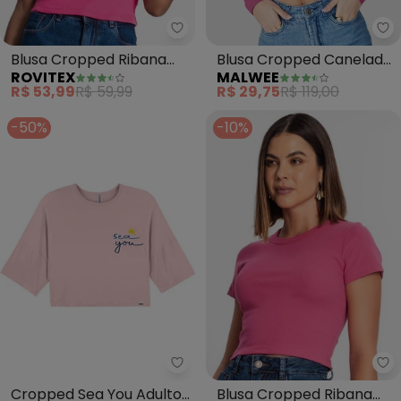
Rovitex - Blusa Cropped Ribana
Ma
Blusa Cropped Ribana
Blusa Cropped Canelada
ROVITEX
MALWEE
Básica (Rosa)
com Torção (Rosa)
R$ 53,99
R$ 59,99
R$ 29,75
R$ 119,00
-50%
-10%
Outlet - Cropped Sea You Adult
Ro
Cropped Sea You Adulto
Blusa Cropped Ribana