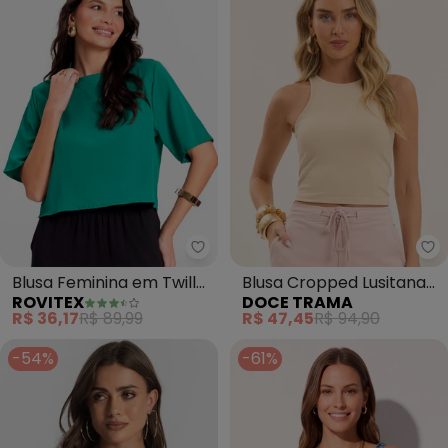
Rovitex - Blusa Feminina em Twi
Do
Blusa Feminina em Twill
Blusa Cropped Lusitana
ROVITEX
DOCE TRAMA
Cey (Verde)
em Malha (Branco)
R$ 36,17
R$ 89,99
R$ 47,45
R$ 94,90
-54%
-61%