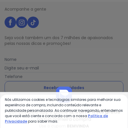
Acompanhe a gente
Seja você também um dos 7 milhões de apaixonados
pelas nossas dicas e promoções!
Nome
Digite seu e-mail
Telefone
Receber novidades
Nós utilizamos cookies e tecnologias similares para melhorar sua
Ao enviar o cadastro, você concorda com a nossa
Política
experiência de compra, incluindo conteúdo relevante e
de Privacidade
publicidade personalizada. Ao continuar navegando, entendemos
Compre pelo app e ganhe
12% OFF + frete grátis
que você está ciente e concorda com a nossa
Política de
na sua primeira compra
Privacidade
para saber mais.
Use o cupom
BEMVINDA