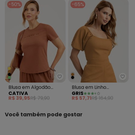
-50%
-65%
Cativa - Blusa em Algodão Mar
Gris 
Blusa em Algodão
Blusa em Linho
CATIVA
GRIS
Marrom
Caramelo
R$ 39,95
R$ 79,90
R$ 57,71
R$ 164,90
Você também pode gostar