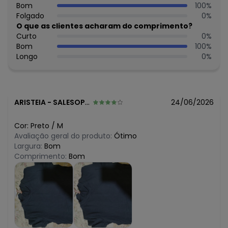
R$ 64,9
Bom
100
%
maio/2026
R$ 64,9
Folgado
0
%
abril/2026
N/D*
O que as clientes acharam do comprimento?
março/2026
N/D*
Curto
0
%
fevereiro/2026
Bom
100
%
Longo
0
%
ARISTEIA
-
SALESOPOLIS - SP
24/06/2026
Cor:
Preto
/
M
Avaliação geral do produto:
Ótimo
Largura:
Bom
Comprimento:
Bom