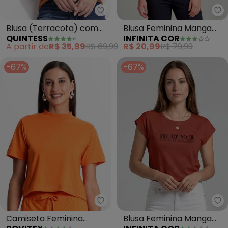
Quintess - Blusa (Terracota) c
In
Blusa (Terracota) com
Blusa Feminina Manga
QUINTESS
INFINITA COR
Decote V e Bolso Frontal
Gôde Ampla (Laranja)
A partir de
R$ 35,99
R$ 69,99
R$ 20,99
R$ 79,99
-67%
-67%
Rovitex - Camiseta Feminina (L
In
Camiseta Feminina
Blusa Feminina Manga