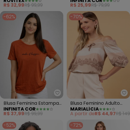
ROVITEX
INFINITA COR
(Laranja)
Curta Estampada
R$ 32,99
R$ 99,99
R$ 25,99
R$ 79,99
(Laranja)
-62%
-70%
Infinita Cor - Blusa Feminina E
Ma
Blusa Feminina Estampa
Blusa Feminino Adulto
INFINITA COR
MARIALÍCIA
e Costa Maior (Laranja)
(Laranja)
R$ 37,99
R$ 99,99
A partir de
R$ 44,97
R$ 149
-52%
-72%