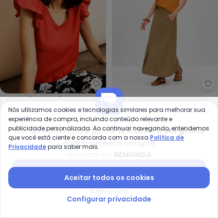
bonprix - Blusa (Laranja) em M
Es
Blusa (Laranja) em Malha
Blusa Feminina em Malha
BONPRIX
ESSENDI
Nós utilizamos cookies e tecnologias similares para melhorar sua
Canelada Texturizada
(Laranja)
R$ 46,99
R$ 99,99
R$ 45,95
R$ 99,99
experiência de compra, incluindo conteúdo relevante e
publicidade personalizada. Ao continuar navegando, entendemos
Compre pelo app e ganhe
12% OFF + frete grátis
-25%
-68%
que você está ciente e concorda com a nossa
Política de
na sua primeira compra
Privacidade
para saber mais.
Use o cupom
BEMVINDA
Baixar app Posthaus
Aceitar todos os cookies
Agora não
Configurar privacidade