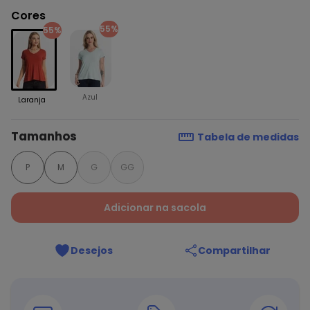
Cores
55%
55%
Azul
Laranja
Tamanhos
Tabela de medidas
P
M
G
GG
Adicionar na sacola
Desejos
Compartilhar