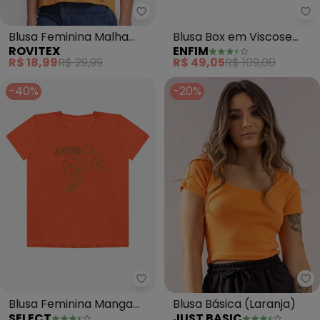
Rovitex - Blusa Feminina Malha 
En
Blusa Feminina Malha
Blusa Box em Viscose
ROVITEX
ENFIM
Delicate Básica (Laranja)
(Terracota)
R$ 18,99
R$ 29,99
R$ 49,05
R$ 109,00
-40%
-20%
Select - Blusa Feminina Manga 
Ju
Blusa Feminina Manga
Blusa Básica (Laranja)
SELECT
JUST BASIC