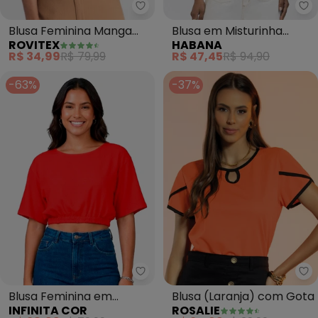
Rovitex - Blusa Feminina Manga 
Ha
Blusa Feminina Manga
Blusa em Misturinha
ROVITEX
HABANA
Curta (Laranja)
(Laranja)
R$ 34,99
R$ 79,99
R$ 47,45
R$ 94,90
-63%
-37%
Infinita Cor - Blusa Feminina em
Ro
Blusa Feminina em
Blusa (Laranja) com Gota
INFINITA COR
ROSALIE
Viscose (Laranja)