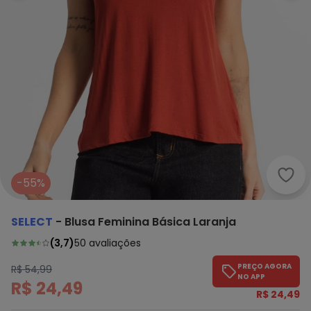
Sele
-55%
SELECT
-
Blusa Feminina Básica Laranja
(
3,7
)
50
avaliações
PREÇO AGORA
R$ 54,99
NO APP
R$ 24,49
R$ 24,49