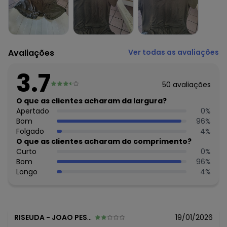
¿ Secar na sombra.
¿ Passar temperatura mínima.
¿ Não lavar a seco.
Tecido: Viscotorcion
Composição: Peca Total 4% Elastano 96% Viscose
Avaliações
Ver todas as avaliações
Histórico de preços
3.7
O preço apresentado abaixo é o menor oferecido em
50
avaliações
algum dia do mês, para o menor tamanho disponível.
N/D*
O que as clientes acharam da largura?
agosto/2026
R$ 24,49
Apertado
0
%
julho/2026
N/D*
Bom
96
%
junho/2026
R$ 24,49
Folgado
4
%
maio/2026
R$ 24,49
O que as clientes acharam do comprimento?
abril/2026
R$ 26,49
Curto
0
%
março/2026
R$ 27,49
Bom
96
%
fevereiro/2026
Longo
4
%
RISEUDA
-
JOAO PESSOA - PB
19/01/2026