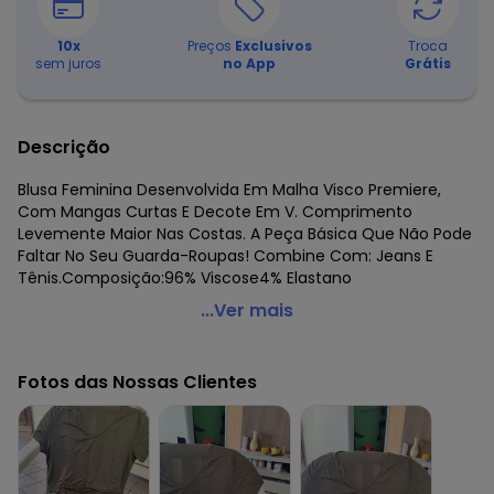
10
x
Preços
Exclusivos
Troca
sem juros
no App
Grátis
Descrição
Blusa Feminina Desenvolvida Em Malha Visco Premiere,
Com Mangas Curtas E Decote Em V. Comprimento
Levemente Maior Nas Costas. A Peça Básica Que Não Pode
Faltar No Seu Guarda-Roupas! Combine Com: Jeans E
Tênis.Composição:96% Viscose4% Elastano
Select - Blusa Feminina Básica Laranja
...Ver mais
Código do produto: 8013352
Fornecedor: ROVITEX IND E COM DE MALHAS LTDA / CNPJ
Fotos das Nossas Clientes
79.233.672/0010-98
Feito: Brasil
Cuidados para conservação do produto: ¿ Lavar à mão.
¿ Não usar alvejante.
¿ Não usar secadora.