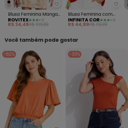
Rovitex - Blusa Feminina Manga
Infin
Blusa Feminina Manga
Blusa Feminina com
ROVITEX
INFINITA COR
Curta Laranja
Recortes Frontais
R$ 34,49
R$ 109,99
R$ 44,99
R$ 119,99
Laranja
Você também pode gostar
-62%
-33%