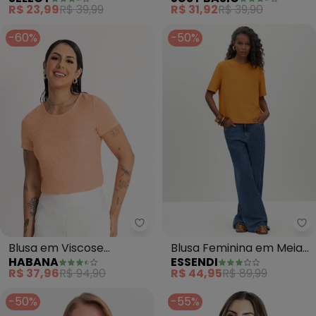
Curta Estampada
R$ 23,99
R$ 39,99
R$ 31,92
R$ 39,90
(Laranja)
-60%
-50%
Habana - Blusa em Viscose (Lar
Es
Blusa em Viscose
Blusa Feminina em Meia
HABANA
ESSENDI
(Laranja)
Malha (Laranja)
R$ 37,96
R$ 94,90
R$ 44,95
R$ 89,99
-50%
-55%