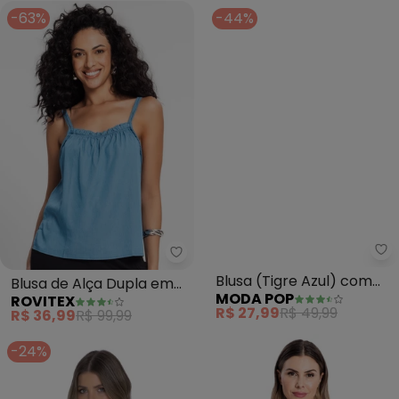
-63%
-44%
Mo
Rovitex - Blusa de Alça Dupla em
Blusa (Tigre Azul) com
Blusa de Alça Dupla em
MODA POP
ROVITEX
Argola e Alças
Liocel (Azul)
R$ 27,99
R$ 49,99
R$ 36,99
R$ 99,99
-24%