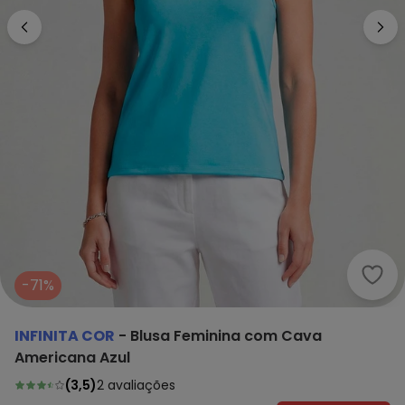
Infi
-71%
INFINITA COR
-
Blusa Feminina com Cava
Americana Azul
(
3,5
)
2
avaliações