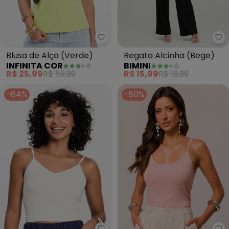
Infinita Cor - Blusa de Alça (Ver
Bi
Blusa de Alça (Verde)
Regata Alcinha (Bege)
INFINITA COR
BIMINI
R$ 25,99
R$ 59,99
R$ 15,99
R$ 19,99
-64%
-50%