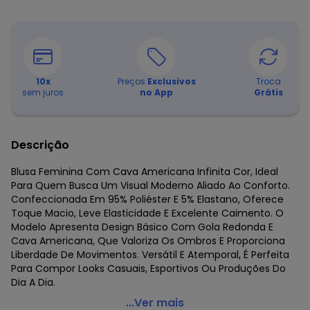
10
x
Preços
Exclusivos
Troca
sem juros
no App
Grátis
Descrição
Blusa Feminina Com Cava Americana Infinita Cor, Ideal
Para Quem Busca Um Visual Moderno Aliado Ao Conforto.
Confeccionada Em 95% Poliéster E 5% Elastano, Oferece
Toque Macio, Leve Elasticidade E Excelente Caimento. O
Modelo Apresenta Design Básico Com Gola Redonda E
Cava Americana, Que Valoriza Os Ombros E Proporciona
Liberdade De Movimentos. Versátil E Atemporal, É Perfeita
Para Compor Looks Casuais, Esportivos Ou Produções Do
Dia A Dia.
Infinita Cor - Blusa Feminina com Cava Americana Azul
...Ver mais