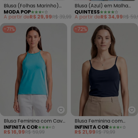
Blusa (Folhas Marinho)
Blusa (Azul) em Malha
MODA POP
QUINTESS
com Gota no Decote
Fria
A partir de
R$ 29,99
R$ 39,99
A partir de
R$ 34,99
R$ 59,
Frente
-71%
-72%
Infinita Cor - Blusa Feminina c
In
Blusa Feminina com Cava
Blusa Feminina com
INFINITA COR
INFINITA COR
Americana (Azul)
Decote em V (Azul)
R$ 16,99
R$ 59,99
R$ 21,99
R$ 79,99