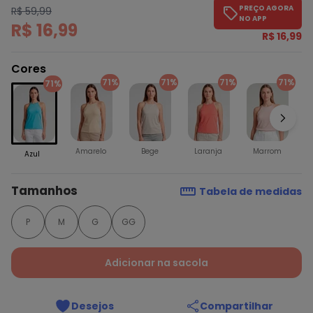
PREÇO AGORA
R$ 59,99
NO APP
R$ 16,99
R$ 16,99
Cores
71%
71%
71%
71%
71%
Amarelo
Bege
Laranja
Marrom
Azul
Tamanhos
Tabela de medidas
P
M
G
GG
Adicionar na sacola
Desejos
Compartilhar