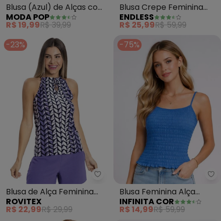
Blusa (Azul) de Alças com
Blusa Crepe Feminina
MODA POP
ENDLESS
Amarração
(Azul)
R$ 19,99
R$ 39,99
R$ 25,99
R$ 59,99
-23%
-75%
Rovitex - Blusa de Alça Femini
In
Blusa de Alça Feminina
Blusa Feminina Alça
ROVITEX
INFINITA COR
Estampada (Azul)
Recorte nas Costas
R$ 22,99
R$ 29,99
R$ 14,99
R$ 59,99
(Azul)