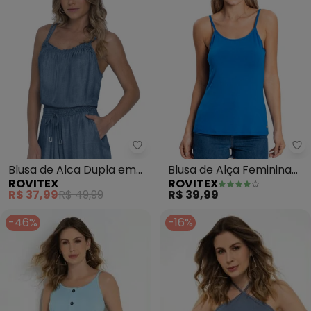
Rovitex - Blusa de Alca Dupla em
Ro
Blusa de Alca Dupla em
Blusa de Alça Feminina
ROVITEX
ROVITEX
Liocel (Azul)
Básica (Azul)
R$ 37,99
R$ 49,99
R$ 39,99
-46%
-16%