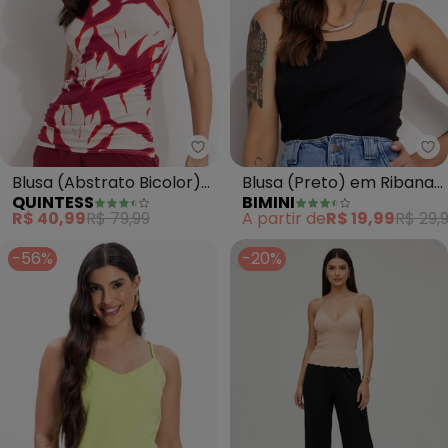
Quintess - Blusa (Abstrato Bico
Bi
Blusa (Abstrato Bicolor)
Blusa (Preto) em Ribana
QUINTESS
BIMINI
em Malha de Viscose
Modal
R$ 40,99
R$ 79,99
A partir de
R$ 19,99
R$ 29,
-56%
-20%