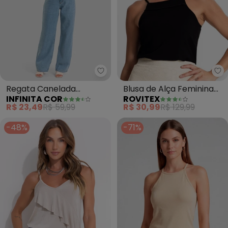
Infinita Cor - Regata Canelada
Ro
Regata Canelada
Blusa de Alça Feminina
INFINITA COR
ROVITEX
Feminina (Bege)
(Preto)
R$ 23,49
R$ 59,99
R$ 30,99
R$ 129,99
-48%
-71%