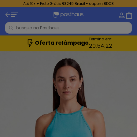
Até 10x + Frete Grátis R$249 Brasil - cupom 8DO8
Termina em:
Oferta relâmpago
20:
54:
19