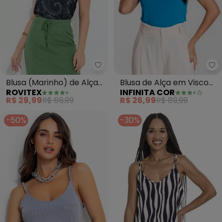
Rovitex - Blusa (Marinho) de Alç
In
Blusa (Marinho) de Alças
Blusa de Alça em Visco
ROVITEX
INFINITA COR
Rovitex
Tricot (Azul)
R$ 29,99
R$ 69,99
R$ 26,99
R$ 89,99
-50%
-30%