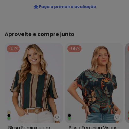
Fornecedor: ROVITEX IND E COM DE MALHAS LTDA / CNPJ
Faça a primeira avaliação
79.233.672/0010-98
Feito: Brasil
Cuidados para conservação do produto: Lavar à mão.
Não usar alvejante.
Não usar secadora.
Aproveite e compre junto
Secar na sombra.
Passar temperatura mínima.
-61%
-68%
Não lavar a seco.
Tecido: Malha Viscose com Elastan
Composição: 4% Elastano 96% Viscose
Histórico de preços
O preço apresentado abaixo é o menor oferecido em
algum dia do mês, para o menor tamanho disponível.
N/D*
agosto/2026
R$ 27,99
julho/2026
N/D*
junho/2026
N/D*
maio/2026
N/D*
abril/2026
Infinita Cor - Blusa Feminina 
Rovit
N/D*
março/2026
Blusa Feminina em
Blusa Feminina Viscose
N/D*
fevereiro/2026