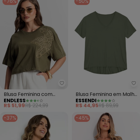
-76%
-50%
Endless - Blusa Feminina com 
Es
Blusa Feminina com
Blusa Feminina em Malha
ENDLESS
ESSENDI
Bordado (Verde)
(Verde)
R$ 51,99
R$ 224,99
R$ 44,95
R$ 89,99
-37%
-45%