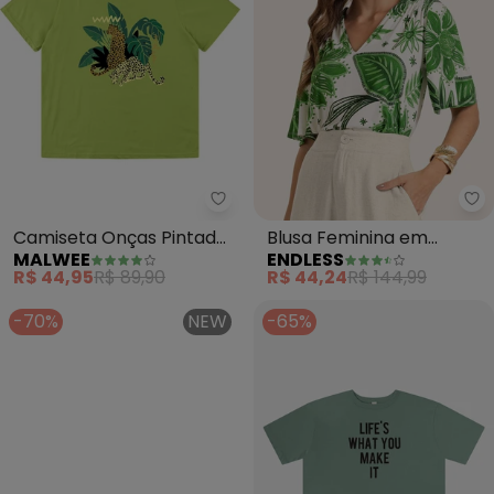
Malwee - Camiseta Onças Pint
En
Camiseta Onças Pintadas
Blusa Feminina em
MALWEE
ENDLESS
(Verde)
Viscotorcion (Verde)
R$ 44,95
R$ 89,90
R$ 44,24
R$ 144,99
-70%
NEW
-65%