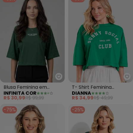
Infinita Cor - Blusa Feminina e
Di
Blusa Feminina em
T- Shirt Feminina
INFINITA COR
DIANNA
Viscotorcion (Verde)
Cropped (Verde)
R$ 30,99
R$ 99,99
R$ 34,99
R$ 49,99
-75%
-25%