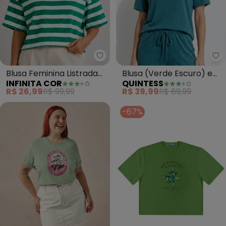
Infinita Cor - Blusa Feminina Li
Qu
Blusa Feminina Listrada
Blusa (Verde Escuro) em
INFINITA COR
QUINTESS
(Verde)
Malha Tricô
R$ 26,99
R$ 99,99
R$ 39,99
R$ 69,99
-67%