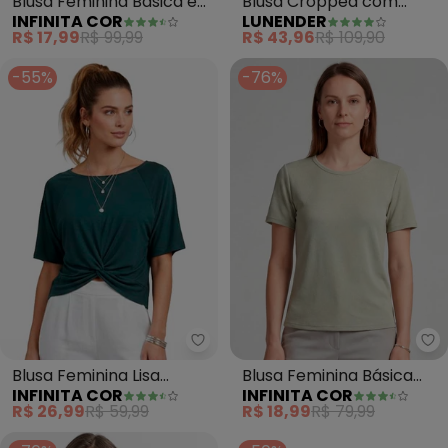
Blusa Feminina Básica em
Blusa Cropped com
INFINITA COR
LUNENDER
Malha Golf (Verde)
Frente Estampada
R$ 17,99
R$ 99,99
R$ 43,96
R$ 109,90
(Verde)
-55%
-76%
Infinita Cor - Blusa Feminina Lis
In
Blusa Feminina Lisa
Blusa Feminina Básica
INFINITA COR
INFINITA COR
(Verde)
(Verde)
R$ 26,99
R$ 59,99
R$ 18,99
R$ 79,99