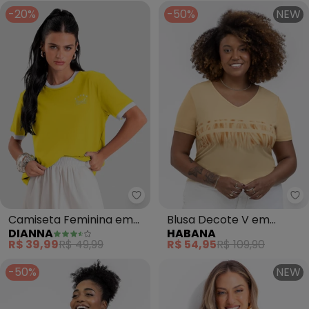
-20%
-50%
NEW
Dianna - Camiseta Feminina em
Ha
Camiseta Feminina em
Blusa Decote V em
DIANNA
HABANA
Meia Malha Brasil
Misturinha (Amarelo
R$ 39,99
R$ 49,99
R$ 54,95
R$ 109,90
(Amarelo)
Claro)
-50%
NEW