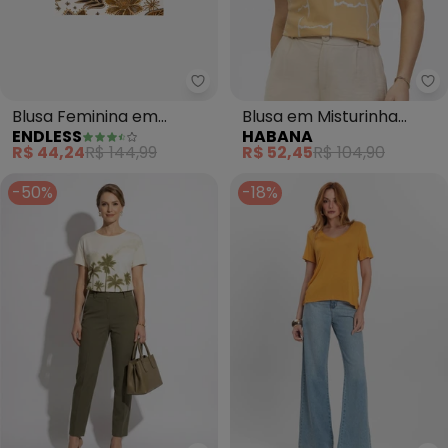
Endless - Blusa Feminina em Vi
Ha
Blusa Feminina em
Blusa em Misturinha
ENDLESS
HABANA
Viscotorcion (Amarelo)
(Amarelo )
R$ 44,24
R$ 144,99
R$ 52,45
R$ 104,90
-50%
-18%