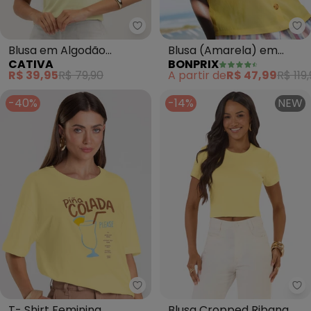
Cativa - Blusa em Algodão (Ama
bo
Blusa em Algodão
Blusa (Amarela) em
CATIVA
BONPRIX
(Amarelo Claro)
Tecido Plano
R$ 39,95
R$ 79,90
A partir de
R$ 47,99
R$ 119
-40%
-14%
NEW
Dianna - T- Shirt Feminina Ove
Ro
T- Shirt Feminina
Blusa Cropped Ribana