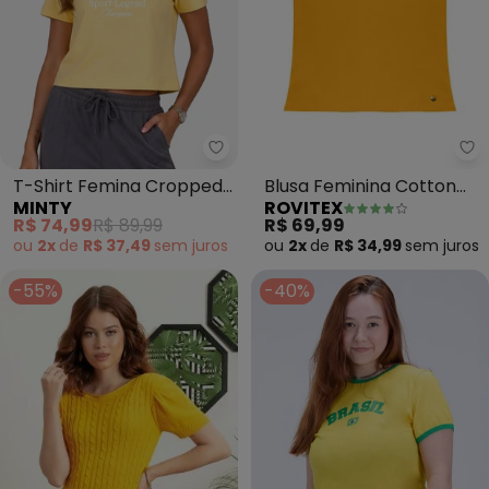
Minty - T-Shirt Femina Croppe
Ro
T-Shirt Femina Cropped
Blusa Feminina Cotton
MINTY
ROVITEX
Meia Malha (Amarelo)
Leve Básica (Amarelo)
R$ 74,99
R$ 89,99
R$ 69,99
ou
2x
de
R$ 37,49
sem
juros
ou
2x
de
R$ 34,99
sem
juros
-55%
-40%