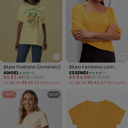
Angel - Blusa Positano (Amarel
Es
Blusa Positano (Amarelo)
Blusa Feminina com
ANGEL
ESSENDI
Manga Balonê (Amarelo)
R$ 67,45
R$ 149,90
R$ 84,95
R$ 169,99
ou
2x
de
R$ 33,72
sem
juros
ou
2x
de
R$ 42,47
sem
juros
-50%
NEW