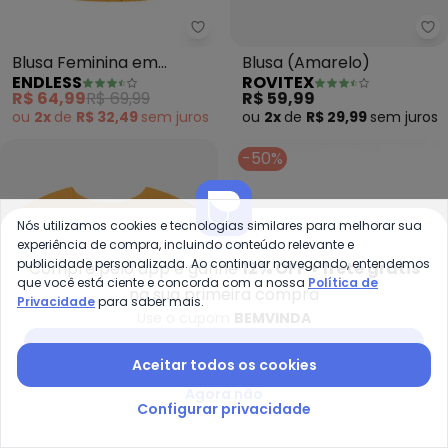
Endless - Blusa Feminina em Ri
Ro
Blusa Feminina em
Blusa (Amarelo)
ENDLESS
ROVITEX
Ribana (Amarelo)
R$ 64,99
R$ 69,99
R$ 59,99
ou
2x
de
R$ 32,49
sem
juros
ou
2x
de
R$ 29,99
sem
juros
-50%
Nós utilizamos cookies e tecnologias similares para melhorar sua
experiência de compra, incluindo conteúdo relevante e
publicidade personalizada. Ao continuar navegando, entendemos
Compre pelo app e ganhe
12% OFF + frete grátis
que você está ciente e concorda com a nossa
Política de
na sua primeira compra
Privacidade
para saber mais.
Use o cupom
BEMVINDA
Baixar app Posthaus
Aceitar todos os cookies
Agora não
Configurar privacidade
Rovitex - Blusa Feminina Viscot
Es