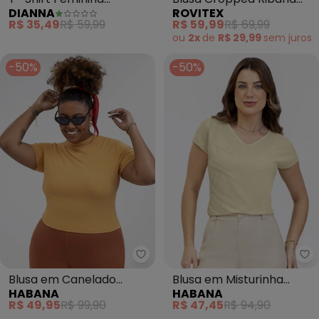
DIANNA
ROVITEX
Oversized (Amarelo)
Básica (Amarelo)
R$ 35,49
R$ 59,99
R$ 59,99
R$ 69,99
ou
2x
de
R$ 29,99
sem
juros
-50%
-50%
Habana - Blusa em Canelado (
Ha
Blusa em Canelado
Blusa em Misturinha
HABANA
HABANA
(Amarelo Médio)
(Amarelo )
R$ 49,95
R$ 99,90
R$ 47,45
R$ 94,90