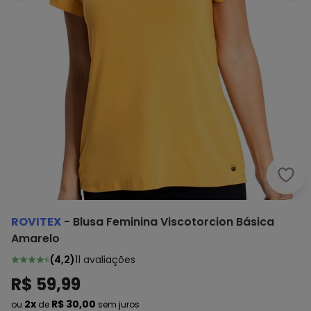
Rovi
ROVITEX
-
Blusa Feminina Viscotorcion Básica
Amarelo
(
4,2
)
11
avaliações
R$ 59,99
2x
R$ 30,00
ou
de
sem juros