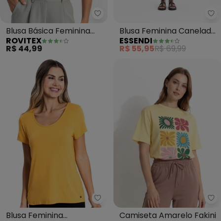
Rovitex - Blusa Básica Feminina
Es
Blusa Básica Feminina
Blusa Feminina Canelada
ROVITEX
ESSENDI
Viscotorcion (Amarelo)
(Amarelo)
R$ 44,99
R$ 55,95
R$ 69,99
Rovitex - Blusa Feminina Viscot
Fa
Blusa Feminina
Camiseta Amarelo Fakini