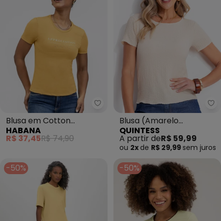
Habana - Blusa em Cotton (Am
Qu
Blusa em Cotton
Blusa (Amarelo
HABANA
QUINTESS
(Amarelo Médio)
Manteiga) em Malha
R$ 37,45
R$ 74,90
A partir de
R$ 59,99
Texturizada
ou
2x
de
R$ 29,99
sem
juros
-50%
-50%