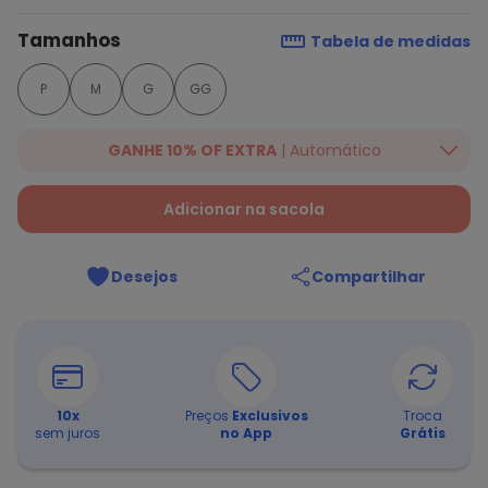
Tamanhos
Tabela de medidas
P
M
G
GG
GANHE 10% OF EXTRA
| Automático
Ganhe 10% OFF em lista selecionada. Valido até 16/07/2026.
Desconto aplicado na finalização da compra.
Ver mais
Adicionar na sacola
produtos da campanha!
Desejos
Compartilhar
10
x
Preços
Exclusivos
Troca
sem juros
no App
Grátis