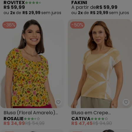
ROVITEX
FAKINI
Viscotorcion Básica
R$ 59,99
A partir de
R$ 59,99
(Amarelo)
ou
2x
de
R$ 29,99
sem
juros
ou
2x
de
R$ 29,99
sem
juros
-36%
-50%
Rosalie - Blusa (Floral Amarelo)
Ca
Blusa (Floral Amarelo)
Blusa em Crepe
ROSALIE
CATIVA
Bufante
(Amarelo Claro)
R$ 34,99
R$ 54,99
R$ 47,45
R$ 94,90