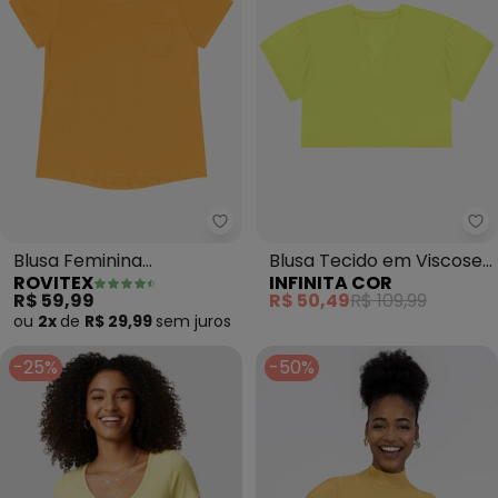
Rovitex - Blusa Feminina Visco
In
Blusa Feminina
Blusa Tecido em Viscose
ROVITEX
INFINITA COR
Viscotorcion com Bolso
Infinita Cor (Amarelo)
R$ 59,99
R$ 50,49
R$ 109,99
(Amarelo)
ou
2x
de
R$ 29,99
sem
juros
-25%
-50%