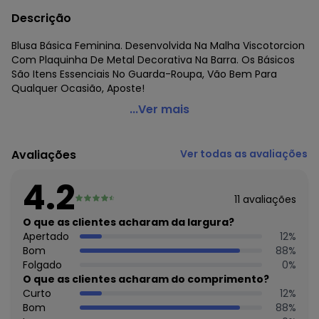
Descrição
Blusa Básica Feminina. Desenvolvida Na Malha Viscotorcion
Com Plaquinha De Metal Decorativa Na Barra. Os Básicos
São Itens Essenciais No Guarda-Roupa, Vão Bem Para
Qualquer Ocasião, Aposte!
Rovitex - Blusa Feminina Viscotorcion Básica Amarelo
...Ver mais
Código do produto: 6900930
Tecido: Malha viscotorcion
Avaliações
Ver todas as avaliações
Composição: Peca total 4% elastano 96% viscose
4.2
11
avaliações
O que as clientes acharam da largura?
Apertado
12
%
Bom
88
%
Folgado
0
%
O que as clientes acharam do comprimento?
Curto
12
%
Bom
88
%