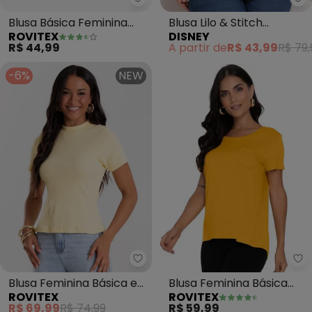
Rovitex - Blusa Básica Feminina
Di
Blusa Básica Feminina
Blusa Lilo & Stitch
ROVITEX
DISNEY
Viscotorcion (Amarelo)
(Amarelo)
R$ 44,99
A partir de
R$ 43,99
R$ 79,
-6%
NEW
Rovitex - Blusa Feminina Básic
Ro
Blusa Feminina Básica em
Blusa Feminina Básica
ROVITEX
ROVITEX
Ribana com Gola
(Amarelo)
R$ 69,99
R$ 74,99
R$ 59,99