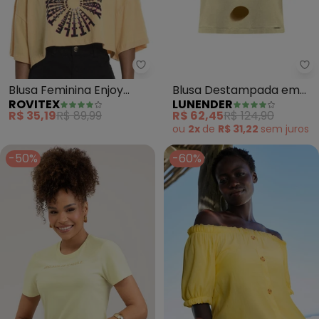
Rovitex - Blusa Feminina Enjoy 
Lu
Blusa Feminina Enjoy
Blusa Destampada em
ROVITEX
LUNENDER
(Amarelo)
Malha (Amarelo)
R$ 35,19
R$ 89,99
R$ 62,45
R$ 124,90
ou
2x
de
R$ 31,22
sem
juros
-50%
-60%