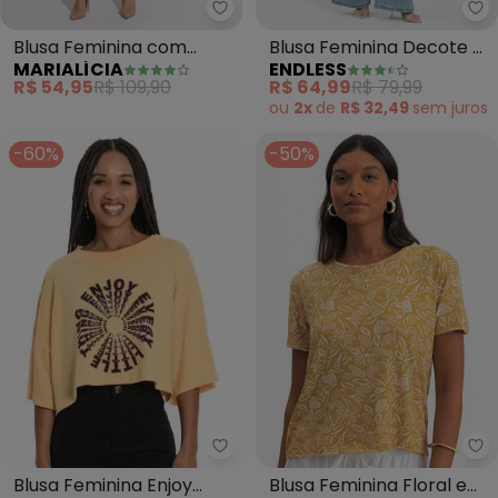
Marialícia - Blusa Feminina co
En
Blusa Feminina com
Blusa Feminina Decote V
MARIALÍCIA
ENDLESS
Sublimação (Amarelo)
(Amarelo)
R$ 54,95
R$ 109,90
R$ 64,99
R$ 79,99
ou
2x
de
R$ 32,49
sem
juros
-60%
-50%
Rovitex - Blusa Feminina Enjoy 
Es
Blusa Feminina Enjoy
Blusa Feminina Floral em