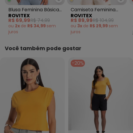
Rovitex - Blusa Feminina Básic
Rovi
Blusa Feminina Básica
Camiseta Feminina
ROVITEX
ROVITEX
em Ribana com Gola
Meia Malha com
R$ 69,99
R$ 74,99
R$ 89,99
R$ 104,99
Amarelo
Estampa Amarelo
ou
2x
de
R$ 34,99
sem
ou
3x
de
R$ 29,99
sem
juros
juros
Você também pode gostar
-20%