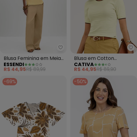
Essendi - Blusa Feminina em Me
Ca
Blusa Feminina em Meia
Blusa em Cotton
ESSENDI
CATIVA
Malha (Amarelo)
(Amarelo Claro)
R$ 44,95
R$ 89,99
R$ 44,95
R$ 89,90
-69%
-50%