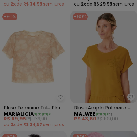
(Amarelo)
ou
2x
de
R$ 34,99
sem
juros
ou
2x
de
R$ 29,99
sem
juros
-50%
-60%
Marialícia - Blusa Feminina Tule
Ma
Blusa Feminina Tule Floral
Blusa Ampla Palmeira em
MARIALÍCIA
MALWEE
(Amarelo)
Moletinho (Amarelo)
R$ 69,95
R$ 139,90
R$ 43,60
R$ 109,00
ou
2x
de
R$ 34,97
sem
juros