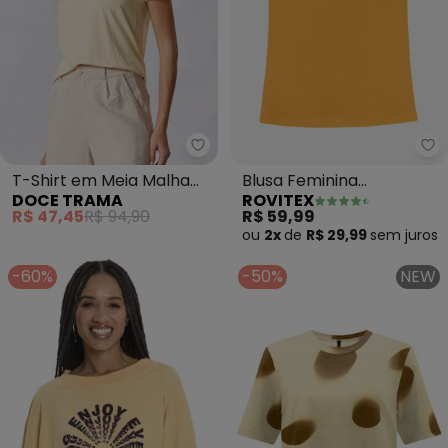
Doce Trama - T-Shirt em Meia 
Ro
T-Shirt em Meia Malha
Blusa Feminina
DOCE TRAMA
ROVITEX
(Amarelo)
Viscotorcion Básica
R$ 47,45
R$ 94,90
R$ 59,99
(Amarelo)
ou
2x
de
R$ 29,99
sem
juros
-60%
-50%
NEW