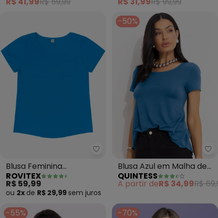
R$ 41,99
R$ 59,99
R$ 31,99
R$ 99,99
-50%
Rovitex - Blusa Feminina Viscot
Qu
Blusa Feminina
Blusa Azul em Malha de
ROVITEX
QUINTESS
Viscotorcion com Bolso
Viscose
R$ 59,99
A partir de
R$ 34,99
R$ 69,
(Azul)
ou
2x
de
R$ 29,99
sem
juros
-55%
-70%