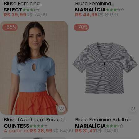
Blusa Feminina
Blusa Feminina
SELECT
MARIALÍCIA
Estampada (Azul)
Texturizada Decote V
R$ 39,99
R$ 74,99
R$ 44,95
R$ 89,90
(Azul)
-65%
-70%
Quintess - Blusa (Azul) com Re
Ma
Blusa (Azul) com Recorte
Blusa Feminino Adulto
QUINTESS
MARIALÍCIA
Vazado
(Azul)
A partir de
R$ 28,99
R$ 84,99
R$ 31,47
R$ 104,90