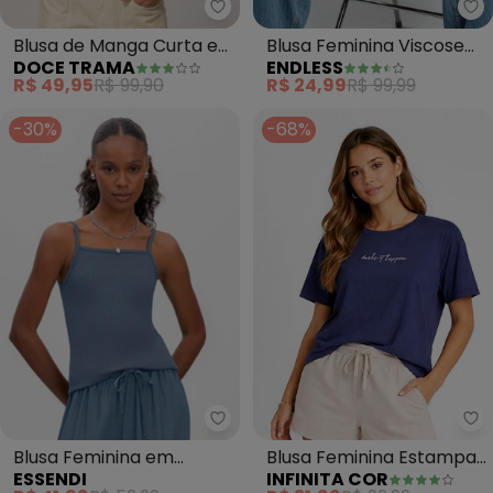
Doce Trama - Blusa de Manga C
En
Blusa de Manga Curta em
Blusa Feminina Viscose
DOCE TRAMA
ENDLESS
Tricot Flamê (Azul)
(Azul)
R$ 49,95
R$ 99,90
R$ 24,99
R$ 99,99
-30%
-68%
Essendi - Blusa Feminina em Ri
In
Blusa Feminina em
Blusa Feminina Estampa
ESSENDI
INFINITA COR
Ribana Canelada (Azul)
e Costa Maior (Azul)