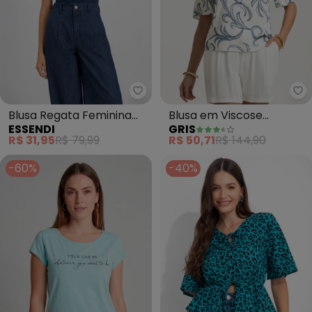
Essendi - Blusa Regata Feminin
Gr
Blusa Regata Feminina
Blusa em Viscose
ESSENDI
GRIS
em Ribana (Azul)
Estampado (Azul)
R$ 31,95
R$ 79,99
R$ 50,71
R$ 144,90
-60%
-40%