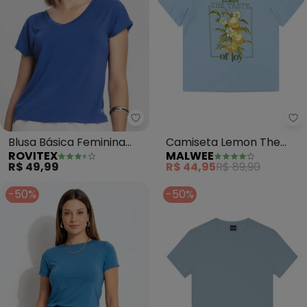
Rovitex - Blusa Básica Feminina 
Ma
Blusa Básica Feminina
Camiseta Lemon The
ROVITEX
MALWEE
(Azul)
Taste Of Joy (Azul
R$ 49,99
R$ 44,95
R$ 89,90
Pastel)
-50%
-50%