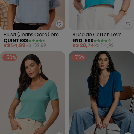
Quintess - Blusa (Jeans Claro)
En
Blusa (Jeans Claro) em
Blusa de Cotton Leve
QUINTESS
ENDLESS
Jeans Leve
Feminina (Azul)
R$ 54,99
R$ 159,99
R$ 28,74
R$ 114,99
-50%
-75%