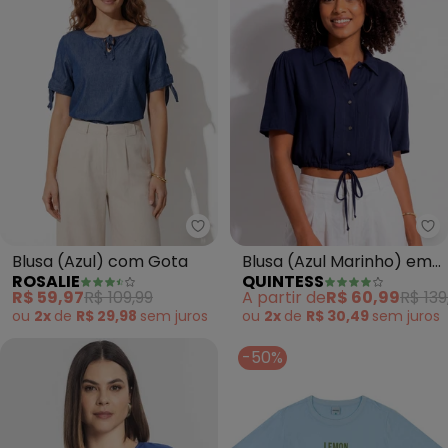
Rosalie - Blusa (Azul) com Gota
Qu
Blusa (Azul) com Gota
Blusa (Azul Marinho) em
ROSALIE
QUINTESS
Viscose Plana
R$ 59,97
R$ 109,99
A partir de
R$ 60,99
R$ 139
ou
2x
de
R$ 29,98
sem
juros
ou
2x
de
R$ 30,49
sem
juros
-50%