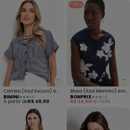
-56%
Bimini - Camisa (Azul Escuro) e
bo
Camisa (Azul Escuro) em
Blusa (Azul Marinho) em
BIMINI
BONPRIX
Meia Malha Listrada
Malha
A partir de
R$ 49,99
R$ 34,99
R$ 79,99