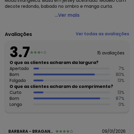
Moda Evangélica. Blusa em jersey acetinado. Modelo com
decote redondo, babado no ombro e manga curta.
Rosalie - Blusa Floral Azul com Babado
...Ver mais
Código do produto: 3375278
Modelagem: Solto
Avaliações
Ver todas as avaliações
Comprimento da manga: Curta
Modelo da manga: Com babado
3.7
Decote frente: Redondo
15
avaliações
Decote costas: Redondo
Observação: Babado no ombro
O que as clientes acharam da largura?
Tecido: Helanca
Apertado
7
%
Composição: Conforme imagem etiqueta
Bom
80
%
Folgado
13
%
Histórico de preços
O que as clientes acharam do comprimento?
Curto
13
%
O preço apresentado abaixo é o menor oferecido em
Bom
87
%
algum dia do mês, para o menor tamanho disponível.
Longo
0
%
N/D*
agosto/2026
N/D*
julho/2026
N/D*
junho/2026
R$ 39,99
maio/2026
N/D*
abril/2026
BARBARA
-
BRAGANCA PAULISTA - SP
09/01/2026