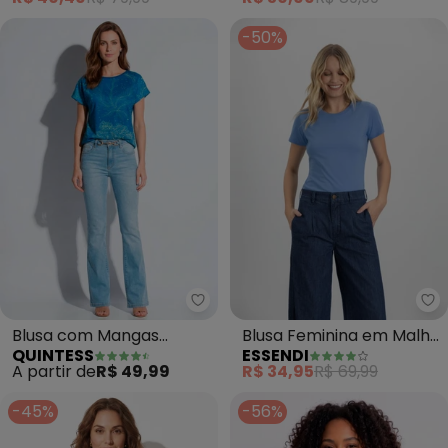
-50%
Quintess - Blusa com Mangas C
Es
Blusa com Mangas
Blusa Feminina em Malha
QUINTESS
ESSENDI
Curtas (Oceano Azul)
(Azul)
A partir de
R$ 49,99
R$ 34,95
R$ 69,99
-45%
-56%