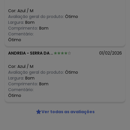
N/D*
março/2026
N/D*
fevereiro/2026
Cor:
Azul
/
M
Avaliação geral do produto:
Ótimo
Largura:
Bom
Comprimento:
Bom
Comentário:
Ótimo
ANDREIA
-
SERRA DA TAPUIA SITIO NOV - RN
01/02/2026
Cor:
Azul
/
M
Avaliação geral do produto:
Ótimo
Largura:
Bom
Comprimento:
Bom
Comentário:
Ótimo
Ver todas as avaliações