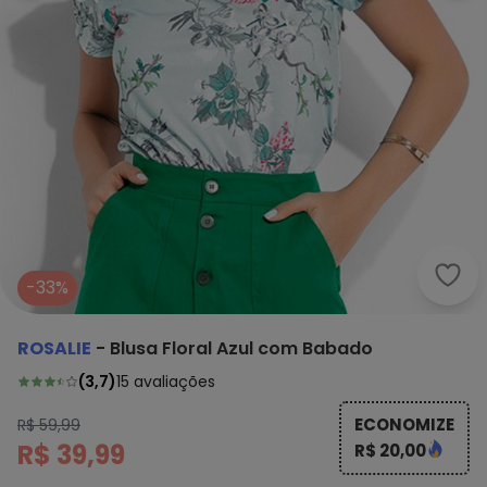
Rosa
-33%
ROSALIE
-
Blusa Floral Azul com Babado
(
3,7
)
15
avaliações
ECONOMIZE
R$ 59,99
R$ 39,99
R$ 20,00