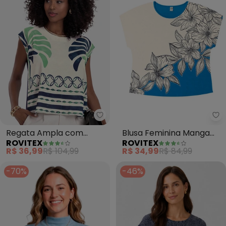
Rovitex - Regata Ampla com Es
Ro
Regata Ampla com
Blusa Feminina Manga
ROVITEX
ROVITEX
Estampa (Azul)
Curta (Azul)
R$ 36,99
R$ 104,99
R$ 34,99
R$ 84,99
-70%
-46%