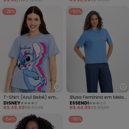
-28%
-50%
Disney - T-Shirt (Azul Bebê) e
Es
T-Shirt (Azul Bebê) em
Blusa Feminina em Meia
DISNEY
ESSENDI
Malha de Algodão
Malha (Azul)
R$ 49,99
R$ 69,99
R$ 44,95
R$ 89,99
Penteado
-64%
-58%