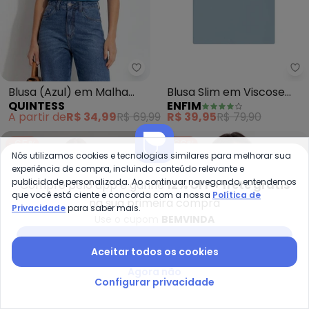
Quintess - Blusa (Azul) em Malh
En
Blusa (Azul) em Malha
Blusa Slim em Viscose
QUINTESS
ENFIM
Fria
(Azul Pastel)
A partir de
R$ 34,99
R$ 69,99
R$ 39,95
R$ 79,90
-65%
-66%
Nós utilizamos cookies e tecnologias similares para melhorar sua
experiência de compra, incluindo conteúdo relevante e
publicidade personalizada. Ao continuar navegando, entendemos
Compre pelo app e ganhe
12% OFF + frete grátis
que você está ciente e concorda com a nossa
Política de
na sua primeira compra
Privacidade
para saber mais.
Use o cupom
BEMVINDA
Baixar app Posthaus
Aceitar todos os cookies
Agora não
Configurar privacidade