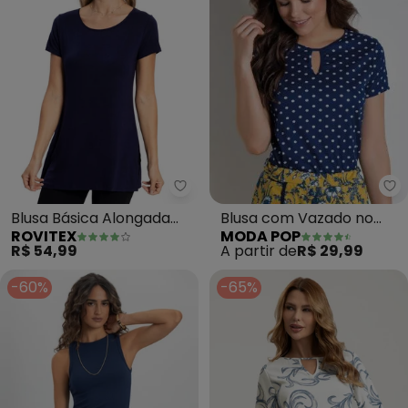
Mo
Rovitex - Blusa Básica Alongada
Blusa com Vazado no
Blusa Básica Alongada
MODA POP
ROVITEX
Decote (Poá)
Feminina (Azul)
A partir de
R$ 29,99
R$ 54,99
-60%
-65%