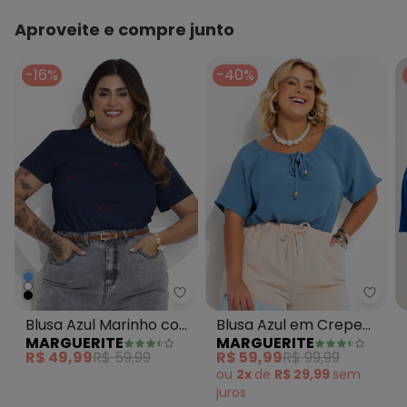
Aproveite e compre junto
-16%
-40%
Marguerite - Blusa Azul Marinh
Margu
Blusa Azul Marinho com
Blusa Azul em Crepe
MARGUERITE
MARGUERITE
Bordado
Plano
R$ 49,99
R$ 59,99
R$ 59,99
R$ 99,99
ou
2x
de
R$ 29,99
sem
juros