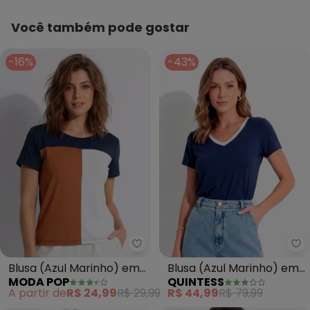
Você também pode gostar
-16%
-43%
Moda Pop - Blusa (Azul Marinh
Qu
Blusa (Azul Marinho) em
Blusa (Azul Marinho) em
MODA POP
QUINTESS
Malha
Malha de Viscose
A partir de
R$ 24,99
R$ 29,99
R$ 44,99
R$ 79,99