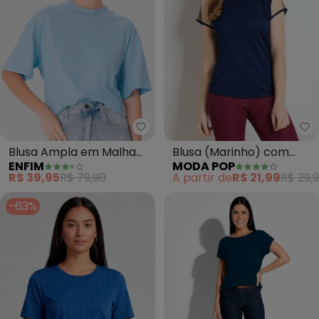
Mo
Enfim - Blusa Ampla em Malha (
Blusa (Marinho) com
Blusa Ampla em Malha
MODA POP
ENFIM
Transparência nas
(Azul Pastel)
A partir de
R$ 21,99
R$ 29,
R$ 39,95
R$ 79,90
Mangas
-63%