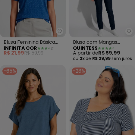
Infinita Cor - Blusa Feminina Bás
Qu
Blusa Feminina Básica
Blusa com Mangas
INFINITA COR
QUINTESS
(Azul)
Curtas (Marinho)
R$ 21,99
R$ 59,99
A partir de
R$ 59,99
ou
2x
de
R$ 29,99
sem
juros
-65%
-28%