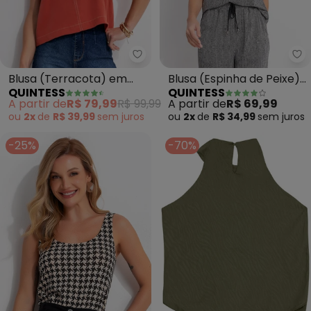
Quintess - Blusa (Terracota) em
Qu
Blusa (Terracota) em
Blusa (Espinha de Peixe)
QUINTESS
QUINTESS
Tecido de Liocel
em Malha de Viscose
A partir de
R$ 79,99
R$ 99,99
A partir de
R$ 69,99
ou
2x
de
R$ 39,99
sem
juros
ou
2x
de
R$ 34,99
sem
juros
-25%
-70%