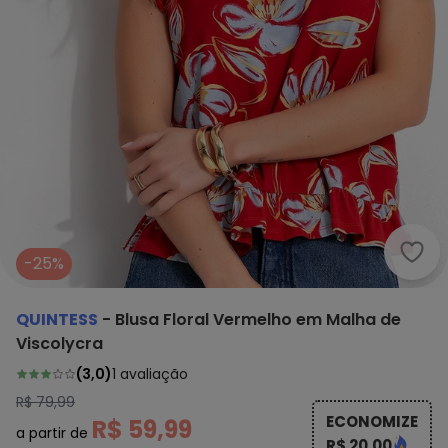
Quin
-25%
QUINTESS
-
Blusa Floral Vermelho em Malha de
Viscolycra
(
3,0
)
1
avaliação
R$ 79,99
ECONOMIZE
R$ 59,99
a partir de
R$ 20,00