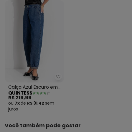
Quintess - Calça Azul Escuro e
Calça Azul Escuro em
QUINTESS
Jeans de Algodão
R$ 219,99
ou
7x
de
R$ 31,42
sem
juros
Você também pode gostar