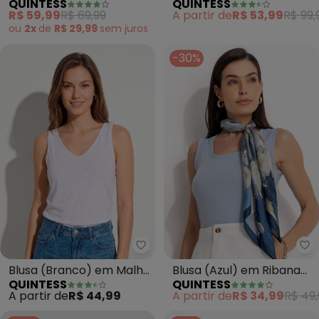
QUINTESS
QUINTESS
White) em Piquet
Illusione
R$ 59,99
R$ 69,99
A partir de
R$ 53,99
R$ 99,
ou
2x
de
R$ 29,99
sem
juros
-30%
Quintess - Blusa (Branco) em 
Qu
Blusa (Branco) em Malha
Blusa (Azul) em Ribana
QUINTESS
QUINTESS
Flamê
Canelada
A partir de
R$ 44,99
A partir de
R$ 34,99
R$ 49,