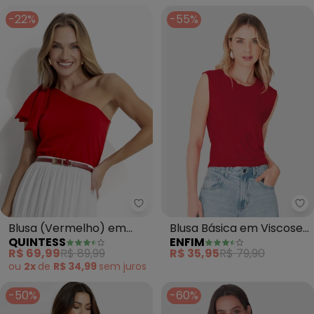
-22%
-55%
Quintess - Blusa (Vermelho) e
En
Blusa (Vermelho) em
Blusa Básica em Viscose
QUINTESS
ENFIM
Malha Crepe
(Vermelho)
R$ 69,99
R$ 89,99
R$ 35,95
R$ 79,90
ou
2x
de
R$ 34,99
sem
juros
-50%
-60%