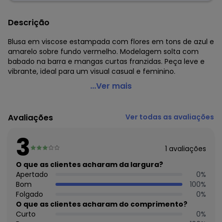
Descrição
Blusa em viscose estampada com flores em tons de azul e
amarelo sobre fundo vermelho. Modelagem solta com
babado na barra e mangas curtas franzidas. Peça leve e
vibrante, ideal para um visual casual e feminino.
Quintess - Blusa Floral Vermelho em Malha de
...Ver mais
Viscolycra
Código do produto: 3895080
Avaliações
Ver todas as avaliações
Modelagem: Solta
Comprimento: Básico
3
Decote frente: Redondo
1
avaliações
Complemento: Babado na cava
Tecido: Malha de viscose com elastano 190g 96% viscose,
O que as clientes acharam da largura?
4% elastano meia malha
Apertado
0
%
Uso casual: Sim
Bom
100
%
Folgado
0
%
Histórico de preços
O que as clientes acharam do comprimento?
Curto
0
%
O preço apresentado abaixo é o menor oferecido em