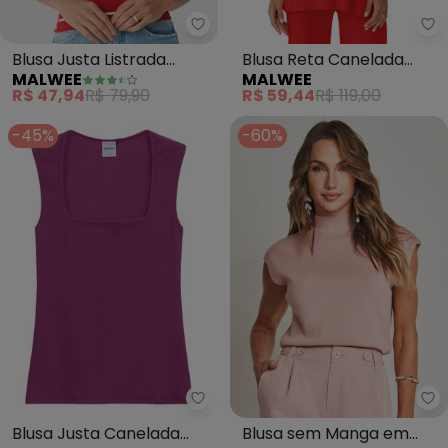
Malwee - Blusa Justa Listrada 
Ma
Blusa Justa Listrada
Blusa Reta Canelada
MALWEE
MALWEE
(Vermelho)
(Vermelho)
R$ 47,94
R$ 79,90
R$ 59,44
R$ 119,00
-45%
-60%
Malwee - Blusa Justa Canelada
Do
Blusa Justa Canelada
Blusa sem Manga em