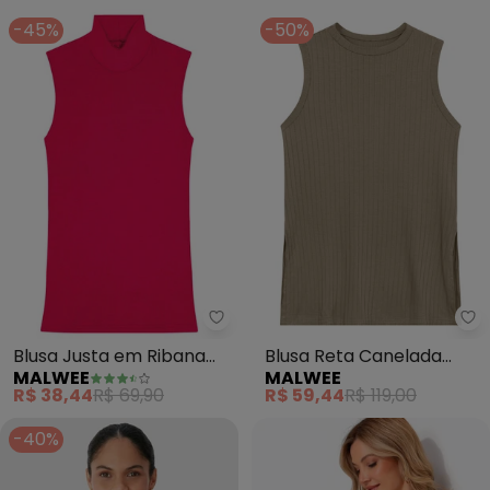
-45%
-50%
Malwee - Blusa Justa em Ribana
Ma
Blusa Justa em Ribana
Blusa Reta Canelada
MALWEE
MALWEE
(Rosa Escuro)
(Marrom)
R$ 38,44
R$ 69,90
R$ 59,44
R$ 119,00
-40%