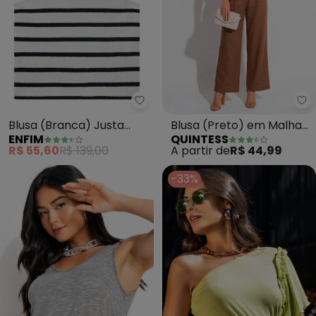
Enfim - Blusa (Branca) Justa Li
Qu
Blusa (Branca) Justa
Blusa (Preto) em Malha
ENFIM
QUINTESS
Listrada em Tricot
Flamê
R$ 55,60
R$ 139,00
A partir de
R$ 44,99
-33%