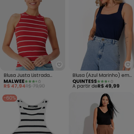
Malwee - Blusa Justa Listrada 
Qu
Blusa Justa Listrada
Blusa (Azul Marinho) em
MALWEE
QUINTESS
(Vermelho)
Microflex
R$ 47,94
R$ 79,90
A partir de
R$ 49,99
-60%