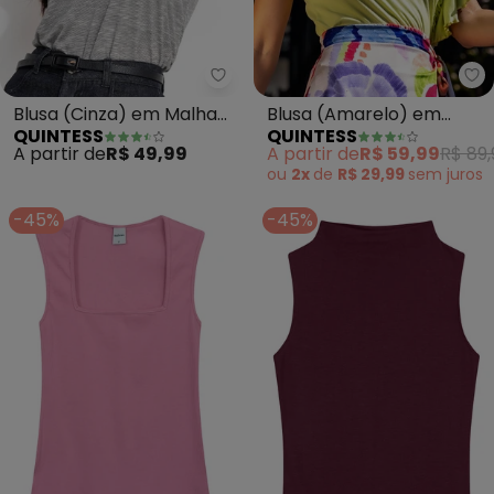
Quintess - Blusa (Cinza) em Ma
Qu
Blusa (Cinza) em Malha
Blusa (Amarelo) em
QUINTESS
QUINTESS
Flamê
Canelado de Viscose
A partir de
R$ 49,99
A partir de
R$ 59,99
R$ 89,
ou
2x
de
R$ 29,99
sem
juros
-45%
-45%