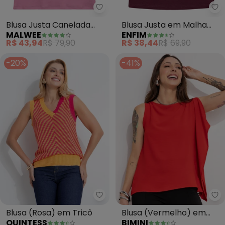
Malwee - Blusa Justa Canelada
En
Blusa Justa Canelada
Blusa Justa em Malha
MALWEE
ENFIM
(Rosa)
Viscose (Bordô)
R$ 43,94
R$ 79,90
R$ 38,44
R$ 69,90
-20%
-41%
Quintess - Blusa (Rosa) em Tric
Bi
Blusa (Rosa) em Tricô
Blusa (Vermelho) em
QUINTESS
BIMINI
Crepe Plano