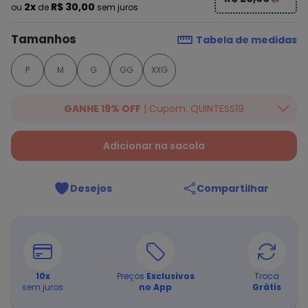
2x
R$ 30,00
ou
de
sem juros
Tamanhos
Tabela de medidas
P
M
G
GG
XXG
GANHE 19% OFF
| Cupom: QUINTESS19
Ganhe 19% OFF Extra em qualquer valor, usando o cupom:
QUINTESS19. Válido para toda loja Quintess, até 07/08/2026.
Adicionar na sacola
Desejos
Compartilhar
10
x
Preços
Exclusivos
Troca
sem juros
no App
Grátis