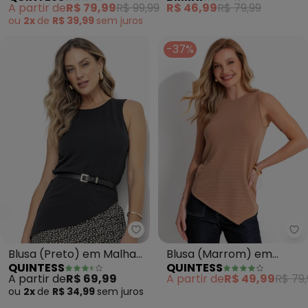
A partir de
R$ 79,99
R$ 99,99
R$ 46,99
R$ 79,99
ou
2x
de
R$ 39,99
sem
juros
-37%
Quintess - Blusa (Preto) em Ma
Qu
Blusa (Preto) em Malha
Blusa (Marrom) em
QUINTESS
QUINTESS
Crepe
Malha Texturizada
A partir de
R$ 69,99
A partir de
R$ 49,99
R$ 79,
ou
2x
de
R$ 34,99
sem
juros