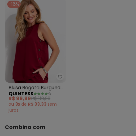
-16%
Quintess - Blusa Regata Burgu
Blusa Regata Burgundy
QUINTESS
em Tecido Crepe
R$ 99,99
R$ 119,99
ou
3x
de
R$ 33,33
sem
juros
Combina com