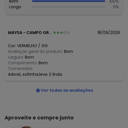
Bom
100
%
algum dia do mês, para o menor tamanho disponível.
Longo
0
%
N/D*
agosto/2026
R$ 74,99
julho/2026
R$ 84,99
junho/2026
N/D*
maio/2026
N/D*
abril/2026
MAYSA
-
CAMPO GRANDE - MS
18/06/2026
N/D*
março/2026
N/D*
fevereiro/2026
Cor:
VERMELHO
/
GG
Avaliação geral do produto:
Bom
Largura:
Bom
Comprimento:
Bom
Comentário:
Adorei, soltinha,leve. E linda.
Ver todas as avaliações
Aproveite e compre junto