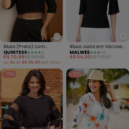
Quintess - Blusa (Preta) com A
Ma
Blusa (Preta) com
Blusa Justa em Viscose
QUINTESS
MALWEE
Aviamento de Franjas
Canelada (Preto)
R$ 70,99
R$ 169,99
R$ 54,50
R$ 109,00
ou
2x
de
R$ 35,49
sem
juros
-70%
-72%