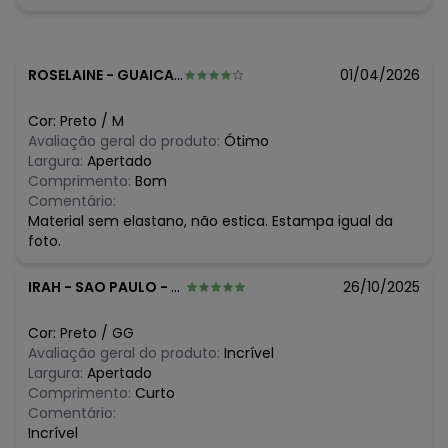
algum dia do mês, para o menor tamanho disponível.
N/D*
agosto/2026
N/D*
julho/2026
R$ 79,99
junho/2026
ROSELAINE
-
GUAICARA - SP
01/04/2026
R$ 69,99
maio/2026
R$ 79,99
abril/2026
Cor:
Preto
/
M
R$ 79,99
março/2026
Avaliação geral do produto:
Ótimo
R$ 122,99
fevereiro/2026
Largura:
Apertado
Comprimento:
Bom
Comentário:
Material sem elastano, não estica. Estampa igual da
foto.
IRAH
-
SAO PAULO - SP
26/10/2025
Cor:
Preto
/
GG
Avaliação geral do produto:
Incrível
Largura:
Apertado
Comprimento:
Curto
Comentário:
Incrível