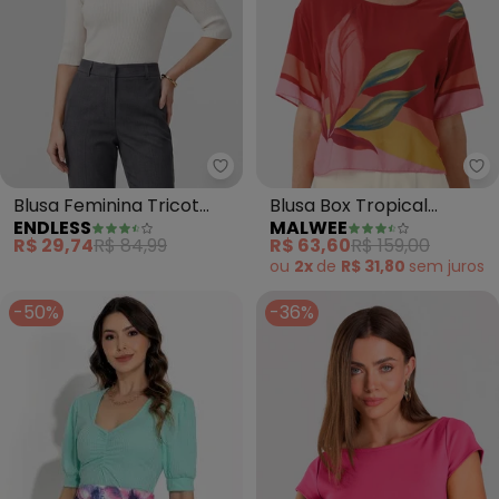
Endless - Blusa Feminina Trico
Ma
Blusa Feminina Tricot
Blusa Box Tropical
ENDLESS
MALWEE
Decote Canoa (Off
(Vermelho)
R$ 29,74
R$ 84,99
R$ 63,60
R$ 159,00
White)
ou
2x
de
R$ 31,80
sem
juros
-50%
-36%