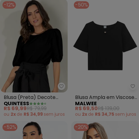
-12%
-50%
Quintess - Blusa (Preta) Deco
Ma
Blusa (Preta) Decote
Blusa Ampla em Viscose
QUINTESS
MALWEE
Canoa com Mangas
(Preto)
R$ 69,99
R$ 79,99
R$ 69,50
R$ 139,00
Bufantes
ou
2x
de
R$ 34,99
sem
juros
ou
2x
de
R$ 34,75
sem
juros
-52%
-20%