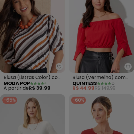
Moda Pop - Blusa (Listras Colo
Qu
Blusa (Listras Color) com
Blusa (Vermelha) com
MODA POP
QUINTESS
Manga 3/4
Elástico
A partir de
R$ 39,99
R$ 44,99
R$ 149,99
-65%
-60%