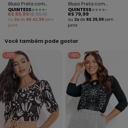
Blusa Preta com
Blusa Preta com
QUINTESS
QUINTESS
Detalhes em Tule nas
Mangas 3/4
R$ 85,99
R$ 89,99
R$ 79,99
Mangas
ou
2x
de
R$ 42,99
sem
ou
2x
de
R$ 39,99
sem
juros
juros
Você também pode gostar
-70%
-18%