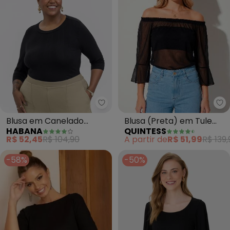
Qu
Habana - Blusa em Canelado (P
Blusa (Preta) em Tule
Blusa em Canelado
QUINTESS
HABANA
com Mangas Amplas
(Preto)
A partir de
R$ 51,99
R$ 139,
R$ 52,45
R$ 104,90
-58%
-50%