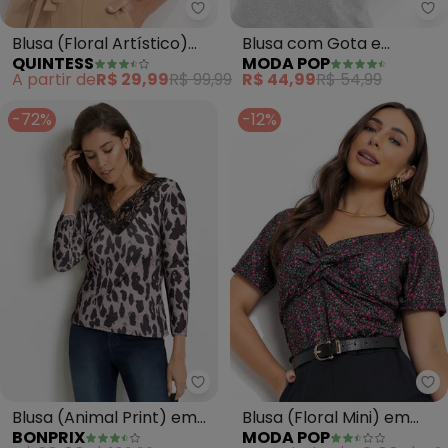
Quintess - Blusa (Floral Artísti
Mo
Blusa (Floral Artístico)
Blusa com Gota e
QUINTESS
MODA POP
em Malha de Viscose
Amarração Frontal
A partir de
R$ 29,99
R$ 99,99
R$ 44,99
R$ 54,99
(Preta)
-72%
-12%
bonprix - Blusa (Animal Print) 
Mo
Blusa (Animal Print) em
Blusa (Floral Mini) em
BONPRIX
MODA POP
Malha Fria
Jersey Acetinado