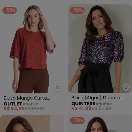
-55%
-50%
Qu
Outlet - Blusa Manga Curta Am
Blusa (Algas) Decote
Blusa Manga Curta
QUINTESS
OUTLET
Canoa com Mangas
Ampla Feminino
R$ 41,99
R$ 84,99
R$ 54,85
R$ 121,90
Bufantes
(Vermelho)
-70%