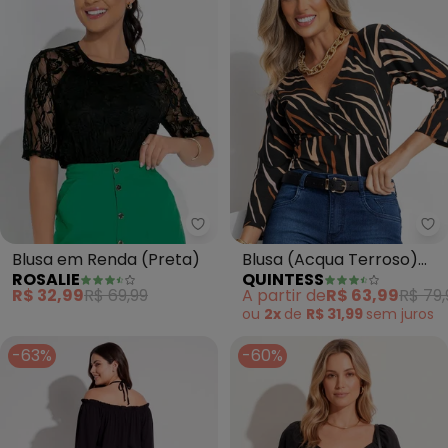
Rosalie - Blusa em Renda (Pret
Qu
Blusa em Renda (Preta)
Blusa (Acqua Terroso)
ROSALIE
QUINTESS
em Malha de Viscose
R$ 32,99
R$ 69,99
A partir de
R$ 63,99
R$ 79,
ou
2x
de
R$ 31,99
sem
juros
-63%
-60%