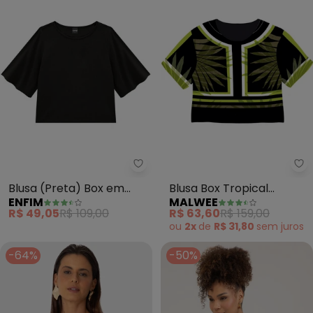
Enfim - Blusa (Preta) Box em Vi
Ma
Blusa (Preta) Box em
Blusa Box Tropical
ENFIM
MALWEE
Viscose
(Preto)
R$ 49,05
R$ 109,00
R$ 63,60
R$ 159,00
ou
2x
de
R$ 31,80
sem
juros
-64%
-50%