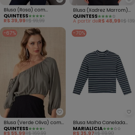
Quintess - Blusa (Rosa) com A
Qu
Blusa (Rosa) com
Blusa (Xadrez Marrom)
QUINTESS
QUINTESS
Amarração nos Punhos
em Malha
R$ 39,99
R$ 99,99
A partir de
R$ 48,99
R$ 139
-67%
-70%
Quintess - Blusa (Verde Oliva) 
Ma
Blusa (Verde Oliva) com
Blusa Malha Canelada
QUINTESS
MARIALÍCIA
Decote e Barra Ajustável
Listrada (Cinza)
R$ 55,99
R$ 169,99
R$ 35,97
R$ 119,90