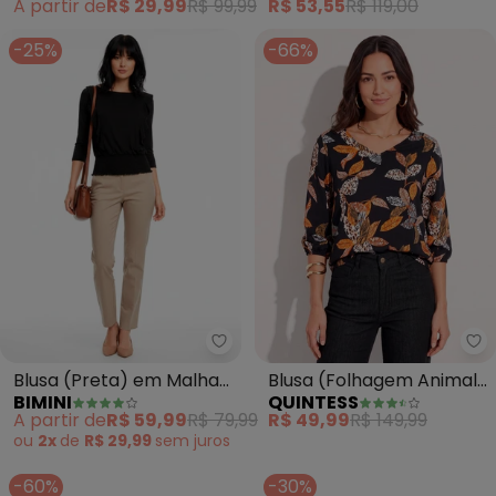
A partir de
R$ 29,99
R$ 99,99
R$ 53,55
R$ 119,00
-25%
-66%
Bimini - Blusa (Preta) em Malha
Qu
Blusa (Preta) em Malha
Blusa (Folhagem Animal
BIMINI
QUINTESS
de Viscose
Print) em Crepe Plano
A partir de
R$ 59,99
R$ 79,99
R$ 49,99
R$ 149,99
ou
2x
de
R$ 29,99
sem
juros
-60%
-30%