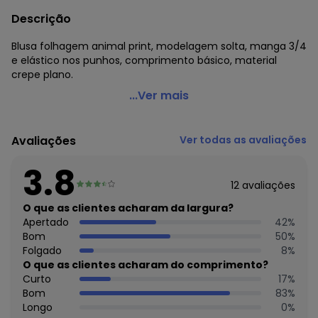
Descrição
Blusa folhagem animal print, modelagem solta, manga 3/4
e elástico nos punhos, comprimento básico, material
crepe plano.
Quintess - Blusa Folhagem Animal Print em Crepe Plano
...Ver mais
Código do produto: 3751020
Modelagem: Solta
Avaliações
Ver todas as avaliações
Decote frente: V
Decote costas: Redondo
3.8
Comprimento da manga: 3/4
12
avaliações
Complemento: Elástico nos punhos;
Comprimento: Básico
O que as clientes acharam da largura?
Material: Crepe Plano
Apertado
42
%
Estação: Inverno
Bom
50
%
Situação de Uso: Trabalho
Folgado
8
%
Composição Material: 100% Poliéster
O que as clientes acharam do comprimento?
Curto
17
%
Histórico de preços
Bom
83
%
Longo
0
%
O preço apresentado abaixo é o menor oferecido em