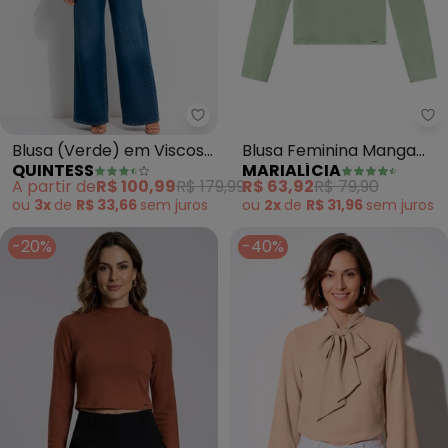
Quintess - Blusa (Verde) em Vi
Ma
Blusa (Verde) em Viscose
Blusa Feminina Manga
QUINTESS
MARIALÍCIA
Plana
Longa (Verde)
A partir de
R$ 100,99
R$ 179,99
R$ 63,92
R$ 79,90
ou
3x
de
R$ 33,66
sem
juros
ou
2x
de
R$ 31,96
sem
juros
-20%
-40%