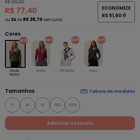
R$ 129,00
ECONOMIZE
R$ 77,40
R$ 51,60
2x
R$ 38,70
ou
de
sem juros
Cores
40%
40%
40%
40%
Verde
Bordô
Off White
Preto
Militar
Tamanhos
Tabela de medidas
P
M
G
GG
XGG
Adicionar na sacola