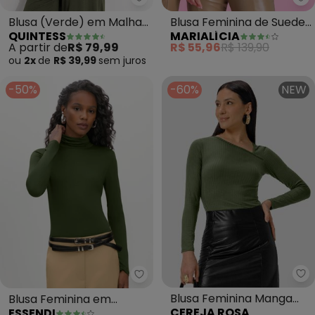
Quintess - Blusa (Verde) em Ma
Ma
Blusa (Verde) em Malha
Blusa Feminina de Suede
QUINTESS
MARIALÍCIA
de Viscose
(Verde)
A partir de
R$ 79,99
R$ 55,96
R$ 139,90
ou
2x
de
R$ 39,99
sem
juros
-50%
-60%
NEW
Ce
Essendi - Blusa Feminina em Vis
Blusa Feminina Manga
Blusa Feminina em
CEREJA ROSA
ESSENDI