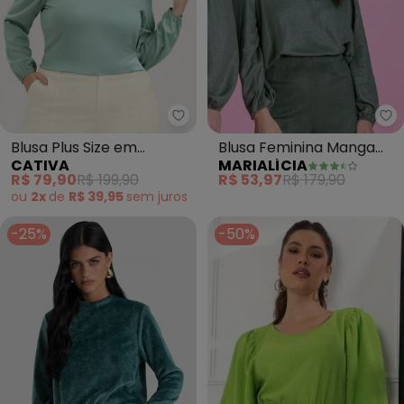
Cativa - Blusa Plus Size em Vis
Ma
Blusa Plus Size em
Blusa Feminina Manga
CATIVA
MARIALÍCIA
Viscose (Verde Claro)
Bufante Lurex (Verde)
R$ 79,90
R$ 199,90
R$ 53,97
R$ 179,90
ou
2x
de
R$ 39,95
sem
juros
-25%
-50%