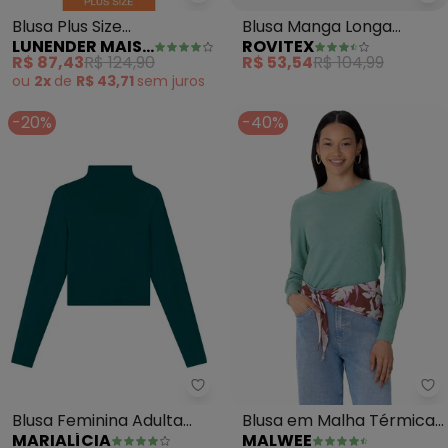
Lunender Mais Mulher - Blusa Pl
Ro
Blusa Plus Size
Blusa Manga Longa
LUNENDER MAIS MULHER
ROVITEX
Texturizada (Verde)
Decote Canoa (Verde)
R$ 87,43
R$ 124,90
R$ 53,54
R$ 104,99
ou
2x
de
R$ 43,71
sem
juros
-20%
-40%
Marialícia - Blusa Feminina Adul
Ma
Blusa Feminina Adulta
Blusa em Malha Térmica
MARIALÍCIA
MALWEE
Gola Alta (Verde)
(Verde Turquesa)