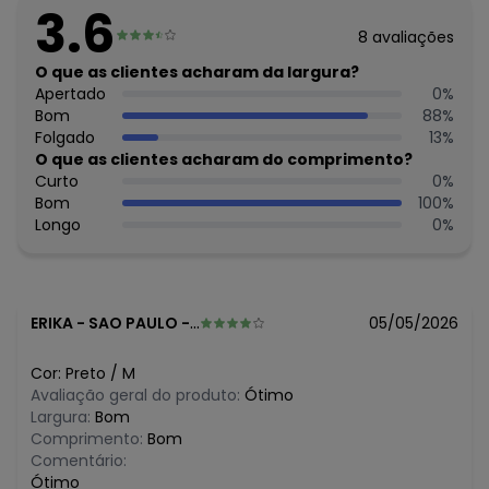
Decote Frente : V
3.6
Fornecedor: MALWEE MALHAS LTDA / CNPJ 84.429.737/0001-
8
avaliações
14
Feito: Brasil
O que as clientes acharam da largura?
Cuidados para conservação do produto: Temperatura
Apertado
0
%
máxima de lavagem 30C. Não alvejar. Não passar sobre a
Bom
88
%
estampa.
Folgado
13
%
Tecido: Ribana Listrada
O que as clientes acharam do comprimento?
Composição: Algodão 85% Como Mínimo
Curto
0
%
Bom
100
%
Histórico de preços
Longo
0
%
O preço apresentado abaixo é o menor oferecido em
algum dia do mês, para o menor tamanho disponível.
R$ 64,5
agosto/2026
R$ 64,5
julho/2026
ERIKA
-
SAO PAULO - SP
05/05/2026
R$ 103,2
junho/2026
R$ 109,65
maio/2026
Cor:
Preto
/
M
R$ 129
abril/2026
Avaliação geral do produto:
Ótimo
N/D*
março/2026
Largura:
Bom
N/D*
fevereiro/2026
Comprimento:
Bom
Comentário:
Ótimo