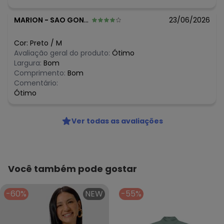
MARION
-
SAO GONCALO - RJ
23/06/2026
Cor:
Preto
/
M
Avaliação geral do produto:
Ótimo
Largura:
Bom
Comprimento:
Bom
Comentário:
Ótimo
Ver todas as avaliações
Você também pode gostar
-60%
NEW
-55%