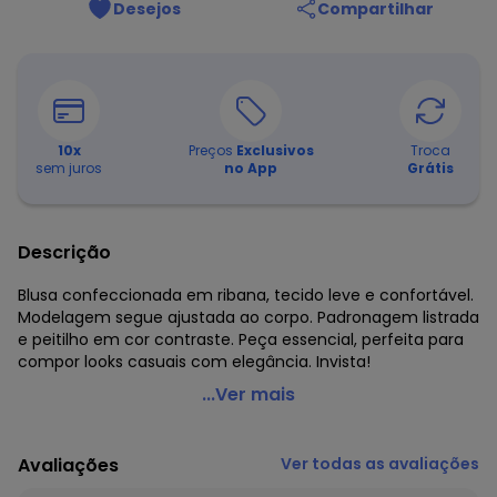
Desejos
Compartilhar
10
x
Preços
Exclusivos
Troca
sem juros
no App
Grátis
Descrição
Blusa confeccionada em ribana, tecido leve e confortável.
Modelagem segue ajustada ao corpo. Padronagem listrada
e peitilho em cor contraste. Peça essencial, perfeita para
compor looks casuais com elegância. Invista!
Malwee - Blusa Justa em Ribana Listrada Verde Militar
...Ver mais
Código do produto: 8403214
Modelagem: Justa
Avaliações
Ver todas as avaliações
Comprimento da Manga: Longa