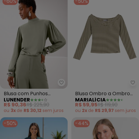
-60%
-50%
Lunender - Blusa com Punhos A
Ma
Blusa com Punhos
Blusa Ombro a Ombro
LUNENDER
MARIALÍCIA
Ajustados e Amarração
Canelada Listras (Verde)
R$ 90,36
R$ 225,90
R$ 59,95
R$ 119,90
(Verde)
ou
3x
de
R$ 30,12
sem
juros
ou
2x
de
R$ 29,97
sem
juros
-50%
-44%