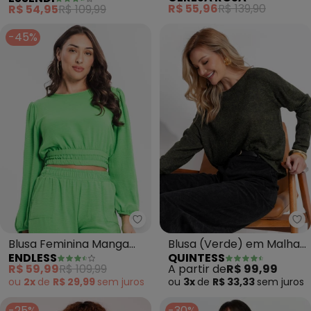
Longa com Decote
Viscose Gola Alta
R$ 55,96
R$ 139,90
R$ 54,95
R$ 109,99
Assimétrico (Verde)
(Verde)
-45%
Endless - Blusa Feminina Manga
Qu
Blusa Feminina Manga
Blusa (Verde) em Malha
ENDLESS
QUINTESS
Longa (Verde)
Tricô
R$ 59,99
R$ 109,99
A partir de
R$ 99,99
ou
2x
de
R$ 29,99
sem
juros
ou
3x
de
R$ 33,33
sem
juros
-25%
-30%