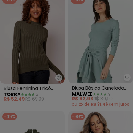
Ma
Torra - Blusa Feminina Tricô C
Blusa Básica Canelada
Blusa Feminina Tricô
MALWEE
TORRA
Manga Longa (Verde)
Canelado Manga Longa
R$ 62,93
R$ 89,90
R$ 52,49
R$ 69,99
(Verde)
ou
2x
de
R$ 31,46
sem
juros
-49%
-38%