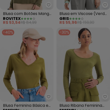
Rovitex - Blusa com Botões Ma
Gr
Blusa com Botões Manga
Blusa em Viscose (Verde
ROVITEX
GRIS
Longa (Verde)
Claro)
R$ 53,54
R$ 84,99
R$ 55,96
R$ 159,90
-40%
-30%
Essendi - Blusa Feminina Básic
Es
Blusa Feminina Básica em
Blusa Ribana Feminina