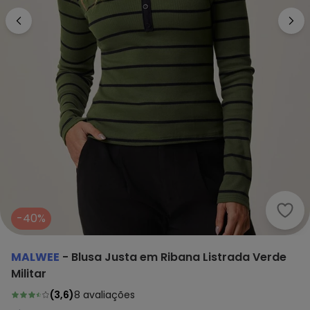
Malw
-40%
MALWEE
-
Blusa Justa em Ribana Listrada Verde
Militar
(
3,6
)
8
avaliações