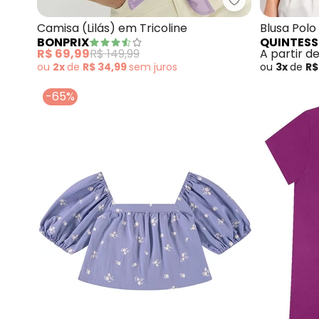
bonprix - Camis
Camisa (Lilás) em Tricoline
Blusa Polo
BONPRIX
QUINTESS
R$ 69,99
R$ 149,99
A partir d
ou
2x
de
R$ 34,99
sem
juros
ou
3x
de
R$
-65%