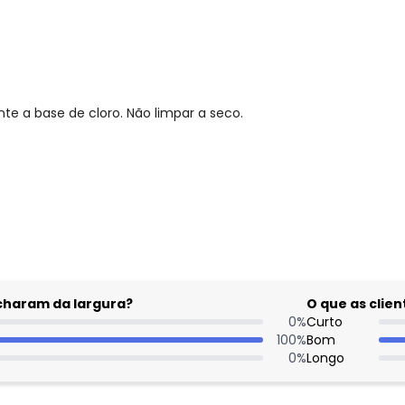
te a base de cloro. Não limpar a seco.
gum dia do mês, para o menor tamanho disponível.
acharam da largura?
O que as cli
0
%
Curto
100
%
Bom
0
%
Longo