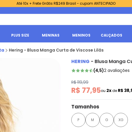
Até 10x + Frete Grátis R$249 Brasil - cupom ANTECIPADO
PLUS SIZE
MENINAS
MENINOS
CALÇADOS
ta
Hering - Blusa Manga Curta de Viscose Lilás
HERING
-
Blusa Manga Cu
(
4,5
)
2
avaliações
R$ 119,99
R$ 77,95
2x
R$ 38,
ou
de
Tamanhos
P
M
G
XG