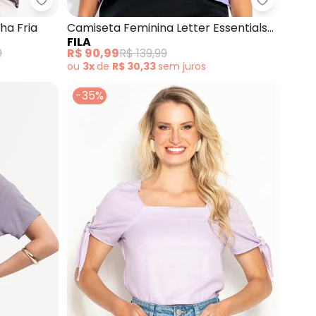
m Malha Piquet
Quintess - Blusa (Paisley Roxo) em Malha Fria
Fila - Ca
ha Fria
Camiseta Feminina Letter Essentials
FILA
(Roxo)
9
R$ 90,99
R$ 139,99
ou
3x
de
R$ 30,33
sem
juros
-35%