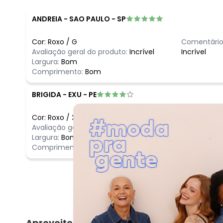
ANDREIA
-
SAO PAULO - SP
Cor:
Roxo
/
G
Comentário
Avaliação geral do produto:
Incrível
Incrível
Largura:
Bom
Comprimento:
Bom
BRIGIDA
-
EXU - PE
Cor:
Roxo
/
XG
Comentário
Avaliação geral do produto:
Ótimo
Tecido ótimo
Largura:
Bom
Comprimento:
Bom
Aproveite e compre junto