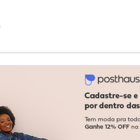
:
:
, ficou linda!
Ver todas as avaliações