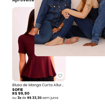
NEW
Sofie - Blusa de Manga 
Blusa de Manga Curta Allure
SOFIE
em Malha Bodycon Roxo
R$ 99,90
ou
3x
de
R$ 33,30
sem
juros