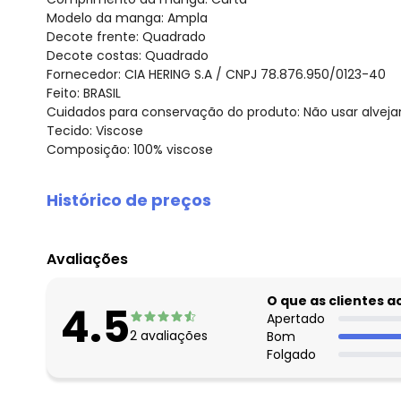
Modelo da manga: Ampla
Decote frente: Quadrado
Decote costas: Quadrado
Fornecedor: CIA HERING S.A / CNPJ 78.876.950/0123-40
Feito: BRASIL
Cuidados para conservação do produto: Não usar alvejan
Tecido: Viscose
Composição: 100% viscose
Histórico de preços
O preço apresentado abaixo é o menor oferecido em al
agosto/2026
Avaliações
julho/2026
junho/2026
O que as clientes 
4.5
maio/2026
Apertado
2
avaliações
Bom
abril/2026
Folgado
março/2026
fevereiro/2026