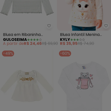
Guloseima - Blusa em Ribaninha 
Ky
Blusa em Ribaninha
Blusa Infantil Menina
GULOSEIMA
KYLY
Infantil (Off White)
Coelhinho (Branco)
A partir de
R$ 24,46
R$ 69,90
R$ 35,95
R$ 74,90
-49%
-60%