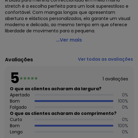
A blusa para menina confeccionada em meia malha
stretch é a escolha perfeita para um look superestiloso e
confortável. Com mangas longas que apresentam
abertura e elásticos personalizados, ela garante um visual
moderno e delicado, ao mesmo tempo em que oferece
liberdade de movimento para a pequena.
Marisol - Blusa Manga Longa Infantil Branco
...Ver mais
Código do produto: 8009870
Comprimento da Manga: Longa
Avaliações
Ver todas as avaliações
Decote Frente : Redondo
Decote Costas: Redondo
5
Fornecedor: MARISOL VESTUARIO S.A. / CNPJ
1
avaliações
20.454.870/0015-4
Feito: Brasil
O que as clientes acharam da largura?
Cuidados para conservação do produto: NÃO ALVEJAR, NÃO
Apertado
0
%
LAVAR A SECO, NÃO SECAR EM TAMBOR
Bom
100
%
Tecido: MALHA
Folgado
0
%
Composição: ALGODAO 100%
O que as clientes acharam do comprimento?
Curto
0
%
Histórico de preços
Bom
100
%
Longo
0
%
O preço apresentado abaixo é o menor oferecido em