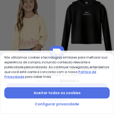
Nós utilizamos cookies e tecnologias similares para melhorar sua
Kely Kety - Blusa Infantil Men
experiência de compra, incluindo conteúdo relevante e
Ma
publicidade personalizada. Ao continuar navegando, entendemos
Compre pelo app e ganhe
12% OFF + frete grátis
Blusa Infantil Menina
Blusa Canelada Love
que você está ciente e concorda com a nossa
Política de
KELY KETY
MALWEE KIDS
na sua primeira compra
Manga Longa com
Louder (Preto)
Privacidade
para saber mais.
A partir de
R$ 33,96
R$ 84,90
R$ 53,94
R$ 89,90
Use o cupom
BEMVINDA
Estampa Relevo (Bege)
-30%
-52%
Baixar app Posthaus
Aceitar todos os cookies
Agora não
Configurar privacidade