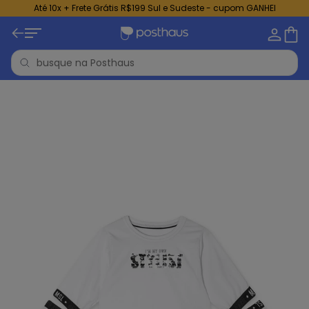
Até 10x + Frete Grátis R$199 Sul e Sudeste - cupom GANHEI