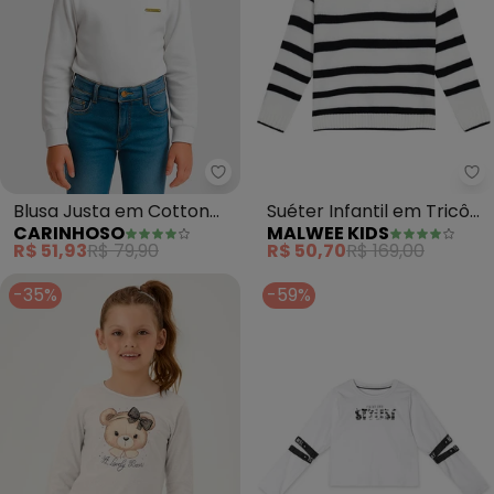
Carinhoso - Blusa Justa em Co
Ma
Blusa Justa em Cotton
Suéter Infantil em Tricô
CARINHOSO
MALWEE KIDS
Menina (Branco)
Listrado (Off White)
R$ 51,93
R$ 79,90
R$ 50,70
R$ 169,00
-35%
-59%