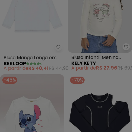
Ke
Bee Loop - Blusa Manga Longa 
Blusa Infantil Menina
Blusa Manga Longa em
KELY KETY
BEE LOOP
Manga Longa com
Meia Malha (Branco)
A partir de
R$ 27,96
R$ 69,
A partir de
R$ 40,41
R$ 44,90
Estampa (Branco)
-45%
-70%