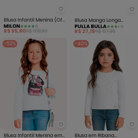
Milon - Blusa Infantil Menina (Of
Pu
Blusa Infantil Menina (Off
Blusa Manga Longa
MILON
PULLA BULLA
White)
Menina (Branco)
R$ 55,90
R$ 109,90
R$ 27,19
R$ 67,99
-52%
-40%
Kyly - Blusa Infantil Menina em
Ca
Blusa Infantil Menina em
Blusa em Ribana