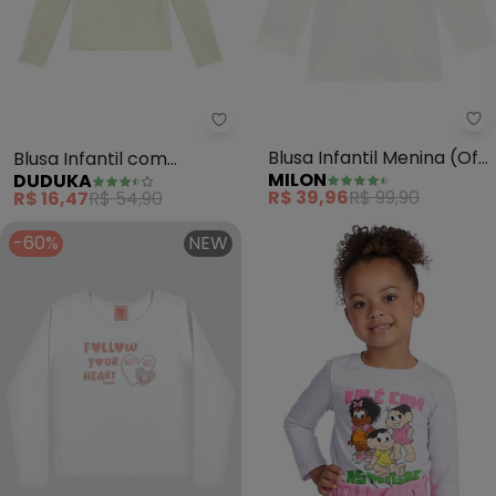
Mi
Duduka - Blusa Infantil com Pla
Blusa Infantil Menina (Off
Blusa Infantil com
MILON
DUDUKA
White)
Plaquinha (Branco)
R$ 39,96
R$ 99,90
R$ 16,47
R$ 54,90
-60%
NEW