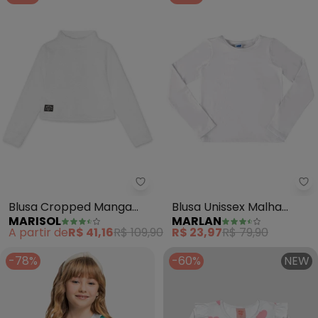
Marisol - Blusa Cropped Manga 
Ma
Blusa Cropped Manga
Blusa Unissex Malha
MARISOL
MARLAN
Longa Infantil (Branco)
Térmica Felpada
A partir de
R$ 41,16
R$ 109,90
R$ 23,97
R$ 79,90
(Branco)
-78%
-60%
NEW