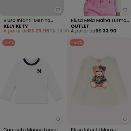
Kely Kety - Blusa Infantil Me
Ou
Blusa Infantil Menina
Blusa Meia Malha Turma
KELY KETY
OUTLET
Manga Longa com
da Monica as Migas
A partir de
R$ 29,96
R$ 74,90
A partir de
R$ 33,90
Pompom (Branco)
(Branco)
-17%
-50%
Marisol - Camiseta Manga Longa
Mi
Camiseta Manga Longa
Blusa Infantil Menina