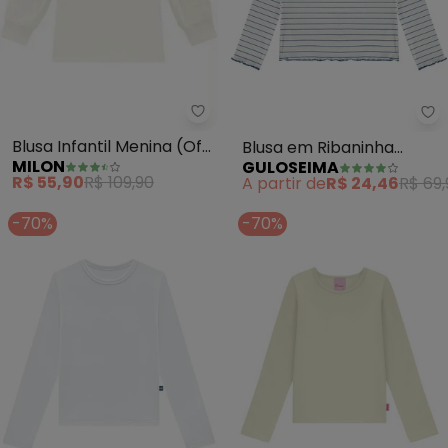
Milon - Blusa Infantil Menina (Of
Gu
Blusa Infantil Menina (Off
Blusa em Ribaninha
MILON
GULOSEIMA
White)
Infantil (Off White)
R$ 55,90
R$ 109,90
A partir de
R$ 24,46
R$ 69,
-70%
-70%