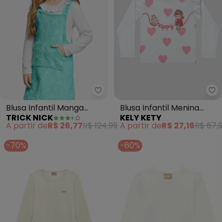
Trick Nick - Blusa Infantil Man
Ke
Blusa Infantil Manga
Blusa Infantil Menina
TRICK NICK
KELY KETY
Longa Cotton (Branco)
Manga Longa com
A partir de
R$ 26,77
R$ 124,99
A partir de
R$ 27,16
R$ 67,
Babado (Branco)
-70%
-60%