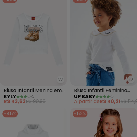
Kyly - Blusa Infantil Menina em
Up
Blusa Infantil Menina em
Blusa Infantil Feminina
KYLY
UP BABY
Cotton (Branco)
Ribana (Branco)
R$ 43,63
R$ 90,90
A partir de
R$ 40,21
R$ 114,
-45%
-52%