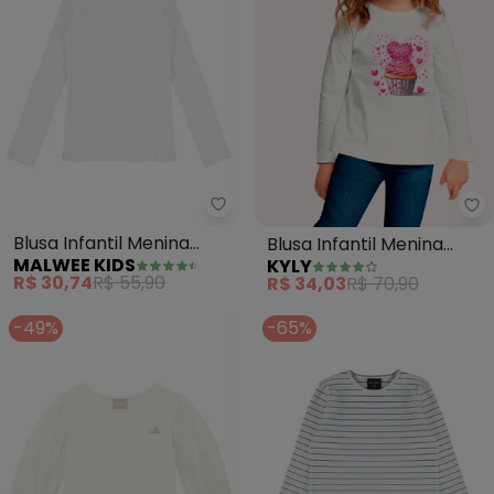
Malwee Kids - Blusa Infantil M
Ky
Blusa Infantil Menina
Blusa Infantil Menina
MALWEE KIDS
KYLY
Manga Longa (Branco)
Cupcake (Branco)
R$ 30,74
R$ 55,90
R$ 34,03
R$ 70,90
-49%
-65%