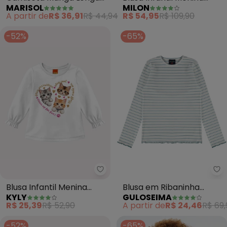
MARISOL
MILON
Infantil (Branco)
Ursinho (Off White)
A partir de
R$ 36,91
R$ 44,94
R$ 54,95
R$ 109,90
-52%
-65%
Kyly - Blusa Infantil Menina Gat
Gu
Blusa Infantil Menina
Blusa em Ribaninha
KYLY
GULOSEIMA
Gatinhos (Branco)
Infantil (Off White)
R$ 25,39
R$ 52,90
A partir de
R$ 24,46
R$ 69,
-52%
-65%