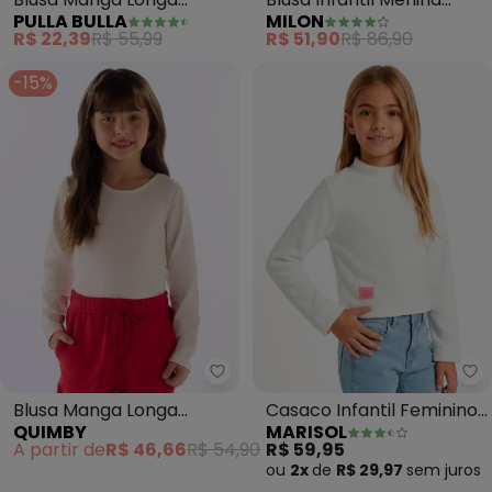
PULLA BULLA
MILON
Menina (Branco)
Cisne (Branco)
R$ 22,39
R$ 55,99
R$ 51,90
R$ 86,90
-15%
Quimby - Blusa Manga Longa In
Ma
Blusa Manga Longa
Casaco Infantil Feminino
QUIMBY
MARISOL
Infantil em Cotton
(Cinza)
A partir de
R$ 46,66
R$ 54,90
R$ 59,95
Branco
ou
2x
de
R$ 29,97
sem
juros