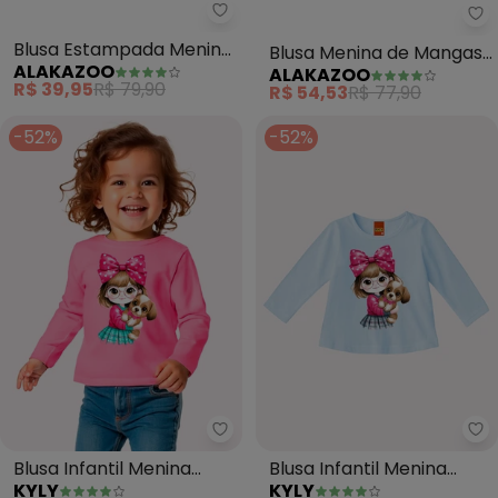
Alakazoo - Blusa Estampada Me
Al
Blusa Estampada Menina
Blusa Menina de Mangas
ALAKAZOO
ALAKAZOO
com Mangas Longas
Longas com Strass
R$ 39,95
R$ 79,90
R$ 54,53
R$ 77,90
(Laranja)
(Laranja)
-52%
-52%
Kyly - Blusa Infantil Menina Es
Ky
Blusa Infantil Menina
Blusa Infantil Menina
KYLY
KYLY
Estampa (Rosa)
Estampa (Azul)