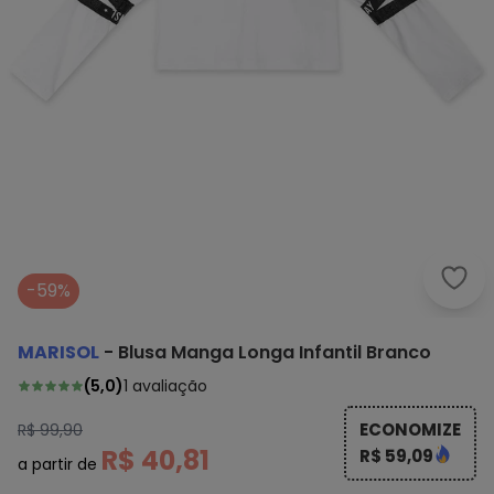
Mari
-59%
MARISOL
-
Blusa Manga Longa Infantil Branco
(
5,0
)
1
avaliação
ECONOMIZE
R$ 99,90
R$ 40,81
R$ 59,09
a partir de