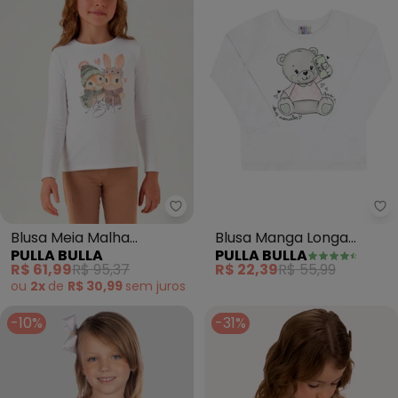
Pulla Bulla - Blusa Meia Malha (
Pu
Blusa Meia Malha
Blusa Manga Longa
PULLA BULLA
PULLA BULLA
(Branco)
Menina (Branco)
R$ 61,99
R$ 95,37
R$ 22,39
R$ 55,99
ou
2x
de
R$ 30,99
sem
juros
-10%
-31%