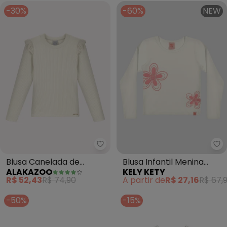
-30%
-60%
NEW
Alakazoo - Blusa Canelada de 
Ke
Blusa Canelada de
Blusa Infantil Menina
ALAKAZOO
KELY KETY
Mangas Longas Menina
Manga Longa com
R$ 52,43
R$ 74,90
A partir de
R$ 27,16
R$ 67,
(Branco)
Estampa Flor (Branco)
-50%
-15%