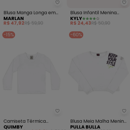
Marlan - Blusa Manga Longa em
Ky
Blusa Manga Longa em
Blusa Infantil Menina
MARLAN
KYLY
Meia Malha (Branco)
Estampa (Branco)
R$ 47,92
R$ 59,90
R$ 24,43
R$ 50,90
-15%
-60%
Quimby - Camiseta Térmica Infa
Pu
Camiseta Térmica
Blusa Meia Malha Menina
QUIMBY
PULLA BULLA
Infantil Unissex Branco
(Branco)