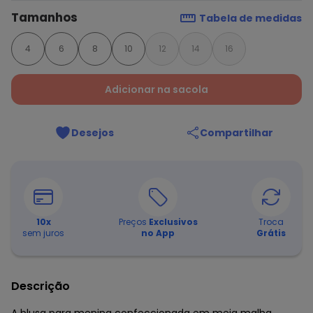
Tamanhos
Tabela de medidas
4
6
8
10
12
14
16
Adicionar na sacola
Desejos
Compartilhar
10
x
Preços
Exclusivos
Troca
sem juros
no App
Grátis
Descrição