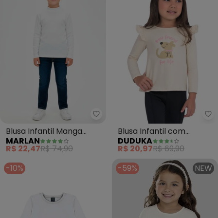
Marlan - Blusa Infantil Manga 
Du
Blusa Infantil Manga
Blusa Infantil com
MARLAN
DUDUKA
Longa em Punho
Babado (Branco)
R$ 22,47
R$ 74,90
R$ 20,97
R$ 69,90
(Branco)
-10%
-59%
NEW