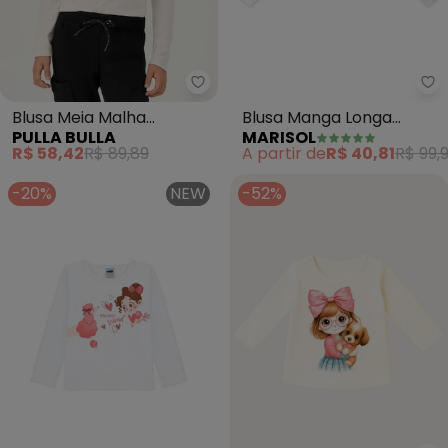
Pulla Bulla - Blusa Meia Malha (
Ma
Blusa Meia Malha
Blusa Manga Longa
PULLA BULLA
MARISOL
(Branco)
Infantil (Branco)
R$ 58,42
R$ 89,89
A partir de
R$ 40,81
R$ 99,
-20%
NEW
-52%