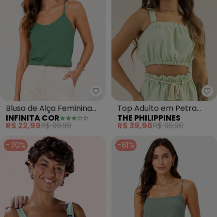
Infinita Cor - Blusa de Alça Fem
Th
Blusa de Alça Feminina
Top Adulto em Petra
INFINITA COR
THE PHILIPPINES
Visco Premiere (Verde)
(Verde)
R$ 22,99
R$ 99,99
R$ 39,96
R$ 99,90
-70%
-81%