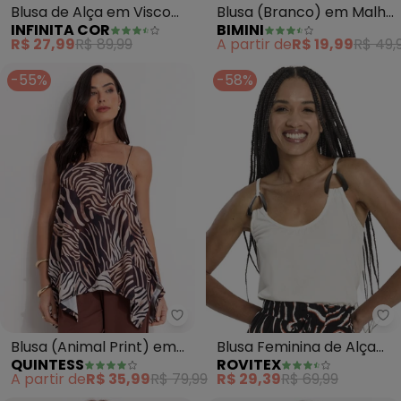
Blusa de Alça em Visco
Blusa (Branco) em Malha
INFINITA COR
BIMINI
Tricot (Rosa)
Crepe
R$ 27,99
R$ 89,99
A partir de
R$ 19,99
R$ 49,
-55%
-58%
Quintess - Blusa (Animal Print)
Ro
Blusa (Animal Print) em
Blusa Feminina de Alça
QUINTESS
ROVITEX
Malha Fria
com Detalhe (Bege)
A partir de
R$ 35,99
R$ 79,99
R$ 29,39
R$ 69,99