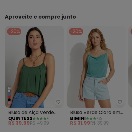
Aproveite e compre junto
-20%
-20%
+
Quintess - Blusa de Alça Verde M
Bimin
Blusa de Alça Verde
Blusa Verde Claro em
QUINTESS
BIMINI
Militar
Malha Crepe
R$ 39,99
R$ 49,99
R$ 31,99
R$ 39,99