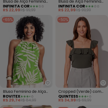
Blusa de Alça Feminina
Blusa de Alça Feminina
INFINITA COR
INFINITA COR
Visco Premiere (Verde)
Visco Premiere (Verde)
R$ 22,99
R$ 99,99
R$ 22,99
R$ 99,99
-65%
-50%
Rovitex - Blusa Feminina de Alça
Qu
Blusa Feminina de Alça
Cropped (Verde) com
ROVITEX
QUINTESS
Floral (Verde)
Babados
R$ 29,74
R$ 84,99
R$ 34,99
R$ 69,99