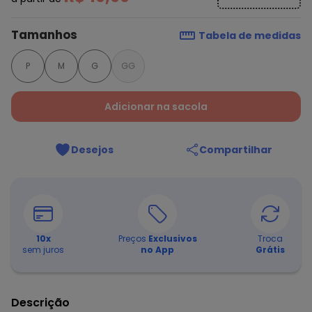
Tamanhos
Tabela de medidas
P
M
G
GG
Adicionar na sacola
Desejos
Compartilhar
10
x
Preços
Exclusivos
Troca
sem juros
no App
Grátis
Descrição