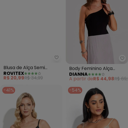
Rovitex - Blusa de Alça Semi A
Di
Blusa de Alça Semi
Body Feminino Alça
ROVITEX
DIANNA
Acabada Malha Delicate
Trançada (Preto)
R$ 20,99
R$ 34,99
A partir de
R$ 44,98
R$ 69,
(Preto)
-41%
-54%