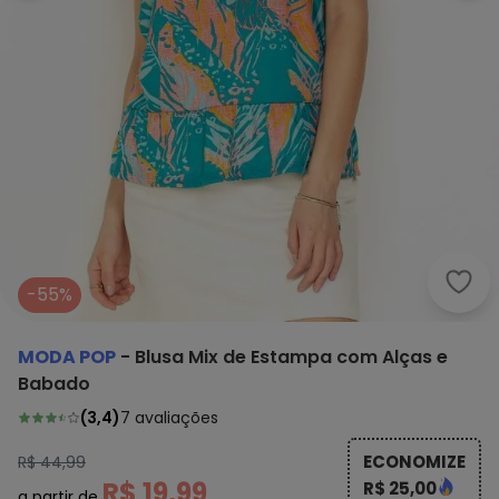
Moda
-55%
MODA POP
-
Blusa Mix de Estampa com Alças e
Babado
(
3,4
)
7
avaliações
ECONOMIZE
R$ 44,99
R$ 19,99
R$ 25,00
a partir de