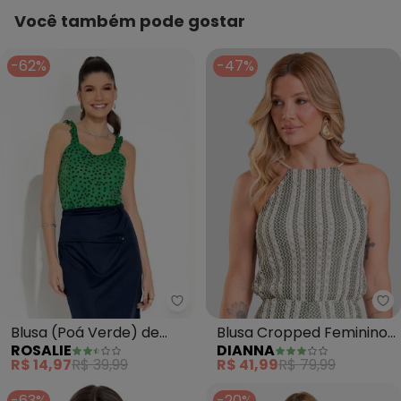
Você também pode gostar
-62%
-47%
Rosalie - Blusa (Poá Verde) de 
Di
Blusa (Poá Verde) de
Blusa Cropped Feminino
ROSALIE
DIANNA
Alças
com Torçal Cru (Verde)
R$ 14,97
R$ 39,99
R$ 41,99
R$ 79,99
-63%
-20%