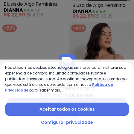
Blusa de Alça Feminina
Blusa de Alça Feminina
DIANNA
DIANNA
em Poliamida (Marrom)
em Poliamida (Preto)
R$ 22,99
R$ 49,99
R$ 22,99
R$ 39,99
-63%
-45%
Nós utilizamos cookies e tecnologias similares para melhorar sua
experiência de compra, incluindo conteúdo relevante e
publicidade personalizada. Ao continuar navegando, entendemos
Compre pelo app e ganhe
12% OFF + frete grátis
que você está ciente e concorda com a nossa
Política de
na sua primeira compra
Privacidade
para saber mais.
Use o cupom
BEMVINDA
Baixar app Posthaus
Bimini - Blusa (Branco) em Mal
Qu
Aceitar todos os cookies
Blusa (Branco) em Malha
Blusa Alça Malha Fria
Agora não
Configurar privacidade
BIMINI
QUINTESS
Crepe
Cinza com Decote
R$ 18,24
R$ 49,99
A partir de
R$ 32,99
R$ 59,
Degagê Fluida