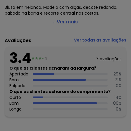
Blusa em helanca. Modelo com alças, decote redondo,
babado na barra e recorte central nas costas.
Moda Pop - Blusa Mix de Estampa com Alças e Babado
...Ver mais
Código do produto: 3575150
Decote frente: Redondo
Avaliações
Ver todas as avaliações
Complemento: Alça; babado; recorte central nas costas
Tecido: Helanca
3.4
Composição: Conforme imagem etiqueta
7
avaliações
Histórico de preços
O que as clientes acharam da largura?
Apertado
29
%
O preço apresentado abaixo é o menor oferecido em
Bom
71
%
algum dia do mês, para o menor tamanho disponível.
Folgado
0
%
N/D*
agosto/2026
O que as clientes acharam do comprimento?
R$ 29,99
julho/2026
Curto
14
%
N/D*
junho/2026
Bom
86
%
N/D*
maio/2026
Longo
0
%
N/D*
abril/2026
N/D*
março/2026
R$ 34,99
fevereiro/2026