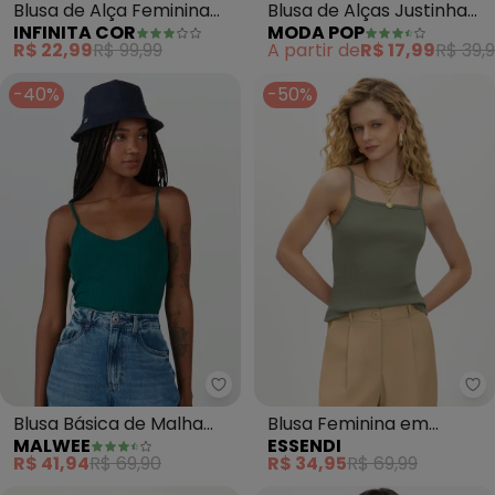
Blusa de Alças Justinha
Blusa de Alça Feminina
MODA POP
INFINITA COR
(Verde Claro)
Visco Premiere (Verde)
A partir de
R$ 17,99
R$ 39,
R$ 22,99
R$ 99,99
-40%
-50%
Malwee - Blusa Básica de Malha
Es
Blusa Básica de Malha
Blusa Feminina em
MALWEE
ESSENDI
Canelada de Viscose
Ribana (Verde)
R$ 41,94
R$ 69,90
R$ 34,95
R$ 69,99
(Verde)