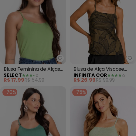
Select - Blusa Feminina de Alça
In
Blusa Feminina de Alças
Blusa de Alça Viscose
SELECT
INFINITA COR
Básica (Verde)
Estampada (Verde)
R$ 17,99
R$ 54,99
R$ 26,99
R$ 99,99
-70%
-75%