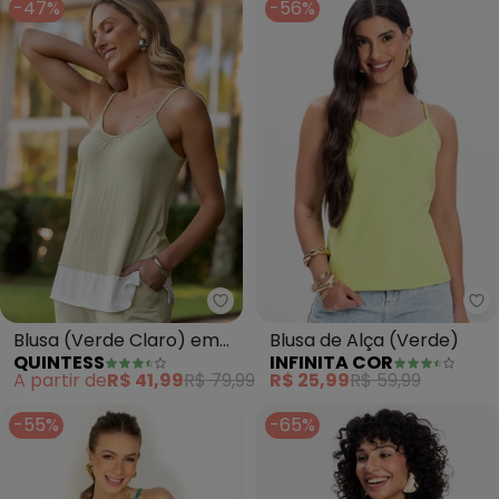
-47%
-56%
Quintess - Blusa (Verde Claro)
In
Blusa (Verde Claro) em
Blusa de Alça (Verde)
QUINTESS
INFINITA COR
Malha de Viscose
A partir de
R$ 41,99
R$ 79,99
R$ 25,99
R$ 59,99
-55%
-65%