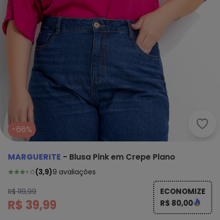
Marg
-66%
MARGUERITE
-
Blusa Pink em Crepe Plano
(
3,9
)
9
avaliações
ECONOMIZE
R$ 119,99
R$ 39,99
R$ 80,00