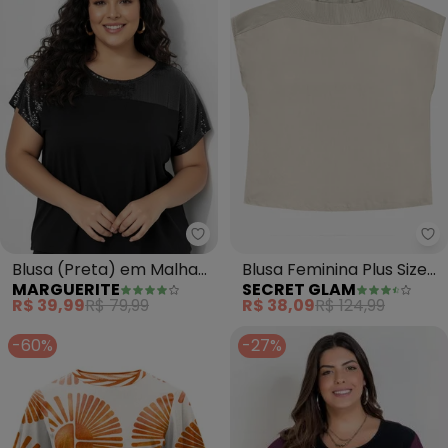
Marguerite - Blusa (Preta) em 
Se
Blusa (Preta) em Malha
Blusa Feminina Plus Size
MARGUERITE
SECRET GLAM
de Viscose com Paetê
(Bege)
R$ 39,99
R$ 79,99
R$ 38,09
R$ 124,99
-60%
-27%