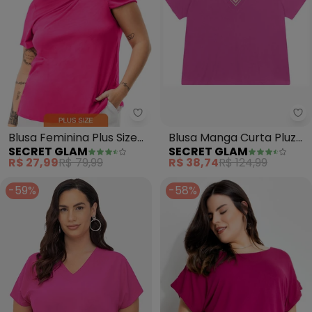
Secret Glam - Blusa Feminina Pl
Se
Blusa Feminina Plus Size
Blusa Manga Curta Pluz
SECRET GLAM
SECRET GLAM
em Malha Soft (Rosa)
Size (Rosa)
R$ 27,99
R$ 79,99
R$ 38,74
R$ 124,99
-59%
-58%