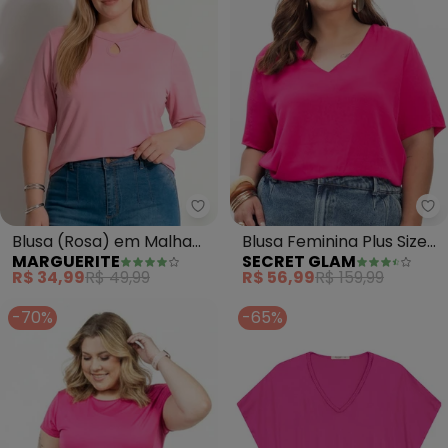
Marguerite - Blusa (Rosa) em Ma
Se
Blusa (Rosa) em Malha
Blusa Feminina Plus Size
MARGUERITE
SECRET GLAM
de Poliéster
(Rosa)
R$ 34,99
R$ 49,99
R$ 56,99
R$ 159,99
-70%
-65%