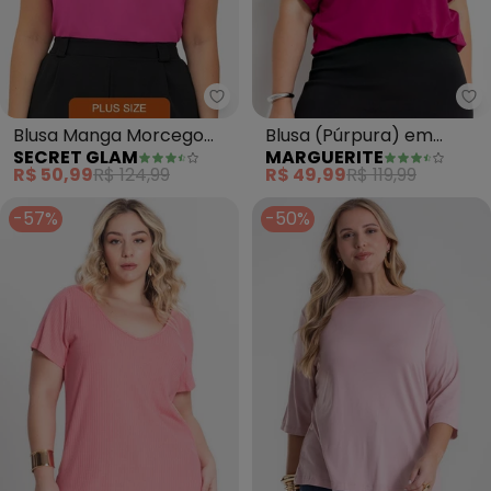
Secret Glam - Blusa Manga Morc
Ma
Blusa Manga Morcego
Blusa (Púrpura) em
SECRET GLAM
MARGUERITE
Plus Size (Rosa)
Malha de Viscose
R$ 50,99
R$ 124,99
R$ 49,99
R$ 119,99
-57%
-50%