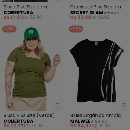
Blusa Plus Size com
Camiseta Plus Size em
COBERTURA
SECRET GLAM
Estampa (Vermelho)
Meia Malha (Preto)
R$ 17,97
R$ 59,90
R$ 33,99
R$ 99,99
-70%
-35%
Cobertura - Blusa Plus Size (Ve
Ma
Blusa Plus Size (Verde)
Blusa Orgânica Ampla
COBERTURA
MALWEE
Meia Malha Plus (Preto)
R$ 22,77
R$ 75,90
R$ 64,93
R$ 99,90