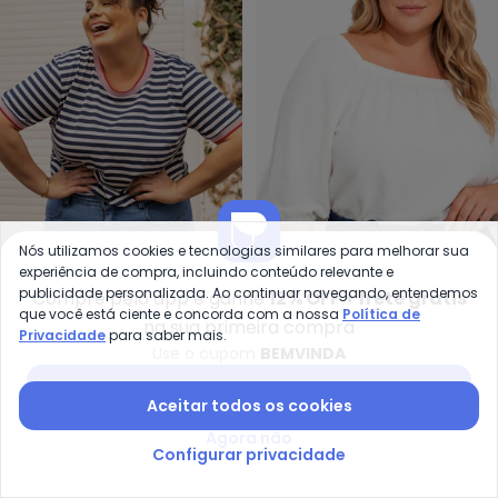
Nós utilizamos cookies e tecnologias similares para melhorar sua
experiência de compra, incluindo conteúdo relevante e
Marguerite - Blusa (Listrada) e
Ma
publicidade personalizada. Ao continuar navegando, entendemos
Compre pelo app e ganhe
12% OFF + frete grátis
Blusa (Listrada) em
Blusa (Off White) em
que você está ciente e concorda com a nossa
Política de
MARGUERITE
MARGUERITE
na sua primeira compra
Malha Listrada
Malha Anarruga
Privacidade
para saber mais.
R$ 49,99
R$ 69,99
R$ 49,99
R$ 79,99
Use o cupom
BEMVINDA
-70%
-75%
Baixar app Posthaus
Aceitar todos os cookies
Agora não
Configurar privacidade