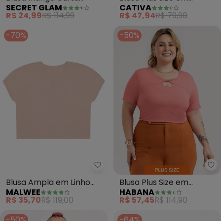
SECRET GLAM
CATIVA
Estampada (Rosa)
Algodão (Rosa Claro)
R$ 24,99
R$ 114,99
R$ 47,94
R$ 79,90
-70%
-50%
Malwee - Blusa Ampla em Linho 
Blusa Ampla em Linho
Blusa Plus Size em
MALWEE
HABANA
Plus (Rosê)
Viscose (Rosa)
R$ 35,70
R$ 119,00
R$ 57,45
R$ 114,90
-50%
-64%