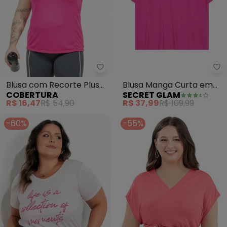
Cobertura - Blusa com Recorte 
Se
Blusa com Recorte Plus
Blusa Manga Curta em
COBERTURA
SECRET GLAM
Size (Rosa)
Viscotorcion (Rosa)
R$ 16,47
R$ 54,90
R$ 37,99
R$ 109,99
-60%
-55%