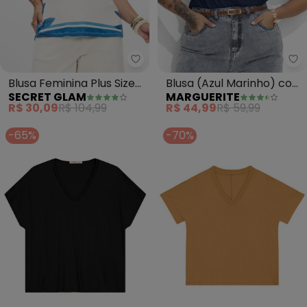
Secret Glam - Blusa Feminina Plu
Ma
Blusa Feminina Plus Size
Blusa (Azul Marinho) com
SECRET GLAM
MARGUERITE
(Azul)
Bordado
R$ 30,09
R$ 104,99
R$ 44,99
R$ 59,99
-65%
-70%