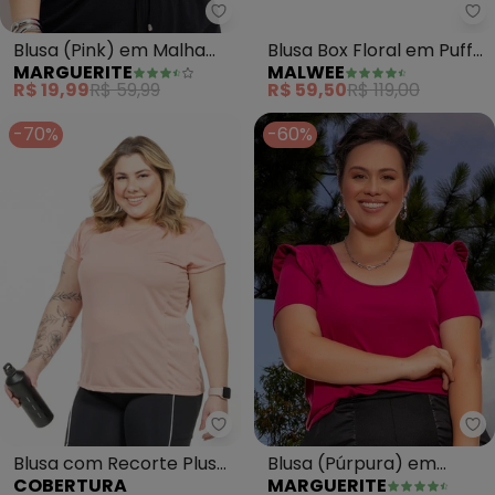
Marguerite - Blusa (Pink) em M
Ma
Blusa (Pink) em Malha
Blusa Box Floral em Puff
MARGUERITE
MALWEE
Flamê
Plus(Fúcsia)
R$ 19,99
R$ 59,99
R$ 59,50
R$ 119,00
-70%
-60%
Cobertura - Blusa com Recorte 
Ma
Blusa com Recorte Plus
Blusa (Púrpura) em
COBERTURA
MARGUERITE
Size (Rosa)
Malha