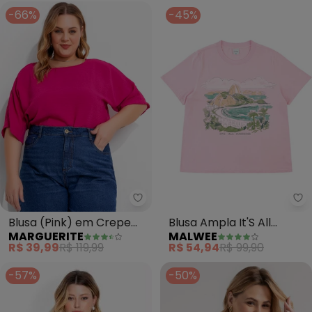
-66%
-45%
Marguerite - Blusa (Pink) em C
Ma
Blusa (Pink) em Crepe
Blusa Ampla It'S All
MARGUERITE
MALWEE
Plano
Sunshine Plus(Rosa
R$ 39,99
R$ 119,99
R$ 54,94
R$ 99,90
Claro)
-57%
-50%