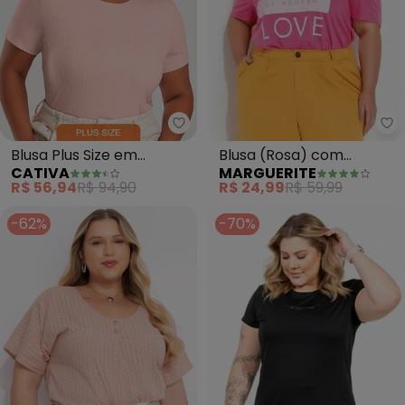
Ma
Cativa - Blusa Plus Size em Can
Blusa (Rosa) com
Blusa Plus Size em
MARGUERITE
CATIVA
Mangas Bufantes Plus
Canelado (Rosa Claro)
R$ 24,99
R$ 59,99
R$ 56,94
R$ 94,90
Size
-62%
-70%