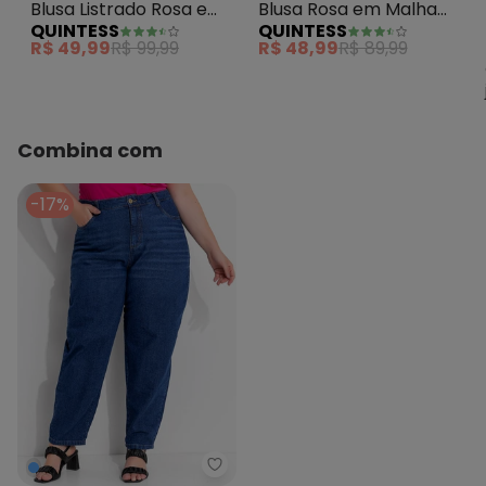
Blusa Listrado Rosa em
Blusa Rosa em Malha
QUINTESS
QUINTESS
Tecido Plano
Jacquard
R$ 49,99
R$ 99,99
R$ 48,99
R$ 89,99
Sustentável
Combina com
-17%
Marguerite - Calça Jeans Azul 