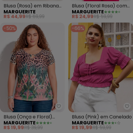
Blusa (Floral Rosa) com
Blusa (Rosa) em Ribana
MARGUERITE
MARGUERITE
Ombros Vazados Plus
Canelada
R$ 24,99
R$ 59,99
R$ 44,99
R$ 69,99
Size
-50%
-66%
Marguerite - Blusa (Onça e Flo
Ma
Blusa (Onça e Floral)
Blusa (Pink) em Canelado
MARGUERITE
MARGUERITE
com Vazado no Decote
R$ 19,99
R$ 39,99
R$ 19,99
R$ 59,99