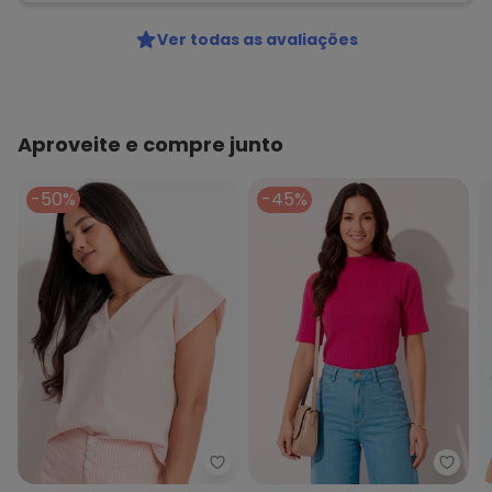
Ver todas as avaliações
Aproveite e compre junto
-50%
-45%
Quintess - Blusa Listrado Rosa 
Quint