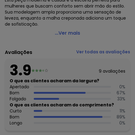
Esta peça moderna e casual é a escolha perfeita para
mulheres que buscam conforto sem abrir mão do estilo.
Sua modelagem ampla proporciona uma sensação de
leveza, enquanto a malha creponada adiciona um toque
de sofisticação.
Marguerite - Blusa Pink em Crepe Plano
...Ver mais
Código do produto: 3740253
Modelagem: Ampla
Avaliações
Ver todas as avaliações
Decote frente: Redondo
Decote costas: Com gota e botão
3.9
Comprimento da manga: Curta
9
avaliações
Comprimento: Tradicional
Material: Crepe Plano
O que as clientes acharam da largura?
Estação: Ano Inteiro
Apertado
0
%
Situação de Uso: Festa
Bom
67
%
Composição Material: 100% Poliéster
Folgado
33
%
O que as clientes acharam do comprimento?
Histórico de preços
Curto
11
%
Bom
89
%
O preço apresentado abaixo é o menor oferecido em
Longo
0
%
algum dia do mês, para o menor tamanho disponível.
N/D*
agosto/2026