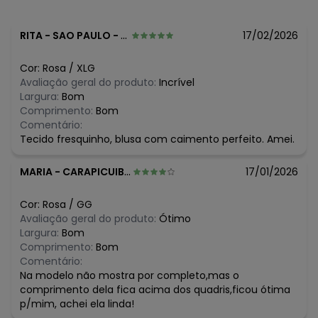
R$ 39,99
julho/2026
R$ 44,99
junho/2026
R$ 44,99
maio/2026
RITA
-
SAO PAULO - SP
17/02/2026
R$ 49,99
abril/2026
R$ 23,99
março/2026
Cor:
Rosa
/
XLG
R$ 49,99
fevereiro/2026
Avaliação geral do produto:
Incrível
Largura:
Bom
Comprimento:
Bom
Comentário:
Tecido fresquinho, blusa com caimento perfeito. Amei.
MARIA
-
CARAPICUIBA - SP
17/01/2026
Cor:
Rosa
/
GG
Avaliação geral do produto:
Ótimo
Largura:
Bom
Comprimento:
Bom
Comentário:
Na modelo não mostra por completo,mas o
comprimento dela fica acima dos quadris,ficou ótima
p/mim, achei ela linda!