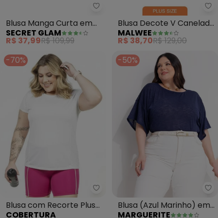
Secret Glam - Blusa Manga Curt
Ma
Blusa Manga Curta em
Blusa Decote V Canelada
SECRET GLAM
MALWEE
Viscotorcion (Preto)
Plus (Amarelo Mostarda)
R$ 37,99
R$ 109,99
R$ 38,70
R$ 129,00
-70%
-50%
Cobertura - Blusa com Recorte 
Ma
Blusa com Recorte Plus
Blusa (Azul Marinho) em
COBERTURA
MARGUERITE
Size (Branco)
Malha Texturizada