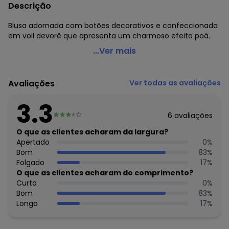
Descrição
Blusa adornada com botões decorativos e confeccionada
em voil devorê que apresenta um charmoso efeito poá.
Marguerite - Blusa Poá Rosa em Voil Devorê
...Ver mais
Código do produto: 3730479
Modelagem: Solta
Avaliações
Ver todas as avaliações
Decote frente: V
Decote costas: Redondo
3.3
Comprimento da manga: Curta
6
avaliações
Complemento: Botões decorativos;
Comprimento: Tradicional
O que as clientes acharam da largura?
Material: Voil Devorê
Apertado
0
%
Estação: Ano Inteiro
Bom
83
%
Situação de Uso: Casual
Folgado
17
%
Composição Material: 61% Poliéster, 39% Algodão
O que as clientes acharam do comprimento?
Curto
0
%
Bom
83
%
Longo
17
%