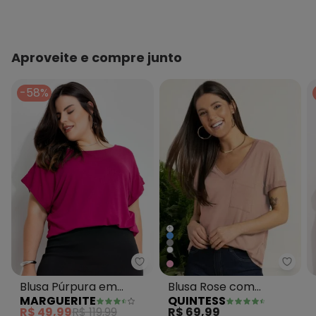
Aproveite e compre junto
-58%
+
Quint
Marguerite - Blusa Púrpura em 
Blusa Rose com
Blusa Púrpura em
QUINTESS
MARGUERITE
Decote V e Bolso
Malha de Viscose
R$ 69,99
R$ 49,99
R$ 119,99