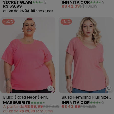
SECRET GLAM
INFINITA COR
Feminina Plus Size (Rosa)
Estampada (Rosa)
R$ 69,99
R$ 42,39
R$ 109,99
ou
2x
de
R$ 34,99
sem
juros
-50%
-51%
Marguerite - Blusa (Rosa Neon) 
In
Blusa (Rosa Neon) em
Blusa Feminina Plus Size
MARGUERITE
INFINITA COR
Microfibra
(Rosa)
A partir de
R$ 59,99
R$ 119,99
R$ 43,99
R$ 89,99
ou
2x
de
R$ 29,99
sem
juros