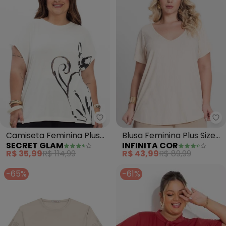
Secret Glam - Camiseta Feminin
In
Camiseta Feminina Plus
Blusa Feminina Plus Size
SECRET GLAM
INFINITA COR
Size (Bege)
(Bege)
R$ 35,99
R$ 114,99
R$ 43,99
R$ 89,99
-65%
-61%