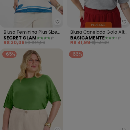
Secret Glam - Blusa Feminina Plu
Ba
Blusa Feminina Plus Size
Blusa Canelada Gola Alta
SECRET GLAM
BASICAMENTE
(Azul)
Plus (Mescla Claro)
R$ 30,09
R$ 104,99
R$ 41,99
R$ 59,99
-65%
-66%