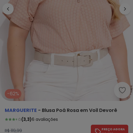
Marg
-62%
MARGUERITE
-
Blusa Poá Rosa em Voil Devorê
(
3,3
)
6
avaliações
PREÇO AGORA
R$ 119,99