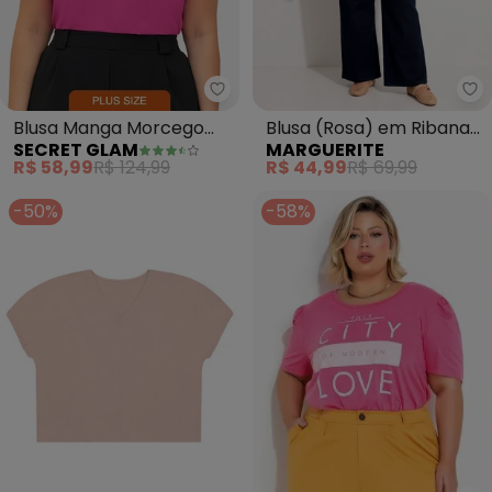
Secret Glam - Blusa Manga Morc
Ma
Blusa Manga Morcego
Blusa (Rosa) em Ribana
SECRET GLAM
MARGUERITE
Plus Size (Rosa)
Canelada
R$ 58,99
R$ 124,99
R$ 44,99
R$ 69,99
-50%
-58%