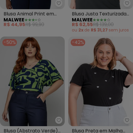
Malwee - Blusa Animal Print em
Ma
Blusa Animal Print em
Blusa Justa Texturizada
MALWEE
MALWEE
Malha Plus (Marrom)
Plus (Bege)
R$ 44,95
R$ 99,90
R$ 62,55
R$ 139,00
ou
2x
de
R$ 31,27
sem
juros
-50%
-42%
Marguerite - Blusa (Abstrato 
Ma
Blusa (Abstrato Verde)
Blusa Preta em Malha