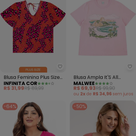
Infinita Cor - Blusa Feminina Plu
Ma
Blusa Feminina Plus Size
Blusa Ampla It'S All
INFINITA COR
MALWEE
(Rosa)
Sunshine Plus(Rosa
R$ 31,99
R$ 89,99
R$ 69,93
R$ 99,90
Claro)
ou
2x
de
R$ 34,96
sem
juros
-64%
-50%