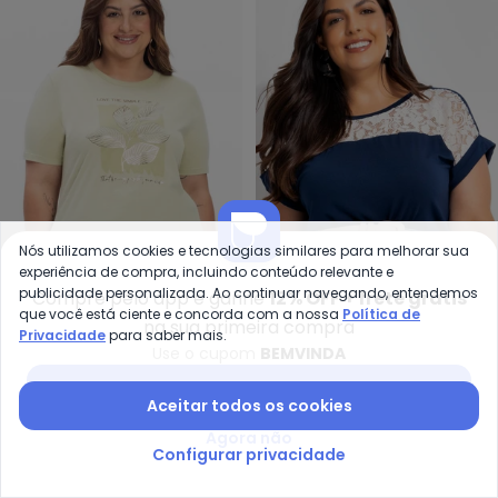
Nós utilizamos cookies e tecnologias similares para melhorar sua
experiência de compra, incluindo conteúdo relevante e
Secret Glam - Camiseta Feminin
Ma
publicidade personalizada. Ao continuar navegando, entendemos
Compre pelo app e ganhe
12% OFF + frete grátis
Camiseta Feminina Plus
Blusa (Azul Escuro) em
que você está ciente e concorda com a nossa
Política de
na sua primeira compra
SECRET GLAM
MARGUERITE
Privacidade
para saber mais.
Size (Verde)
Malha de Viscose
R$ 30,99
R$ 104,99
R$ 34,99
R$ 79,99
Use o cupom
BEMVINDA
Baixar app Posthaus
-30%
-60%
Aceitar todos os cookies
Agora não
Configurar privacidade