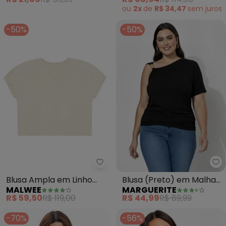
ou
2x
de
R$ 34,47
sem
juros
-50%
-50%
Malwee - Blusa Ampla em Linho 
Ma
Blusa Ampla em Linho
Blusa (Preto) em Malha
MALWEE
MARGUERITE
Plus (Off White)
de Viscose
R$ 59,50
R$ 119,00
R$ 44,99
R$ 89,99
-70%
-56%