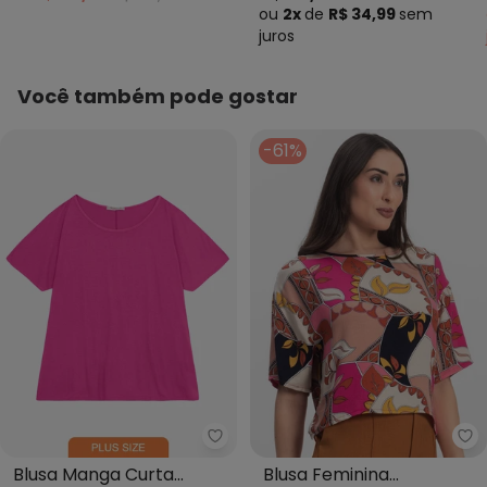
Frontal
ou
2x
de
R$ 34,99
sem
juros
Você também pode gostar
-61%
Secret Glam - Blusa Manga Curt
In
Blusa Manga Curta
Blusa Feminina