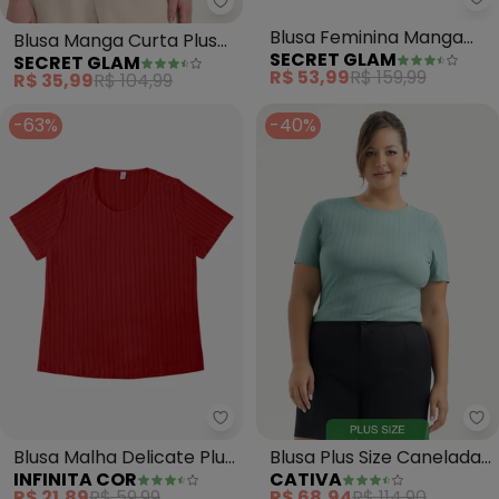
Secret Glam - Blusa Manga Curt
Se
Blusa Manga Curta Plus
Blusa Feminina Manga
SECRET GLAM
SECRET GLAM
Size (Verde)
Curta (Marrom)
R$ 35,99
R$ 104,99
R$ 53,99
R$ 159,99
-63%
-40%
Infinita Cor - Blusa Malha Delica
Ca
Blusa Malha Delicate Plus
Blusa Plus Size Canelada
INFINITA COR
CATIVA
(Laranja)
(Verde Claro)
R$ 21,89
R$ 59,99
R$ 68,94
R$ 114,90