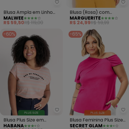
Ma
Malwee - Blusa Ampla em Linho 
Blusa (Rosa) com
Blusa Ampla em Linho
MARGUERITE
MALWEE
Mangas Bufantes Plus
Plus (Rosê)
R$ 24,99
R$ 59,99
R$ 59,50
R$ 119,00
Size
-60%
-65%
Habana - Blusa Plus Size em Mis
Se
Blusa Plus Size em
Blusa Feminina Plus Size
HABANA
SECRET GLAM
Misturinha (Rosa Claro)
em Malha Soft (Rosa)