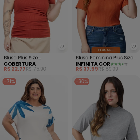
Cobertura - Blusa Plus Size (Te
In
Blusa Plus Size
Blusa Feminina Plus Size
COBERTURA
INFINITA COR
(Terracota)
da (Laranja)
R$ 22,77
R$ 75,90
R$ 37,99
R$ 89,99
-71%
-30%