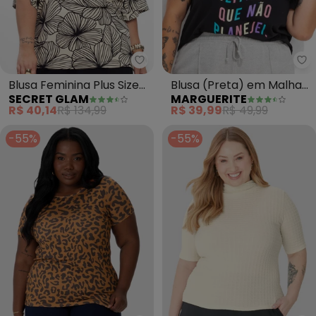
Secret Glam - Blusa Feminina Pl
Ma
Blusa Feminina Plus Size
Blusa (Preta) em Malha
SECRET GLAM
MARGUERITE
(Bege)
de Algodão
R$ 40,14
R$ 134,99
R$ 39,99
R$ 49,99
-55%
-55%