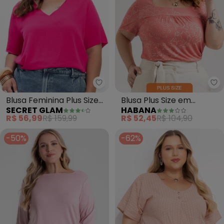
Secret Glam - Blusa Feminina Pl
Ha
Blusa Feminina Plus Size
Blusa Plus Size em
SECRET GLAM
HABANA
(Rosa)
Viscose (Rosa)
R$ 56,99
R$ 159,99
R$ 52,45
R$ 104,90
-50%
-62%