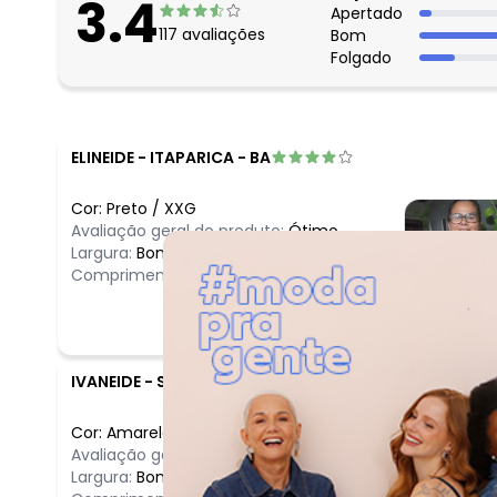
3.4
Apertado
117
avaliações
Bom
Folgado
ELINEIDE
-
ITAPARICA - BA
Cor:
Preto
/
XXG
Avaliação geral do produto:
Ótimo
Largura:
Bom
Comprimento:
Bom
IVANEIDE
-
SAO PAULO - SP
Cor:
Amarelo
/
G
Avaliação geral do produto:
Bom
Largura:
Bom