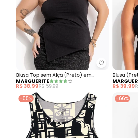
Blusa Top sem Alça (Preto) em
Blusa (Pre
MARGUERITE
MARGUER
Cotton
R$ 38,99
R$ 59,99
R$ 39,99
R
-55%
-66%