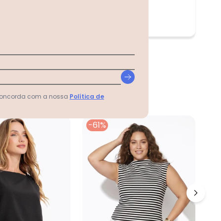
 concorda com a nossa
Política de
-61%
-