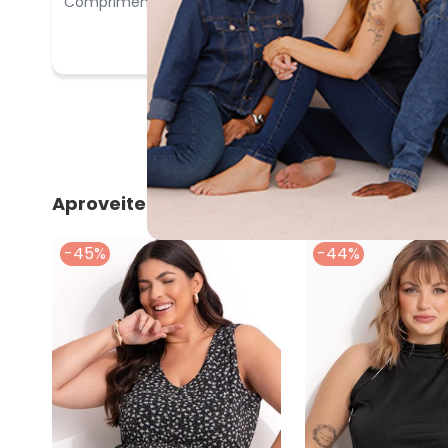
Comprimento:
Bom
Aproveite e compre junto
-45%
-44%