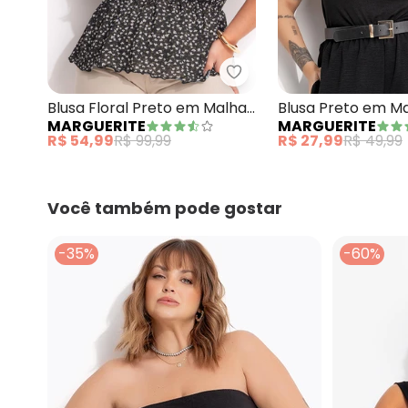
Marguerite - Blusa Flor
Blusa Floral Preto em Malha
Blusa Preto em M
MARGUERITE
MARGUERITE
Crepe
R$ 54,99
R$ 99,99
R$ 27,99
R$ 49,99
Você também pode gostar
-35%
-60%