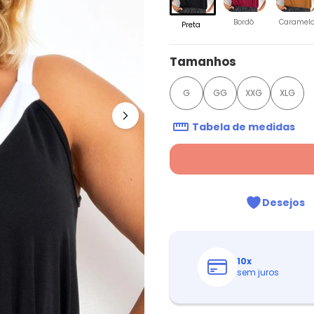
Bordô
Caramel
Preta
Tamanhos
G
GG
XXG
XLG
Tabela de medidas
Desejos
10
x
sem juros