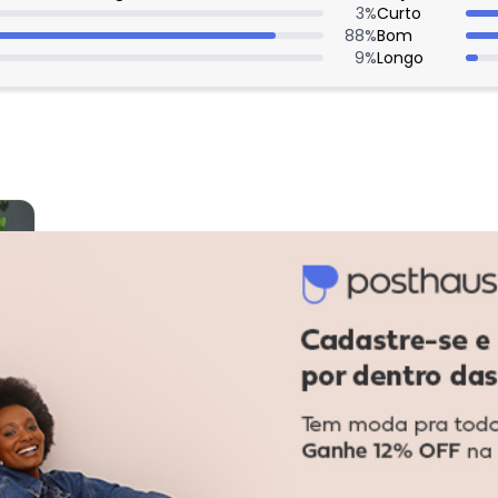
3
%
Curto
88
%
Bom
9
%
Longo