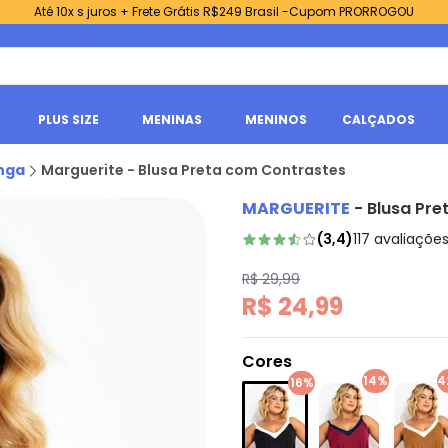
Até 10x s juros + Frete Grátis R$249 Brasil -Cupom PRORROGOU
PLUS SIZE
MENINAS
MENINOS
CALÇADOS
nga
Marguerite - Blusa Preta com Contrastes
MARGUERITE
-
Blusa Pre
(
3,4
)
117
avaliaçõe
R$ 29,99
R$ 24,99
Cores
14%
4
16%