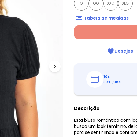
G
GG
XXG
XLG
Tabela de medidas
Desejos
10
x
sem juros
Descrição
Esta blusa romântica com la
busca um look feminino, deli
para se sentir linda e confia