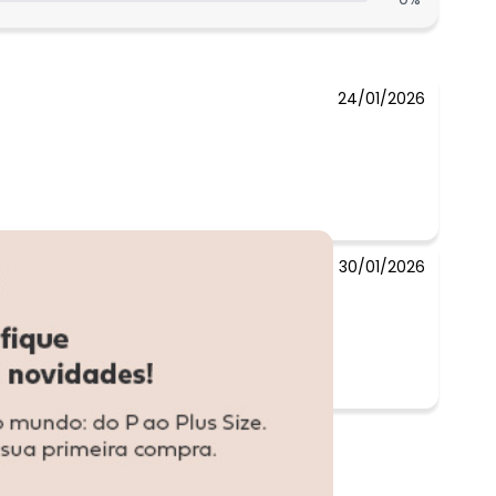
R$ 39,99
R$ 44,99
24/01/2026
30/01/2026