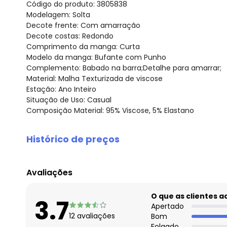
Código do produto: 3805838
Modelagem: Solta
Decote frente: Com amarração
Decote costas: Redondo
Comprimento da manga: Curta
Modelo da manga: Bufante com Punho
Complemento: Babado na barra;Detalhe para amarrar;
Material: Malha Texturizada de viscose
Estação: Ano Inteiro
Situação de Uso: Casual
Composição Material: 95% Viscose, 5% Elastano
Histórico de preços
O preço apresentado abaixo é o menor oferecido em al
agosto/2026
Avaliações
julho/2026
junho/2026
O que as clientes 
3.7
maio/2026
Apertado
12
avaliações
Bom
abril/2026
Folgado