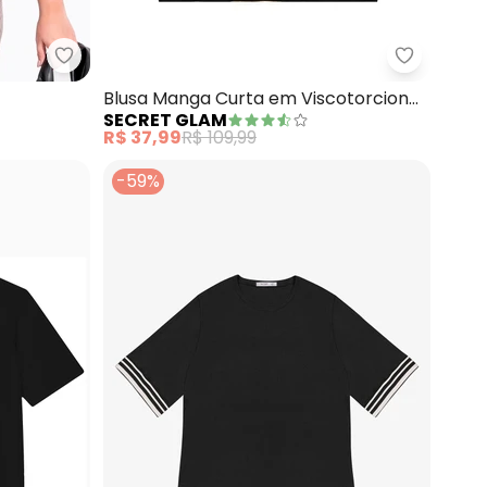
 Recortes
Marguerite - Blusa (Preta) em Cirrê
Secret Gl
Blusa Manga Curta em Viscotorcion
SECRET GLAM
(Preto)
R$ 37,99
R$ 109,99
-59%