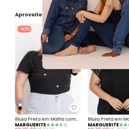
Aproveite e compre junto
-42%
-50%
Marguerite - Blusa Pre
Blusa Preta em Malha com
Blusa Preta em M
MARGUERITE
MARGUERITE
Bordados de Coração
Viscose com Paet