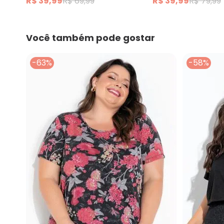
R$ 39,99
R$ 69,99
R$ 39,99
R$ 79,99
Você também pode gostar
-63%
-58%