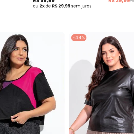
R$ 59,99
R$ 39,99
R
ou
2x
de
R$ 29,99
sem
juros
-44%