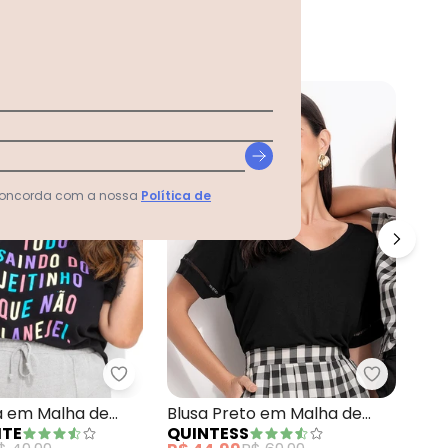
-35%
-
 concorda com a nossa
Política de
om Paetê
a Alongada Preta com Barra Arrendondada
Marguerite - Blusa Preta em Malha de Al
Quintess 
Blu
a em Malha de
Blusa Preto em Malha de
QU
ITE
QUINTESS
Pre
Viscose
R$ 