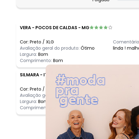
março/2026
fevereiro/2026
VERA
-
POCOS DE CALDAS - MG
Cor:
Preto
/
XLG
Comentário
Avaliação geral do produto:
Ótimo
linda ! mal
Largura:
Bom
Comprimento:
Bom
SILMARA
-
ITANHANDU - MG
Cor:
Preto
/
XXG
Comentário
Avaliação geral do produto:
Ótimo
Ótimo
Largura:
Bom
Comprimento:
Bom