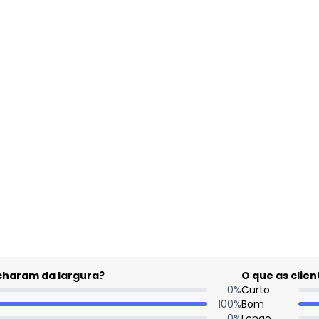
gum dia do mês, para o menor tamanho disponível.
acharam da largura?
O que as cli
0
%
Curto
100
%
Bom
0
%
Longo