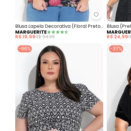
Marguerite - Bl
Blusa Lapela Decorativa (Floral Preto)
Blusa (Pr
MARGUERITE
MARGUER
Plus Size
R$ 19,99
R$ 54,99
R$ 24,99
R
-66%
-37%