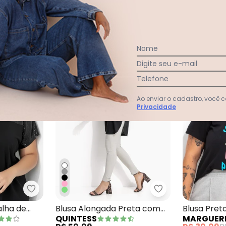
Nome
-20%
Digite seu e-mail
Telefone
Ao enviar o cadastro, você
Privacidade
ta em Malha com Bordados de Coração
Marguerite - Blusa Preta em Malha de Viscose c
Quintess - Blus
alha de
Blusa Alongada Preta com
Blusa Pret
QUINTESS
MARGUER
ê
Barra Arrendondada
Algodão