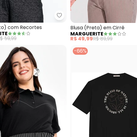
usa Lapela Decorativa (Floral Preto) Plus Size
Marguerite - Blusa (Preto) com
eto) com Recortes
Blusa (Preta) em Cirrê
ITE
MARGUERITE
$ 59,99
R$ 49,99
R$ 89,99
-66%