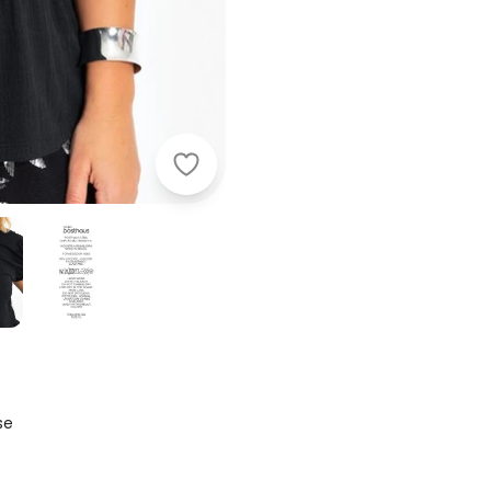
Marguerite - Blusa Preta em Malha 
se