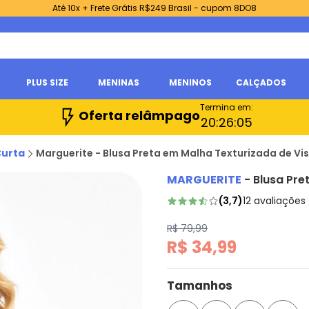
Até 10x + Frete Grátis R$249 Brasil - cupom 8DO8
PLUS SIZE
MENINAS
MENINOS
CALÇADOS
Termina em:
Oferta relâmpago
20:
26:
04
Curta
Marguerite - Blusa Preta em Malha Texturizada de Vi
MARGUERITE
-
Blusa Pre
(
3,7
)
12
avaliações
R$ 79,99
R$ 34,99
Tamanhos